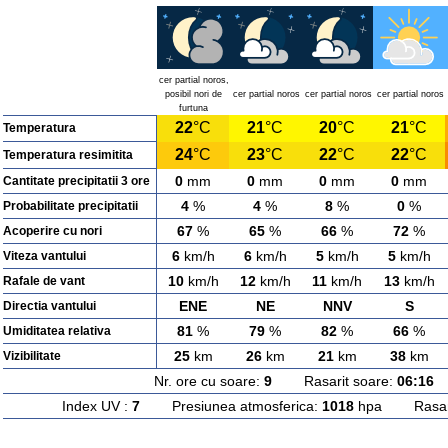
cer partial noros,
posibil nori de
cer partial noros
cer partial noros
cer partial noros
furtuna
22
°C
21
°C
20
°C
21
°C
Temperatura
24
°C
23
°C
22
°C
22
°C
Temperatura resimitita
0
mm
0
mm
0
mm
0
mm
Cantitate precipitatii 3 ore
4
%
4
%
8
%
0
%
Probabilitate precipitatii
67
%
65
%
66
%
72
%
Acoperire cu nori
6
km/h
6
km/h
5
km/h
5
km/h
Viteza vantului
10
km/h
12
km/h
11
km/h
13
km/h
Rafale de vant
ENE
NE
NNV
S
Directia vantului
81
%
79
%
82
%
66
%
Umiditatea relativa
25
km
26
km
21
km
38
km
Vizibilitate
Nr. ore cu soare:
9
Rasarit soare:
06:16
A
Index UV :
7
Presiunea atmosferica:
1018
hpa Rasarit