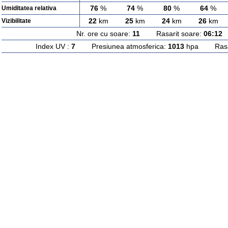
76
%
74
%
80
%
64
%
Umiditatea relativa
22
km
25
km
24
km
26
km
Vizibilitate
Nr. ore cu soare:
11
Rasarit soare:
06:12
A
Index UV :
7
Presiunea atmosferica:
1013
hpa Rasari