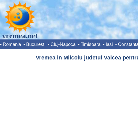
vremea.net
•
Romania
•
Bucuresti
•
Cluj-Napoca
•
Timisoara
•
Iasi
•
Constant
Vremea in Milcoiu judetul Valcea pentr