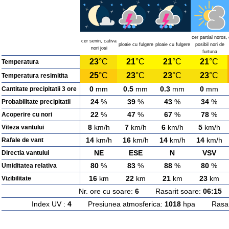
cer partial noros,
cer senin, cativa
ploaie cu fulgere
ploaie cu fulgere
posibil nori de
nori josi
furtuna
23
°C
21
°C
21
°C
21
°C
Temperatura
25
°C
23
°C
23
°C
23
°C
Temperatura resimitita
0
mm
0.5
mm
0.3
mm
0
mm
Cantitate precipitatii 3 ore
24
%
39
%
43
%
34
%
Probabilitate precipitatii
22
%
47
%
67
%
78
%
Acoperire cu nori
8
km/h
7
km/h
6
km/h
5
km/h
Viteza vantului
14
km/h
16
km/h
14
km/h
14
km/h
Rafale de vant
NE
ESE
N
VSV
Directia vantului
80
%
83
%
88
%
80
%
Umiditatea relativa
16
km
22
km
21
km
23
km
Vizibilitate
Nr. ore cu soare:
6
Rasarit soare:
06:15
A
Index UV :
4
Presiunea atmosferica:
1018
hpa Rasarit