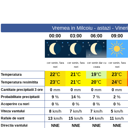
Vremea in Milcoiu - astazi - Viner
00:00
03:00
06:00
09:00
cer senin, fara
cer senin, fara
cer senin dar cu
cer senin, fara
nori
nori
ceata
nori
22
°C
21
°C
19
°C
23
°C
Temperatura
23
°C
21
°C
20
°C
24
°C
Temperatura resimitita
0
mm
0
mm
0
mm
0
mm
Cantitate precipitatii 3 ore
9
%
14
%
7
%
2
%
Probabilitate precipitatii
0
%
0
%
0
%
0
%
Acoperire cu nori
8
km/h
7
km/h
7
km/h
5
km/h
Viteza vantului
13
km/h
15
km/h
14
km/h
11
km/h
Rafale de vant
NNE
NNE
NNE
NNE
Directia vantului