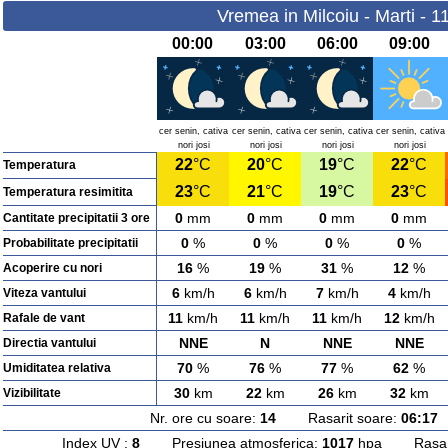
Vremea in Milcoiu - Marti - 1
00:00
03:00
06:00
09:00
cer senin, cativa
cer senin, cativa
cer senin, cativa
cer senin, cativa
nori josi
nori josi
nori josi
nori josi
22
°C
20
°C
19
°C
22
°C
Temperatura
23
°C
21
°C
19
°C
23
°C
Temperatura resimitita
0
mm
0
mm
0
mm
0
mm
Cantitate precipitatii 3 ore
0
%
0
%
0
%
0
%
Probabilitate precipitatii
16
%
19
%
31
%
12
%
Acoperire cu nori
6
km/h
6
km/h
7
km/h
4
km/h
Viteza vantului
11
km/h
11
km/h
11
km/h
12
km/h
Rafale de vant
NNE
N
NNE
NNE
Directia vantului
70
%
76
%
77
%
62
%
Umiditatea relativa
30
km
22
km
26
km
32
km
Vizibilitate
Nr. ore cu soare:
14
Rasarit soare:
06:17
A
Index UV :
8
Presiunea atmosferica:
1017
hpa Rasarit