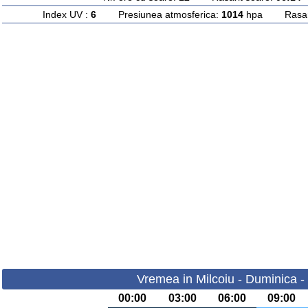
Index UV :
6
Presiunea atmosferica:
1014
hpa Rasarit
Vremea in Milcoiu - Duminica -
00:00
03:00
06:00
09:00