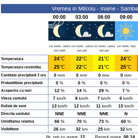
Vremea in Milcoiu - maine - Samba
00:00
03:00
06:00
09:00
cer senin, cativa
cer senin, cativa
cer senin, cativa
cer senin, fara
nori inalti
nori josi
nori josi
nori
24
°C
22
°C
21
°C
24
°C
Temperatura
25
°C
22
°C
21
°C
25
°C
Temperatura resimitita
0
mm
0
mm
0
mm
0
mm
Cantitate precipitatii 3 ore
0
%
0
%
0
%
0
%
Probabilitate precipitatii
12
%
14
%
29
%
7
%
Acoperire cu nori
7
km/h
8
km/h
7
km/h
6
km/h
Viteza vantului
13
km/h
12
km/h
11
km/h
15
km/h
Rafale de vant
NNE
NNE
NNE
N
Directia vantului
66
%
70
%
73
%
60
%
Umiditatea relativa
26
km
32
km
25
km
32
km
Vizibilitate
Nr. ore cu soare:
12
Rasarit soare:
06:14
A