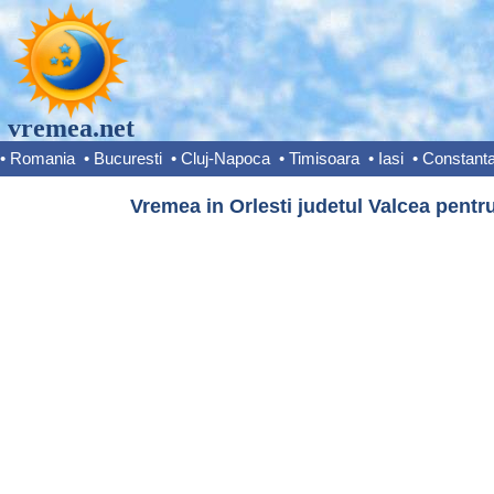
vremea.net
•
Romania
•
Bucuresti
•
Cluj-Napoca
•
Timisoara
•
Iasi
•
Constant
Vremea in Orlesti judetul Valcea pentru