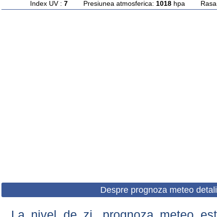
Index UV :
7
Presiunea atmosferica:
1018
hpa Rasarit
Despre prognoza meteo detali
La nivel de zi, prognoza meteo este