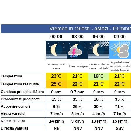
Vremea in Orlesti - astazi - Dumini
00:00
03:00
06:00
09:00
cer partial noros,
cer senin dar cu
cer senin dar cu
ploaie cu fulgere
nori inalti, posibil
ceata
ceata, nori inalti
nori de furtuna
23
°C
21
°C
19
°C
21
°C
Temperatura
25
°C
22
°C
21
°C
22
°C
Temperatura resimitita
0
mm
0.7
mm
0
mm
0
mm
Cantitate precipitatii 3 ore
19
%
33
%
18
%
35
%
Probabilitate precipitatii
6
%
26
%
30
%
71
%
Acoperire cu nori
7
km/h
5
km/h
4
km/h
7
km/h
Viteza vantului
14
km/h
9
km/h
13
km/h
15
km/h
Rafale de vant
NE
NNV
NNV
SSV
Directia vantului