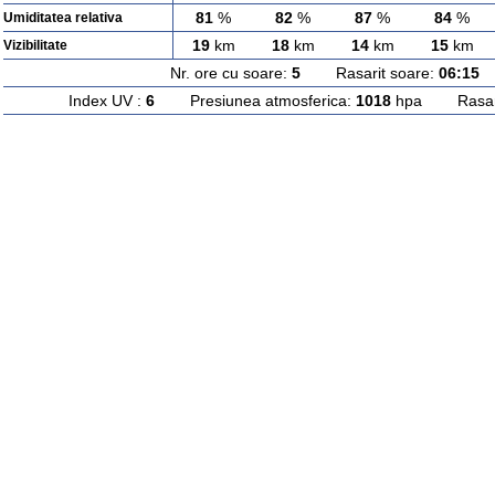
81
%
82
%
87
%
84
%
Umiditatea relativa
19
km
18
km
14
km
15
km
Vizibilitate
Nr. ore cu soare:
5
Rasarit soare:
06:15
A
Index UV :
6
Presiunea atmosferica:
1018
hpa Rasarit