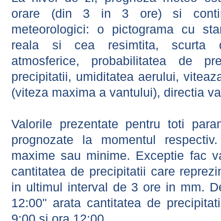
orare (din 3 in 3 ore) si contin
meteorologici: o pictograma cu sta
reala si cea resimtita, scurta d
atmosferice, probabilitatea de prec
precipitatii, umiditatea aerului, viteaz
(viteza maxima a vantului), directia va
Valorile prezentate pentru toti param
prognozate la momentul respectiv.
maxime sau minime. Exceptie fac val
cantitatea de precipitatii care reprez
in ultimul interval de 3 ore in mm.
12:00" arata cantitatea de precipitat
9:00 si ora 12:00.