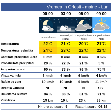
Vremea in Orlesti - maine - Luni
00:00
03:00
06:00
09:00
ceata/nori josi
cer predominant
cer predominant
cer partial noros
stratus
noros
noros
22
°C
21
°C
20
°C
21
°C
Temperatura
24
°C
23
°C
22
°C
22
°C
Temperatura resimitita
0
mm
0
mm
0
mm
0
mm
Cantitate precipitatii 3 ore
20
%
22
%
21
%
5
%
Probabilitate precipitatii
60
%
73
%
76
%
75
%
Acoperire cu nori
6
km/h
6
km/h
6
km/h
4
km/h
Viteza vantului
10
km/h
10
km/h
9
km/h
11
km/h
Rafale de vant
NE
NE
N
SSE
Directia vantului
84
%
86
%
81
%
71
%
Umiditatea relativa
19
km
19
km
23
km
33
km
Vizibilitate
Nr. ore cu soare:
9
Rasarit soare:
06:16
A