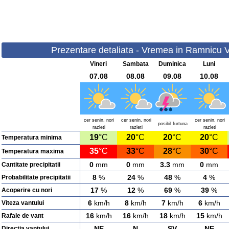
Prezentare detaliata - Vremea in Ramnicu Va
Vineri
Sambata
Duminica
Luni
07.08
08.08
09.08
10.08
cer senin, nori
cer senin, nori
cer senin, nori
posibil furtuna
razleti
razleti
razleti
19
°C
20
°C
20
°C
20
°C
Temperatura minima
35
°C
33
°C
28
°C
30
°C
Temperatura maxima
0
mm
0
mm
3.3
mm
0
mm
Cantitate precipitatii
8
%
24
%
48
%
4
%
Probabilitate precipitatii
17
%
12
%
69
%
39
%
Acoperire cu nori
6
km/h
8
km/h
7
km/h
6
km/h
Viteza vantului
16
km/h
16
km/h
18
km/h
15
km/h
Rafale de vant
NE
N
SV
NE
Directia vantului