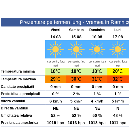
Prezentare pe termen lung - Vremea in Ramnicu 
Vineri
Sambata
Duminica
Luni
14.08
15.08
16.08
17.08
cer senin, fara
cer senin, fara
cer senin, fara
cer senin, fara
nori
nori
nori
nori
18
°C
18
°C
18
°C
20
°C
Temperatura minima
29
°C
30
°C
31
°C
32
°C
Temperatura maxima
0
mm
0
mm
0
mm
0
mm
Cantitate precipitatii
6
%
2
%
1
%
1
%
Probabilitate precipitatii
6
km/h
5
km/h
4
km/h
5
km/h
Viteza vantului
NE
NE
NE
N
Directia vantului
52
%
52
%
50
%
48
%
Umiditatea relativa
1019
hpa
1016
hpa
1013
hpa
1011
hpa
Presiunea atmosferica