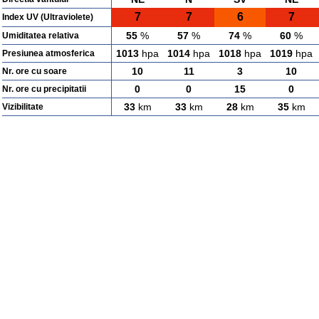
7
7
6
7
Index UV (Ultraviolete)
55
%
57
%
74
%
60
%
Umiditatea relativa
1013
hpa
1014
hpa
1018
hpa
1019
hpa
Presiunea atmosferica
10
11
3
10
Nr. ore cu soare
0
0
15
0
Nr. ore cu precipitatii
33
km
33
km
28
km
35
km
Vizibilitate