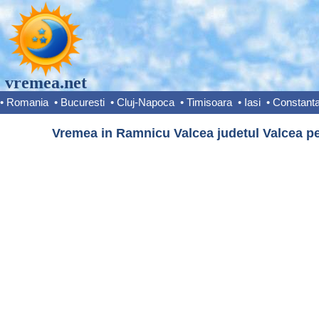
vremea.net
•
Romania
•
Bucuresti
•
Cluj-Napoca
•
Timisoara
•
Iasi
•
Constant
Vremea in Ramnicu Valcea judetul Valcea pe