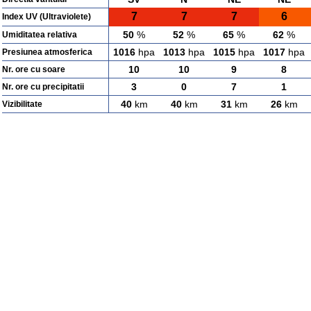
7
7
7
6
Index UV (Ultraviolete)
50
%
52
%
65
%
62
%
Umiditatea relativa
1016
hpa
1013
hpa
1015
hpa
1017
hpa
Presiunea atmosferica
10
10
9
8
Nr. ore cu soare
3
0
7
1
Nr. ore cu precipitatii
40
km
40
km
31
km
26
km
Vizibilitate