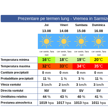
Prezentare pe termen lung - Vremea in Sarmize
Joi
Vineri
Sambata
Duminica
13.08
14.08
15.08
16.08
cer senin, fara
cer senin, fara
cer senin, fara
cer senin, fara
nori
nori
nori
nori
16
°C
18
°C
19
°C
20
°C
Temperatura minima
32
°C
33
°C
34
°C
35
°C
Temperatura maxima
0
mm
0
mm
0
mm
0
mm
Cantitate precipitatii
11
%
1
%
3
%
11
%
Probabilitate precipitatii
3
km/h
2
km/h
3
km/h
3
km/h
Viteza vantului
NV
SV
SV
SV
Directia vantului
44
%
43
%
40
%
41
%
Umiditatea relativa
1019
hpa
1017
hpa
1013
hpa
1011
hpa
Presiunea atmosferica