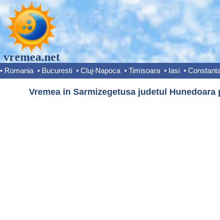
vremea.net
•
Romania
•
Bucuresti
•
Cluj-Napoca
•
Timisoara
•
Iasi
•
Constant
Vremea in Sarmizegetusa judetul Hunedoara p