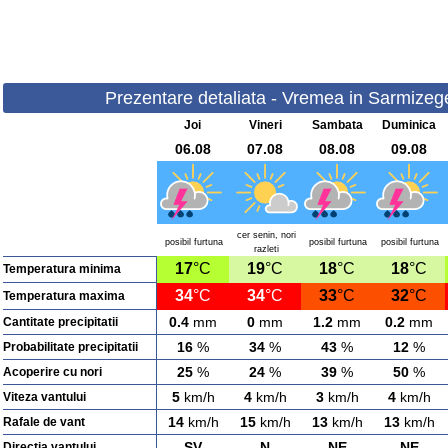
Prezentare detaliata - Vremea in Sarmizeget
Joi
Vineri
Sambata
Duminica
06.08
07.08
08.08
09.08
cer senin, nori
posibil furtuna
posibil furtuna
posibil furtuna
razleti
17
°C
19
°C
18
°C
18
°C
Temperatura minima
34
°C
34
°C
33
°C
32
°C
Temperatura maxima
0.4
mm
0
mm
1.2
mm
0.2
mm
Cantitate precipitatii
16
%
34
%
43
%
12
%
Probabilitate precipitatii
25
%
24
%
39
%
50
%
Acoperire cu nori
5
km/h
4
km/h
3
km/h
4
km/h
Viteza vantului
14
km/h
15
km/h
13
km/h
13
km/h
Rafale de vant
SV
N
NE
NE
Directia vantului