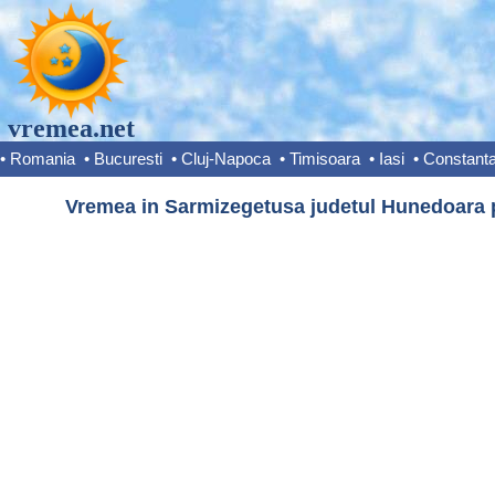
vremea.net
•
Romania
•
Bucuresti
•
Cluj-Napoca
•
Timisoara
•
Iasi
•
Constant
Vremea in Sarmizegetusa judetul Hunedoara p