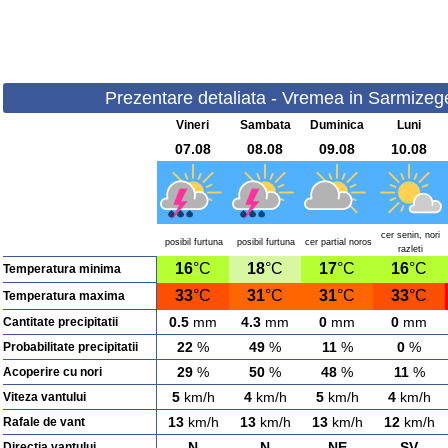
Prezentare detaliata - Vremea in Sarmizeget
Vineri
Sambata
Duminica
Luni
07.08
08.08
09.08
10.08
cer senin, nori
posibil furtuna
posibil furtuna
cer partial noros
razleti
16
°C
18
°C
17
°C
16
°C
Temperatura minima
33
°C
31
°C
31
°C
33
°C
Temperatura maxima
0.5
mm
4.3
mm
0
mm
0
mm
Cantitate precipitatii
22
%
49
%
11
%
0
%
Probabilitate precipitatii
29
%
50
%
48
%
11
%
Acoperire cu nori
5
km/h
4
km/h
5
km/h
4
km/h
Viteza vantului
13
km/h
13
km/h
13
km/h
12
km/h
Rafale de vant
N
N
NE
SV
Directia vantului