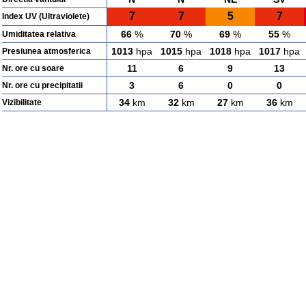
7
7
5
7
Index UV (Ultraviolete)
66
%
70
%
69
%
55
%
Umiditatea relativa
1013
hpa
1015
hpa
1018
hpa
1017
hpa
Presiunea atmosferica
11
6
9
13
Nr. ore cu soare
3
6
0
0
Nr. ore cu precipitatii
34
km
32
km
27
km
36
km
Vizibilitate