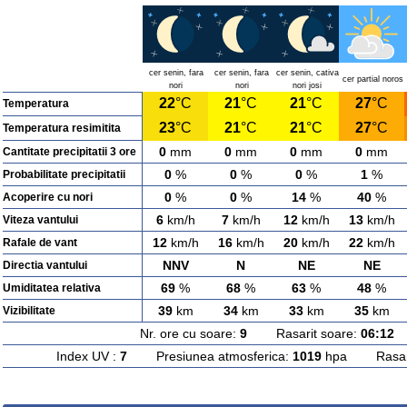
cer senin, fara
cer senin, fara
cer senin, cativa
cer partial noros
nori
nori
nori josi
22
°C
21
°C
21
°C
27
°C
Temperatura
23
°C
21
°C
21
°C
27
°C
Temperatura resimitita
0
mm
0
mm
0
mm
0
mm
Cantitate precipitatii 3 ore
0
%
0
%
0
%
1
%
Probabilitate precipitatii
0
%
0
%
14
%
40
%
Acoperire cu nori
6
km/h
7
km/h
12
km/h
13
km/h
Viteza vantului
12
km/h
16
km/h
20
km/h
22
km/h
Rafale de vant
NNV
N
NE
NE
Directia vantului
69
%
68
%
63
%
48
%
Umiditatea relativa
39
km
34
km
33
km
35
km
Vizibilitate
Nr. ore cu soare:
9
Rasarit soare:
06:12
A
Index UV :
7
Presiunea atmosferica:
1019
hpa Rasarit