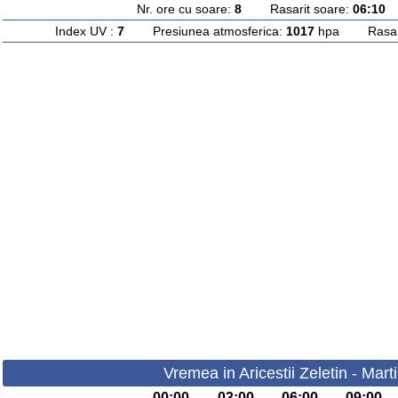
Nr. ore cu soare:
8
Rasarit soare:
06:10
A
Index UV :
7
Presiunea atmosferica:
1017
hpa Rasarit
Vremea in Aricestii Zeletin - Mart
00:00
03:00
06:00
09:00