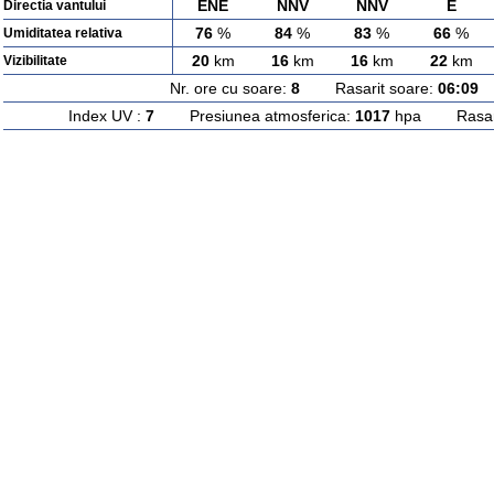
ENE
NNV
NNV
E
Directia vantului
76
%
84
%
83
%
66
%
Umiditatea relativa
20
km
16
km
16
km
22
km
Vizibilitate
Nr. ore cu soare:
8
Rasarit soare:
06:09
A
Index UV :
7
Presiunea atmosferica:
1017
hpa Rasarit