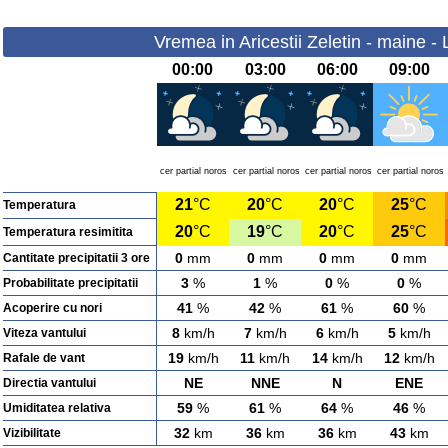
Vremea in Aricestii Zeletin - maine -
00:00
03:00
06:00
09:00
cer partial noros
cer partial noros
cer partial noros
cer partial noros
21
°C
20
°C
20
°C
25
°C
Temperatura
20
°C
19
°C
20
°C
25
°C
Temperatura resimitita
0
mm
0
mm
0
mm
0
mm
Cantitate precipitatii 3 ore
3
%
1
%
0
%
0
%
Probabilitate precipitatii
41
%
42
%
61
%
60
%
Acoperire cu nori
8
km/h
7
km/h
6
km/h
5
km/h
Viteza vantului
19
km/h
11
km/h
14
km/h
12
km/h
Rafale de vant
NE
NNE
N
ENE
Directia vantului
59
%
61
%
64
%
46
%
Umiditatea relativa
32
km
36
km
36
km
43
km
Vizibilitate