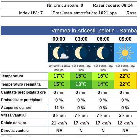
Nr. ore cu soare:
9
Rasarit soare:
06:14
A
Index UV :
7
Presiunea atmosferica:
1021
hpa Rasarit
Vremea in Aricestii Zeletin - Samb
00:00
03:00
06:00
09:00
cer senin, cativa
cer senin, fara
cer senin, fara
cer senin, fara
nori josi
nori
nori
nori
17
°C
15
°C
16
°C
22
°C
Temperatura
15
°C
13
°C
14
°C
22
°C
Temperatura resimitita
0
mm
0
mm
0
mm
0
mm
Cantitate precipitatii 3 ore
0
%
0
%
0
%
0
%
Probabilitate precipitatii
11
%
0
%
0
%
0
%
Acoperire cu nori
8
km/h
7
km/h
7
km/h
5
km/h
Viteza vantului
21
km/h
17
km/h
17
km/h
12
km/h
Rafale de vant
NE
N
N
NE
Directia vantului