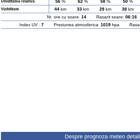
56
%
62
%
58
%
50
%
Umiditatea relativa
44
km
33
km
29
km
38
km
Vizibilitate
Nr. ore cu soare:
14
Rasarit soare:
06:16
A
Index UV :
7
Presiunea atmosferica:
1019
hpa Rasarit
Despre prognoza meteo detali