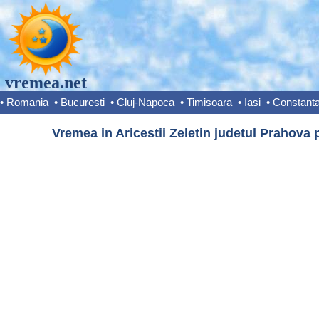
vremea.net
•
Romania
•
Bucuresti
•
Cluj-Napoca
•
Timisoara
•
Iasi
•
Constant
Vremea in Aricestii Zeletin judetul Prahova 