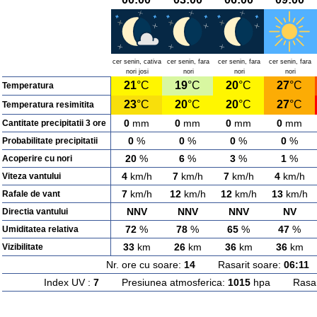
cer senin, cativa
cer senin, fara
cer senin, fara
cer senin, fara
nori josi
nori
nori
nori
21
°C
19
°C
20
°C
27
°C
Temperatura
23
°C
20
°C
20
°C
27
°C
Temperatura resimitita
0
mm
0
mm
0
mm
0
mm
Cantitate precipitatii 3 ore
0
%
0
%
0
%
0
%
Probabilitate precipitatii
20
%
6
%
3
%
1
%
Acoperire cu nori
4
km/h
7
km/h
7
km/h
4
km/h
Viteza vantului
7
km/h
12
km/h
12
km/h
13
km/h
Rafale de vant
NNV
NNV
NNV
NV
Directia vantului
72
%
78
%
65
%
47
%
Umiditatea relativa
33
km
26
km
36
km
36
km
Vizibilitate
Nr. ore cu soare:
14
Rasarit soare:
06:11
A
Index UV :
7
Presiunea atmosferica:
1015
hpa Rasarit