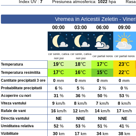
Index UV :
7
Presiunea atmosferica:
1022
hpa Rasarit
Vremea in Aricestii Zeletin - Vine
00:00
03:00
06:00
09:00
cer senin, cativa
cer senin, cativa
cer partial noros
cer partial noros
nori josi
nori josi
19
°C
18
°C
17
°C
23
°C
Temperatura
17
°C
16
°C
15
°C
22
°C
Temperatura resimitita
0
mm
0
mm
0
mm
0
mm
Cantitate precipitatii 3 ore
6
%
5
%
2
%
0
%
Probabilitate precipitatii
31
%
36
%
50
%
53
%
Acoperire cu nori
9
km/h
8
km/h
7
km/h
8
km/h
Viteza vantului
16
km/h
12
km/h
14
km/h
17
km/h
Rafale de vant
NE
NNE
NNE
NE
Directia vantului
52
%
53
%
51
%
41
%
Umiditatea relativa
30
km
17
km
34
km
38
km
Vizibilitate