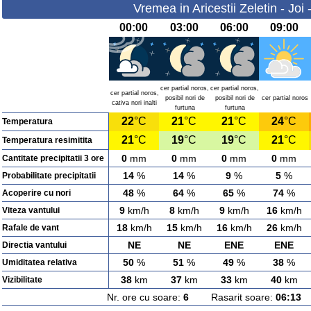
Vremea in Aricestii Zeletin - Joi
00:00
03:00
06:00
09:00
cer partial noros,
cer partial noros,
cer partial noros,
posibil nori de
posibil nori de
cer partial noros
cativa nori inalti
furtuna
furtuna
22
°C
21
°C
21
°C
24
°C
Temperatura
21
°C
19
°C
19
°C
21
°C
Temperatura resimitita
0
mm
0
mm
0
mm
0
mm
Cantitate precipitatii 3 ore
14
%
14
%
9
%
5
%
Probabilitate precipitatii
48
%
64
%
65
%
74
%
Acoperire cu nori
9
km/h
8
km/h
9
km/h
16
km/h
Viteza vantului
18
km/h
15
km/h
16
km/h
26
km/h
Rafale de vant
NE
NE
ENE
ENE
Directia vantului
50
%
51
%
49
%
38
%
Umiditatea relativa
38
km
37
km
33
km
40
km
Vizibilitate
Nr. ore cu soare:
6
Rasarit soare:
06:13
A