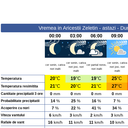
Vremea in Aricestii Zeletin - astazi - D
00:00
03:00
06:00
09:00
cer senin, cativa
cer senin, cativa
cer senin, cativa
cer partial noros,
nori josi, nori
nori josi, nori
nori inalti
nori inalti
inalti
inalti
20
°C
19
°C
19
°C
25
°C
Temperatura
21
°C
20
°C
21
°C
27
°C
Temperatura resimitita
0
mm
0
mm
0
mm
0
mm
Cantitate precipitatii 3 ore
14
%
25
%
16
%
7
%
Probabilitate precipitatii
7
%
22
%
41
%
34
%
Acoperire cu nori
6
km/h
3
km/h
2
km/h
3
km/h
Viteza vantului
16
km/h
11
km/h
11
km/h
10
km/h
Rafale de vant