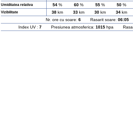
54
%
60
%
55
%
50
%
Umiditatea relativa
38
km
33
km
30
km
34
km
Vizibilitate
Nr. ore cu soare:
6
Rasarit soare:
06:05
A
Index UV :
7
Presiunea atmosferica:
1015
hpa Rasarit