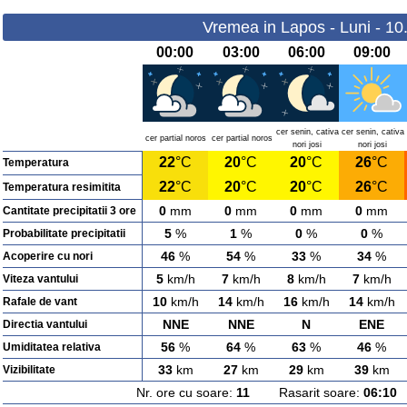
Vremea in Lapos - Luni - 10
00:00
03:00
06:00
09:00
cer senin, cativa
cer senin, cativa
cer partial noros
cer partial noros
nori josi
nori josi
22
°C
20
°C
20
°C
26
°C
Temperatura
22
°C
20
°C
20
°C
26
°C
Temperatura resimitita
0
mm
0
mm
0
mm
0
mm
Cantitate precipitatii 3 ore
5
%
1
%
0
%
0
%
Probabilitate precipitatii
46
%
54
%
33
%
34
%
Acoperire cu nori
5
km/h
7
km/h
8
km/h
7
km/h
Viteza vantului
10
km/h
14
km/h
16
km/h
14
km/h
Rafale de vant
NNE
NNE
N
ENE
Directia vantului
56
%
64
%
63
%
46
%
Umiditatea relativa
33
km
27
km
29
km
39
km
Vizibilitate
Nr. ore cu soare:
11
Rasarit soare:
06:10
A