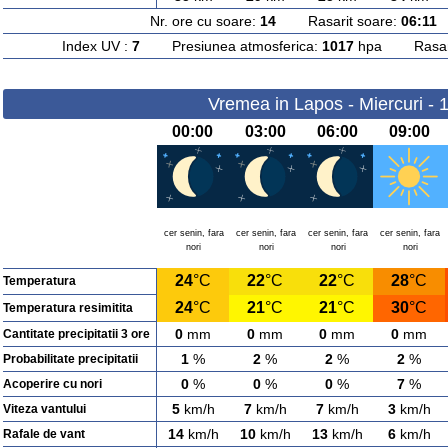
Nr. ore cu soare:
14
Rasarit soare:
06:11
A
Index UV :
7
Presiunea atmosferica:
1017
hpa Rasarit
Vremea in Lapos - Miercuri - 
00:00
03:00
06:00
09:00
cer senin, fara
cer senin, fara
cer senin, fara
cer senin, fara
nori
nori
nori
nori
24
°C
22
°C
22
°C
28
°C
Temperatura
24
°C
21
°C
21
°C
30
°C
Temperatura resimitita
0
mm
0
mm
0
mm
0
mm
Cantitate precipitatii 3 ore
1
%
2
%
2
%
2
%
Probabilitate precipitatii
0
%
0
%
0
%
7
%
Acoperire cu nori
5
km/h
7
km/h
7
km/h
3
km/h
Viteza vantului
14
km/h
10
km/h
13
km/h
6
km/h
Rafale de vant