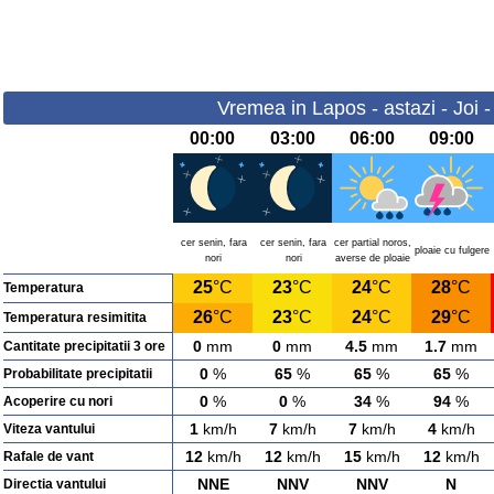
Vremea in Lapos - astazi - Joi 
00:00
03:00
06:00
09:00
cer senin, fara
cer senin, fara
cer partial noros,
ploaie cu fulgere
nori
nori
averse de ploaie
25
°C
23
°C
24
°C
28
°C
Temperatura
26
°C
23
°C
24
°C
29
°C
Temperatura resimitita
0
mm
0
mm
4.5
mm
1.7
mm
Cantitate precipitatii 3 ore
0
%
65
%
65
%
65
%
Probabilitate precipitatii
0
%
0
%
34
%
94
%
Acoperire cu nori
1
km/h
7
km/h
7
km/h
4
km/h
Viteza vantului
12
km/h
12
km/h
15
km/h
12
km/h
Rafale de vant
NNE
NNV
NNV
N
Directia vantului