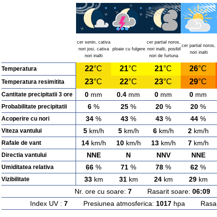
cer senin, cativa
cer partial noros,
cer partial noros,
nori josi, cativa
ploaie cu fulgere
nori inalti, posibil
nori inalti
nori inalti
nori de furtuna
22
°C
21
°C
21
°C
26
°C
Temperatura
23
°C
22
°C
23
°C
29
°C
Temperatura resimitita
0
mm
0.4
mm
0
mm
0
mm
Cantitate precipitatii 3 ore
6
%
25
%
20
%
20
%
Probabilitate precipitatii
34
%
43
%
43
%
44
%
Acoperire cu nori
5
km/h
5
km/h
6
km/h
2
km/h
Viteza vantului
14
km/h
10
km/h
13
km/h
7
km/h
Rafale de vant
NNE
N
NNV
NNE
Directia vantului
66
%
71
%
78
%
62
%
Umiditatea relativa
33
km
31
km
24
km
29
km
Vizibilitate
Nr. ore cu soare:
7
Rasarit soare:
06:09
A
Index UV :
7
Presiunea atmosferica:
1017
hpa Rasarit