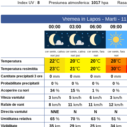
Index UV :
8
Presiunea atmosferica:
1017
hpa Rasarit
Vremea in Lapos - Marti - 1
00:00
03:00
06:00
09:00
cer senin, cativa
cer senin, cativa
cer senin, fara
cer senin, fara
nori josi
nori josi
nori
nori
22
°C
20
°C
20
°C
28
°C
Temperatura
23
°C
21
°C
20
°C
30
°C
Temperatura resimitita
0
mm
0
mm
0
mm
0
mm
Cantitate precipitatii 3 ore
0
%
0
%
0
%
0
%
Probabilitate precipitatii
34
%
15
%
1
%
0
%
Acoperire cu nori
3
km/h
5
km/h
6
km/h
3
km/h
Viteza vantului
8
km/h
11
km/h
11
km/h
12
km/h
Rafale de vant
NNE
N
N
N
Directia vantului
65
%
70
%
63
%
51
%
Umiditatea relativa
35
km
29
km
25
km
34
km
Vizibilitate