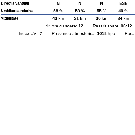
N
N
N
ESE
Directia vantului
58
%
58
%
55
%
49
%
Umiditatea relativa
43
km
31
km
30
km
34
km
Vizibilitate
Nr. ore cu soare:
12
Rasarit soare:
06:12
A
Index UV :
7
Presiunea atmosferica:
1018
hpa Rasarit