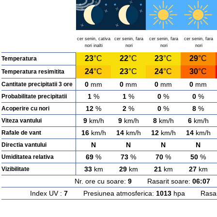
cer senin, cativa
cer senin, fara
cer senin, fara
cer senin, fara
nori inalti
nori
nori
nori
23
°C
22
°C
23
°C
29
°C
Temperatura
24
°C
23
°C
24
°C
30
°C
Temperatura resimitita
0
mm
0
mm
0
mm
0
mm
Cantitate precipitatii 3 ore
1
%
1
%
0
%
0
%
Probabilitate precipitatii
12
%
2
%
0
%
8
%
Acoperire cu nori
9
km/h
9
km/h
8
km/h
6
km/h
Viteza vantului
16
km/h
14
km/h
12
km/h
14
km/h
Rafale de vant
N
N
N
N
Directia vantului
69
%
73
%
70
%
50
%
Umiditatea relativa
33
km
29
km
21
km
27
km
Vizibilitate
Nr. ore cu soare:
9
Rasarit soare:
06:07
A
Index UV :
7
Presiunea atmosferica:
1013
hpa Rasarit