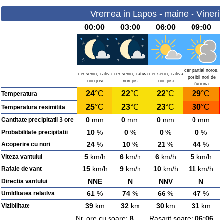
Vremea in Lapos - maine - Vineri
00:00
03:00
06:00
09:00
cer partial noros,
cer senin, cativa
cer senin, cativa
cer senin, cativa
posibil nori de
nori josi
nori josi
nori josi
furtuna
24
°C
22
°C
22
°C
29
°C
Temperatura
25
°C
23
°C
23
°C
30
°C
Temperatura resimitita
0
mm
0
mm
0
mm
0
mm
Cantitate precipitatii 3 ore
10
%
0
%
0
%
0
%
Probabilitate precipitatii
24
%
10
%
21
%
44
%
Acoperire cu nori
5
km/h
6
km/h
6
km/h
5
km/h
Viteza vantului
15
km/h
9
km/h
10
km/h
11
km/h
Rafale de vant
NNE
N
NNV
N
Directia vantului
61
%
74
%
66
%
47
%
Umiditatea relativa
39
km
32
km
30
km
31
km
Vizibilitate
Nr. ore cu soare:
8
Rasarit soare:
06:06
A