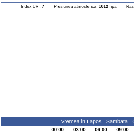
Index UV :
7
Presiunea atmosferica:
1012
hpa Rasari
Vremea in Lapos - Sambata - 
00:00
03:00
06:00
09:00