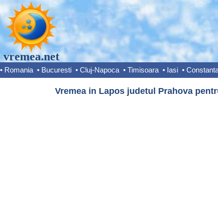
vremea.net
•
Romania
•
Bucuresti
•
Cluj-Napoca
•
Timisoara
•
Iasi
•
Constant
Vremea in Lapos judetul Prahova pentru