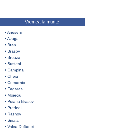
Vremea la munte
•
Arieseni
•
Azuga
•
Bran
•
Brasov
•
Breaza
•
Busteni
•
Campina
•
Cheia
•
Comarnic
•
Fagaras
•
Moieciu
•
Poiana Brasov
•
Predeal
•
Rasnov
•
Sinaia
•
Valea Doftanei