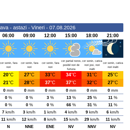
a - astazi - Vineri - 07.08.2026
06:00
09:00
12:00
15:00
18:00
21:00
cer partial noros,
cer senin, cativa
cer senin, fara
cer senin, fara
cer senin, fara
cer senin, cativa
posibil nori de
nori josi, nori
nori
nori
nori
nori inalti
furtuna
inalti
20
°C
27
°C
33
°C
34
°C
31
°C
25
°C
21
°C
28
°C
37
°C
37
°C
32
°C
27
°C
0
mm
0
mm
0
mm
0
mm
0
mm
0
mm
0
%
0
%
3
%
13
%
25
%
11
%
0
%
0
%
0
%
66
%
31
%
11
%
7
km/h
3
km/h
1
km/h
4
km/h
9
km/h
6
km/h
11
km/h
12
km/h
8
km/h
15
km/h
29
km/h
11
km/h
N
NNE
ENE
NV
NNV
NV