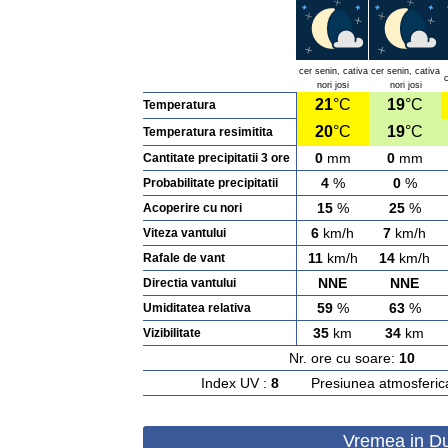
cer senin, cativa
cer senin, cativa
c
nori josi
nori josi
21
°C
19
°C
Temperatura
20
°C
19
°C
Temperatura resimitita
0
mm
0
mm
Cantitate precipitatii 3 ore
4
%
0
%
Probabilitate precipitatii
15
%
25
%
Acoperire cu nori
6
km/h
7
km/h
Viteza vantului
11
km/h
14
km/h
Rafale de vant
NNE
NNE
Directia vantului
59
%
63
%
Umiditatea relativa
35
km
34
km
Vizibilitate
Nr. ore cu soare:
10
Ras
Index UV :
8
Presiunea atmosferic
Vremea in Du