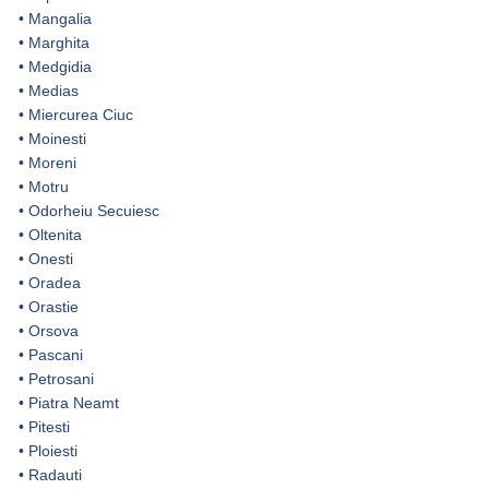
•
Mangalia
•
Marghita
•
Medgidia
•
Medias
•
Miercurea Ciuc
•
Moinesti
•
Moreni
•
Motru
•
Odorheiu Secuiesc
•
Oltenita
•
Onesti
•
Oradea
•
Orastie
•
Orsova
•
Pascani
•
Petrosani
•
Piatra Neamt
•
Pitesti
•
Ploiesti
•
Radauti