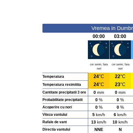
Vremea in Dumbrav
00:00
03:00
cer senin, fara
cer senin, fara
nori
nori
24
°C
22
°C
Temperatura
24
°C
23
°C
Temperatura resimitita
0
mm
0
mm
Cantitate precipitatii 3 ore
0
%
0
%
Probabilitate precipitatii
0
%
0
%
Acoperire cu nori
5
km/h
6
km/h
Viteza vantului
13
km/h
10
km/h
Rafale de vant
NNE
N
Directia vantului