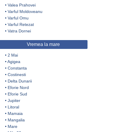
•
Valea Prahovei
•
Varful Moldoveanu
•
Varful Omu
•
Varful Retezat
•
Vatra Dornei
Vremea la mare
•
2 Mai
•
Agigea
•
Constanta
•
Costinesti
•
Delta Dunarii
•
Eforie Nord
•
Eforie Sud
•
Jupiter
•
Litoral
•
Mamaia
•
Mangalia
•
Mare