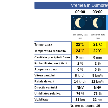
Vremea in Dumbrav
00:00
03:00
cer senin, fara
cer senin, fara
nori
nori
22
°C
21
°C
Temperatura
24
°C
22
°C
Temperatura resimitita
0
mm
0
mm
Cantitate precipitatii 3 ore
2
%
2
%
Probabilitate precipitatii
0
%
0
%
Acoperire cu nori
8
km/h
9
km/h
Viteza vantului
14
km/h
12
km/h
Rafale de vant
NNV
NNV
Directia vantului
76
%
76
%
Umiditatea relativa
31
km
32
km
Vizibilitate
Nr. ore cu soare:
10
Ras