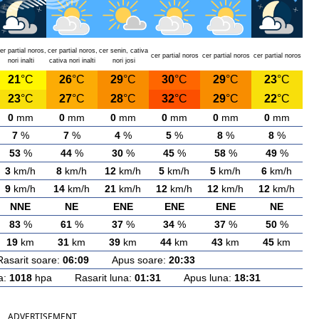
er partial noros,
cer partial noros,
cer senin, cativa
cer partial noros
cer partial noros
cer partial noros
nori inalti
cativa nori inalti
nori josi
21
°C
26
°C
29
°C
30
°C
29
°C
23
°C
23
°C
27
°C
28
°C
32
°C
29
°C
22
°C
0
mm
0
mm
0
mm
0
mm
0
mm
0
mm
7
%
7
%
4
%
5
%
8
%
8
%
53
%
44
%
30
%
45
%
58
%
49
%
3
km/h
8
km/h
12
km/h
5
km/h
5
km/h
6
km/h
9
km/h
14
km/h
21
km/h
12
km/h
12
km/h
12
km/h
NNE
NE
ENE
ENE
ENE
NE
83
%
61
%
37
%
34
%
37
%
50
%
19
km
31
km
39
km
44
km
43
km
45
km
rit soare:
06:09
Apus soare:
20:33
a:
1018
hpa Rasarit luna:
01:31
Apus luna:
18:31
ADVERTISEMENT