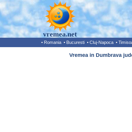
vremea.net
•
Romania
•
Bucuresti
•
Cluj-Napoca
•
Timiso
Vremea in Dumbrava jude