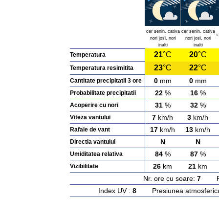
cer senin, cativa
cer senin, cativa
c
nori josi, nori
nori josi, nori
inalti
inalti
21
°C
20
°C
Temperatura
23
°C
22
°C
Temperatura resimitita
0
mm
0
mm
Cantitate precipitatii 3 ore
22
%
16
%
Probabilitate precipitatii
31
%
32
%
Acoperire cu nori
7
km/h
3
km/h
Viteza vantului
17
km/h
13
km/h
Rafale de vant
N
N
Directia vantului
84
%
87
%
Umiditatea relativa
26
km
21
km
Vizibilitate
Nr. ore cu soare:
7
Rasa
Index UV :
8
Presiunea atmosferic