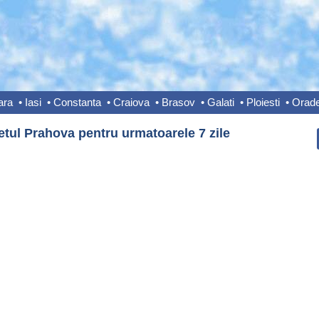
ara
•
Iasi
•
Constanta
•
Craiova
•
Brasov
•
Galati
•
Ploiesti
•
Orad
tul Prahova pentru urmatoarele 7 zile