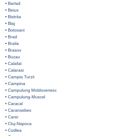
•
Barlad
•
Beius
•
Bistrita
•
Blaj
•
Botosani
•
Brad
•
Braila
•
Brasov
•
Buzau
•
Calafat
•
Calarasi
•
Campia Turzii
•
Campina
•
Campulung Moldovenesc
•
Campulung-Muscel
•
Caracal
•
Caransebes
•
Carei
•
Cluj-Napoca
•
Codlea