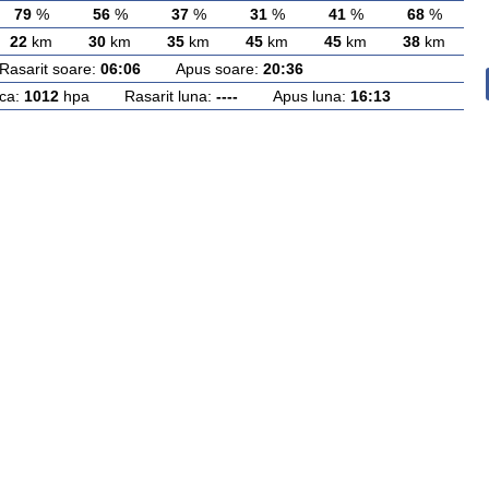
79
%
56
%
37
%
31
%
41
%
68
%
22
km
30
km
35
km
45
km
45
km
38
km
arit soare:
06:06
Apus soare:
20:36
ca:
1012
hpa Rasarit luna:
----
Apus luna:
16:13