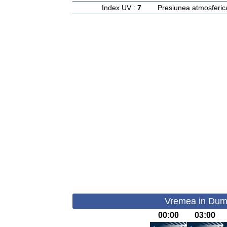
Index UV :
7
Presiunea atmosferic
Vremea in Dumb
00:00
03:00