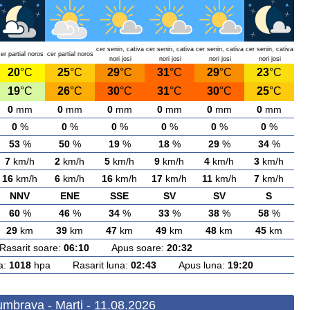
cer senin, cativa
cer senin, cativa
cer senin, cativa
cer senin, cativa
er partial noros
cer partial noros
nori josi
nori josi
nori josi
nori josi
20
°C
25
°C
29
°C
31
°C
29
°C
23
°C
19
°C
26
°C
30
°C
31
°C
30
°C
25
°C
0
mm
0
mm
0
mm
0
mm
0
mm
0
mm
0
%
0
%
0
%
0
%
0
%
0
%
53
%
50
%
19
%
18
%
29
%
34
%
7
km/h
2
km/h
5
km/h
9
km/h
4
km/h
3
km/h
16
km/h
6
km/h
16
km/h
17
km/h
11
km/h
7
km/h
NNV
ENE
SSE
SV
SV
S
60
%
46
%
34
%
33
%
38
%
58
%
29
km
39
km
47
km
49
km
48
km
45
km
arit soare:
06:10
Apus soare:
20:32
a:
1018
hpa Rasarit luna:
02:43
Apus luna:
19:20
mbrava - Marti - 11.08.2026