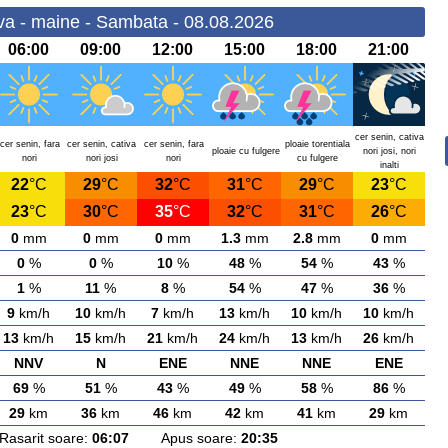
a - maine - Sambata - 08.08.2026
06:00
09:00
12:00
15:00
18:00
21:00
cer senin, cativa
cer senin, fara
cer senin, cativa
cer senin, fara
ploaie torentiala
ploaie cu fulgere
nori josi, nori
nori
nori josi
nori
cu fulgere
inalti
22
°C
29
°C
32
°C
31
°C
29
°C
23
°C
23
°C
30
°C
35
°C
32
°C
31
°C
26
°C
0
mm
0
mm
0
mm
1.3
mm
2.8
mm
0
mm
0
%
0
%
10
%
48
%
54
%
43
%
1
%
11
%
8
%
54
%
47
%
36
%
9
km/h
10
km/h
7
km/h
13
km/h
10
km/h
10
km/h
13
km/h
15
km/h
21
km/h
24
km/h
13
km/h
26
km/h
NNV
N
ENE
NNE
NNE
ENE
69
%
51
%
43
%
49
%
58
%
86
%
29
km
36
km
46
km
42
km
41
km
29
km
arit soare:
06:07
Apus soare:
20:35