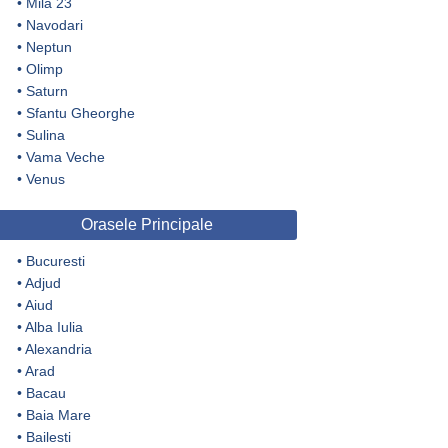
•
Mila 23
•
Navodari
•
Neptun
•
Olimp
•
Saturn
•
Sfantu Gheorghe
•
Sulina
•
Vama Veche
•
Venus
Orasele Principale
•
Bucuresti
•
Adjud
•
Aiud
•
Alba Iulia
•
Alexandria
•
Arad
•
Bacau
•
Baia Mare
•
Bailesti