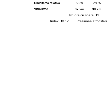
59
%
73
%
Umiditatea relativa
37
km
30
km
Vizibilitate
Nr. ore cu soare:
11
Ras
Index UV :
7
Presiunea atmosferi