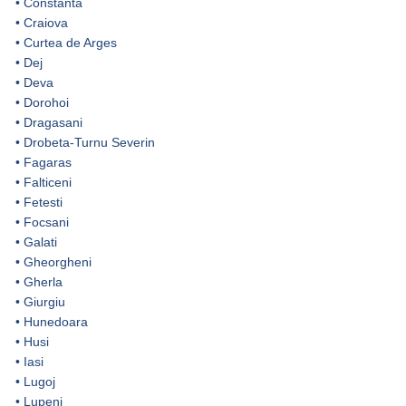
•
Constanta
•
Craiova
•
Curtea de Arges
•
Dej
•
Deva
•
Dorohoi
•
Dragasani
•
Drobeta-Turnu Severin
•
Fagaras
•
Falticeni
•
Fetesti
•
Focsani
•
Galati
•
Gheorgheni
•
Gherla
•
Giurgiu
•
Hunedoara
•
Husi
•
Iasi
•
Lugoj
•
Lupeni