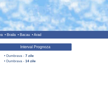
ea
•
Braila
•
Bacau
•
Arad
Interval Prognoza
•
Dumbrava -
7 zile
•
Dumbrava -
14 zile