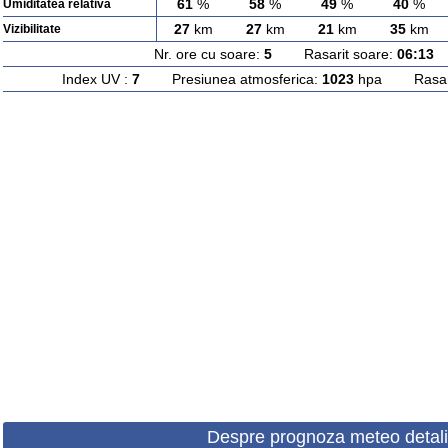
61
%
58
%
49
%
40
%
Umiditatea relativa
27
km
27
km
21
km
35
km
Vizibilitate
Nr. ore cu soare:
5
Rasarit soare:
06:13
A
Index UV :
7
Presiunea atmosferica:
1023
hpa Rasarit
Despre prognoza meteo detali