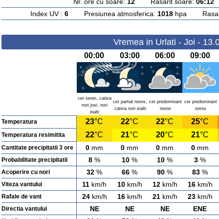
Nr. ore cu soare:
12
Rasarit soare:
06:12
A
Index UV :
6
Presiunea atmosferica:
1018
hpa Rasarit
Vremea in Urlati - Joi - 13
00:00
03:00
06:00
09:00
cer senin, cativa
cer partial noros,
cer predominant
cer predominant
nori josi, nori
cativa nori inalti
noros
noros
inalti
23
°C
22
°C
22
°C
25
°C
Temperatura
22
°C
21
°C
20
°C
21
°C
Temperatura resimitita
0
mm
0
mm
0
mm
0
mm
Cantitate precipitatii 3 ore
8
%
10
%
10
%
3
%
Probabilitate precipitatii
32
%
66
%
90
%
83
%
Acoperire cu nori
11
km/h
10
km/h
12
km/h
16
km/h
Viteza vantului
24
km/h
16
km/h
21
km/h
23
km/h
Rafale de vant
NE
NE
NE
ENE
Directia vantului