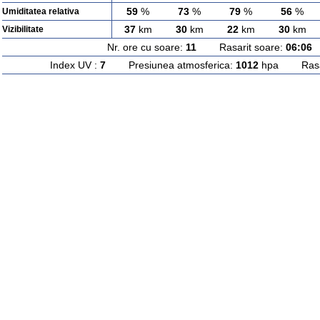
59
%
73
%
79
%
56
%
Umiditatea relativa
37
km
30
km
22
km
30
km
Vizibilitate
Nr. ore cu soare:
11
Rasarit soare:
06:06
A
Index UV :
7
Presiunea atmosferica:
1012
hpa Rasari