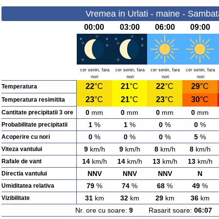
Vremea in Urlati - maine - Sambat
00:00
03:00
06:00
09:00
cer senin, fara
cer senin, fara
cer senin, fara
cer senin, fara
nori
nori
nori
nori
22
°C
21
°C
22
°C
29
°C
Temperatura
23
°C
21
°C
23
°C
30
°C
Temperatura resimitita
0
mm
0
mm
0
mm
0
mm
Cantitate precipitatii 3 ore
1
%
1
%
0
%
0
%
Probabilitate precipitatii
0
%
0
%
0
%
5
%
Acoperire cu nori
9
km/h
9
km/h
8
km/h
8
km/h
Viteza vantului
14
km/h
14
km/h
13
km/h
13
km/h
Rafale de vant
NNV
NNV
NNV
N
Directia vantului
79
%
74
%
68
%
49
%
Umiditatea relativa
31
km
32
km
29
km
36
km
Vizibilitate
Nr. ore cu soare:
9
Rasarit soare:
06:07
A