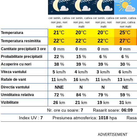
cer senin, cativa
cer senin, cativa
cer senin, cativa
cer senin, cativa
nori josi, nori
nori josi, nori
nori josi, nori
nori josi, cativa
inalti
inalti
inalti
nori inalti
21
°C
20
°C
20
°C
25
°C
Temperatura
22
°C
22
°C
22
°C
27
°C
Temperatura resimitita
0
mm
0
mm
0
mm
0
mm
Cantitate precipitatii 3 ore
22
%
15
%
6
%
6
%
Probabilitate precipitatii
38
%
39
%
39
%
30
%
Acoperire cu nori
5
km/h
4
km/h
3
km/h
6
km/h
Viteza vantului
11
km/h
16
km/h
11
km/h
13
km/h
Rafale de vant
NNE
N
N
NE
Directia vantului
72
%
84
%
79
%
59
%
Umiditatea relativa
26
km
21
km
19
km
31
km
Vizibilitate
Nr. ore cu soare:
7
Rasarit soare:
06:09
A
Index UV :
7
Presiunea atmosferica:
1018
hpa Rasarit
ADVERTISEMENT