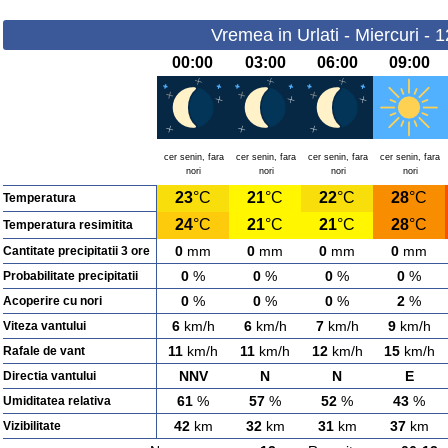
Vremea in Urlati - Miercuri - 
00:00
03:00
06:00
09:00
cer senin, fara
cer senin, fara
cer senin, fara
cer senin, fara
nori
nori
nori
nori
23
°C
21
°C
22
°C
28
°C
Temperatura
24
°C
21
°C
21
°C
28
°C
Temperatura resimitita
0
mm
0
mm
0
mm
0
mm
Cantitate precipitatii 3 ore
0
%
0
%
0
%
0
%
Probabilitate precipitatii
0
%
0
%
0
%
2
%
Acoperire cu nori
6
km/h
6
km/h
7
km/h
9
km/h
Viteza vantului
11
km/h
11
km/h
12
km/h
15
km/h
Rafale de vant
NNV
N
N
E
Directia vantului
61
%
57
%
52
%
43
%
Umiditatea relativa
42
km
32
km
31
km
37
km
Vizibilitate