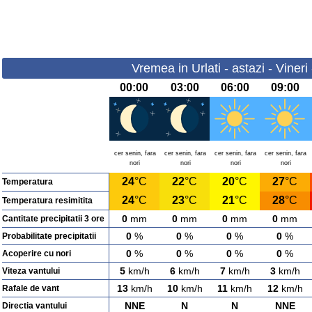
Vremea in Urlati - astazi - Viner
00:00
03:00
06:00
09:00
cer senin, fara
cer senin, fara
cer senin, fara
cer senin, fara
nori
nori
nori
nori
24
°C
22
°C
20
°C
27
°C
Temperatura
24
°C
23
°C
21
°C
28
°C
Temperatura resimitita
0
mm
0
mm
0
mm
0
mm
Cantitate precipitatii 3 ore
0
%
0
%
0
%
0
%
Probabilitate precipitatii
0
%
0
%
0
%
0
%
Acoperire cu nori
5
km/h
6
km/h
7
km/h
3
km/h
Viteza vantului
13
km/h
10
km/h
11
km/h
12
km/h
Rafale de vant
NNE
N
N
NNE
Directia vantului