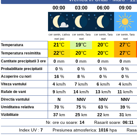
00:00
03:00
06:00
09:00
cer senin, cativa
cer senin, fara
cer senin, fara
cer senin, fara
nori josi
nori
nori
nori
21
°C
19
°C
20
°C
27
°C
Temperatura
22
°C
20
°C
20
°C
27
°C
Temperatura resimitita
0
mm
0
mm
0
mm
0
mm
Cantitate precipitatii 3 ore
0
%
0
%
0
%
0
%
Probabilitate precipitatii
16
%
8
%
0
%
0
%
Acoperire cu nori
4
km/h
7
km/h
6
km/h
4
km/h
Viteza vantului
9
km/h
14
km/h
13
km/h
11
km/h
Rafale de vant
N
NNV
NNV
NNV
Directia vantului
70
%
75
%
63
%
39
%
Umiditatea relativa
37
km
25
km
22
km
31
km
Vizibilitate
Nr. ore cu soare:
14
Rasarit soare:
06:11
A
Index UV :
7
Presiunea atmosferica:
1016
hpa Rasarit