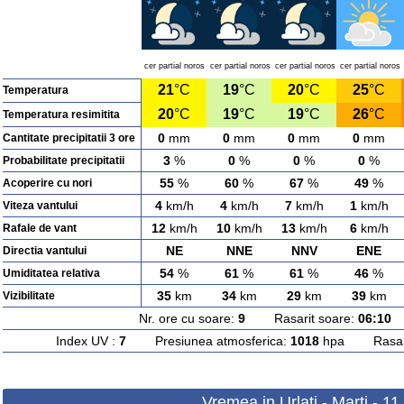
cer partial noros
cer partial noros
cer partial noros
cer partial noros
21
°C
19
°C
20
°C
25
°C
Temperatura
20
°C
19
°C
19
°C
26
°C
Temperatura resimitita
0
mm
0
mm
0
mm
0
mm
Cantitate precipitatii 3 ore
3
%
0
%
0
%
0
%
Probabilitate precipitatii
55
%
60
%
67
%
49
%
Acoperire cu nori
4
km/h
4
km/h
7
km/h
1
km/h
Viteza vantului
12
km/h
10
km/h
13
km/h
6
km/h
Rafale de vant
NE
NNE
NNV
ENE
Directia vantului
54
%
61
%
61
%
46
%
Umiditatea relativa
35
km
34
km
29
km
39
km
Vizibilitate
Nr. ore cu soare:
9
Rasarit soare:
06:10
A
Index UV :
7
Presiunea atmosferica:
1018
hpa Rasarit
Vremea in Urlati - Marti - 1