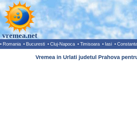
vremea.net
•
Romania
•
Bucuresti
•
Cluj-Napoca
•
Timisoara
•
Iasi
•
Constant
Vremea in Urlati judetul Prahova pentr