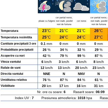
cer partial noros,
cer partial noros,
ploaie cu fulgere
nori inalti, posibil
cer noros
nori inalti, posibil
nori de furtuna
nori de furtuna
23
°C
21
°C
21
°C
26
°C
Temperatura
25
°C
24
°C
24
°C
27
°C
Temperatura resimitita
0.1
mm
0
mm
0
mm
0
mm
Cantitate precipitatii 3 ore
26
%
34
%
32
%
29
%
Probabilitate precipitatii
42
%
79
%
99
%
87
%
Acoperire cu nori
6
km/h
3
km/h
6
km/h
8
km/h
Viteza vantului
12
km/h
13
km/h
20
km/h
23
km/h
Rafale de vant
NNE
N
NNV
N
Directia vantului
76
%
87
%
84
%
61
%
Umiditatea relativa
20
km
17
km
16
km
31
km
Vizibilitate
Nr. ore cu soare:
6
Rasarit soare:
06:09
A
Index UV :
7
Presiunea atmosferica:
1018
hpa Rasarit