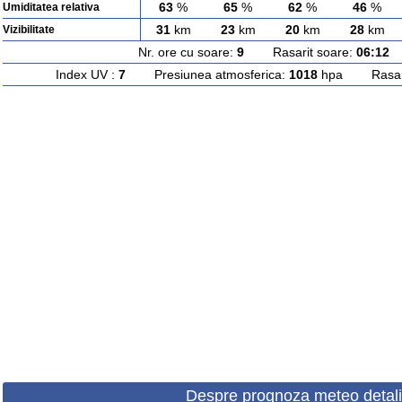
63
%
65
%
62
%
46
%
Umiditatea relativa
31
km
23
km
20
km
28
km
Vizibilitate
Nr. ore cu soare:
9
Rasarit soare:
06:12
A
Index UV :
7
Presiunea atmosferica:
1018
hpa Rasarit
Despre prognoza meteo detali