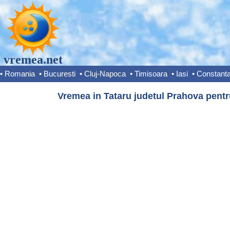
vremea.net
•
Romania
•
Bucuresti
•
Cluj-Napoca
•
Timisoara
•
Iasi
•
Constant
Vremea in Tataru judetul Prahova pentr