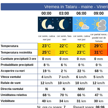
Vremea in Tataru - maine - Viner
00:00
03:00
06:00
09:00
cer partial noros,
cer senin, cativa
cer senin, fara
cer senin, cativa
posibil nori de
nori josi
nori
nori josi
furtuna
23
°C
22
°C
22
°C
29
°C
Temperatura
25
°C
23
°C
23
°C
31
°C
Temperatura resimitita
0
mm
0
mm
0
mm
0
mm
Cantitate precipitatii 3 ore
8
%
6
%
0
%
0
%
Probabilitate precipitatii
19
%
2
%
22
%
68
%
Acoperire cu nori
4
km/h
7
km/h
6
km/h
5
km/h
Viteza vantului
12
km/h
10
km/h
10
km/h
12
km/h
Rafale de vant
N
N
NNV
N
Directia vantului
68
%
70
%
66
%
47
%
Umiditatea relativa
40
km
34
km
31
km
30
km
Vizibilitate
Nr. ore cu soare:
7
Rasarit soare:
06:06
A