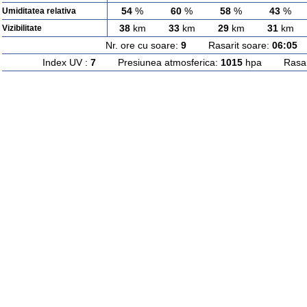
54
%
60
%
58
%
43
%
Umiditatea relativa
38
km
33
km
29
km
31
km
Vizibilitate
Nr. ore cu soare:
9
Rasarit soare:
06:05
A
Index UV :
7
Presiunea atmosferica:
1015
hpa Rasarit