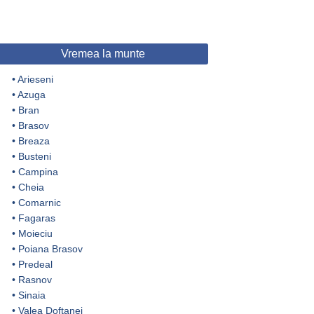
Vremea la munte
•
Arieseni
•
Azuga
•
Bran
•
Brasov
•
Breaza
•
Busteni
•
Campina
•
Cheia
•
Comarnic
•
Fagaras
•
Moieciu
•
Poiana Brasov
•
Predeal
•
Rasnov
•
Sinaia
•
Valea Doftanei