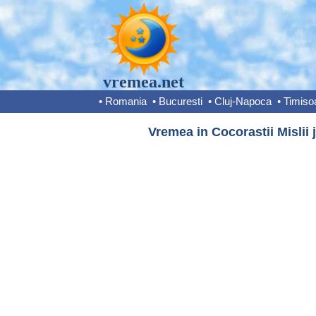
vremea.net
•
Romania
•
Bucuresti
•
Cluj-Napoca
•
Timiso
Vremea in Cocorastii Mislii 