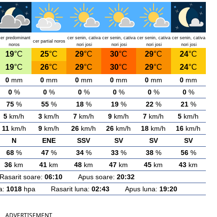
cer predominant
cer senin, cativa
cer senin, cativa
cer senin, cativa
cer senin, cativa
cer partial noros
noros
nori josi
nori josi
nori josi
nori josi
19
°C
25
°C
29
°C
30
°C
29
°C
24
°C
19
°C
26
°C
29
°C
30
°C
29
°C
24
°C
0
mm
0
mm
0
mm
0
mm
0
mm
0
mm
0
%
0
%
0
%
0
%
0
%
0
%
75
%
55
%
18
%
19
%
22
%
21
%
5
km/h
3
km/h
7
km/h
9
km/h
7
km/h
5
km/h
11
km/h
9
km/h
26
km/h
26
km/h
18
km/h
16
km/h
N
ENE
SSV
SV
SV
SV
68
%
47
%
34
%
33
%
38
%
56
%
36
km
41
km
48
km
47
km
45
km
43
km
arit soare:
06:10
Apus soare:
20:32
a:
1018
hpa Rasarit luna:
02:43
Apus luna:
19:20
ADVERTISEMENT