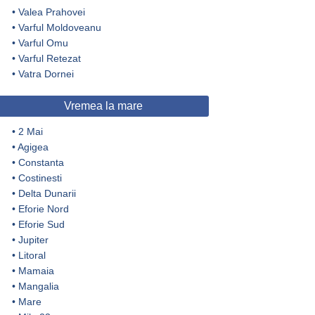
•
Valea Prahovei
•
Varful Moldoveanu
•
Varful Omu
•
Varful Retezat
•
Vatra Dornei
Vremea la mare
•
2 Mai
•
Agigea
•
Constanta
•
Costinesti
•
Delta Dunarii
•
Eforie Nord
•
Eforie Sud
•
Jupiter
•
Litoral
•
Mamaia
•
Mangalia
•
Mare