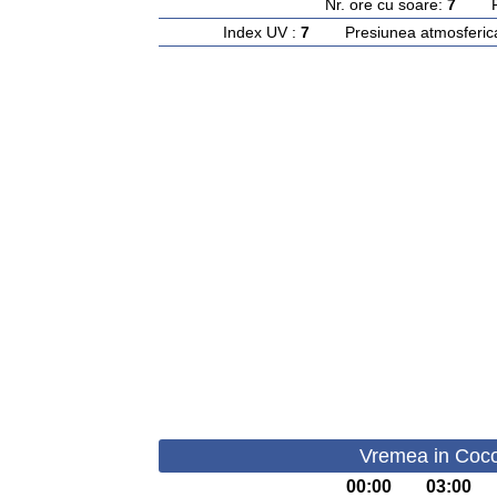
Nr. ore cu soare:
7
Rasa
Index UV :
7
Presiunea atmosferic
Vremea in Cocor
00:00
03:00