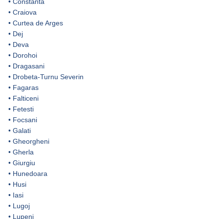
•
Constanta
•
Craiova
•
Curtea de Arges
•
Dej
•
Deva
•
Dorohoi
•
Dragasani
•
Drobeta-Turnu Severin
•
Fagaras
•
Falticeni
•
Fetesti
•
Focsani
•
Galati
•
Gheorgheni
•
Gherla
•
Giurgiu
•
Hunedoara
•
Husi
•
Iasi
•
Lugoj
•
Lupeni