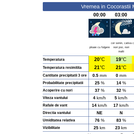
Vremea in Cocorastii M
00:00
03:00
cer senin, cativa
c
ploaie cu fulgere
nori josi, nori
inalti
20
°C
19
°C
Temperatura
21
°C
21
°C
Temperatura resimitita
0.5
mm
0
mm
Cantitate precipitatii 3 ore
25
%
14
%
Probabilitate precipitatii
37
%
32
%
Acoperire cu nori
4
km/h
5
km/h
Viteza vantului
14
km/h
17
km/h
Rafale de vant
NE
N
Directia vantului
76
%
83
%
Umiditatea relativa
25
km
23
km
Vizibilitate