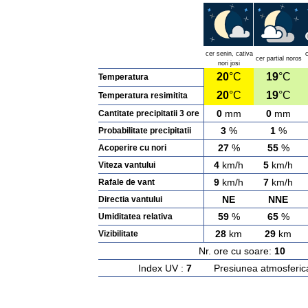
cer senin, cativa
cer partial noros
nori josi
20
°C
19
°C
Temperatura
20
°C
19
°C
Temperatura resimitita
0
mm
0
mm
Cantitate precipitatii 3 ore
3
%
1
%
Probabilitate precipitatii
27
%
55
%
Acoperire cu nori
4
km/h
5
km/h
Viteza vantului
9
km/h
7
km/h
Rafale de vant
NE
NNE
Directia vantului
59
%
65
%
Umiditatea relativa
28
km
29
km
Vizibilitate
Nr. ore cu soare:
10
Ras
Index UV :
7
Presiunea atmosferic