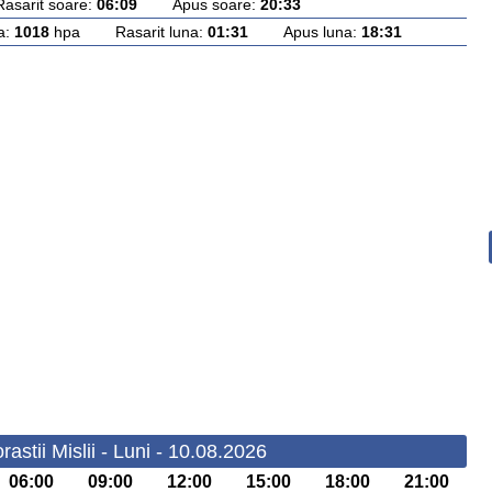
rit soare:
06:09
Apus soare:
20:33
a:
1018
hpa Rasarit luna:
01:31
Apus luna:
18:31
astii Mislii - Luni - 10.08.2026
06:00
09:00
12:00
15:00
18:00
21:00