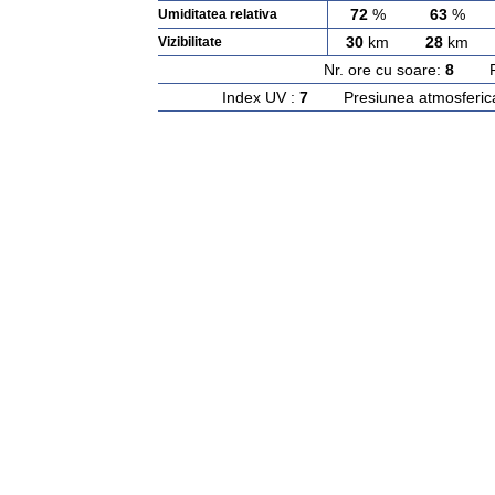
72
%
63
%
Umiditatea relativa
30
km
28
km
Vizibilitate
Nr. ore cu soare:
8
Rasa
Index UV :
7
Presiunea atmosferic