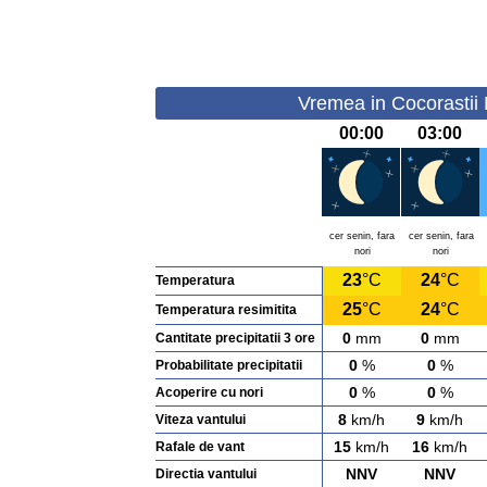
Vremea in Cocorastii 
00:00
03:00
cer senin, fara
cer senin, fara
nori
nori
23
°C
24
°C
Temperatura
25
°C
24
°C
Temperatura resimitita
0
mm
0
mm
Cantitate precipitatii 3 ore
0
%
0
%
Probabilitate precipitatii
0
%
0
%
Acoperire cu nori
8
km/h
9
km/h
Viteza vantului
15
km/h
16
km/h
Rafale de vant
NNV
NNV
Directia vantului