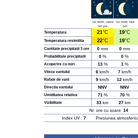
cer senin, cativa
cer senin, fara
nori josi
nori
21
°C
19
°C
Temperatura
22
°C
19
°C
Temperatura resimitita
0
mm
0
mm
Cantitate precipitatii 3 ore
0
%
0
%
Probabilitate precipitatii
13
%
1
%
Acoperire cu nori
6
km/h
7
km/h
Viteza vantului
9
km/h
12
km/h
Rafale de vant
NNV
NNV
Directia vantului
71
%
70
%
Umiditatea relativa
33
km
27
km
Vizibilitate
Nr. ore cu soare:
14
Ras
Index UV :
7
Presiunea atmosferic