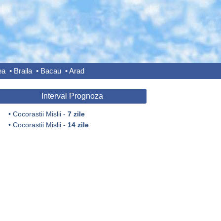
ea
•
Braila
•
Bacau
•
Arad
Interval Prognoza
•
Cocorastii Mislii -
7 zile
•
Cocorastii Mislii -
14 zile