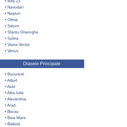
•
Mila 23
•
Navodari
•
Neptun
•
Olimp
•
Saturn
•
Sfantu Gheorghe
•
Sulina
•
Vama Veche
•
Venus
Orasele Principale
•
Bucuresti
•
Adjud
•
Aiud
•
Alba Iulia
•
Alexandria
•
Arad
•
Bacau
•
Baia Mare
•
Bailesti