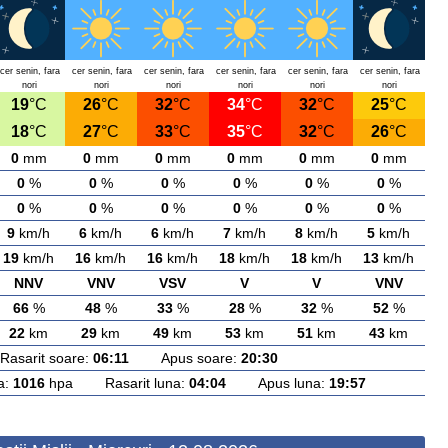
cer senin, fara
cer senin, fara
cer senin, fara
cer senin, fara
cer senin, fara
cer senin, fara
nori
nori
nori
nori
nori
nori
19
°C
26
°C
32
°C
34
°C
32
°C
25
°C
18
°C
27
°C
33
°C
35
°C
32
°C
26
°C
0
mm
0
mm
0
mm
0
mm
0
mm
0
mm
0
%
0
%
0
%
0
%
0
%
0
%
0
%
0
%
0
%
0
%
0
%
0
%
9
km/h
6
km/h
6
km/h
7
km/h
8
km/h
5
km/h
19
km/h
16
km/h
16
km/h
18
km/h
18
km/h
13
km/h
NNV
VNV
VSV
V
V
VNV
66
%
48
%
33
%
28
%
32
%
52
%
22
km
29
km
49
km
53
km
51
km
43
km
arit soare:
06:11
Apus soare:
20:30
a:
1016
hpa Rasarit luna:
04:04
Apus luna:
19:57