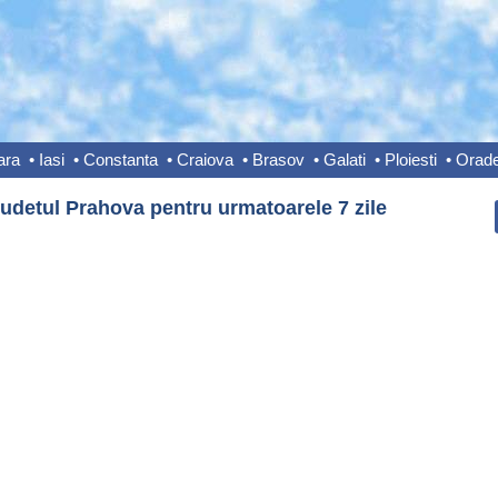
ara
•
Iasi
•
Constanta
•
Craiova
•
Brasov
•
Galati
•
Ploiesti
•
Orad
judetul Prahova pentru urmatoarele 7 zile