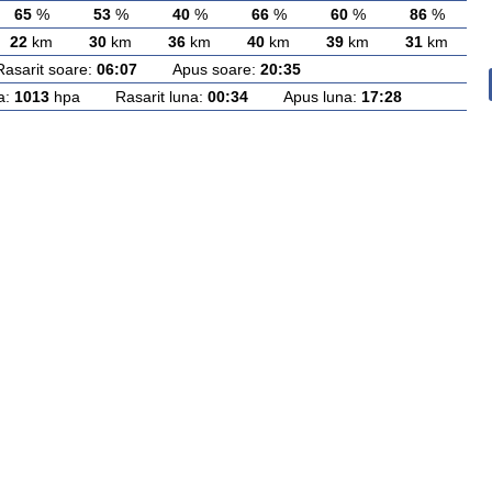
65
%
53
%
40
%
66
%
60
%
86
%
22
km
30
km
36
km
40
km
39
km
31
km
rit soare:
06:07
Apus soare:
20:35
a:
1013
hpa Rasarit luna:
00:34
Apus luna:
17:28