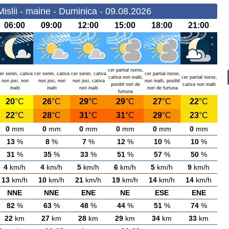
islii - maine - Duminica - 09.08.2026
06:00
09:00
12:00
15:00
18:00
21:00
cer partial noros,
er senin, cativa
cer senin, cativa
cer senin, cativa
cer partial noros,
cativa nori inalti,
cer partial noros,
nori josi, nori
nori josi, nori
nori josi, cativa
nori inalti, posibil
posibil nori de
cativa nori inalti
inalti
inalti
nori inalti
nori de furtuna
furtuna
20
°C
26
°C
29
°C
29
°C
27
°C
22
°C
22
°C
28
°C
31
°C
31
°C
29
°C
23
°C
0
mm
0
mm
0
mm
0
mm
0
mm
0
mm
13
%
8
%
7
%
12
%
10
%
10
%
31
%
35
%
33
%
51
%
57
%
50
%
4
km/h
4
km/h
5
km/h
6
km/h
5
km/h
9
km/h
13
km/h
10
km/h
21
km/h
19
km/h
14
km/h
14
km/h
NNE
NNE
ENE
NE
ESE
ENE
82
%
63
%
48
%
44
%
51
%
74
%
22
km
27
km
28
km
29
km
34
km
33
km