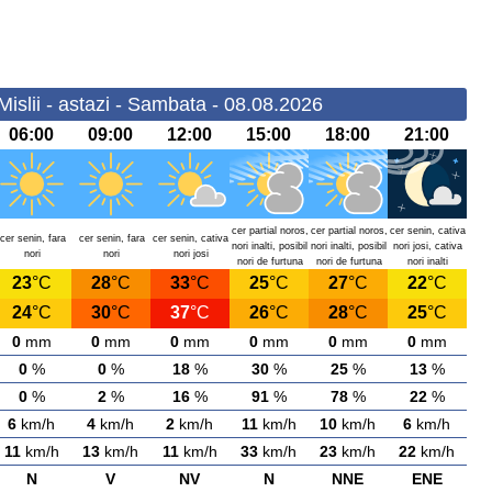
Mislii - astazi - Sambata - 08.08.2026
06:00
09:00
12:00
15:00
18:00
21:00
cer partial noros,
cer partial noros,
cer senin, cativa
cer senin, fara
cer senin, fara
cer senin, cativa
nori inalti, posibil
nori inalti, posibil
nori josi, cativa
nori
nori
nori josi
nori de furtuna
nori de furtuna
nori inalti
23
°C
28
°C
33
°C
25
°C
27
°C
22
°C
24
°C
30
°C
37
°C
26
°C
28
°C
25
°C
0
mm
0
mm
0
mm
0
mm
0
mm
0
mm
0
%
0
%
18
%
30
%
25
%
13
%
0
%
2
%
16
%
91
%
78
%
22
%
6
km/h
4
km/h
2
km/h
11
km/h
10
km/h
6
km/h
11
km/h
13
km/h
11
km/h
33
km/h
23
km/h
22
km/h
N
V
NV
N
NNE
ENE