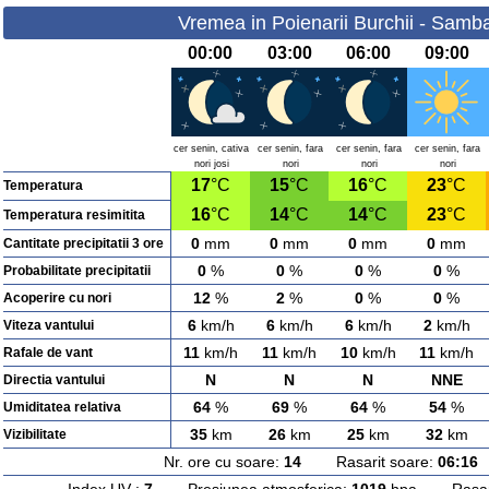
Vremea in Poienarii Burchii - Samb
00:00
03:00
06:00
09:00
cer senin, cativa
cer senin, fara
cer senin, fara
cer senin, fara
nori josi
nori
nori
nori
17
°C
15
°C
16
°C
23
°C
Temperatura
16
°C
14
°C
14
°C
23
°C
Temperatura resimitita
0
mm
0
mm
0
mm
0
mm
Cantitate precipitatii 3 ore
0
%
0
%
0
%
0
%
Probabilitate precipitatii
12
%
2
%
0
%
0
%
Acoperire cu nori
6
km/h
6
km/h
6
km/h
2
km/h
Viteza vantului
11
km/h
11
km/h
10
km/h
11
km/h
Rafale de vant
N
N
N
NNE
Directia vantului
64
%
69
%
64
%
54
%
Umiditatea relativa
35
km
26
km
25
km
32
km
Vizibilitate
Nr. ore cu soare:
14
Rasarit soare:
06:16
A