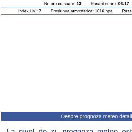
Nr. ore cu soare:
13
Rasarit soare:
06:17
A
Index UV :
7
Presiunea atmosferica:
1016
hpa Rasarit
Despre prognoza meteo detali
La nivel de zi, prognoza meteo este