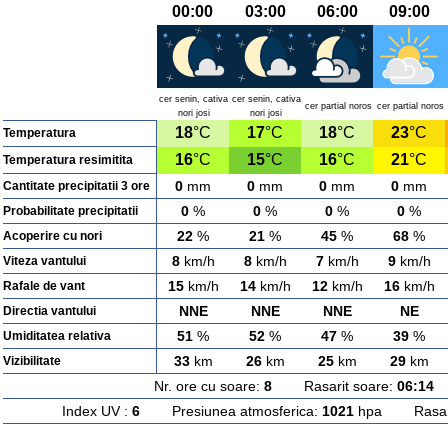
00:00
03:00
06:00
09:00
cer senin, cativa
cer senin, cativa
cer partial noros
cer partial noros
nori josi
nori josi
18
°C
17
°C
18
°C
23
°C
Temperatura
16
°C
15
°C
16
°C
21
°C
Temperatura resimitita
0
mm
0
mm
0
mm
0
mm
Cantitate precipitatii 3 ore
0
%
0
%
0
%
0
%
Probabilitate precipitatii
22
%
21
%
45
%
68
%
Acoperire cu nori
8
km/h
8
km/h
7
km/h
9
km/h
Viteza vantului
15
km/h
14
km/h
12
km/h
16
km/h
Rafale de vant
NNE
NNE
NNE
NE
Directia vantului
51
%
52
%
47
%
39
%
Umiditatea relativa
33
km
26
km
25
km
29
km
Vizibilitate
Nr. ore cu soare:
8
Rasarit soare:
06:14
A
Index UV :
6
Presiunea atmosferica:
1021
hpa Rasarit