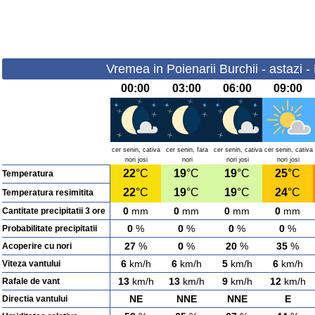
Vremea in Poienarii Burchii - astazi -
00:00
03:00
06:00
09:00
cer senin, cativa
cer senin, fara
cer senin, cativa
cer senin, cativa
nori josi
nori
nori josi
nori josi
22
°C
19
°C
19
°C
25
°C
Temperatura
22
°C
19
°C
19
°C
24
°C
Temperatura resimitita
0
mm
0
mm
0
mm
0
mm
Cantitate precipitatii 3 ore
0
%
0
%
0
%
0
%
Probabilitate precipitatii
27
%
0
%
20
%
35
%
Acoperire cu nori
6
km/h
6
km/h
5
km/h
6
km/h
Viteza vantului
13
km/h
13
km/h
9
km/h
12
km/h
Rafale de vant
NE
NNE
NNE
E
Directia vantului