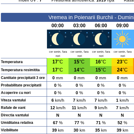
Index UV :
7
Presiunea atmosferica:
1019
hpa Rasarit
Vremea in Poienarii Burchii - Dumin
00:00
03:00
06:00
09:00
cer senin, fara
cer senin, fara
cer senin, fara
cer senin, fara
nori
nori
nori
nori
17
°C
15
°C
16
°C
23
°C
Temperatura
17
°C
14
°C
15
°C
24
°C
Temperatura resimitita
0
mm
0
mm
0
mm
0
mm
Cantitate precipitatii 3 ore
0
%
0
%
0
%
0
%
Probabilitate precipitatii
0
%
0
%
0
%
0
%
Acoperire cu nori
6
km/h
7
km/h
7
km/h
1
km/h
Viteza vantului
12
km/h
11
km/h
9
km/h
7
km/h
Rafale de vant
N
N
N
N
Directia vantului
67
%
77
%
71
%
52
%
Umiditatea relativa
39
km
30
km
35
km
39
km
Vizibilitate