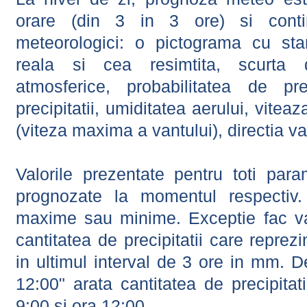
orare (din 3 in 3 ore) si contin
meteorologici: o pictograma cu sta
reala si cea resimtita, scurta d
atmosferice, probabilitatea de prec
precipitatii, umiditatea aerului, viteaz
(viteza maxima a vantului), directia va
Valorile prezentate pentru toti param
prognozate la momentul respectiv.
maxime sau minime. Exceptie fac val
cantitatea de precipitatii care reprez
in ultimul interval de 3 ore in mm.
12:00" arata cantitatea de precipitat
9:00 si ora 12:00.