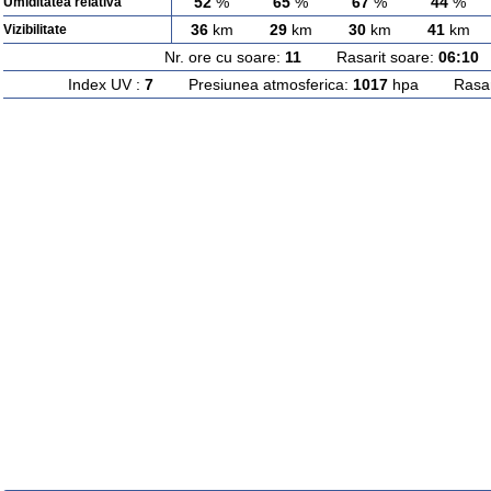
52
%
65
%
67
%
44
%
Umiditatea relativa
36
km
29
km
30
km
41
km
Vizibilitate
Nr. ore cu soare:
11
Rasarit soare:
06:10
A
Index UV :
7
Presiunea atmosferica:
1017
hpa Rasarit