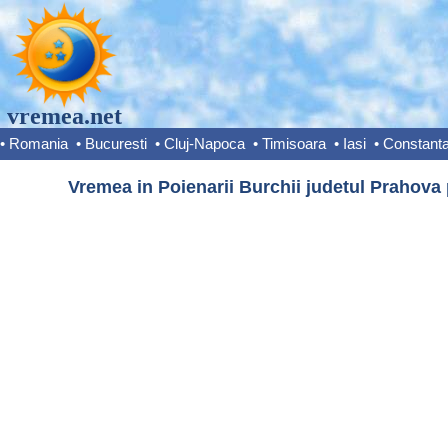
vremea.net
•
Romania
•
Bucuresti
•
Cluj-Napoca
•
Timisoara
•
Iasi
•
Constant
Vremea in Poienarii Burchii judetul Prahova 