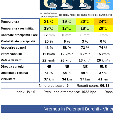
cer partial noros,
cer partial noros
cer partial noros
cer partial noros
averse de ploaie
21
°C
19
°C
20
°C
24
°C
Temperatura
19
°C
17
°C
18
°C
20
°C
Temperatura resimitita
0.2
mm
0
mm
0
mm
0
mm
Cantitate precipitatii 3 ore
25
%
6
%
3
%
0
%
Probabilitate precipitatii
46
%
58
%
73
%
74
%
Acoperire cu nori
11
km/h
12
km/h
8
km/h
15
km/h
Viteza vantului
22
km/h
26
km/h
13
km/h
26
km/h
Rafale de vant
NE
NE
NE
ENE
Directia vantului
51
%
54
%
48
%
37
%
Umiditatea relativa
37
km
34
km
37
km
41
km
Vizibilitate
Nr. ore cu soare:
5
Rasarit soare:
06:13
A
Index UV :
6
Presiunea atmosferica:
1022
hpa Rasarit
Vremea in Poienarii Burchii - Vine