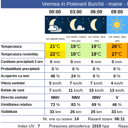
Vremea in Poienarii Burchii - maine - 
00:00
03:00
06:00
09:00
cer senin, cativa
cer senin, fara
cer senin, fara
cer partial noros
nori josi
nori
nori
21
°C
19
°C
19
°C
26
°C
Temperatura
22
°C
19
°C
19
°C
27
°C
Temperatura resimitita
0
mm
0
mm
0
mm
0
mm
Cantitate precipitatii 3 ore
0
%
0
%
0
%
0
%
Probabilitate precipitatii
46
%
24
%
0
%
0
%
Acoperire cu nori
5
km/h
7
km/h
7
km/h
4
km/h
Viteza vantului
7
km/h
11
km/h
15
km/h
13
km/h
Rafale de vant
NNV
NNV
NNV
V
Directia vantului
73
%
83
%
69
%
46
%
Umiditatea relativa
33
km
26
km
25
km
33
km
Vizibilitate
Nr. ore cu soare:
14
Rasarit soare:
06:11
A
Index UV :
7
Presiunea atmosferica:
1015
hpa Rasarit