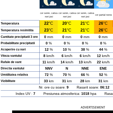
cer senin, cativa
cer senin, cativa
cer senin, cativa
cer partial noros
nori josi
nori josi
nori josi
22
°C
20
°C
21
°C
26
°C
Temperatura
23
°C
21
°C
21
°C
26
°C
Temperatura resimitita
0
mm
0
mm
0
mm
0
mm
Cantitate precipitatii 3 ore
0
%
0
%
0
%
0
%
Probabilitate precipitatii
12
%
10
%
38
%
44
%
Acoperire cu nori
8
km/h
6
km/h
6
km/h
12
km/h
Viteza vantului
11
km/h
14
km/h
13
km/h
22
km/h
Rafale de vant
NNV
N
NNE
ENE
Directia vantului
72
%
70
%
66
%
52
%
Umiditatea relativa
33
km
31
km
28
km
31
km
Vizibilitate
Nr. ore cu soare:
9
Rasarit soare:
06:12
A
Index UV :
7
Presiunea atmosferica:
1018
hpa Rasarit
ADVERTISEMENT