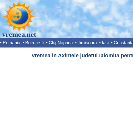
vremea.net
•
Romania
•
Bucuresti
•
Cluj-Napoca
•
Timisoara
•
Iasi
•
Constant
Vremea in Axintele judetul Ialomita pent