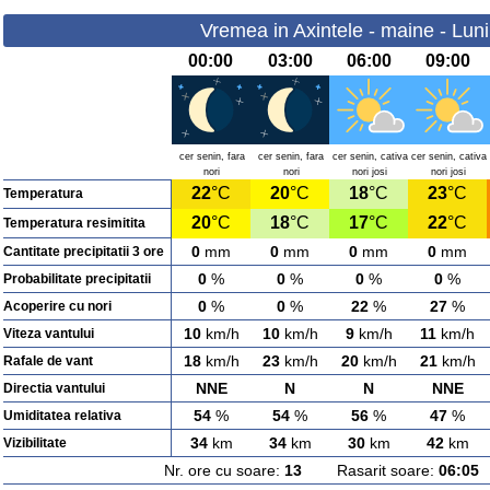
Vremea in Axintele - maine - Lun
00:00
03:00
06:00
09:00
cer senin, fara
cer senin, fara
cer senin, cativa
cer senin, cativa
nori
nori
nori josi
nori josi
22
°C
20
°C
18
°C
23
°C
Temperatura
20
°C
18
°C
17
°C
22
°C
Temperatura resimitita
0
mm
0
mm
0
mm
0
mm
Cantitate precipitatii 3 ore
0
%
0
%
0
%
0
%
Probabilitate precipitatii
0
%
0
%
22
%
27
%
Acoperire cu nori
10
km/h
10
km/h
9
km/h
11
km/h
Viteza vantului
18
km/h
23
km/h
20
km/h
21
km/h
Rafale de vant
NNE
N
N
NNE
Directia vantului
54
%
54
%
56
%
47
%
Umiditatea relativa
34
km
34
km
30
km
42
km
Vizibilitate
Nr. ore cu soare:
13
Rasarit soare:
06:05
A