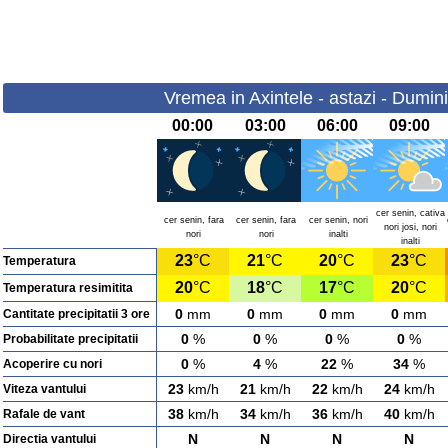
Vremea in Axintele - astazi - Dumin
00:00
03:00
06:00
09:00
cer senin, cativa
cer senin, fara
cer senin, fara
cer senin, nori
nori josi, nori
nori
nori
inalti
inalti
23
°C
21
°C
20
°C
23
°C
Temperatura
20
°C
18
°C
17
°C
20
°C
Temperatura resimitita
0
mm
0
mm
0
mm
0
mm
Cantitate precipitatii 3 ore
0
%
0
%
0
%
0
%
Probabilitate precipitatii
0
%
4
%
22
%
34
%
Acoperire cu nori
23
km/h
21
km/h
22
km/h
24
km/h
Viteza vantului
38
km/h
34
km/h
36
km/h
40
km/h
Rafale de vant
N
N
N
N
Directia vantului