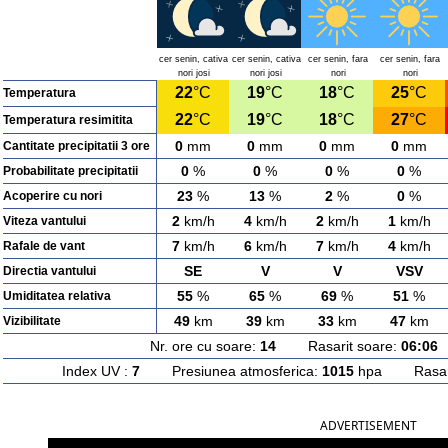
cer senin, cativa
cer senin, cativa
cer senin, fara
cer senin, fara
nori josi
nori josi
nori
nori
22
°C
19
°C
18
°C
25
°C
Temperatura
22
°C
19
°C
18
°C
27
°C
Temperatura resimitita
0
mm
0
mm
0
mm
0
mm
Cantitate precipitatii 3 ore
0
%
0
%
0
%
0
%
Probabilitate precipitatii
23
%
13
%
2
%
0
%
Acoperire cu nori
2
km/h
4
km/h
2
km/h
1
km/h
Viteza vantului
7
km/h
6
km/h
7
km/h
4
km/h
Rafale de vant
SE
V
V
VSV
Directia vantului
55
%
65
%
69
%
51
%
Umiditatea relativa
49
km
39
km
33
km
47
km
Vizibilitate
Nr. ore cu soare:
14
Rasarit soare:
06:06
A
Index UV :
7
Presiunea atmosferica:
1015
hpa Rasarit
ADVERTISEMENT