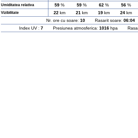
59
%
59
%
62
%
56
%
Umiditatea relativa
22
km
21
km
19
km
24
km
Vizibilitate
Nr. ore cu soare:
10
Rasarit soare:
06:04
A
Index UV :
7
Presiunea atmosferica:
1016
hpa Rasarit