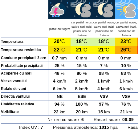
cer partial noros,
cer partial noros,
cer partial noros,
cativa nori inalti,
cativa nori inalti,
cativa nori inalti,
ploaie cu fulgere
posibil nori de
posibil nori de
posibil nori de
furtuna
furtuna
furtuna
20
°C
18
°C
18
°C
23
°C
Temperatura
22
°C
21
°C
21
°C
26
°C
Temperatura resimitita
0.7
mm
0
mm
0
mm
0
mm
Cantitate precipitatii 3 ore
25
%
15
%
7
%
10
%
Probabilitate precipitatii
48
%
80
%
98
%
83
%
Acoperire cu nori
4
km/h
2
km/h
1
km/h
1
km/h
Viteza vantului
6
km/h
5
km/h
4
km/h
6
km/h
Rafale de vant
NE
ESE
VSV
VSV
Directia vantului
94
%
100
%
97
%
76
%
Umiditatea relativa
22
km
20
km
15
km
21
km
Vizibilitate
Nr. ore cu soare:
6
Rasarit soare:
06:09
A
Index UV :
7
Presiunea atmosferica:
1015
hpa Rasarit