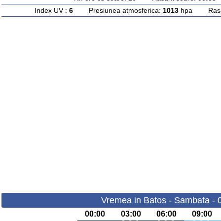
Index UV :
6
Presiunea atmosferica:
1013
hpa Rasari
Vremea in Batos - Sambata - 
00:00
03:00
06:00
09:00