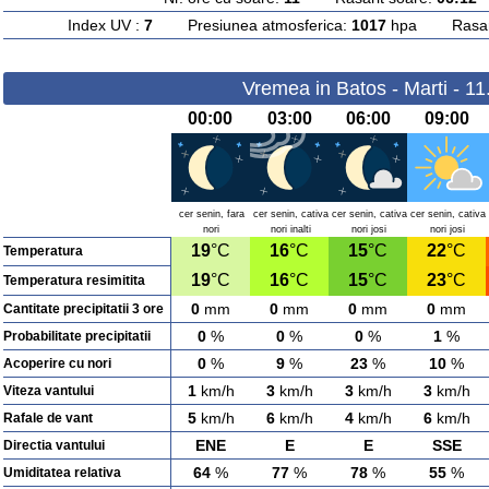
Index UV :
7
Presiunea atmosferica:
1017
hpa Rasarit
Vremea in Batos - Marti - 1
00:00
03:00
06:00
09:00
cer senin, fara
cer senin, cativa
cer senin, cativa
cer senin, cativa
nori
nori inalti
nori josi
nori josi
19
°C
16
°C
15
°C
22
°C
Temperatura
19
°C
16
°C
15
°C
23
°C
Temperatura resimitita
0
mm
0
mm
0
mm
0
mm
Cantitate precipitatii 3 ore
0
%
0
%
0
%
1
%
Probabilitate precipitatii
0
%
9
%
23
%
10
%
Acoperire cu nori
1
km/h
3
km/h
3
km/h
3
km/h
Viteza vantului
5
km/h
6
km/h
4
km/h
6
km/h
Rafale de vant
ENE
E
E
SSE
Directia vantului
64
%
77
%
78
%
55
%
Umiditatea relativa