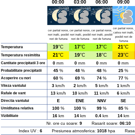
00:00
03:00
06:00
09:00
cer partial noros,
cer partial noros,
cer partial noros,
cer partial noros,
cativa nori inalti,
nori inalti, posibil
nori inalti, posibil
nori inalti, posibil
posibil nori de
nori de furtuna
nori de furtuna
nori de furtuna
furtuna
19
°C
17
°C
17
°C
21
°C
Temperatura
21
°C
19
°C
18
°C
23
°C
Temperatura resimitita
0
mm
0
mm
0
mm
0
mm
Cantitate precipitatii 3 ore
45
%
48
%
48
%
25
%
Probabilitate precipitatii
60
%
69
%
74
%
77
%
Acoperire cu nori
3
km/h
2
km/h
5
km/h
1
km/h
Viteza vantului
13
km/h
10
km/h
11
km/h
6
km/h
Rafale de vant
E
ENE
NNV
SE
Directia vantului
100
%
100
%
99
%
85
%
Umiditatea relativa
16
km
14
km
0.4
km
14
km
Vizibilitate
Nr. ore cu soare:
9
Rasarit soare:
06:10
A
Index UV :
6
Presiunea atmosferica:
1018
hpa Rasarit