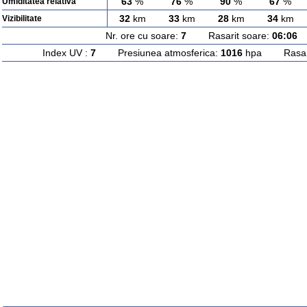
63
%
76
%
90
%
67
%
Umiditatea relativa
32
km
33
km
28
km
34
km
Vizibilitate
Nr. ore cu soare:
7
Rasarit soare:
06:06
A
Index UV :
7
Presiunea atmosferica:
1016
hpa Rasarit