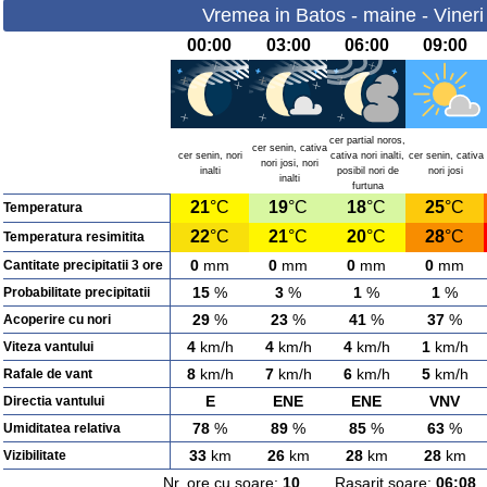
Vremea in Batos - maine - Vineri
00:00
03:00
06:00
09:00
cer partial noros,
cer senin, cativa
cer senin, nori
cativa nori inalti,
cer senin, cativa
nori josi, nori
inalti
posibil nori de
nori josi
inalti
furtuna
21
°C
19
°C
18
°C
25
°C
Temperatura
22
°C
21
°C
20
°C
28
°C
Temperatura resimitita
0
mm
0
mm
0
mm
0
mm
Cantitate precipitatii 3 ore
15
%
3
%
1
%
1
%
Probabilitate precipitatii
29
%
23
%
41
%
37
%
Acoperire cu nori
4
km/h
4
km/h
4
km/h
1
km/h
Viteza vantului
8
km/h
7
km/h
6
km/h
5
km/h
Rafale de vant
E
ENE
ENE
VNV
Directia vantului
78
%
89
%
85
%
63
%
Umiditatea relativa
33
km
26
km
28
km
28
km
Vizibilitate
Nr. ore cu soare:
10
Rasarit soare:
06:08
A