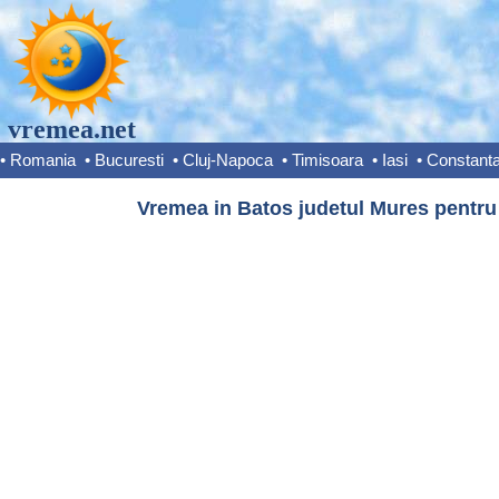
vremea.net
•
Romania
•
Bucuresti
•
Cluj-Napoca
•
Timisoara
•
Iasi
•
Constant
Vremea in Batos judetul Mures pentru 