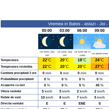
Vremea in Batos - astazi - Joi 
00:00
03:00
06:00
09:00
cer senin, fara
cer senin, fara
cer senin dar cu
cer partial noros
nori
nori
ceata
22
°C
20
°C
18
°C
24
°C
Temperatura
22
°C
20
°C
20
°C
27
°C
Temperatura resimitita
0
mm
0
mm
0
mm
0
mm
Cantitate precipitatii 3 ore
0
%
0
%
0
%
0
%
Probabilitate precipitatii
0
%
0
%
5
%
45
%
Acoperire cu nori
5
km/h
5
km/h
2
km/h
2
km/h
Viteza vantului
10
km/h
8
km/h
7
km/h
5
km/h
Rafale de vant
E
E
ENE
S
Directia vantului