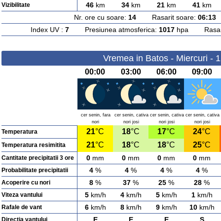
46
km
34
km
21
km
41
km
Vizibilitate
Nr. ore cu soare:
14
Rasarit soare:
06:13
A
Index UV :
7
Presiunea atmosferica:
1017
hpa Rasarit
Vremea in Batos - Miercuri - 
00:00
03:00
06:00
09:00
cer senin, fara
cer senin, cativa
cer senin, cativa
cer senin, cativa
nori
nori josi
nori josi
nori josi
21
°C
18
°C
17
°C
24
°C
Temperatura
21
°C
18
°C
18
°C
25
°C
Temperatura resimitita
0
mm
0
mm
0
mm
0
mm
Cantitate precipitatii 3 ore
4
%
4
%
4
%
4
%
Probabilitate precipitatii
8
%
37
%
25
%
28
%
Acoperire cu nori
5
km/h
4
km/h
5
km/h
1
km/h
Viteza vantului
6
km/h
8
km/h
9
km/h
10
km/h
Rafale de vant
E
E
E
S
Directia vantului