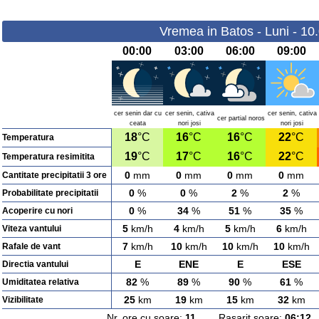
Vremea in Batos - Luni - 10
00:00
03:00
06:00
09:00
cer senin dar cu
cer senin, cativa
cer senin, cativa
cer partial noros
ceata
nori josi
nori josi
18
°C
16
°C
16
°C
22
°C
Temperatura
19
°C
17
°C
16
°C
22
°C
Temperatura resimitita
0
mm
0
mm
0
mm
0
mm
Cantitate precipitatii 3 ore
0
%
0
%
2
%
2
%
Probabilitate precipitatii
0
%
34
%
51
%
35
%
Acoperire cu nori
5
km/h
4
km/h
5
km/h
6
km/h
Viteza vantului
7
km/h
10
km/h
10
km/h
10
km/h
Rafale de vant
E
ENE
E
ESE
Directia vantului
82
%
89
%
90
%
61
%
Umiditatea relativa
25
km
19
km
15
km
32
km
Vizibilitate
Nr. ore cu soare:
11
Rasarit soare:
06:12
A