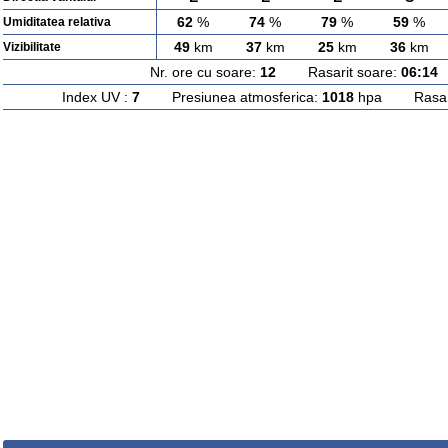
62
%
74
%
79
%
59
%
Umiditatea relativa
49
km
37
km
25
km
36
km
Vizibilitate
Nr. ore cu soare:
12
Rasarit soare:
06:14
A
Index UV :
7
Presiunea atmosferica:
1018
hpa Rasarit