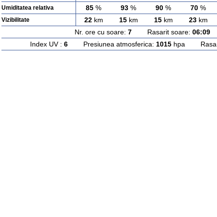
85
%
93
%
90
%
70
%
Umiditatea relativa
22
km
15
km
15
km
23
km
Vizibilitate
Nr. ore cu soare:
7
Rasarit soare:
06:09
A
Index UV :
6
Presiunea atmosferica:
1015
hpa Rasarit