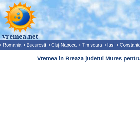
vremea.net
•
Romania
•
Bucuresti
•
Cluj-Napoca
•
Timisoara
•
Iasi
•
Constant
Vremea in Breaza judetul Mures pentru