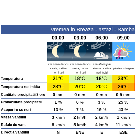
Vremea in Breaza - astazi - Samba
00:00
03:00
06:00
09:00
cer senin dar cu
cer senin dar cu
ceata/nori josi
ceata, cativa
ceata, cativa
stratus, cativa
ploaie cu fulgere
nori inalti
nori inalti
nori inalti
21
°C
18
°C
18
°C
23
°C
Temperatura
23
°C
20
°C
20
°C
26
°C
Temperatura resimitita
0
mm
0
mm
0
mm
0.5
mm
Cantitate precipitatii 3 ore
1
%
0
%
3
%
25
%
Probabilitate precipitatii
13
%
7
%
19
%
43
%
Acoperire cu nori
3
km/h
2
km/h
2
km/h
1
km/h
Viteza vantului
8
km/h
5
km/h
4
km/h
11
km/h
Rafale de vant
N
ENE
E
ESE
Directia vantului