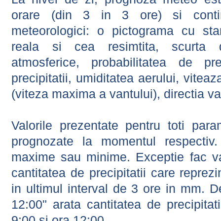
orare (din 3 in 3 ore) si contin
meteorologici: o pictograma cu sta
reala si cea resimtita, scurta d
atmosferice, probabilitatea de prec
precipitatii, umiditatea aerului, viteaz
(viteza maxima a vantului), directia va
Valorile prezentate pentru toti param
prognozate la momentul respectiv.
maxime sau minime. Exceptie fac val
cantitatea de precipitatii care reprez
in ultimul interval de 3 ore in mm.
12:00" arata cantitatea de precipitat
9:00 si ora 12:00.