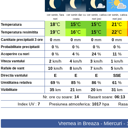
cer senin, fara
cer senin dar cu
cer senin, cativa
cer senin, cativa
nori
ceata
nori josi
nori josi
18
°C
15
°C
15
°C
21
°C
Temperatura
19
°C
16
°C
15
°C
22
°C
Temperatura resimitita
0
mm
0
mm
0
mm
0
mm
Cantitate precipitatii 3 ore
0
%
0
%
0
%
0
%
Probabilitate precipitatii
0
%
4
%
24
%
11
%
Acoperire cu nori
2
km/h
4
km/h
3
km/h
1
km/h
Viteza vantului
10
km/h
8
km/h
7
km/h
5
km/h
Rafale de vant
E
E
E
SSE
Directia vantului
69
%
85
%
86
%
61
%
Umiditatea relativa
35
km
21
km
20
km
31
km
Vizibilitate
Nr. ore cu soare:
14
Rasarit soare:
06:13
A
Index UV :
7
Presiunea atmosferica:
1017
hpa Rasarit
Vremea in Breaza - Miercuri -