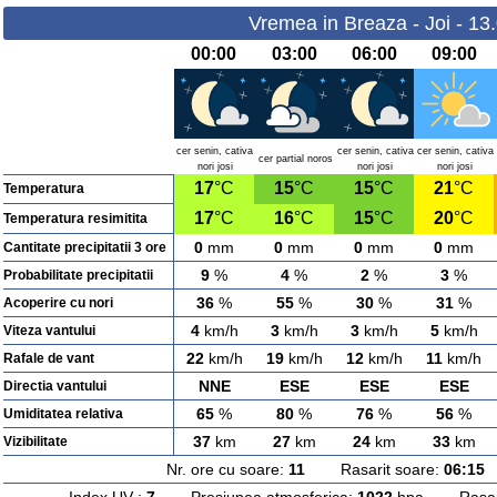
Vremea in Breaza - Joi - 13
00:00
03:00
06:00
09:00
cer senin, cativa
cer senin, cativa
cer senin, cativa
cer partial noros
nori josi
nori josi
nori josi
17
°C
15
°C
15
°C
21
°C
Temperatura
17
°C
16
°C
15
°C
20
°C
Temperatura resimitita
0
mm
0
mm
0
mm
0
mm
Cantitate precipitatii 3 ore
9
%
4
%
2
%
3
%
Probabilitate precipitatii
36
%
55
%
30
%
31
%
Acoperire cu nori
4
km/h
3
km/h
3
km/h
5
km/h
Viteza vantului
22
km/h
19
km/h
12
km/h
11
km/h
Rafale de vant
NNE
ESE
ESE
ESE
Directia vantului
65
%
80
%
76
%
56
%
Umiditatea relativa
37
km
27
km
24
km
33
km
Vizibilitate
Nr. ore cu soare:
11
Rasarit soare:
06:15
A