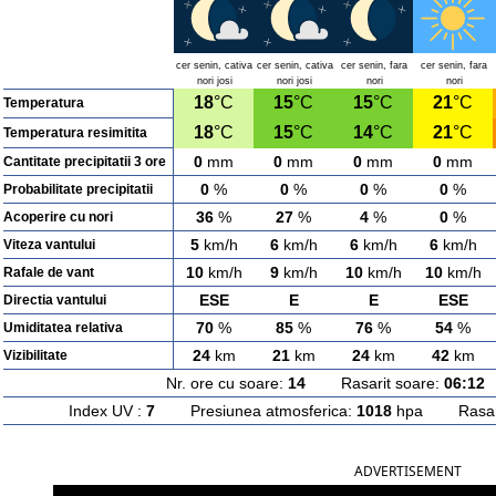
cer senin, cativa
cer senin, cativa
cer senin, fara
cer senin, fara
nori josi
nori josi
nori
nori
18
°C
15
°C
15
°C
21
°C
Temperatura
18
°C
15
°C
14
°C
21
°C
Temperatura resimitita
0
mm
0
mm
0
mm
0
mm
Cantitate precipitatii 3 ore
0
%
0
%
0
%
0
%
Probabilitate precipitatii
36
%
27
%
4
%
0
%
Acoperire cu nori
5
km/h
6
km/h
6
km/h
6
km/h
Viteza vantului
10
km/h
9
km/h
10
km/h
10
km/h
Rafale de vant
ESE
E
E
ESE
Directia vantului
70
%
85
%
76
%
54
%
Umiditatea relativa
24
km
21
km
24
km
42
km
Vizibilitate
Nr. ore cu soare:
14
Rasarit soare:
06:12
A
Index UV :
7
Presiunea atmosferica:
1018
hpa Rasarit
ADVERTISEMENT