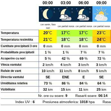
00:00
03:00
06:00
09:00
cer senin, fara
cer partial noros
cer partial noros
cer partial noros
nori
20
°C
17
°C
17
°C
23
°C
Temperatura
21
°C
18
°C
18
°C
24
°C
Temperatura resimitita
0
mm
0
mm
0
mm
0
mm
Cantitate precipitatii 3 ore
1
%
1
%
7
%
7
%
Probabilitate precipitatii
5
%
42
%
69
%
72
%
Acoperire cu nori
2
km/h
4
km/h
3
km/h
3
km/h
Viteza vantului
10
km/h
11
km/h
8
km/h
5
km/h
Rafale de vant
SE
ENE
E
SE
Directia vantului
73
%
86
%
84
%
64
%
Umiditatea relativa
32
km
15
km
11
km
25
km
Vizibilitate
Nr. ore cu soare:
9
Rasarit soare:
06:14
A
Index UV :
6
Presiunea atmosferica:
1018
hpa Rasarit