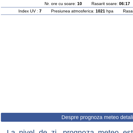
Nr. ore cu soare:
10
Rasarit soare:
06:17
A
Index UV :
7
Presiunea atmosferica:
1021
hpa Rasarit
Despre prognoza meteo detali
La nivel de zi, prognoza meteo este