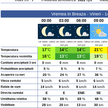
Index UV :
7
Presiunea atmosferica:
1022
hpa Rasarit
Vremea in Breaza - Vineri - 
00:00
03:00
06:00
09:00
cer senin, cativa
cer senin, cativa
cer senin, cativa
cer senin, cativa
nori josi
nori josi
nori josi
nori josi
17
°C
14
°C
14
°C
21
°C
Temperatura
16
°C
13
°C
13
°C
19
°C
Temperatura resimitita
0
mm
0
mm
0
mm
0
mm
Cantitate precipitatii 3 ore
5
%
5
%
8
%
7
%
Probabilitate precipitatii
20
%
24
%
27
%
36
%
Acoperire cu nori
5
km/h
6
km/h
5
km/h
6
km/h
Viteza vantului
14
km/h
9
km/h
8
km/h
14
km/h
Rafale de vant
E
E
ENE
SE
Directia vantului
58
%
69
%
69
%
48
%
Umiditatea relativa
28
km
20
km
13
km
30
km
Vizibilitate