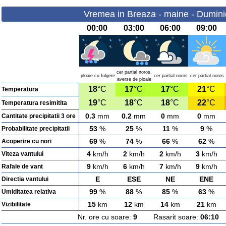
Vremea in Breaza - maine - Dumini
00:00
03:00
06:00
09:00
cer partial noros,
ploaie cu fulgere
cer partial noros
cer partial noros
averse de ploaie
18
°C
17
°C
17
°C
21
°C
Temperatura
19
°C
18
°C
18
°C
22
°C
Temperatura resimitita
0.3
mm
0.2
mm
0
mm
0
mm
Cantitate precipitatii 3 ore
53
%
25
%
11
%
9
%
Probabilitate precipitatii
69
%
74
%
66
%
62
%
Acoperire cu nori
4
km/h
2
km/h
2
km/h
3
km/h
Viteza vantului
9
km/h
6
km/h
7
km/h
9
km/h
Rafale de vant
E
ESE
NE
ENE
Directia vantului
99
%
88
%
85
%
63
%
Umiditatea relativa
15
km
12
km
14
km
21
km
Vizibilitate
Nr. ore cu soare:
9
Rasarit soare:
06:10
A