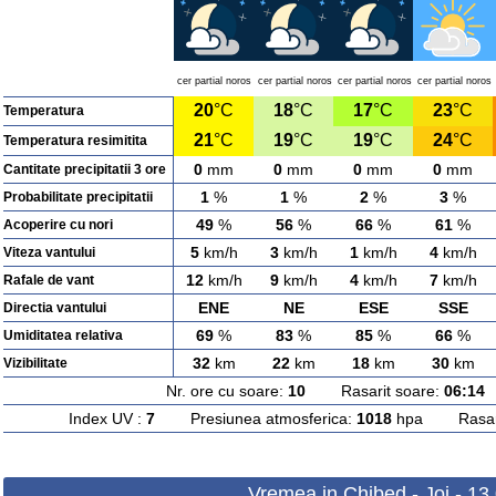
cer partial noros
cer partial noros
cer partial noros
cer partial noros
20
°C
18
°C
17
°C
23
°C
Temperatura
21
°C
19
°C
19
°C
24
°C
Temperatura resimitita
0
mm
0
mm
0
mm
0
mm
Cantitate precipitatii 3 ore
1
%
1
%
2
%
3
%
Probabilitate precipitatii
49
%
56
%
66
%
61
%
Acoperire cu nori
5
km/h
3
km/h
1
km/h
4
km/h
Viteza vantului
12
km/h
9
km/h
4
km/h
7
km/h
Rafale de vant
ENE
NE
ESE
SSE
Directia vantului
69
%
83
%
85
%
66
%
Umiditatea relativa
32
km
22
km
18
km
30
km
Vizibilitate
Nr. ore cu soare:
10
Rasarit soare:
06:14
A
Index UV :
7
Presiunea atmosferica:
1018
hpa Rasarit
Vremea in Chibed - Joi - 13