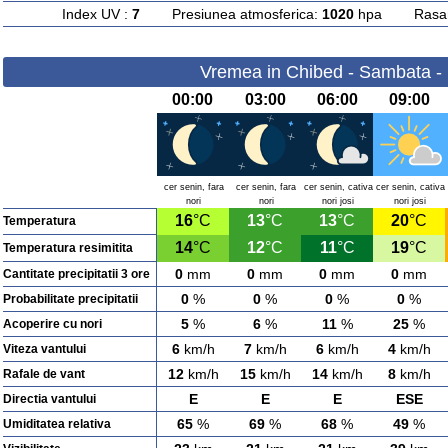
Index UV :
7
Presiunea atmosferica:
1020
hpa Rasarit
Vremea in Chibed - Sambata -
00:00
03:00
06:00
09:00
cer senin, fara
cer senin, fara
cer senin, cativa
cer senin, cativa
nori
nori
nori josi
nori josi
16
°C
13
°C
13
°C
20
°C
Temperatura
14
°C
12
°C
11
°C
19
°C
Temperatura resimitita
0
mm
0
mm
0
mm
0
mm
Cantitate precipitatii 3 ore
0
%
0
%
0
%
0
%
Probabilitate precipitatii
5
%
6
%
11
%
25
%
Acoperire cu nori
6
km/h
7
km/h
6
km/h
4
km/h
Viteza vantului
12
km/h
15
km/h
14
km/h
8
km/h
Rafale de vant
E
E
E
ESE
Directia vantului
65
%
69
%
68
%
49
%
Umiditatea relativa