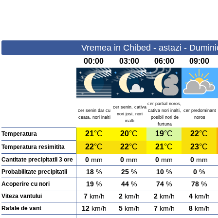
Vremea in Chibed - astazi - Dumini
00:00
03:00
06:00
09:00
cer partial noros,
cer senin, cativa
cer senin dar cu
cativa nori inalti,
cer predominant
nori josi, nori
ceata, nori inalti
posibil nori de
noros
inalti
furtuna
21
°C
20
°C
19
°C
22
°C
Temperatura
22
°C
22
°C
21
°C
23
°C
Temperatura resimitita
0
mm
0
mm
0
mm
0
mm
Cantitate precipitatii 3 ore
18
%
25
%
10
%
0
%
Probabilitate precipitatii
19
%
44
%
74
%
78
%
Acoperire cu nori
7
km/h
2
km/h
2
km/h
4
km/h
Viteza vantului
12
km/h
5
km/h
7
km/h
8
km/h
Rafale de vant