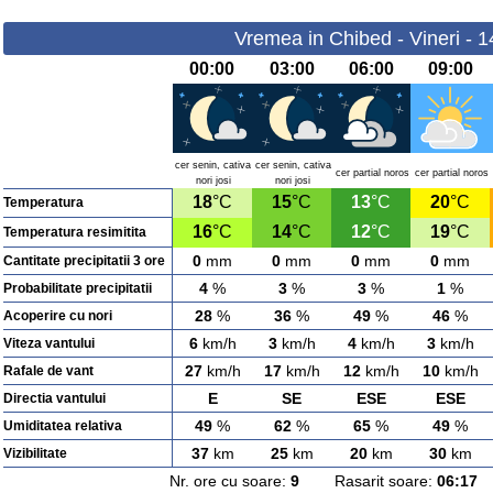
Vremea in Chibed - Vineri - 
00:00
03:00
06:00
09:00
cer senin, cativa
cer senin, cativa
cer partial noros
cer partial noros
nori josi
nori josi
18
°C
15
°C
13
°C
20
°C
Temperatura
16
°C
14
°C
12
°C
19
°C
Temperatura resimitita
0
mm
0
mm
0
mm
0
mm
Cantitate precipitatii 3 ore
4
%
3
%
3
%
1
%
Probabilitate precipitatii
28
%
36
%
49
%
46
%
Acoperire cu nori
6
km/h
3
km/h
4
km/h
3
km/h
Viteza vantului
27
km/h
17
km/h
12
km/h
10
km/h
Rafale de vant
E
SE
ESE
ESE
Directia vantului
49
%
62
%
65
%
49
%
Umiditatea relativa
37
km
25
km
20
km
30
km
Vizibilitate
Nr. ore cu soare:
9
Rasarit soare:
06:17
A