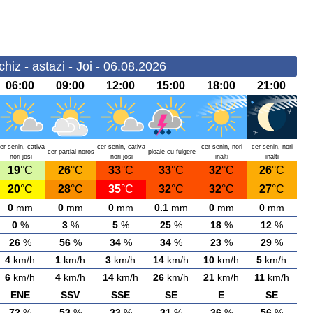
iz - astazi - Joi - 06.08.2026
06:00
09:00
12:00
15:00
18:00
21:00
er senin, cativa
cer senin, cativa
cer senin, nori
cer senin, nori
cer partial noros
ploaie cu fulgere
nori josi
nori josi
inalti
inalti
19
°C
26
°C
33
°C
33
°C
32
°C
26
°C
20
°C
28
°C
35
°C
32
°C
32
°C
27
°C
0
mm
0
mm
0
mm
0.1
mm
0
mm
0
mm
0
%
3
%
5
%
25
%
18
%
12
%
26
%
56
%
34
%
34
%
23
%
29
%
4
km/h
1
km/h
3
km/h
14
km/h
10
km/h
5
km/h
6
km/h
4
km/h
14
km/h
26
km/h
21
km/h
11
km/h
ENE
SSV
SSE
SE
E
SE
72
%
53
%
33
%
31
%
36
%
56
%