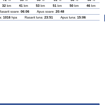
32
km
41
km
53
km
51
km
50
km
46
km
rit soare:
06:06
Apus soare:
20:48
a:
1016
hpa Rasarit luna:
23:51
Apus luna:
15:06