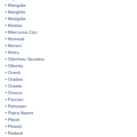
•
Mangalia
•
Marghita
•
Medgidia
•
Medias
•
Miercurea Ciuc
•
Moinesti
•
Moreni
•
Motru
•
Odorheiu Secuiesc
•
Oltenita
•
Onesti
•
Oradea
•
Orastie
•
Orsova
•
Pascani
•
Petrosani
•
Piatra Neamt
•
Pitesti
•
Ploiesti
•
Radauti