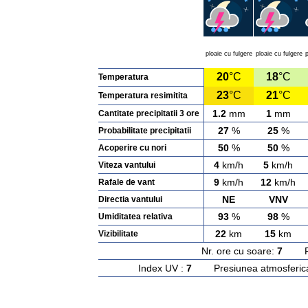
ploaie cu fulgere
ploaie cu fulgere
p
20
°C
18
°C
Temperatura
23
°C
21
°C
Temperatura resimitita
1.2
mm
1
mm
Cantitate precipitatii 3 ore
27
%
25
%
Probabilitate precipitatii
50
%
50
%
Acoperire cu nori
4
km/h
5
km/h
Viteza vantului
9
km/h
12
km/h
Rafale de vant
NE
VNV
Directia vantului
93
%
98
%
Umiditatea relativa
22
km
15
km
Vizibilitate
Nr. ore cu soare:
7
Rasa
Index UV :
7
Presiunea atmosferic