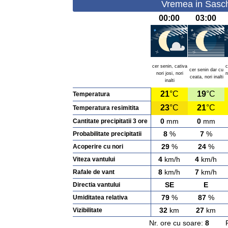
Vremea in Saschi
00:00
03:00
cer senin, cativa
c
cer senin dar cu
nori josi, nori
n
ceata, nori inalti
inalti
21
°C
19
°C
Temperatura
23
°C
21
°C
Temperatura resimitita
0
mm
0
mm
Cantitate precipitatii 3 ore
8
%
7
%
Probabilitate precipitatii
29
%
24
%
Acoperire cu nori
4
km/h
4
km/h
Viteza vantului
8
km/h
7
km/h
Rafale de vant
SE
E
Directia vantului
79
%
87
%
Umiditatea relativa
32
km
27
km
Vizibilitate
Nr. ore cu soare:
8
Rasa