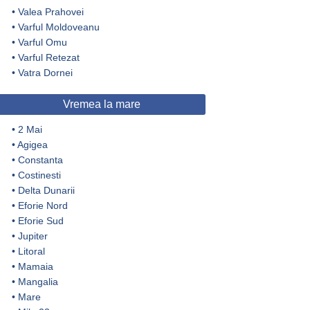
•
Valea Prahovei
•
Varful Moldoveanu
•
Varful Omu
•
Varful Retezat
•
Vatra Dornei
Vremea la mare
•
2 Mai
•
Agigea
•
Constanta
•
Costinesti
•
Delta Dunarii
•
Eforie Nord
•
Eforie Sud
•
Jupiter
•
Litoral
•
Mamaia
•
Mangalia
•
Mare