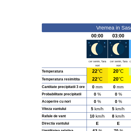
Vremea in Sasch
00:00
03:00
cer senin, fara
cer senin, fara
c
nori
nori
22
°C
20
°C
Temperatura
22
°C
20
°C
Temperatura resimitita
0
mm
0
mm
Cantitate precipitatii 3 ore
0
%
0
%
Probabilitate precipitatii
0
%
0
%
Acoperire cu nori
5
km/h
5
km/h
Viteza vantului
10
km/h
8
km/h
Rafale de vant
E
E
Directia vantului
63
%
70
%
Umiditatea relativa