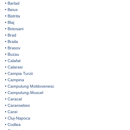
•
Barlad
•
Beius
•
Bistrita
•
Blaj
•
Botosani
•
Brad
•
Braila
•
Brasov
•
Buzau
•
Calafat
•
Calarasi
•
Campia Turzii
•
Campina
•
Campulung Moldovenesc
•
Campulung-Muscel
•
Caracal
•
Caransebes
•
Carei
•
Cluj-Napoca
•
Codlea