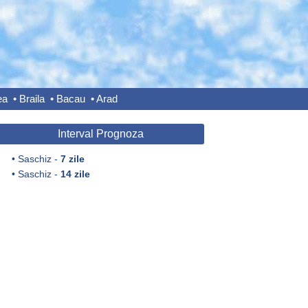
ea
•
Braila
•
Bacau
•
Arad
Interval Prognoza
•
Saschiz -
7 zile
•
Saschiz -
14 zile