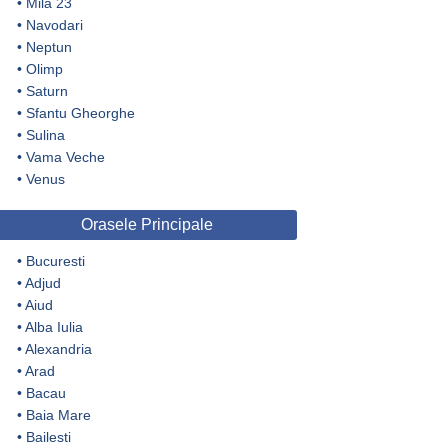
•
Mila 23
•
Navodari
•
Neptun
•
Olimp
•
Saturn
•
Sfantu Gheorghe
•
Sulina
•
Vama Veche
•
Venus
Orasele Principale
•
Bucuresti
•
Adjud
•
Aiud
•
Alba Iulia
•
Alexandria
•
Arad
•
Bacau
•
Baia Mare
•
Bailesti