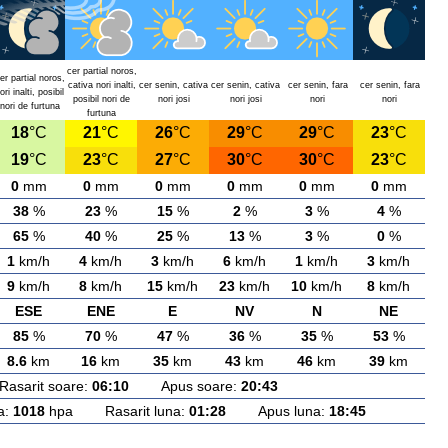
cer partial noros,
er partial noros,
cativa nori inalti,
cer senin, cativa
cer senin, cativa
cer senin, fara
cer senin, fara
ori inalti, posibil
posibil nori de
nori josi
nori josi
nori
nori
nori de furtuna
furtuna
18
°C
21
°C
26
°C
29
°C
29
°C
23
°C
19
°C
23
°C
27
°C
30
°C
30
°C
23
°C
0
mm
0
mm
0
mm
0
mm
0
mm
0
mm
38
%
23
%
15
%
2
%
3
%
4
%
65
%
40
%
25
%
13
%
3
%
0
%
1
km/h
4
km/h
3
km/h
6
km/h
1
km/h
3
km/h
9
km/h
8
km/h
15
km/h
23
km/h
10
km/h
8
km/h
ESE
ENE
E
NV
N
NE
85
%
70
%
47
%
36
%
35
%
53
%
8.6
km
16
km
35
km
43
km
46
km
39
km
arit soare:
06:10
Apus soare:
20:43
a:
1018
hpa Rasarit luna:
01:28
Apus luna:
18:45