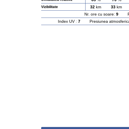
32
km
33
km
Vizibilitate
Nr. ore cu soare:
9
Rasa
Index UV :
7
Presiunea atmosferic