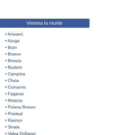
Vremea la munte
•
Arieseni
•
Azuga
•
Bran
•
Brasov
•
Breaza
•
Busteni
•
Campina
•
Cheia
•
Comarnic
•
Fagaras
•
Moieciu
•
Poiana Brasov
•
Predeal
•
Rasnov
•
Sinaia
•
Valea Doftanei