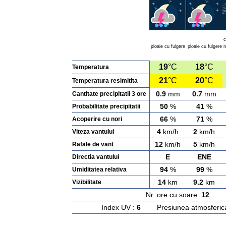
c
ploaie cu fulgere
ploaie cu fulgere
n
19
°C
18
°C
Temperatura
21
°C
20
°C
Temperatura resimitita
0.9
mm
0.7
mm
Cantitate precipitatii 3 ore
50
%
41
%
Probabilitate precipitatii
66
%
71
%
Acoperire cu nori
4
km/h
2
km/h
Viteza vantului
12
km/h
5
km/h
Rafale de vant
E
ENE
Directia vantului
94
%
99
%
Umiditatea relativa
14
km
9.2
km
Vizibilitate
Nr. ore cu soare:
12
Ras
Index UV :
6
Presiunea atmosferic