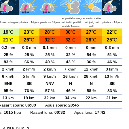
cer partial noros,
cer senin, cativa
loaie cu fulgere
ploaie cu fulgere
ploaie cu fulgere
nori inalti, posibil
nori josi, nori
ploaie cu fulgere
nori de furtuna
inalti
19
°C
23
°C
28
°C
30
°C
27
°C
22
°C
21
°C
26
°C
32
°C
32
°C
28
°C
25
°C
0.2
mm
0.3
mm
0.1
mm
0
mm
0
mm
0.3
mm
25
%
25
%
25
%
32
%
54
%
51
%
83
%
66
%
40
%
43
%
36
%
46
%
2
km/h
2
km/h
2
km/h
7
km/h
12
km/h
3
km/h
6
km/h
5
km/h
9
km/h
16
km/h
28
km/h
13
km/h
ENE
SE
NNV
N
N
SE
95
%
76
%
57
%
46
%
58
%
83
%
13
km
19
km
32
km
34
km
22
km
21
km
rit soare:
06:09
Apus soare:
20:45
a:
1015
hpa Rasarit luna:
00:32
Apus luna:
17:42
ADVERTISEMENT