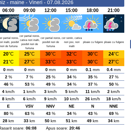
z - maine - Vineri - 07.08.2026
06:00
09:00
12:00
15:00
18:00
21:00
cer partial noros,
er partial noros,
cer partial noros,
cer senin, cativa
cativa nori inalti,
ori inalti, posibil
posibil nori de
nori josi, nori
ploaie cu fulgere
ploaie cu fulgere
posibil nori de
nori de furtuna
furtuna
inalti
furtuna
20
°C
25
°C
30
°C
32
°C
30
°C
24
°C
21
°C
27
°C
33
°C
33
°C
30
°C
27
°C
0
mm
0
mm
0
mm
0
mm
0.1
mm
0.4
mm
2
%
7
%
25
%
34
%
35
%
27
%
46
%
53
%
49
%
34
%
37
%
50
%
4
km/h
1
km/h
3
km/h
5
km/h
11
km/h
2
km/h
8
km/h
6
km/h
9
km/h
10
km/h
26
km/h
18
km/h
E
VSV
NNV
NE
N
NNE
80
%
63
%
43
%
34
%
43
%
69
%
28
km
33
km
50
km
51
km
49
km
34
km
rit soare:
06:08
Apus soare:
20:46