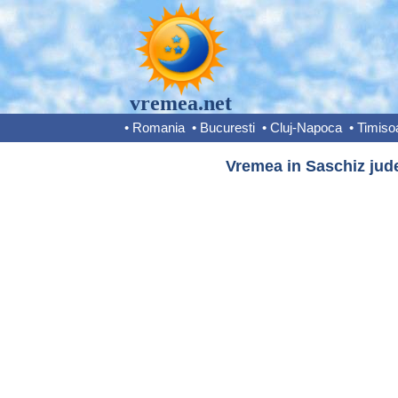
vremea.net
•
Romania
•
Bucuresti
•
Cluj-Napoca
•
Timiso
Vremea in Saschiz jude