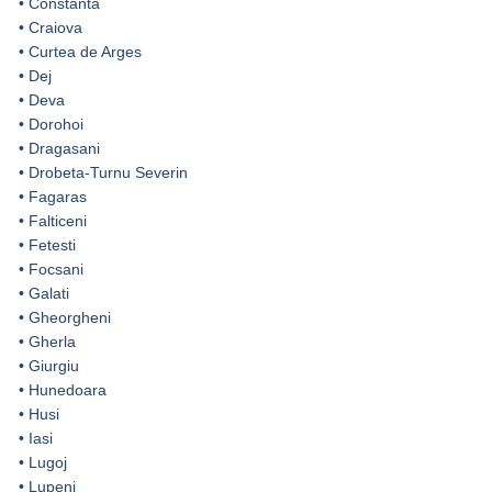
•
Constanta
•
Craiova
•
Curtea de Arges
•
Dej
•
Deva
•
Dorohoi
•
Dragasani
•
Drobeta-Turnu Severin
•
Fagaras
•
Falticeni
•
Fetesti
•
Focsani
•
Galati
•
Gheorgheni
•
Gherla
•
Giurgiu
•
Hunedoara
•
Husi
•
Iasi
•
Lugoj
•
Lupeni