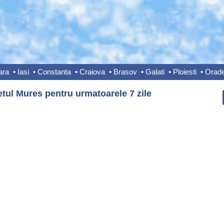
ara
•
Iasi
•
Constanta
•
Craiova
•
Brasov
•
Galati
•
Ploiesti
•
Orad
tul Mures pentru urmatoarele 7 zile