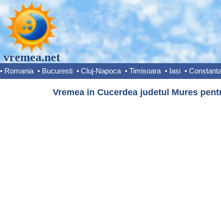
vremea.net
•
Romania
•
Bucuresti
•
Cluj-Napoca
•
Timisoara
•
Iasi
•
Constant
Vremea in Cucerdea judetul Mures pentr