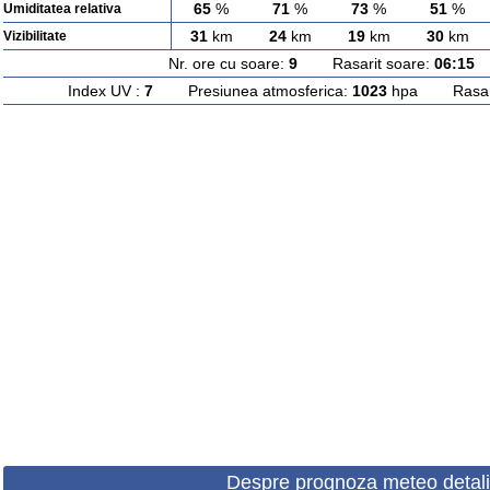
65
%
71
%
73
%
51
%
Umiditatea relativa
31
km
24
km
19
km
30
km
Vizibilitate
Nr. ore cu soare:
9
Rasarit soare:
06:15
A
Index UV :
7
Presiunea atmosferica:
1023
hpa Rasarit
Despre prognoza meteo detali