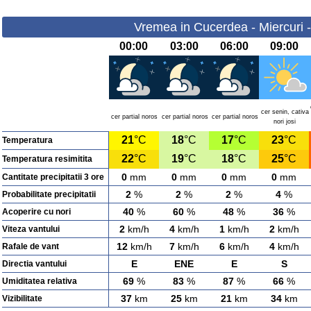
Vremea in Cucerdea - Miercuri 
00:00
03:00
06:00
09:00
cer senin, cativa
cer partial noros
cer partial noros
cer partial noros
nori josi
21
°C
18
°C
17
°C
23
°C
Temperatura
22
°C
19
°C
18
°C
25
°C
Temperatura resimitita
0
mm
0
mm
0
mm
0
mm
Cantitate precipitatii 3 ore
2
%
2
%
2
%
4
%
Probabilitate precipitatii
40
%
60
%
48
%
36
%
Acoperire cu nori
2
km/h
4
km/h
1
km/h
2
km/h
Viteza vantului
12
km/h
7
km/h
6
km/h
4
km/h
Rafale de vant
E
ENE
E
S
Directia vantului
69
%
83
%
87
%
66
%
Umiditatea relativa
37
km
25
km
21
km
34
km
Vizibilitate