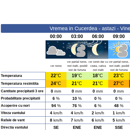
Vremea in Cucerdea - astazi - Vine
00:00
03:00
06:00
09:00
cer partial noros,
cer senin dar cu
cer partial noros,
cer noros
nori inalti, posibil
ceata, cativa
nori inalti, posibil
nori de furtuna
nori inalti
nori de furtuna
22
°C
19
°C
18
°C
23
°C
Temperatura
24
°C
21
°C
21
°C
27
°C
Temperatura resimitita
0
mm
0
mm
0
mm
0
mm
Cantitate precipitatii 3 ore
6
%
10
%
0
%
0
%
Probabilitate precipitatii
94
%
76
%
6
%
48
%
Acoperire cu nori
4
km/h
4
km/h
2
km/h
1
km/h
Viteza vantului
8
km/h
7
km/h
6
km/h
5
km/h
Rafale de vant
SE
ENE
ENE
SSE
Directia vantului