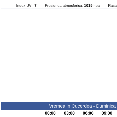
Index UV :
7
Presiunea atmosferica:
1015
hpa Rasarit
Vremea in Cucerdea - Duminica 
00:00
03:00
06:00
09:00