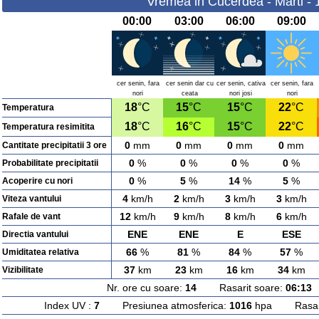
Vremea in Cucerdea - Marti - 
00:00
03:00
06:00
09:00
cer senin, fara
cer senin dar cu
cer senin, cativa
cer senin, fara
nori
ceata
nori josi
nori
18
°C
15
°C
15
°C
22
°C
Temperatura
18
°C
16
°C
15
°C
22
°C
Temperatura resimitita
0
mm
0
mm
0
mm
0
mm
Cantitate precipitatii 3 ore
0
%
0
%
0
%
0
%
Probabilitate precipitatii
0
%
5
%
14
%
5
%
Acoperire cu nori
4
km/h
2
km/h
3
km/h
3
km/h
Viteza vantului
12
km/h
9
km/h
8
km/h
6
km/h
Rafale de vant
ENE
ENE
E
ESE
Directia vantului
66
%
81
%
84
%
57
%
Umiditatea relativa
37
km
23
km
16
km
34
km
Vizibilitate
Nr. ore cu soare:
14
Rasarit soare:
06:13
A
Index UV :
7
Presiunea atmosferica:
1016
hpa Rasarit