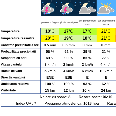
cer predominant
cer predominant
ploaie cu fulgere
ploaie cu fulgere
noros
noros
18
°C
17
°C
17
°C
21
°C
Temperatura
20
°C
19
°C
18
°C
21
°C
Temperatura resimitita
0.5
mm
0.5
mm
0
mm
0
mm
Cantitate precipitatii 3 ore
56
%
52
%
39
%
21
%
Probabilitate precipitatii
63
%
90
%
83
%
77
%
Acoperire cu nori
3
km/h
2
km/h
2
km/h
4
km/h
Viteza vantului
5
km/h
4
km/h
6
km/h
10
km/h
Rafale de vant
ENE
ESE
E
E
Directia vantului
100
%
100
%
93
%
62
%
Umiditatea relativa
15
km
12
km
10
km
24
km
Vizibilitate
Nr. ore cu soare:
8
Rasarit soare:
06:10
A
Index UV :
7
Presiunea atmosferica:
1018
hpa Rasarit