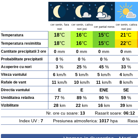
cer senin, fara
cer senin, cativa
cer senin, cativa
cer partial noros
nori
nori josi
nori josi
18
°C
16
°C
15
°C
21
°C
Temperatura
18
°C
16
°C
15
°C
22
°C
Temperatura resimitita
0
mm
0
mm
0
mm
0
mm
Cantitate precipitatii 3 ore
0
%
0
%
0
%
0
%
Probabilitate precipitatii
3
%
25
%
45
%
33
%
Acoperire cu nori
6
km/h
5
km/h
5
km/h
4
km/h
Viteza vantului
11
km/h
10
km/h
11
km/h
8
km/h
Rafale de vant
E
E
ENE
SE
Directia vantului
77
%
89
%
90
%
59
%
Umiditatea relativa
28
km
22
km
16
km
39
km
Vizibilitate
Nr. ore cu soare:
13
Rasarit soare:
06:12
A
Index UV :
7
Presiunea atmosferica:
1017
hpa Rasarit