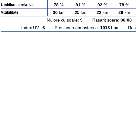
78
%
91
%
92
%
78
%
Umiditatea relativa
30
km
25
km
22
km
26
km
Vizibilitate
Nr. ore cu soare:
9
Rasarit soare:
06:08
A
Index UV :
6
Presiunea atmosferica:
1013
hpa Rasari