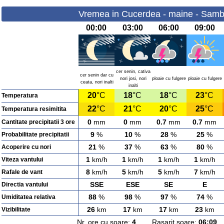
Vremea in Cucerdea - maine - Samb
00:00
03:00
06:00
09:00
cer senin, cativa
cer senin dar cu
nori josi, nori
ploaie cu fulgere
ploaie cu fulgere
ceata, nori inalti
inalti
20
°C
18
°C
18
°C
23
°C
Temperatura
22
°C
21
°C
20
°C
25
°C
Temperatura resimitita
0
mm
0
mm
0.7
mm
0.7
mm
Cantitate precipitatii 3 ore
9
%
10
%
28
%
25
%
Probabilitate precipitatii
21
%
37
%
63
%
80
%
Acoperire cu nori
1
km/h
1
km/h
1
km/h
1
km/h
Viteza vantului
8
km/h
5
km/h
5
km/h
7
km/h
Rafale de vant
SSE
ESE
SE
E
Directia vantului
88
%
98
%
97
%
74
%
Umiditatea relativa
26
km
17
km
17
km
23
km
Vizibilitate
Nr. ore cu soare:
4
Rasarit soare:
06:09
A