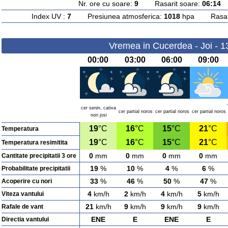
Nr. ore cu soare:
9
Rasarit soare:
06:14
A
Index UV :
7
Presiunea atmosferica:
1018
hpa Rasarit
Vremea in Cucerdea - Joi - 1
00:00
03:00
06:00
09:00
cer senin, cativa
cer partial noros
cer partial noros
cer partial noros
nori josi
19
°C
16
°C
15
°C
21
°C
Temperatura
19
°C
16
°C
15
°C
21
°C
Temperatura resimitita
0
mm
0
mm
0
mm
0
mm
Cantitate precipitatii 3 ore
19
%
10
%
4
%
6
%
Probabilitate precipitatii
33
%
46
%
50
%
47
%
Acoperire cu nori
4
km/h
2
km/h
4
km/h
5
km/h
Viteza vantului
21
km/h
9
km/h
9
km/h
9
km/h
Rafale de vant
ENE
E
ENE
E
Directia vantului