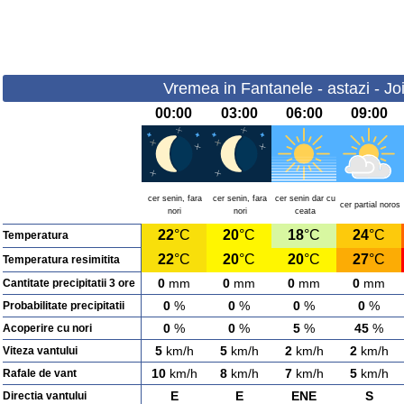
Vremea in Fantanele - astazi - Jo
00:00
03:00
06:00
09:00
cer senin, fara
cer senin, fara
cer senin dar cu
cer partial noros
nori
nori
ceata
22
°C
20
°C
18
°C
24
°C
Temperatura
22
°C
20
°C
20
°C
27
°C
Temperatura resimitita
0
mm
0
mm
0
mm
0
mm
Cantitate precipitatii 3 ore
0
%
0
%
0
%
0
%
Probabilitate precipitatii
0
%
0
%
5
%
45
%
Acoperire cu nori
5
km/h
5
km/h
2
km/h
2
km/h
Viteza vantului
10
km/h
8
km/h
7
km/h
5
km/h
Rafale de vant
E
E
ENE
S
Directia vantului