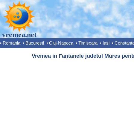
vremea.net
•
Romania
•
Bucuresti
•
Cluj-Napoca
•
Timisoara
•
Iasi
•
Constant
Vremea in Fantanele judetul Mures pentr