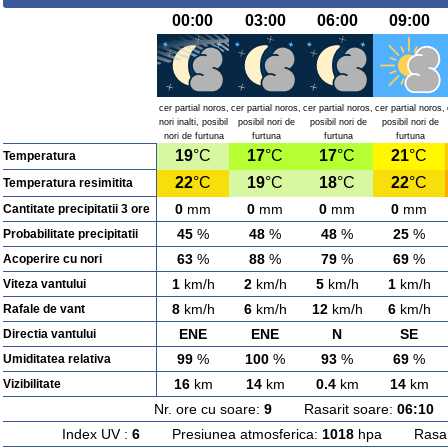
00:00
03:00
06:00
09:00
cer partial noros,
cer partial noros,
cer partial noros,
cer partial noros,
nori inalti, posibil
posibil nori de
posibil nori de
posibil nori de
nori de furtuna
furtuna
furtuna
furtuna
19
°C
17
°C
17
°C
21
°C
Temperatura
22
°C
19
°C
18
°C
22
°C
Temperatura resimitita
0
mm
0
mm
0
mm
0
mm
Cantitate precipitatii 3 ore
45
%
48
%
48
%
25
%
Probabilitate precipitatii
63
%
88
%
79
%
69
%
Acoperire cu nori
1
km/h
2
km/h
5
km/h
1
km/h
Viteza vantului
8
km/h
6
km/h
12
km/h
6
km/h
Rafale de vant
ENE
ENE
N
SE
Directia vantului
99
%
100
%
93
%
69
%
Umiditatea relativa
16
km
14
km
0.4
km
14
km
Vizibilitate
Nr. ore cu soare:
9
Rasarit soare:
06:10
A
Index UV :
6
Presiunea atmosferica:
1018
hpa Rasarit