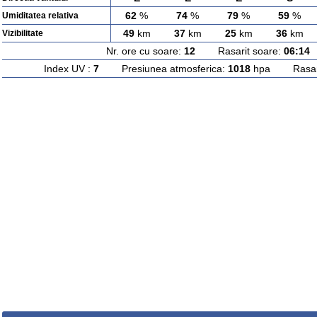
62
%
74
%
79
%
59
%
Umiditatea relativa
49
km
37
km
25
km
36
km
Vizibilitate
Nr. ore cu soare:
12
Rasarit soare:
06:14
A
Index UV :
7
Presiunea atmosferica:
1018
hpa Rasarit