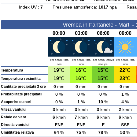
Index UV :
7
Presiunea atmosferica:
1017
hpa Rasarit
Vremea in Fantanele - Marti -
00:00
03:00
06:00
09:00
cer senin, fara
cer senin, fara
cer senin, cativa
cer senin, fara
nori
nori
nori josi
nori
19
°C
16
°C
15
°C
22
°C
Temperatura
19
°C
16
°C
15
°C
23
°C
Temperatura resimitita
0
mm
0
mm
0
mm
0
mm
Cantitate precipitatii 3 ore
0
%
0
%
0
%
1
%
Probabilitate precipitatii
0
%
1
%
10
%
4
%
Acoperire cu nori
3
km/h
3
km/h
3
km/h
2
km/h
Viteza vantului
6
km/h
7
km/h
6
km/h
6
km/h
Rafale de vant
ENE
ENE
E
SSE
Directia vantului
64
%
75
%
78
%
53
%
Umiditatea relativa