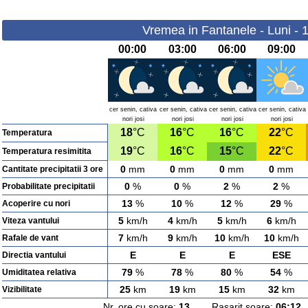
Vremea in Fantanele - Luni - 
00:00
03:00
06:00
09:00
cer senin, cativa
cer senin, cativa
cer senin, cativa
cer senin, cativa
nori josi
nori josi
nori josi
nori josi
18
°C
16
°C
16
°C
22
°C
Temperatura
19
°C
16
°C
15
°C
22
°C
Temperatura resimitita
0
mm
0
mm
0
mm
0
mm
Cantitate precipitatii 3 ore
0
%
0
%
2
%
2
%
Probabilitate precipitatii
13
%
10
%
12
%
29
%
Acoperire cu nori
5
km/h
4
km/h
5
km/h
6
km/h
Viteza vantului
7
km/h
9
km/h
10
km/h
10
km/h
Rafale de vant
E
E
E
ESE
Directia vantului
79
%
78
%
80
%
54
%
Umiditatea relativa
25
km
19
km
15
km
32
km
Vizibilitate
Nr. ore cu soare:
13
Rasarit soare:
06:12
A