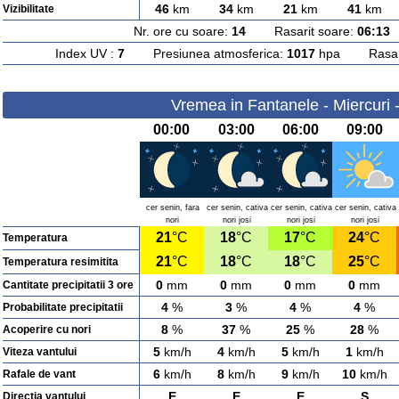
46
km
34
km
21
km
41
km
Vizibilitate
Nr. ore cu soare:
14
Rasarit soare:
06:13
A
Index UV :
7
Presiunea atmosferica:
1017
hpa Rasarit
Vremea in Fantanele - Miercuri 
00:00
03:00
06:00
09:00
cer senin, fara
cer senin, cativa
cer senin, cativa
cer senin, cativa
nori
nori josi
nori josi
nori josi
21
°C
18
°C
17
°C
24
°C
Temperatura
21
°C
18
°C
18
°C
25
°C
Temperatura resimitita
0
mm
0
mm
0
mm
0
mm
Cantitate precipitatii 3 ore
4
%
3
%
4
%
4
%
Probabilitate precipitatii
8
%
37
%
25
%
28
%
Acoperire cu nori
5
km/h
4
km/h
5
km/h
1
km/h
Viteza vantului
6
km/h
8
km/h
9
km/h
10
km/h
Rafale de vant
E
E
E
S
Directia vantului