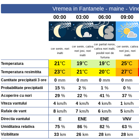
Vremea in Fantanele - maine - Vine
00:00
03:00
06:00
09:00
cer partial noros,
cer senin, cativa
cer senin, cativa
cer senin, nori
cativa nori inalti,
nori josi, nori
nori josi, nori
inalti
posibil nori de
inalti
inalti
furtuna
21
°C
19
°C
19
°C
25
°C
Temperatura
23
°C
21
°C
20
°C
27
°C
Temperatura resimitita
0
mm
0
mm
0
mm
0
mm
Cantitate precipitatii 3 ore
15
%
2
%
1
%
0
%
Probabilitate precipitatii
29
%
22
%
41
%
37
%
Acoperire cu nori
4
km/h
4
km/h
4
km/h
1
km/h
Viteza vantului
8
km/h
7
km/h
6
km/h
5
km/h
Rafale de vant
E
ENE
ENE
VNV
Directia vantului
75
%
86
%
82
%
63
%
Umiditatea relativa
33
km
26
km
28
km
28
km
Vizibilitate