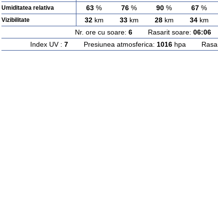
63
%
76
%
90
%
67
%
Umiditatea relativa
32
km
33
km
28
km
34
km
Vizibilitate
Nr. ore cu soare:
6
Rasarit soare:
06:06
A
Index UV :
7
Presiunea atmosferica:
1016
hpa Rasarit