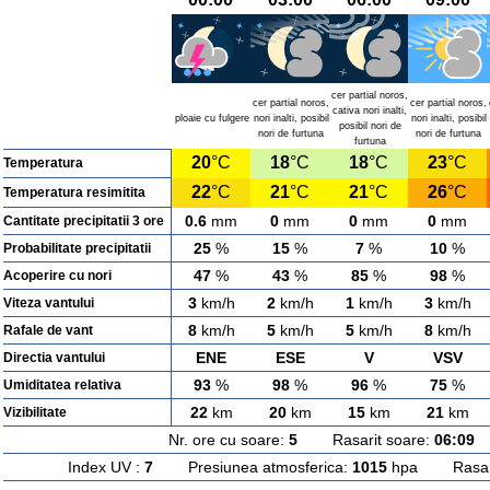
cer partial noros,
cer partial noros,
cer partial noros,
cativa nori inalti,
ploaie cu fulgere
nori inalti, posibil
nori inalti, posibil
posibil nori de
nori de furtuna
nori de furtuna
furtuna
20
°C
18
°C
18
°C
23
°C
Temperatura
22
°C
21
°C
21
°C
26
°C
Temperatura resimitita
0.6
mm
0
mm
0
mm
0
mm
Cantitate precipitatii 3 ore
25
%
15
%
7
%
10
%
Probabilitate precipitatii
47
%
43
%
85
%
98
%
Acoperire cu nori
3
km/h
2
km/h
1
km/h
3
km/h
Viteza vantului
8
km/h
5
km/h
5
km/h
8
km/h
Rafale de vant
ENE
ESE
V
VSV
Directia vantului
93
%
98
%
96
%
75
%
Umiditatea relativa
22
km
20
km
15
km
21
km
Vizibilitate
Nr. ore cu soare:
5
Rasarit soare:
06:09
A
Index UV :
7
Presiunea atmosferica:
1015
hpa Rasarit