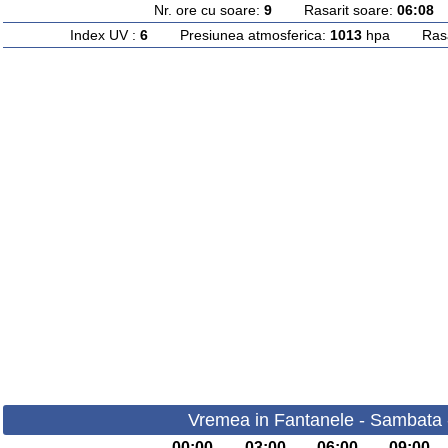
Nr. ore cu soare:
9
Rasarit soare:
06:08
A
Index UV :
6
Presiunea atmosferica:
1013
hpa Rasari
Vremea in Fantanele - Sambata 
00:00
03:00
06:00
09:00