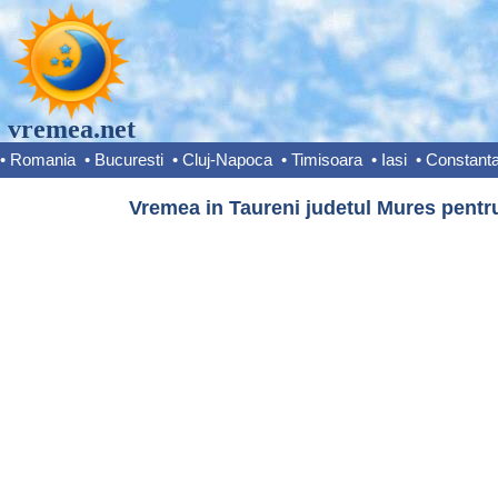
vremea.net
•
Romania
•
Bucuresti
•
Cluj-Napoca
•
Timisoara
•
Iasi
•
Constant
Vremea in Taureni judetul Mures pentru