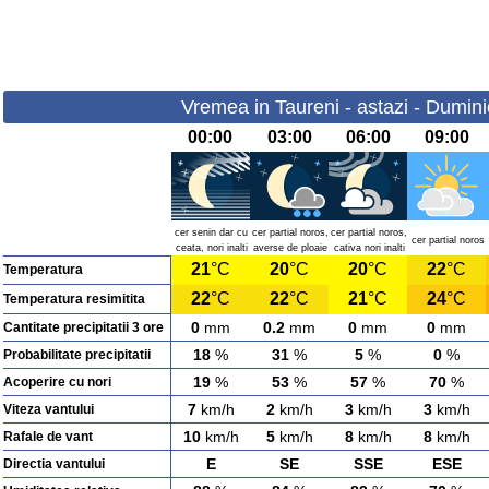
Vremea in Taureni - astazi - Dumin
00:00
03:00
06:00
09:00
cer senin dar cu
cer partial noros,
cer partial noros,
cer partial noros
ceata, nori inalti
averse de ploaie
cativa nori inalti
21
°C
20
°C
20
°C
22
°C
Temperatura
22
°C
22
°C
21
°C
24
°C
Temperatura resimitita
0
mm
0.2
mm
0
mm
0
mm
Cantitate precipitatii 3 ore
18
%
31
%
5
%
0
%
Probabilitate precipitatii
19
%
53
%
57
%
70
%
Acoperire cu nori
7
km/h
2
km/h
3
km/h
3
km/h
Viteza vantului
10
km/h
5
km/h
8
km/h
8
km/h
Rafale de vant
E
SE
SSE
ESE
Directia vantului