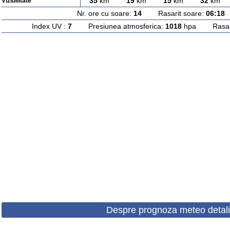
35
km
19
km
15
km
32
km
Vizibilitate
Nr. ore cu soare:
14
Rasarit soare:
06:18
A
Index UV :
7
Presiunea atmosferica:
1018
hpa Rasarit
Despre prognoza meteo detali