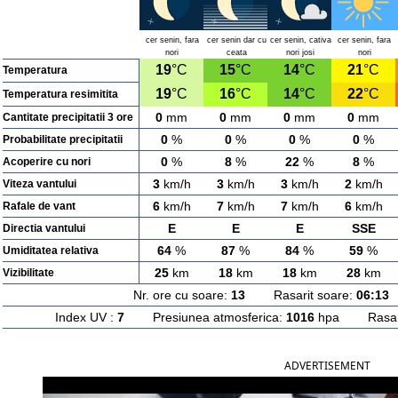
cer senin, fara
cer senin dar cu
cer senin, cativa
cer senin, fara
nori
ceata
nori josi
nori
19
°C
15
°C
14
°C
21
°C
Temperatura
19
°C
16
°C
14
°C
22
°C
Temperatura resimitita
0
mm
0
mm
0
mm
0
mm
Cantitate precipitatii 3 ore
0
%
0
%
0
%
0
%
Probabilitate precipitatii
0
%
8
%
22
%
8
%
Acoperire cu nori
3
km/h
3
km/h
3
km/h
2
km/h
Viteza vantului
6
km/h
7
km/h
7
km/h
6
km/h
Rafale de vant
E
E
E
SSE
Directia vantului
64
%
87
%
84
%
59
%
Umiditatea relativa
25
km
18
km
18
km
28
km
Vizibilitate
Nr. ore cu soare:
13
Rasarit soare:
06:13
A
Index UV :
7
Presiunea atmosferica:
1016
hpa Rasarit
ADVERTISEMENT