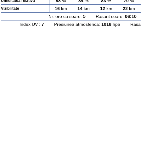
88
%
84
%
83
%
70
%
Umiditatea relativa
16
km
14
km
12
km
22
km
Vizibilitate
Nr. ore cu soare:
5
Rasarit soare:
06:10
A
Index UV :
7
Presiunea atmosferica:
1018
hpa Rasarit