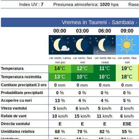
Index UV :
7
Presiunea atmosferica:
1020
hpa Rasarit
Vremea in Taureni - Sambata -
00:00
03:00
06:00
09:00
cer senin, cativa
cer senin, fara
cer senin dar cu
cer senin, fara
nori josi
nori
ceata
nori
14
°C
12
°C
11
°C
19
°C
Temperatura
13
°C
10
°C
10
°C
18
°C
Temperatura resimitita
0
mm
0
mm
0
mm
0
mm
Cantitate precipitatii 3 ore
0
%
0
%
0
%
0
%
Probabilitate precipitatii
13
%
4
%
4
%
5
%
Acoperire cu nori
5
km/h
6
km/h
5
km/h
2
km/h
Viteza vantului
10
km/h
15
km/h
11
km/h
6
km/h
Rafale de vant
E
E
E
ESE
Directia vantului
68
%
79
%
82
%
55
%
Umiditatea relativa