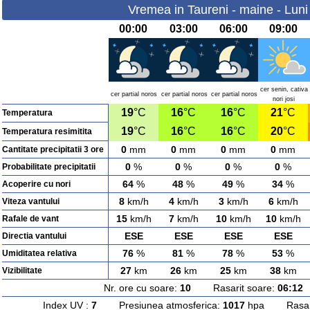
Vremea in Taureni - maine - Luni
00:00
03:00
06:00
09:00
cer senin, cativa
cer partial noros
cer partial noros
cer partial noros
nori josi
19
°C
16
°C
16
°C
21
°C
Temperatura
19
°C
16
°C
16
°C
20
°C
Temperatura resimitita
0
mm
0
mm
0
mm
0
mm
Cantitate precipitatii 3 ore
0
%
0
%
0
%
0
%
Probabilitate precipitatii
64
%
48
%
49
%
34
%
Acoperire cu nori
8
km/h
4
km/h
3
km/h
6
km/h
Viteza vantului
15
km/h
7
km/h
10
km/h
10
km/h
Rafale de vant
ESE
ESE
ESE
ESE
Directia vantului
76
%
81
%
78
%
53
%
Umiditatea relativa
27
km
26
km
25
km
38
km
Vizibilitate
Nr. ore cu soare:
10
Rasarit soare:
06:12
A
Index UV :
7
Presiunea atmosferica:
1017
hpa Rasarit