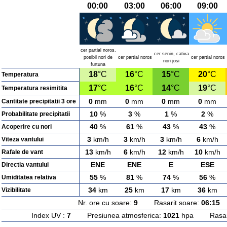
00:00
03:00
06:00
09:00
cer partial noros,
cer senin, cativa
posibil nori de
cer partial noros
cer partial noros
nori josi
furtuna
18
°C
16
°C
15
°C
20
°C
Temperatura
17
°C
16
°C
14
°C
19
°C
Temperatura resimitita
0
mm
0
mm
0
mm
0
mm
Cantitate precipitatii 3 ore
10
%
3
%
1
%
2
%
Probabilitate precipitatii
40
%
61
%
43
%
43
%
Acoperire cu nori
3
km/h
3
km/h
3
km/h
6
km/h
Viteza vantului
13
km/h
6
km/h
12
km/h
10
km/h
Rafale de vant
ENE
ENE
E
ESE
Directia vantului
55
%
81
%
74
%
56
%
Umiditatea relativa
34
km
25
km
17
km
36
km
Vizibilitate
Nr. ore cu soare:
9
Rasarit soare:
06:15
A
Index UV :
7
Presiunea atmosferica:
1021
hpa Rasarit