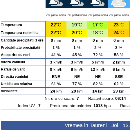
cer partial noros
cer partial noros
cer partial noros
cer partial noros
22
°C
19
°C
17
°C
23
°C
Temperatura
22
°C
20
°C
18
°C
24
°C
Temperatura resimitita
0
mm
0
mm
0
mm
0
mm
Cantitate precipitatii 3 ore
1
%
1
%
2
%
3
%
Probabilitate precipitatii
41
%
45
%
72
%
58
%
Acoperire cu nori
3
km/h
3
km/h
5
km/h
2
km/h
Viteza vantului
9
km/h
8
km/h
12
km/h
6
km/h
Rafale de vant
ENE
NE
NE
SSE
Directia vantului
61
%
77
%
82
%
62
%
Umiditatea relativa
24
km
20
km
14
km
29
km
Vizibilitate
Nr. ore cu soare:
7
Rasarit soare:
06:14
A
Index UV :
7
Presiunea atmosferica:
1018
hpa Rasarit
Vremea in Taureni - Joi - 1