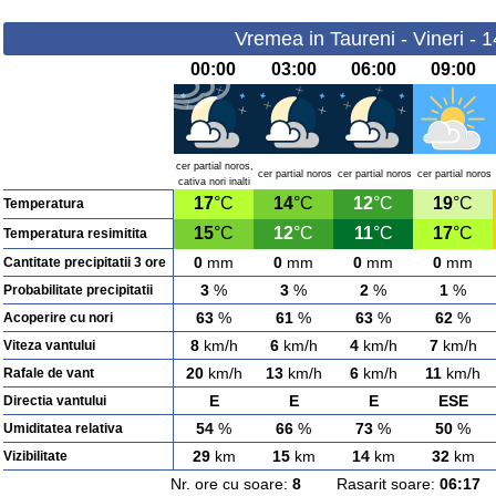
Vremea in Taureni - Vineri - 
00:00
03:00
06:00
09:00
cer partial noros,
cer partial noros
cer partial noros
cer partial noros
cativa nori inalti
17
°C
14
°C
12
°C
19
°C
Temperatura
15
°C
12
°C
11
°C
17
°C
Temperatura resimitita
0
mm
0
mm
0
mm
0
mm
Cantitate precipitatii 3 ore
3
%
3
%
2
%
1
%
Probabilitate precipitatii
63
%
61
%
63
%
62
%
Acoperire cu nori
8
km/h
6
km/h
4
km/h
7
km/h
Viteza vantului
20
km/h
13
km/h
6
km/h
11
km/h
Rafale de vant
E
E
E
ESE
Directia vantului
54
%
66
%
73
%
50
%
Umiditatea relativa
29
km
15
km
14
km
32
km
Vizibilitate
Nr. ore cu soare:
8
Rasarit soare:
06:17
A