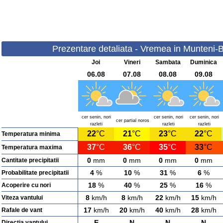
Prezentare detaliata - Vremea in Munteni-Bu
Joi
Vineri
Sambata
Duminica
06.08
07.08
08.08
09.08
cer senin, nori
cer senin, nori
cer senin, nori
cer partial noros
razleti
razleti
razleti
22
°C
21
°C
23
°C
22
°C
Temperatura minima
37
°C
36
°C
35
°C
33
°C
Temperatura maxima
0
mm
0
mm
0
mm
0
mm
Cantitate precipitatii
4
%
10
%
31
%
6
%
Probabilitate precipitatii
18
%
40
%
25
%
16
%
Acoperire cu nori
8
km/h
8
km/h
22
km/h
15
km/h
Viteza vantului
17
km/h
20
km/h
40
km/h
28
km/h
Rafale de vant
E
N
N
N
Directia vantului