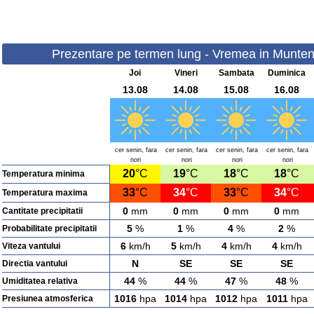
Prezentare pe termen lung - Vremea in Munteni
Joi
Vineri
Sambata
Duminica
13.08
14.08
15.08
16.08
cer senin, fara
cer senin, fara
cer senin, fara
cer senin, fara
nori
nori
nori
nori
20
°C
19
°C
18
°C
18
°C
Temperatura minima
33
°C
34
°C
33
°C
34
°C
Temperatura maxima
0
mm
0
mm
0
mm
0
mm
Cantitate precipitatii
5
%
1
%
4
%
2
%
Probabilitate precipitatii
6
km/h
5
km/h
4
km/h
4
km/h
Viteza vantului
N
SE
SE
SE
Directia vantului
44
%
44
%
47
%
48
%
Umiditatea relativa
1016
hpa
1014
hpa
1012
hpa
1011
hpa
Presiunea atmosferica