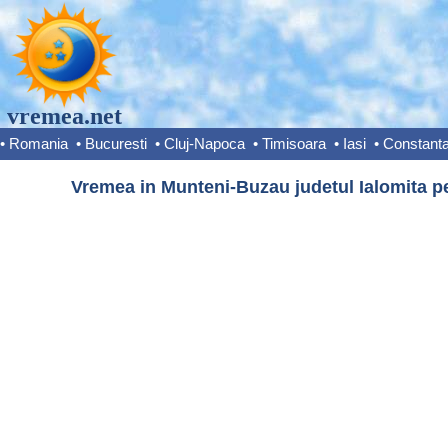
vremea.net
•
Romania
•
Bucuresti
•
Cluj-Napoca
•
Timisoara
•
Iasi
•
Constant
Vremea in Munteni-Buzau judetul Ialomita pe