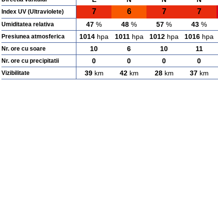
7
6
7
7
Index UV (Ultraviolete)
47
%
48
%
57
%
43
%
Umiditatea relativa
1014
hpa
1011
hpa
1012
hpa
1016
hpa
Presiunea atmosferica
10
6
10
11
Nr. ore cu soare
0
0
0
0
Nr. ore cu precipitatii
39
km
42
km
28
km
37
km
Vizibilitate