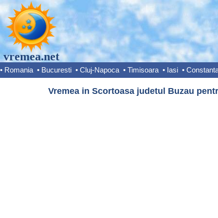
vremea.net
•
Romania
•
Bucuresti
•
Cluj-Napoca
•
Timisoara
•
Iasi
•
Constant
Vremea in Scortoasa judetul Buzau pentr