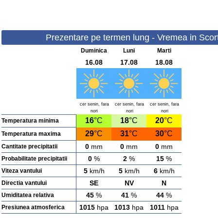
Prezentare pe termen lung - Vremea in Scort
Duminica
Luni
Marti
16.08
17.08
18.08
cer senin, fara
cer senin, fara
cer senin, fara
nori
nori
nori
16
°C
18
°C
20
°C
Temperatura minima
29
°C
31
°C
30
°C
Temperatura maxima
0
mm
0
mm
0
mm
Cantitate precipitatii
0
%
2
%
15
%
Probabilitate precipitatii
5
km/h
5
km/h
6
km/h
Viteza vantului
SE
NV
N
Directia vantului
45
%
41
%
44
%
Umiditatea relativa
1015
hpa
1013
hpa
1011
hpa
Presiunea atmosferica