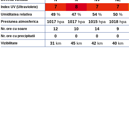
7
8
7
7
Index UV (Ultraviolete)
49
%
47
%
54
%
50
%
Umiditatea relativa
1017
hpa
1017
hpa
1015
hpa
1018
hpa
Presiunea atmosferica
12
10
14
9
Nr. ore cu soare
0
0
0
0
Nr. ore cu precipitatii
31
km
45
km
42
km
40
km
Vizibilitate