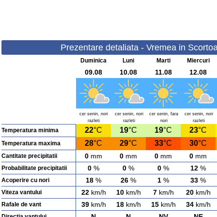
Prezentare detaliata - Vremea in Scortoas
Duminica
Luni
Marti
Miercuri
09.08
10.08
11.08
12.08
cer senin, nori
cer senin, nori
cer senin, fara
cer senin, nori
razleti
razleti
nori
razleti
22
°C
19
°C
19
°C
23
°C
Temperatura minima
28
°C
29
°C
33
°C
30
°C
Temperatura maxima
0
mm
0
mm
0
mm
0
mm
Cantitate precipitatii
0
%
0
%
0
%
12
%
Probabilitate precipitatii
18
%
26
%
1
%
33
%
Acoperire cu nori
22
km/h
10
km/h
7
km/h
20
km/h
Viteza vantului
39
km/h
18
km/h
15
km/h
34
km/h
Rafale de vant
N
N
NV
NE
Directia vantului