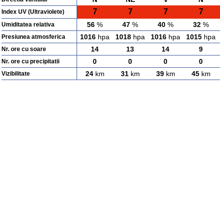
7
7
7
7
Index UV (Ultraviolete)
56
%
47
%
40
%
32
%
Umiditatea relativa
1016
hpa
1018
hpa
1016
hpa
1015
hpa
Presiunea atmosferica
14
13
14
9
Nr. ore cu soare
0
0
0
0
Nr. ore cu precipitatii
24
km
31
km
39
km
45
km
Vizibilitate