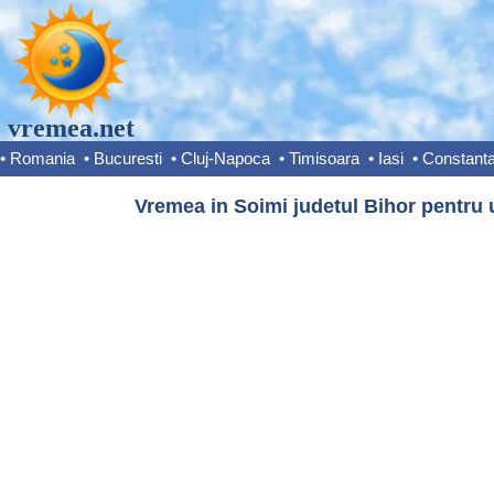
vremea.net
•
Romania
•
Bucuresti
•
Cluj-Napoca
•
Timisoara
•
Iasi
•
Constant
Vremea in Soimi judetul Bihor pentru 