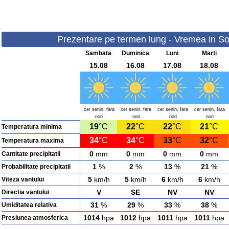
Prezentare pe termen lung - Vremea in Soi
Sambata
Duminica
Luni
Marti
15.08
16.08
17.08
18.08
cer senin, fara
cer senin, fara
cer senin, fara
cer senin, fara
nori
nori
nori
nori
19
°C
22
°C
22
°C
21
°C
Temperatura minima
34
°C
34
°C
33
°C
32
°C
Temperatura maxima
0
mm
0
mm
0
mm
0
mm
Cantitate precipitatii
1
%
2
%
13
%
21
%
Probabilitate precipitatii
5
km/h
5
km/h
6
km/h
6
km/h
Viteza vantului
V
SE
NV
NV
Directia vantului
31
%
29
%
33
%
38
%
Umiditatea relativa
1014
hpa
1012
hpa
1011
hpa
1011
hpa
Presiunea atmosferica