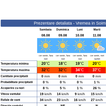
Prezentare detaliata - Vremea in Soimi 
Sambata
Duminica
Luni
Marti
08.08
09.08
10.08
11.08
cer senin, fara
cer senin, fara
cer senin, fara
cer senin, nori
nori
nori
nori
razleti
20
°C
18
°C
19
°C
20
°C
Temperatura minima
32
°C
32
°C
34
°C
37
°C
Temperatura maxima
0
mm
0
mm
0
mm
0
mm
Cantitate precipitatii
0
%
0
%
0
%
1
%
Probabilitate precipitatii
8
%
5
%
1
%
26
%
Acoperire cu nori
19
km/h
14
km/h
9
km/h
15
km/h
Viteza vantului
34
km/h
23
km/h
16
km/h
27
km/h
Rafale de vant
N
NE
V
N
Directia vantului