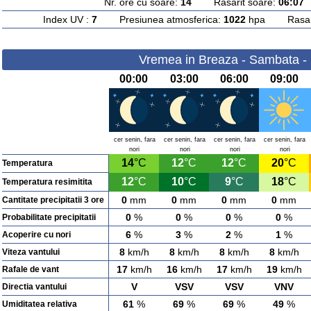
Nr. ore cu soare:
14
Rasarit soare:
06:07
A
Index UV :
7
Presiunea atmosferica:
1022
hpa Rasarit
Vremea in Breaza - Sambata -
00:00
03:00
06:00
09:00
cer senin, fara
cer senin, fara
cer senin, fara
cer senin, fara
nori
nori
nori
nori
14
°C
12
°C
12
°C
20
°C
Temperatura
12
°C
10
°C
9
°C
18
°C
Temperatura resimitita
0
mm
0
mm
0
mm
0
mm
Cantitate precipitatii 3 ore
0
%
0
%
0
%
0
%
Probabilitate precipitatii
6
%
3
%
2
%
1
%
Acoperire cu nori
8
km/h
8
km/h
8
km/h
8
km/h
Viteza vantului
17
km/h
16
km/h
17
km/h
19
km/h
Rafale de vant
V
VSV
VSV
VNV
Directia vantului
61
%
69
%
69
%
49
%
Umiditatea relativa