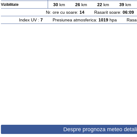
30
km
26
km
22
km
39
km
Vizibilitate
Nr. ore cu soare:
14
Rasarit soare:
06:09
A
Index UV :
7
Presiunea atmosferica:
1019
hpa Rasarit
Despre prognoza meteo detali