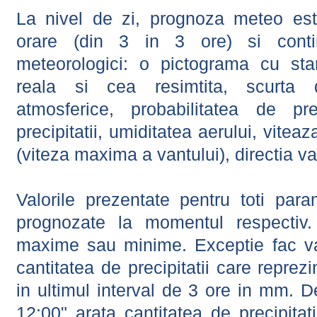
La nivel de zi, prognoza meteo este
orare (din 3 in 3 ore) si contin
meteorologici: o pictograma cu sta
reala si cea resimtita, scurta d
atmosferice, probabilitatea de prec
precipitatii, umiditatea aerului, viteaz
(viteza maxima a vantului), directia va
Valorile prezentate pentru toti param
prognozate la momentul respectiv.
maxime sau minime. Exceptie fac val
cantitatea de precipitatii care reprez
in ultimul interval de 3 ore in mm.
12:00" arata cantitatea de precipitat