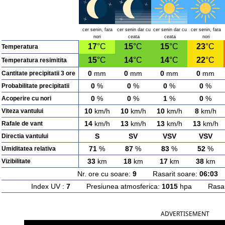
cer senin, fara
cer senin dar cu
cer senin dar cu
cer senin, fara
nori
ceata
ceata
nori
17
°C
15
°C
15
°C
23
°C
Temperatura
15
°C
14
°C
14
°C
22
°C
Temperatura resimitita
0
mm
0
mm
0
mm
0
mm
Cantitate precipitatii 3 ore
0
%
0
%
0
%
0
%
Probabilitate precipitatii
0
%
0
%
1
%
0
%
Acoperire cu nori
10
km/h
10
km/h
10
km/h
8
km/h
Viteza vantului
14
km/h
13
km/h
13
km/h
13
km/h
Rafale de vant
S
SV
VSV
VSV
Directia vantului
71
%
87
%
83
%
52
%
Umiditatea relativa
33
km
18
km
17
km
38
km
Vizibilitate
Nr. ore cu soare:
9
Rasarit soare:
06:03
A
Index UV :
7
Presiunea atmosferica:
1015
hpa Rasarit
ADVERTISEMENT