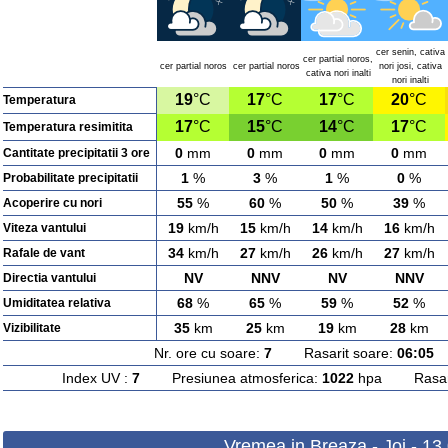
cer senin, cativa
cer partial noros,
cer partial noros
cer partial noros
nori josi, cativa
cativa nori inalti
nori inalti
19
°C
17
°C
17
°C
20
°C
Temperatura
17
°C
15
°C
14
°C
17
°C
Temperatura resimitita
0
mm
0
mm
0
mm
0
mm
Cantitate precipitatii 3 ore
1
%
3
%
1
%
0
%
Probabilitate precipitatii
55
%
60
%
50
%
39
%
Acoperire cu nori
19
km/h
15
km/h
14
km/h
16
km/h
Viteza vantului
34
km/h
27
km/h
26
km/h
27
km/h
Rafale de vant
NV
NNV
NV
NNV
Directia vantului
68
%
65
%
59
%
52
%
Umiditatea relativa
35
km
25
km
19
km
28
km
Vizibilitate
Nr. ore cu soare:
7
Rasarit soare:
06:05
A
Index UV :
7
Presiunea atmosferica:
1022
hpa Rasarit
Vremea in Breaza - Joi - 13