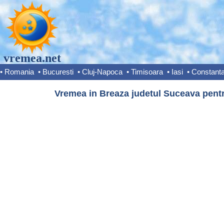
vremea.net
•
Romania
•
Bucuresti
•
Cluj-Napoca
•
Timisoara
•
Iasi
•
Constant
Vremea in Breaza judetul Suceava pentr