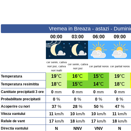
Vremea in Breaza - astazi - Dumini
00:00
03:00
06:00
09:00
cer senin, cativa
cer senin, cativa
nori josi, cativa
cer partial noros
cer partial noros
nori josi
nori inalti
19
°C
16
°C
15
°C
19
°C
Temperatura
18
°C
15
°C
14
°C
18
°C
Temperatura resimitita
0
mm
0
mm
0
mm
0
mm
Cantitate precipitatii 3 ore
0
%
0
%
0
%
0
%
Probabilitate precipitatii
37
%
28
%
50
%
47
%
Acoperire cu nori
11
km/h
10
km/h
10
km/h
11
km/h
Viteza vantului
17
km/h
18
km/h
17
km/h
18
km/h
Rafale de vant
N
NNV
VNV
N
Directia vantului