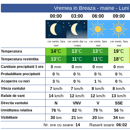
Vremea in Breaza - maine - Luni
00:00
03:00
06:00
09:00
cer senin, fara
cer senin dar cu
cer senin, fara
cer senin, fara
nori
ceata
nori
nori
14
°C
13
°C
13
°C
19
°C
Temperatura
13
°C
11
°C
11
°C
18
°C
Temperatura resimitita
0
mm
0
mm
0
mm
0
mm
Cantitate precipitatii 3 ore
0
%
0
%
0
%
0
%
Probabilitate precipitatii
3
%
0
%
1
%
0
%
Acoperire cu nori
7
km/h
7
km/h
8
km/h
8
km/h
Viteza vantului
14
km/h
12
km/h
12
km/h
13
km/h
Rafale de vant
N
VNV
V
SSE
Directia vantului
76
%
82
%
79
%
56
%
Umiditatea relativa
30
km
21
km
20
km
34
km
Vizibilitate
Nr. ore cu soare:
14
Rasarit soare:
06:02
A