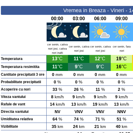
Vremea in Breaza - Vineri - 
00:00
03:00
06:00
09:00
cer senin, cativa
cer senin, cativa
cer senin, cativa
cer senin, fara
nori josi, cativa
nori josi
nori josi
nori
nori inalti
13
°C
11
°C
12
°C
19
°C
Temperatura
11
°C
9
°C
9
°C
16
°C
Temperatura resimitita
0
mm
0
mm
0
mm
0
mm
Cantitate precipitatii 3 ore
0
%
0
%
0
%
0
%
Probabilitate precipitatii
33
%
26
%
11
%
2
%
Acoperire cu nori
8
km/h
9
km/h
9
km/h
9
km/h
Viteza vantului
14
km/h
13
km/h
19
km/h
13
km/h
Rafale de vant
NV
VNV
VNV
NNV
Directia vantului
64
%
74
%
71
%
51
%
Umiditatea relativa
35
km
24
km
21
km
40
km
Vizibilitate