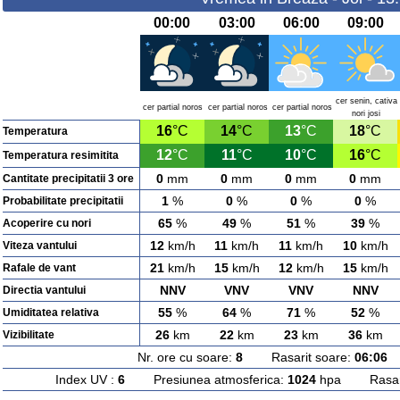
00:00
03:00
06:00
09:00
cer senin, cativa
cer partial noros
cer partial noros
cer partial noros
nori josi
16
°C
14
°C
13
°C
18
°C
Temperatura
12
°C
11
°C
10
°C
16
°C
Temperatura resimitita
0
mm
0
mm
0
mm
0
mm
Cantitate precipitatii 3 ore
1
%
0
%
0
%
0
%
Probabilitate precipitatii
65
%
49
%
51
%
39
%
Acoperire cu nori
12
km/h
11
km/h
11
km/h
10
km/h
Viteza vantului
21
km/h
15
km/h
12
km/h
15
km/h
Rafale de vant
NNV
VNV
VNV
NNV
Directia vantului
55
%
64
%
71
%
52
%
Umiditatea relativa
26
km
22
km
23
km
36
km
Vizibilitate
Nr. ore cu soare:
8
Rasarit soare:
06:06
A
Index UV :
6
Presiunea atmosferica:
1024
hpa Rasarit