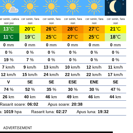
er senin, cativa
cer senin, fara
cer senin, fara
cer senin, fara
cer senin, fara
cer senin, fara
nori josi
nori
nori
nori
nori
nori
13
°C
20
°C
26
°C
28
°C
27
°C
21
°C
11
°C
19
°C
25
°C
27
°C
25
°C
18
°C
0
mm
0
mm
0
mm
0
mm
0
mm
0
mm
0
%
0
%
0
%
0
%
0
%
0
%
19
%
7
%
0
%
0
%
0
%
0
%
7
km/h
9
km/h
13
km/h
10
km/h
12
km/h
11
km/h
12
km/h
15
km/h
24
km/h
22
km/h
22
km/h
17
km/h
V
SE
SE
ESE
ENE
SE
74
%
52
%
35
%
30
%
30
%
47
%
26
km
40
km
46
km
49
km
46
km
44
km
arit soare:
06:02
Apus soare:
20:38
a:
1019
hpa Rasarit luna:
02:27
Apus luna:
19:32
ADVERTISEMENT