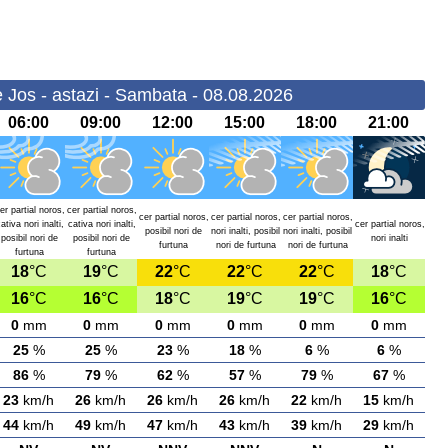
e Jos - astazi - Sambata - 08.08.2026
06:00
09:00
12:00
15:00
18:00
21:00
er partial noros,
cer partial noros,
cer partial noros,
cer partial noros,
cer partial noros,
ativa nori inalti,
cativa nori inalti,
cer partial noros,
posibil nori de
nori inalti, posibil
nori inalti, posibil
posibil nori de
posibil nori de
nori inalti
furtuna
nori de furtuna
nori de furtuna
furtuna
furtuna
18
°C
19
°C
22
°C
22
°C
22
°C
18
°C
16
°C
16
°C
18
°C
19
°C
19
°C
16
°C
0
mm
0
mm
0
mm
0
mm
0
mm
0
mm
25
%
25
%
23
%
18
%
6
%
6
%
86
%
79
%
62
%
57
%
79
%
67
%
23
km/h
26
km/h
26
km/h
26
km/h
22
km/h
15
km/h
44
km/h
49
km/h
47
km/h
43
km/h
39
km/h
29
km/h