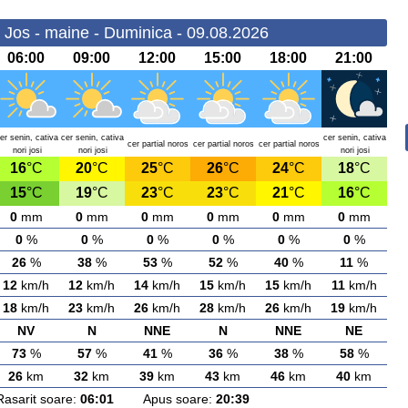
e Jos - maine - Duminica - 09.08.2026
06:00
09:00
12:00
15:00
18:00
21:00
er senin, cativa
cer senin, cativa
cer senin, cativa
cer partial noros
cer partial noros
cer partial noros
nori josi
nori josi
nori josi
16
°C
20
°C
25
°C
26
°C
24
°C
18
°C
15
°C
19
°C
23
°C
23
°C
21
°C
16
°C
0
mm
0
mm
0
mm
0
mm
0
mm
0
mm
0
%
0
%
0
%
0
%
0
%
0
%
26
%
38
%
53
%
52
%
40
%
11
%
12
km/h
12
km/h
14
km/h
15
km/h
15
km/h
11
km/h
18
km/h
23
km/h
26
km/h
28
km/h
26
km/h
19
km/h
NV
N
NNE
N
NNE
NE
73
%
57
%
41
%
36
%
38
%
58
%
26
km
32
km
39
km
43
km
46
km
40
km
rit soare:
06:01
Apus soare:
20:39