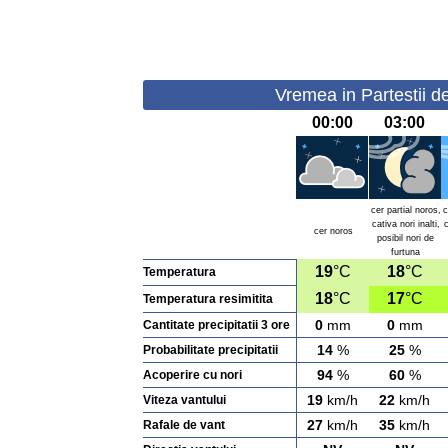
Vremea in Partestii d
00:00
03:00
cer partial noros,
c
cativa nori inalti,
c
cer noros
posibil nori de
furtuna
19
°C
18
°C
Temperatura
18
°C
17
°C
Temperatura resimitita
0
mm
0
mm
Cantitate precipitatii 3 ore
14
%
25
%
Probabilitate precipitatii
94
%
60
%
Acoperire cu nori
19
km/h
22
km/h
Viteza vantului
27
km/h
35
km/h
Rafale de vant