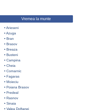
Vremea la munte
•
Arieseni
•
Azuga
•
Bran
•
Brasov
•
Breaza
•
Busteni
•
Campina
•
Cheia
•
Comarnic
•
Fagaras
•
Moieciu
•
Poiana Brasov
•
Predeal
•
Rasnov
•
Sinaia
•
Valea Doftanei