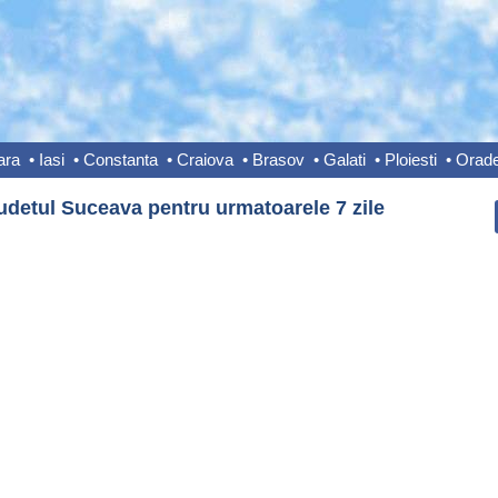
ara
•
Iasi
•
Constanta
•
Craiova
•
Brasov
•
Galati
•
Ploiesti
•
Orad
judetul Suceava pentru urmatoarele 7 zile