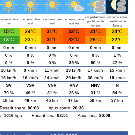
cer partial noros,
cer partial noros,
cer senin, fara
cer senin, fara
cer senin, fara
cer senin, cativa
posibil nori de
posibil nori de
nori
nori
nori
nori josi
furtuna
furtuna
15
°C
24
°C
31
°C
33
°C
31
°C
24
°C
13
°C
23
°C
31
°C
32
°C
28
°C
22
°C
0
mm
0
mm
0
mm
0
mm
0
mm
0
mm
0
%
0
%
0
%
0
%
0
%
1
%
0
%
0
%
0
%
39
%
50
%
47
%
10
km/h
9
km/h
11
km/h
13
km/h
17
km/h
15
km/h
16
km/h
16
km/h
24
km/h
29
km/h
36
km/h
19
km/h
SV
VSV
VNV
VNV
NNV
N
70
%
49
%
31
%
26
%
31
%
54
%
18
km
46
km
45
km
47
km
50
km
37
km
arit soare:
06:03
Apus soare:
20:36
a:
1016
hpa Rasarit luna:
03:51
Apus luna:
20:06