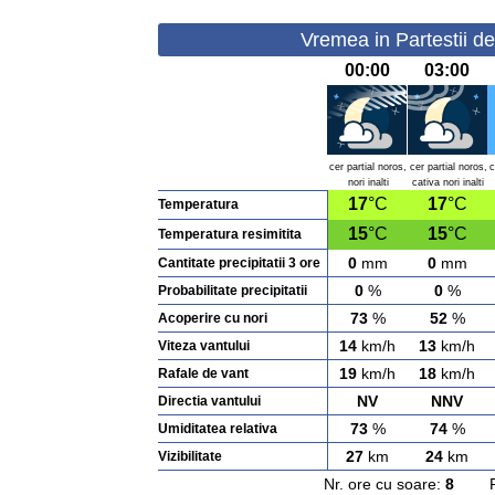
Vremea in Partestii d
00:00
03:00
cer partial noros,
cer partial noros,
c
nori inalti
cativa nori inalti
17
°C
17
°C
Temperatura
15
°C
15
°C
Temperatura resimitita
0
mm
0
mm
Cantitate precipitatii 3 ore
0
%
0
%
Probabilitate precipitatii
73
%
52
%
Acoperire cu nori
14
km/h
13
km/h
Viteza vantului
19
km/h
18
km/h
Rafale de vant
NV
NNV
Directia vantului
73
%
74
%
Umiditatea relativa
27
km
24
km
Vizibilitate
Nr. ore cu soare:
8
Rasa