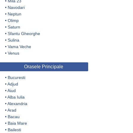
•
Mila 23
•
Navodari
•
Neptun
•
Olimp
•
Saturn
•
Sfantu Gheorghe
•
Sulina
•
Vama Veche
•
Venus
Orasele Principale
•
Bucuresti
•
Adjud
•
Aiud
•
Alba Iulia
•
Alexandria
•
Arad
•
Bacau
•
Baia Mare
•
Bailesti