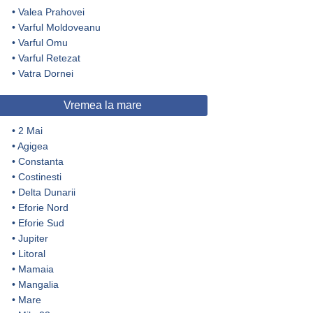
•
Valea Prahovei
•
Varful Moldoveanu
•
Varful Omu
•
Varful Retezat
•
Vatra Dornei
Vremea la mare
•
2 Mai
•
Agigea
•
Constanta
•
Costinesti
•
Delta Dunarii
•
Eforie Nord
•
Eforie Sud
•
Jupiter
•
Litoral
•
Mamaia
•
Mangalia
•
Mare