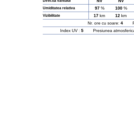
NV
NV
Directia vantului
97
%
100
%
Umiditatea relativa
17
km
12
km
Vizibilitate
Nr. ore cu soare:
4
Rasa
Index UV :
5
Presiunea atmosferic