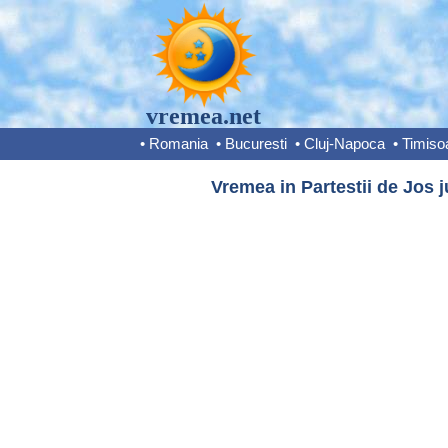
vremea.net
•
Romania
•
Bucuresti
•
Cluj-Napoca
•
Timiso
Vremea in Partestii de Jos 