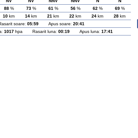
NV
NV
NNV
NNV
N
N
88
%
73
%
61
%
56
%
62
%
69
%
10
km
14
km
21
km
22
km
24
km
28
km
rit soare:
05:59
Apus soare:
20:41
a:
1017
hpa Rasarit luna:
00:19
Apus luna:
17:41