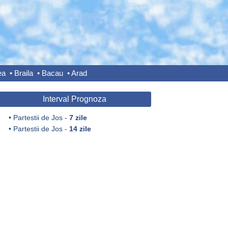
ea
•
Braila
•
Bacau
•
Arad
Interval Prognoza
•
Partestii de Jos -
7 zile
•
Partestii de Jos -
14 zile