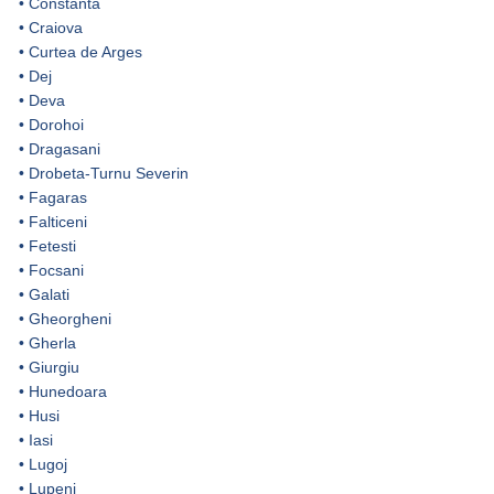
•
Constanta
•
Craiova
•
Curtea de Arges
•
Dej
•
Deva
•
Dorohoi
•
Dragasani
•
Drobeta-Turnu Severin
•
Fagaras
•
Falticeni
•
Fetesti
•
Focsani
•
Galati
•
Gheorgheni
•
Gherla
•
Giurgiu
•
Hunedoara
•
Husi
•
Iasi
•
Lugoj
•
Lupeni