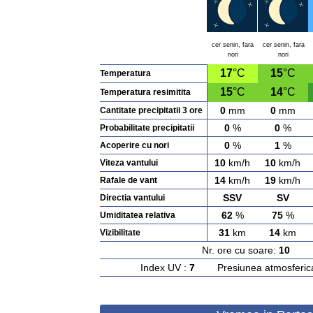
cer senin, fara
cer senin, fara
nori
nori
17
°C
15
°C
Temperatura
15
°C
14
°C
Temperatura resimitita
0
mm
0
mm
Cantitate precipitatii 3 ore
0
%
0
%
Probabilitate precipitatii
0
%
1
%
Acoperire cu nori
10
km/h
10
km/h
Viteza vantului
14
km/h
19
km/h
Rafale de vant
SSV
SV
Directia vantului
62
%
75
%
Umiditatea relativa
31
km
14
km
Vizibilitate
Nr. ore cu soare:
10
Ras
Index UV :
7
Presiunea atmosferic