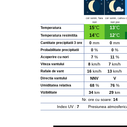
cer senin, fara
cer senin, cativa
c
nori
nori josi
15
°C
13
°C
Temperatura
14
°C
12
°C
Temperatura resimitita
0
mm
0
mm
Cantitate precipitatii 3 ore
0
%
0
%
Probabilitate precipitatii
7
%
11
%
Acoperire cu nori
8
km/h
7
km/h
Viteza vantului
16
km/h
13
km/h
Rafale de vant
NNV
V
Directia vantului
68
%
76
%
Umiditatea relativa
34
km
29
km
Vizibilitate
Nr. ore cu soare:
14
Ras
Index UV :
7
Presiunea atmosferic