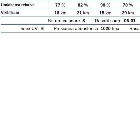
77
%
82
%
90
%
70
%
Umiditatea relativa
18
km
21
km
15
km
20
km
Vizibilitate
Nr. ore cu soare:
8
Rasarit soare:
06:01
A
Index UV :
6
Presiunea atmosferica:
1020
hpa Rasarit