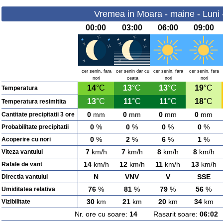
Vremea in Moara - maine - Luni 
00:00
03:00
06:00
09:00
cer senin, fara
cer senin dar cu
cer senin, fara
cer senin, fara
nori
ceata
nori
nori
14
°C
13
°C
13
°C
19
°C
Temperatura
13
°C
11
°C
11
°C
18
°C
Temperatura resimitita
0
mm
0
mm
0
mm
0
mm
Cantitate precipitatii 3 ore
0
%
0
%
0
%
0
%
Probabilitate precipitatii
0
%
2
%
6
%
1
%
Acoperire cu nori
7
km/h
7
km/h
8
km/h
8
km/h
Viteza vantului
14
km/h
12
km/h
11
km/h
13
km/h
Rafale de vant
N
VNV
V
SSE
Directia vantului
76
%
81
%
79
%
56
%
Umiditatea relativa
30
km
21
km
20
km
34
km
Vizibilitate
Nr. ore cu soare:
14
Rasarit soare:
06:02
A