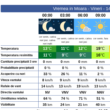
Vremea in Moara - Vineri - 1
00:00
03:00
06:00
09:00
cer senin, cativa
cer senin, cativa
cer senin, cativa
cer senin, fara
nori josi, cativa
nori josi
nori josi
nori
nori inalti
13
°C
11
°C
12
°C
19
°C
Temperatura
11
°C
9
°C
9
°C
16
°C
Temperatura resimitita
0
mm
0
mm
0
mm
0
mm
Cantitate precipitatii 3 ore
0
%
0
%
0
%
0
%
Probabilitate precipitatii
33
%
26
%
11
%
2
%
Acoperire cu nori
8
km/h
9
km/h
9
km/h
9
km/h
Viteza vantului
14
km/h
13
km/h
19
km/h
13
km/h
Rafale de vant
NV
VNV
VNV
NNV
Directia vantului
64
%
74
%
71
%
51
%
Umiditatea relativa
35
km
24
km
21
km
40
km
Vizibilitate