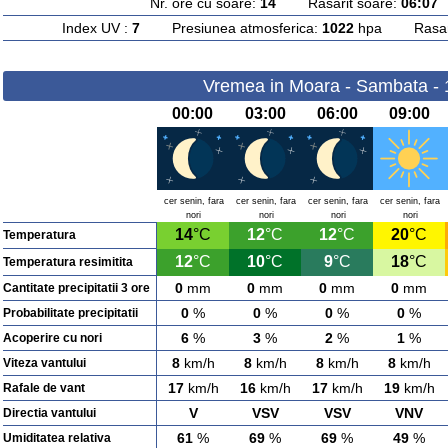
Nr. ore cu soare:
14
Rasarit soare:
06:07
A
Index UV :
7
Presiunea atmosferica:
1022
hpa Rasarit
Vremea in Moara - Sambata - 
00:00
03:00
06:00
09:00
cer senin, fara
cer senin, fara
cer senin, fara
cer senin, fara
nori
nori
nori
nori
14
°C
12
°C
12
°C
20
°C
Temperatura
12
°C
10
°C
9
°C
18
°C
Temperatura resimitita
0
mm
0
mm
0
mm
0
mm
Cantitate precipitatii 3 ore
0
%
0
%
0
%
0
%
Probabilitate precipitatii
6
%
3
%
2
%
1
%
Acoperire cu nori
8
km/h
8
km/h
8
km/h
8
km/h
Viteza vantului
17
km/h
16
km/h
17
km/h
19
km/h
Rafale de vant
V
VSV
VSV
VNV
Directia vantului
61
%
69
%
69
%
49
%
Umiditatea relativa