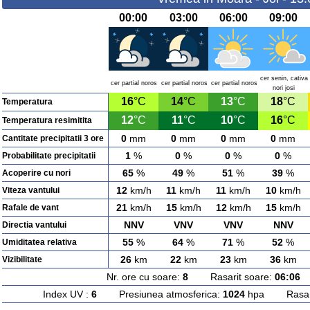
00:00
03:00
06:00
09:00
cer senin, cativa
cer partial noros
cer partial noros
cer partial noros
nori josi
16
°C
14
°C
13
°C
18
°C
Temperatura
12
°C
11
°C
10
°C
16
°C
Temperatura resimitita
0
mm
0
mm
0
mm
0
mm
Cantitate precipitatii 3 ore
1
%
0
%
0
%
0
%
Probabilitate precipitatii
65
%
49
%
51
%
39
%
Acoperire cu nori
12
km/h
11
km/h
11
km/h
10
km/h
Viteza vantului
21
km/h
15
km/h
12
km/h
15
km/h
Rafale de vant
NNV
VNV
VNV
NNV
Directia vantului
55
%
64
%
71
%
52
%
Umiditatea relativa
26
km
22
km
23
km
36
km
Vizibilitate
Nr. ore cu soare:
8
Rasarit soare:
06:06
A
Index UV :
6
Presiunea atmosferica:
1024
hpa Rasarit