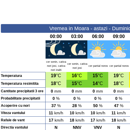
Vremea in Moara - astazi - Dumini
00:00
03:00
06:00
09:00
cer senin, cativa
cer senin, cativa
nori josi, cativa
cer partial noros
cer partial noros
nori josi
nori inalti
19
°C
16
°C
15
°C
19
°C
Temperatura
18
°C
15
°C
14
°C
18
°C
Temperatura resimitita
0
mm
0
mm
0
mm
0
mm
Cantitate precipitatii 3 ore
0
%
0
%
0
%
0
%
Probabilitate precipitatii
37
%
28
%
50
%
47
%
Acoperire cu nori
11
km/h
10
km/h
10
km/h
11
km/h
Viteza vantului
17
km/h
18
km/h
17
km/h
18
km/h
Rafale de vant
N
NNV
VNV
N
Directia vantului