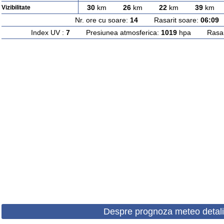
30
km
26
km
22
km
39
km
Vizibilitate
Nr. ore cu soare:
14
Rasarit soare:
06:09
A
Index UV :
7
Presiunea atmosferica:
1019
hpa Rasarit
Despre prognoza meteo detali