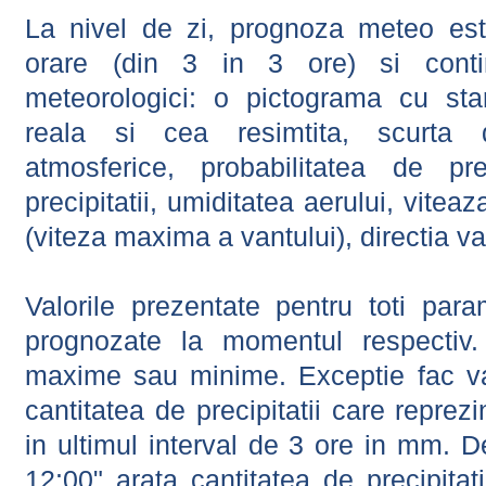
La nivel de zi, prognoza meteo este
orare (din 3 in 3 ore) si contin
meteorologici: o pictograma cu sta
reala si cea resimtita, scurta d
atmosferice, probabilitatea de prec
precipitatii, umiditatea aerului, viteaz
(viteza maxima a vantului), directia va
Valorile prezentate pentru toti param
prognozate la momentul respectiv.
maxime sau minime. Exceptie fac val
cantitatea de precipitatii care reprez
in ultimul interval de 3 ore in mm.
12:00" arata cantitatea de precipitat