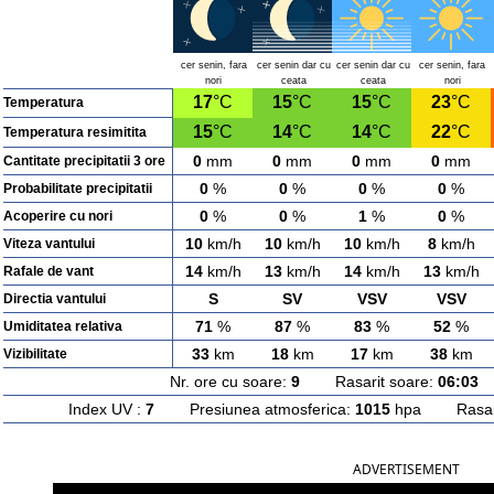
cer senin, fara
cer senin dar cu
cer senin dar cu
cer senin, fara
nori
ceata
ceata
nori
17
°C
15
°C
15
°C
23
°C
Temperatura
15
°C
14
°C
14
°C
22
°C
Temperatura resimitita
0
mm
0
mm
0
mm
0
mm
Cantitate precipitatii 3 ore
0
%
0
%
0
%
0
%
Probabilitate precipitatii
0
%
0
%
1
%
0
%
Acoperire cu nori
10
km/h
10
km/h
10
km/h
8
km/h
Viteza vantului
14
km/h
13
km/h
14
km/h
13
km/h
Rafale de vant
S
SV
VSV
VSV
Directia vantului
71
%
87
%
83
%
52
%
Umiditatea relativa
33
km
18
km
17
km
38
km
Vizibilitate
Nr. ore cu soare:
9
Rasarit soare:
06:03
A
Index UV :
7
Presiunea atmosferica:
1015
hpa Rasarit
ADVERTISEMENT