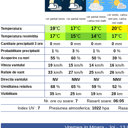
cer senin, cativa
cer partial noros,
cer partial noros
cer partial noros
nori josi, cativa
cativa nori inalti
nori inalti
19
°C
17
°C
17
°C
20
°C
Temperatura
17
°C
15
°C
14
°C
17
°C
Temperatura resimitita
0
mm
0
mm
0
mm
0
mm
Cantitate precipitatii 3 ore
1
%
3
%
1
%
0
%
Probabilitate precipitatii
55
%
60
%
50
%
39
%
Acoperire cu nori
19
km/h
15
km/h
14
km/h
16
km/h
Viteza vantului
33
km/h
27
km/h
25
km/h
26
km/h
Rafale de vant
NV
NNV
NV
NNV
Directia vantului
68
%
65
%
59
%
52
%
Umiditatea relativa
35
km
25
km
19
km
28
km
Vizibilitate
Nr. ore cu soare:
7
Rasarit soare:
06:05
A
Index UV :
7
Presiunea atmosferica:
1022
hpa Rasarit
Vremea in Moara - Joi - 13