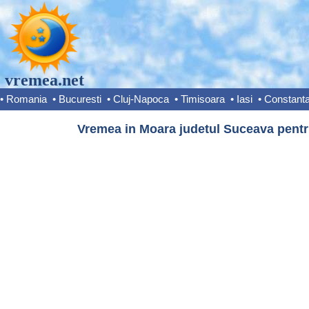
vremea.net
•
Romania
•
Bucuresti
•
Cluj-Napoca
•
Timisoara
•
Iasi
•
Constant
Vremea in Moara judetul Suceava pentru