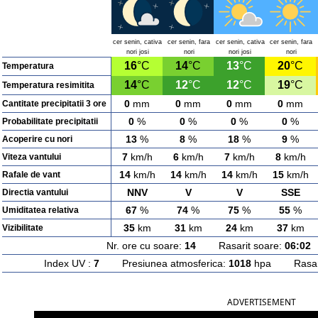
cer senin, cativa
cer senin, fara
cer senin, cativa
cer senin, fara
nori josi
nori
nori josi
nori
16
°C
14
°C
13
°C
20
°C
Temperatura
14
°C
12
°C
12
°C
19
°C
Temperatura resimitita
0
mm
0
mm
0
mm
0
mm
Cantitate precipitatii 3 ore
0
%
0
%
0
%
0
%
Probabilitate precipitatii
13
%
8
%
18
%
9
%
Acoperire cu nori
7
km/h
6
km/h
7
km/h
8
km/h
Viteza vantului
14
km/h
14
km/h
14
km/h
15
km/h
Rafale de vant
NNV
V
V
SSE
Directia vantului
67
%
74
%
75
%
55
%
Umiditatea relativa
35
km
31
km
24
km
37
km
Vizibilitate
Nr. ore cu soare:
14
Rasarit soare:
06:02
A
Index UV :
7
Presiunea atmosferica:
1018
hpa Rasarit
ADVERTISEMENT