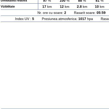
97
%
100
%
88
%
81
%
Umiditatea relativa
17
km
12
km
2.8
km
10
km
Vizibilitate
Nr. ore cu soare:
2
Rasarit soare:
05:59
A
Index UV :
5
Presiunea atmosferica:
1017
hpa Rasarit