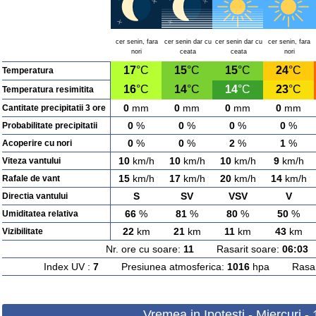
cer senin, fara
cer senin dar cu
cer senin dar cu
cer senin, fara
nori
ceata
ceata
nori
17
°C
15
°C
15
°C
24
°C
Temperatura
16
°C
14
°C
14
°C
23
°C
Temperatura resimitita
0
mm
0
mm
0
mm
0
mm
Cantitate precipitatii 3 ore
0
%
0
%
0
%
0
%
Probabilitate precipitatii
0
%
0
%
2
%
1
%
Acoperire cu nori
10
km/h
10
km/h
10
km/h
9
km/h
Viteza vantului
15
km/h
17
km/h
20
km/h
14
km/h
Rafale de vant
S
SV
VSV
V
Directia vantului
66
%
81
%
80
%
50
%
Umiditatea relativa
22
km
21
km
11
km
43
km
Vizibilitate
Nr. ore cu soare:
11
Rasarit soare:
06:03
A
Index UV :
7
Presiunea atmosferica:
1016
hpa Rasarit
Vremea in Ipotesti - Miercuri -