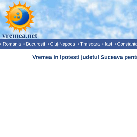
vremea.net
•
Romania
•
Bucuresti
•
Cluj-Napoca
•
Timisoara
•
Iasi
•
Constant
Vremea in Ipotesti judetul Suceava pent