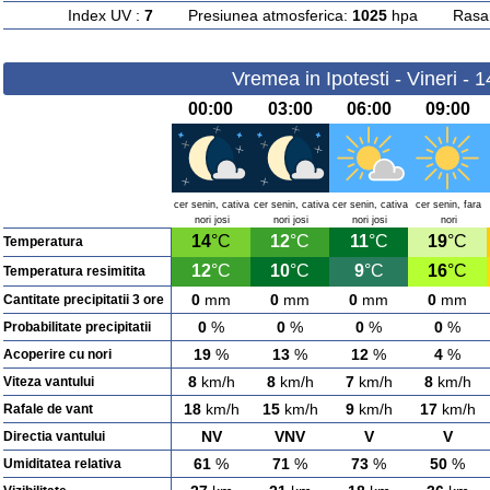
Index UV :
7
Presiunea atmosferica:
1025
hpa Rasarit
Vremea in Ipotesti - Vineri - 
00:00
03:00
06:00
09:00
cer senin, cativa
cer senin, cativa
cer senin, cativa
cer senin, fara
nori josi
nori josi
nori josi
nori
14
°C
12
°C
11
°C
19
°C
Temperatura
12
°C
10
°C
9
°C
16
°C
Temperatura resimitita
0
mm
0
mm
0
mm
0
mm
Cantitate precipitatii 3 ore
0
%
0
%
0
%
0
%
Probabilitate precipitatii
19
%
13
%
12
%
4
%
Acoperire cu nori
8
km/h
8
km/h
7
km/h
8
km/h
Viteza vantului
18
km/h
15
km/h
9
km/h
17
km/h
Rafale de vant
NV
VNV
V
V
Directia vantului
61
%
71
%
73
%
50
%
Umiditatea relativa