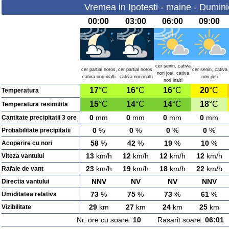
Vremea in Ipotesti - maine - Dumin
00:00
03:00
06:00
09:00
cer senin, cativa
cer partial noros,
cer partial noros,
cer senin, cativa
nori josi, cativa
cativa nori inalti
cativa nori inalti
nori josi
nori inalti
17
°C
16
°C
16
°C
20
°C
Temperatura
15
°C
14
°C
14
°C
18
°C
Temperatura resimitita
0
mm
0
mm
0
mm
0
mm
Cantitate precipitatii 3 ore
0
%
0
%
0
%
0
%
Probabilitate precipitatii
58
%
42
%
19
%
10
%
Acoperire cu nori
13
km/h
12
km/h
12
km/h
12
km/h
Viteza vantului
23
km/h
19
km/h
18
km/h
22
km/h
Rafale de vant
NNV
NV
NV
NNV
Directia vantului
73
%
75
%
73
%
61
%
Umiditatea relativa
29
km
27
km
24
km
25
km
Vizibilitate
Nr. ore cu soare:
10
Rasarit soare:
06:01
A