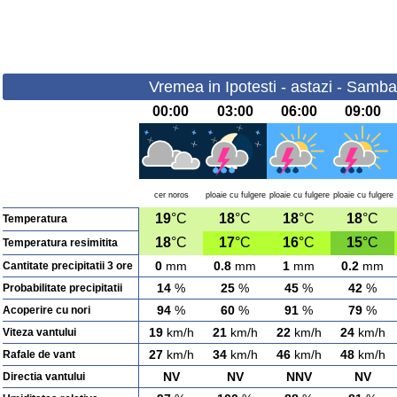
Vremea in Ipotesti - astazi - Samb
00:00
03:00
06:00
09:00
cer noros
ploaie cu fulgere
ploaie cu fulgere
ploaie cu fulgere
19
°C
18
°C
18
°C
18
°C
Temperatura
18
°C
17
°C
16
°C
15
°C
Temperatura resimitita
0
mm
0.8
mm
1
mm
0.2
mm
Cantitate precipitatii 3 ore
14
%
25
%
45
%
42
%
Probabilitate precipitatii
94
%
60
%
91
%
79
%
Acoperire cu nori
19
km/h
21
km/h
22
km/h
24
km/h
Viteza vantului
27
km/h
34
km/h
46
km/h
48
km/h
Rafale de vant
NV
NV
NNV
NV
Directia vantului