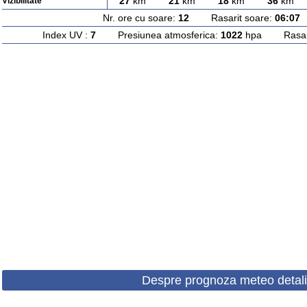
27
km
21
km
18
km
36
km
Vizibilitate
Nr. ore cu soare:
12
Rasarit soare:
06:07
A
Index UV :
7
Presiunea atmosferica:
1022
hpa Rasarit
Despre prognoza meteo detali