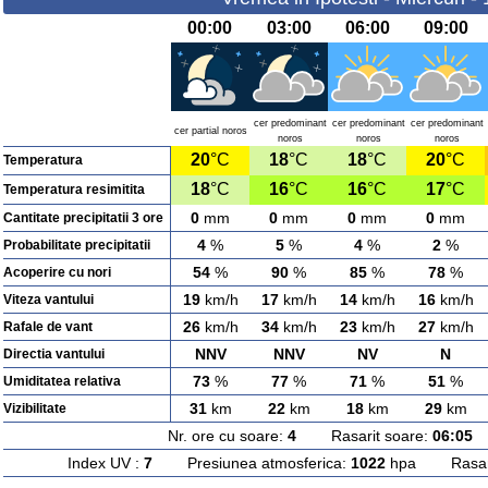
00:00
03:00
06:00
09:00
cer predominant
cer predominant
cer predominant
cer partial noros
noros
noros
noros
20
°C
18
°C
18
°C
20
°C
Temperatura
18
°C
16
°C
16
°C
17
°C
Temperatura resimitita
0
mm
0
mm
0
mm
0
mm
Cantitate precipitatii 3 ore
4
%
5
%
4
%
2
%
Probabilitate precipitatii
54
%
90
%
85
%
78
%
Acoperire cu nori
19
km/h
17
km/h
14
km/h
16
km/h
Viteza vantului
26
km/h
34
km/h
23
km/h
27
km/h
Rafale de vant
NNV
NNV
NV
N
Directia vantului
73
%
77
%
71
%
51
%
Umiditatea relativa
31
km
22
km
18
km
29
km
Vizibilitate
Nr. ore cu soare:
4
Rasarit soare:
06:05
A
Index UV :
7
Presiunea atmosferica:
1022
hpa Rasarit