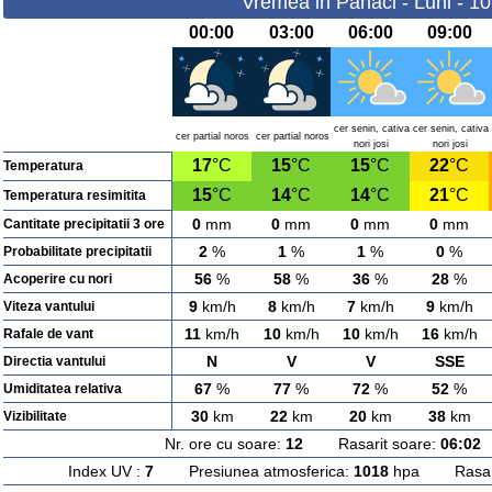
Vremea in Panaci - Luni - 1
00:00
03:00
06:00
09:00
cer senin, cativa
cer senin, cativa
cer partial noros
cer partial noros
nori josi
nori josi
17
°C
15
°C
15
°C
22
°C
Temperatura
15
°C
14
°C
14
°C
21
°C
Temperatura resimitita
0
mm
0
mm
0
mm
0
mm
Cantitate precipitatii 3 ore
2
%
1
%
1
%
0
%
Probabilitate precipitatii
56
%
58
%
36
%
28
%
Acoperire cu nori
9
km/h
8
km/h
7
km/h
9
km/h
Viteza vantului
11
km/h
10
km/h
10
km/h
16
km/h
Rafale de vant
N
V
V
SSE
Directia vantului
67
%
77
%
72
%
52
%
Umiditatea relativa
30
km
22
km
20
km
38
km
Vizibilitate
Nr. ore cu soare:
12
Rasarit soare:
06:02
A
Index UV :
7
Presiunea atmosferica:
1018
hpa Rasarit