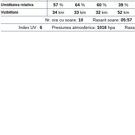
57
%
64
%
60
%
39
%
Umiditatea relativa
34
km
33
km
32
km
52
km
Vizibilitate
Nr. ore cu soare:
10
Rasarit soare:
05:57
A
Index UV :
6
Presiunea atmosferica:
1016
hpa Rasarit