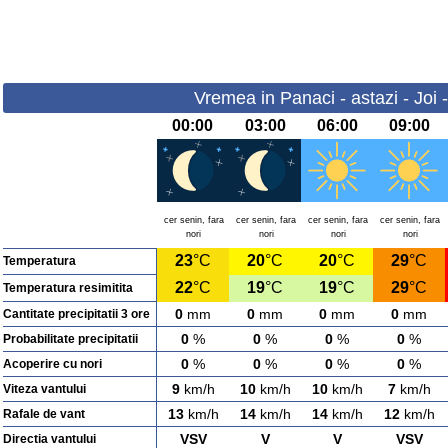
Vremea in Panaci - astazi - Joi 
00:00
03:00
06:00
09:00
cer senin, fara
cer senin, fara
cer senin, fara
cer senin, fara
nori
nori
nori
nori
23
°C
20
°C
20
°C
29
°C
Temperatura
22
°C
19
°C
19
°C
29
°C
Temperatura resimitita
0
mm
0
mm
0
mm
0
mm
Cantitate precipitatii 3 ore
0
%
0
%
0
%
0
%
Probabilitate precipitatii
0
%
0
%
0
%
0
%
Acoperire cu nori
9
km/h
10
km/h
10
km/h
7
km/h
Viteza vantului
13
km/h
14
km/h
14
km/h
12
km/h
Rafale de vant
VSV
V
V
VSV
Directia vantului