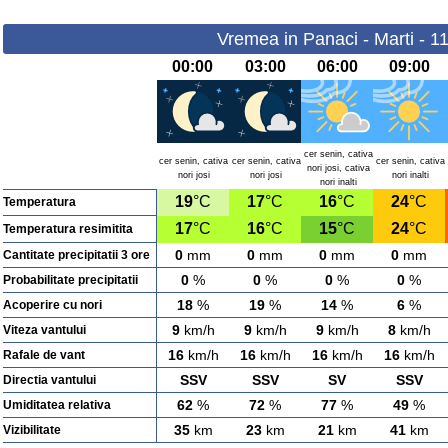
Vremea in Panaci - Marti - 1
00:00
03:00
06:00
09:00
cer senin, cativa
cer senin, cativa
cer senin, cativa
cer senin, cativa
nori josi, cativa
nori josi
nori josi
nori inalti
nori inalti
19
°C
17
°C
16
°C
24
°C
Temperatura
17
°C
16
°C
15
°C
24
°C
Temperatura resimitita
0
mm
0
mm
0
mm
0
mm
Cantitate precipitatii 3 ore
0
%
0
%
0
%
0
%
Probabilitate precipitatii
18
%
19
%
14
%
6
%
Acoperire cu nori
9
km/h
9
km/h
9
km/h
8
km/h
Viteza vantului
16
km/h
16
km/h
16
km/h
16
km/h
Rafale de vant
SSV
SSV
SV
SSV
Directia vantului
62
%
72
%
77
%
49
%
Umiditatea relativa
35
km
23
km
21
km
41
km
Vizibilitate