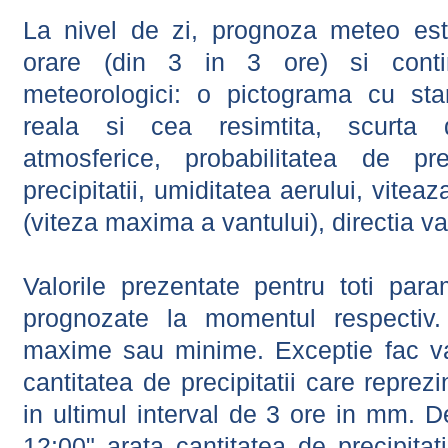
La nivel de zi, prognoza meteo este
orare (din 3 in 3 ore) si contin
meteorologici: o pictograma cu sta
reala si cea resimtita, scurta d
atmosferice, probabilitatea de prec
precipitatii, umiditatea aerului, viteaz
(viteza maxima a vantului), directia va
Valorile prezentate pentru toti param
prognozate la momentul respectiv.
maxime sau minime. Exceptie fac val
cantitatea de precipitatii care reprez
in ultimul interval de 3 ore in mm.
12:00" arata cantitatea de precipitat