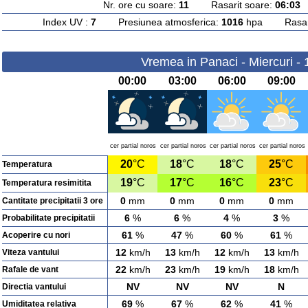
Nr. ore cu soare:
11
Rasarit soare:
06:03
A
Index UV :
7
Presiunea atmosferica:
1016
hpa Rasarit
Vremea in Panaci - Miercuri -
00:00
03:00
06:00
09:00
cer partial noros
cer partial noros
cer partial noros
cer partial noros
20
°C
18
°C
18
°C
25
°C
Temperatura
19
°C
17
°C
16
°C
23
°C
Temperatura resimitita
0
mm
0
mm
0
mm
0
mm
Cantitate precipitatii 3 ore
6
%
6
%
4
%
3
%
Probabilitate precipitatii
61
%
47
%
60
%
61
%
Acoperire cu nori
12
km/h
13
km/h
12
km/h
13
km/h
Viteza vantului
22
km/h
23
km/h
19
km/h
18
km/h
Rafale de vant
NV
NV
NV
N
Directia vantului
69
%
67
%
62
%
41
%
Umiditatea relativa