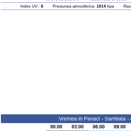
Index UV :
6
Presiunea atmosferica:
1014
hpa Rasari
Vremea in Panaci - Sambata -
00:00
03:00
06:00
09:00