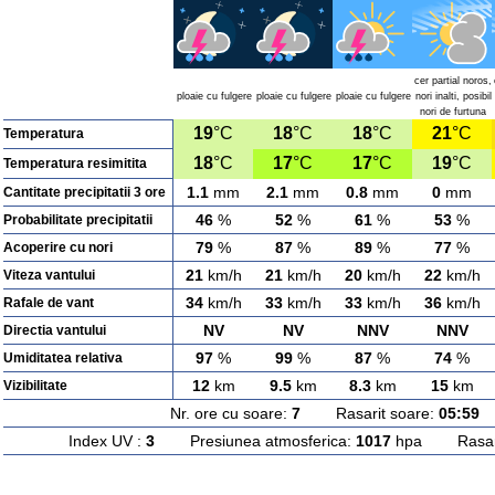
cer partial noros,
ploaie cu fulgere
ploaie cu fulgere
ploaie cu fulgere
nori inalti, posibil
nori de furtuna
19
°C
18
°C
18
°C
21
°C
Temperatura
18
°C
17
°C
17
°C
19
°C
Temperatura resimitita
1.1
mm
2.1
mm
0.8
mm
0
mm
Cantitate precipitatii 3 ore
46
%
52
%
61
%
53
%
Probabilitate precipitatii
79
%
87
%
89
%
77
%
Acoperire cu nori
21
km/h
21
km/h
20
km/h
22
km/h
Viteza vantului
34
km/h
33
km/h
33
km/h
36
km/h
Rafale de vant
NV
NV
NNV
NNV
Directia vantului
97
%
99
%
87
%
74
%
Umiditatea relativa
12
km
9.5
km
8.3
km
15
km
Vizibilitate
Nr. ore cu soare:
7
Rasarit soare:
05:59
A
Index UV :
3
Presiunea atmosferica:
1017
hpa Rasarit