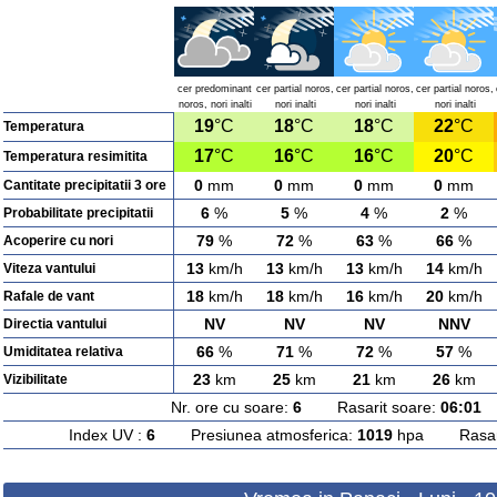
cer predominant
cer partial noros,
cer partial noros,
cer partial noros,
noros, nori inalti
nori inalti
nori inalti
nori inalti
19
°C
18
°C
18
°C
22
°C
Temperatura
17
°C
16
°C
16
°C
20
°C
Temperatura resimitita
0
mm
0
mm
0
mm
0
mm
Cantitate precipitatii 3 ore
6
%
5
%
4
%
2
%
Probabilitate precipitatii
79
%
72
%
63
%
66
%
Acoperire cu nori
13
km/h
13
km/h
13
km/h
14
km/h
Viteza vantului
18
km/h
18
km/h
16
km/h
20
km/h
Rafale de vant
NV
NV
NV
NNV
Directia vantului
66
%
71
%
72
%
57
%
Umiditatea relativa
23
km
25
km
21
km
26
km
Vizibilitate
Nr. ore cu soare:
6
Rasarit soare:
06:01
A
Index UV :
6
Presiunea atmosferica:
1019
hpa Rasarit