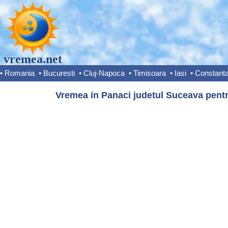
vremea.net
•
Romania
•
Bucuresti
•
Cluj-Napoca
•
Timisoara
•
Iasi
•
Constant
Vremea in Panaci judetul Suceava pentr