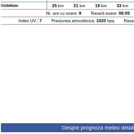
25
km
21
km
19
km
33
km
Vizibilitate
Nr. ore cu soare:
8
Rasarit soare:
06:05
A
Index UV :
7
Presiunea atmosferica:
1020
hpa Rasarit
Despre prognoza meteo detali