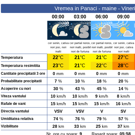
Vremea in Panaci - maine - Viner
00:00
03:00
06:00
09:00
cer senin, cativa
cer partial noros,
cer partial noros,
cer senin, cativa
nori josi, nori
nori inalti, posibil
nori inalti, posibil
nori josi, cativa
inalti
nori de furtuna
nori de furtuna
nori inalti
22
°C
21
°C
21
°C
27
°C
Temperatura
23
°C
21
°C
22
°C
28
°C
Temperatura resimitita
0
mm
0
mm
0
mm
0
mm
Cantitate precipitatii 3 ore
7
%
10
%
18
%
20
%
Probabilitate precipitatii
30
%
43
%
45
%
14
%
Acoperire cu nori
10
km/h
10
km/h
9
km/h
8
km/h
Viteza vantului
15
km/h
15
km/h
15
km/h
16
km/h
Rafale de vant
VSV
VSV
V
SV
Directia vantului
74
%
76
%
79
%
57
%
Umiditatea relativa
28
km
33
km
25
km
37
km
Vizibilitate
Nr. ore cu soare:
9
Rasarit soare:
05:58
A