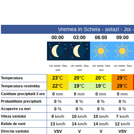
Vremea in Scheia - astazi - Joi 
00:00
03:00
06:00
09:00
cer senin, fara
cer senin, fara
cer senin, fara
cer senin, fara
nori
nori
nori
nori
23
°C
20
°C
20
°C
29
°C
Temperatura
22
°C
19
°C
19
°C
29
°C
Temperatura resimitita
0
mm
0
mm
0
mm
0
mm
Cantitate precipitatii 3 ore
0
%
0
%
0
%
0
%
Probabilitate precipitatii
0
%
0
%
0
%
0
%
Acoperire cu nori
9
km/h
10
km/h
10
km/h
7
km/h
Viteza vantului
13
km/h
14
km/h
14
km/h
12
km/h
Rafale de vant
VSV
V
V
VSV
Directia vantului