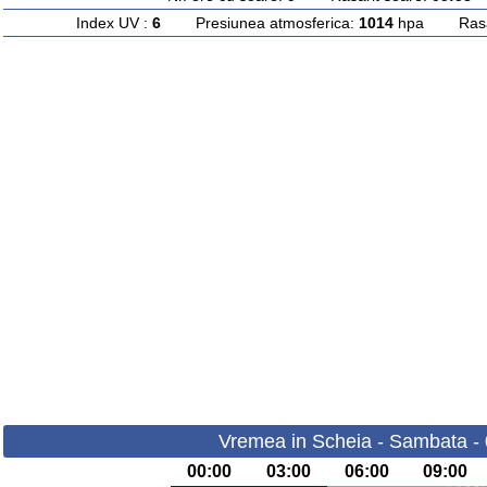
Index UV :
6
Presiunea atmosferica:
1014
hpa Rasari
Vremea in Scheia - Sambata -
00:00
03:00
06:00
09:00