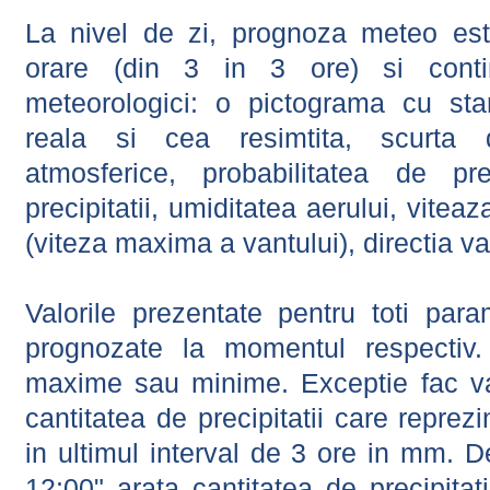
La nivel de zi, prognoza meteo este
orare (din 3 in 3 ore) si contin
meteorologici: o pictograma cu sta
reala si cea resimtita, scurta d
atmosferice, probabilitatea de prec
precipitatii, umiditatea aerului, viteaz
(viteza maxima a vantului), directia va
Valorile prezentate pentru toti param
prognozate la momentul respectiv.
maxime sau minime. Exceptie fac val
cantitatea de precipitatii care reprez
in ultimul interval de 3 ore in mm.
12:00" arata cantitatea de precipitat