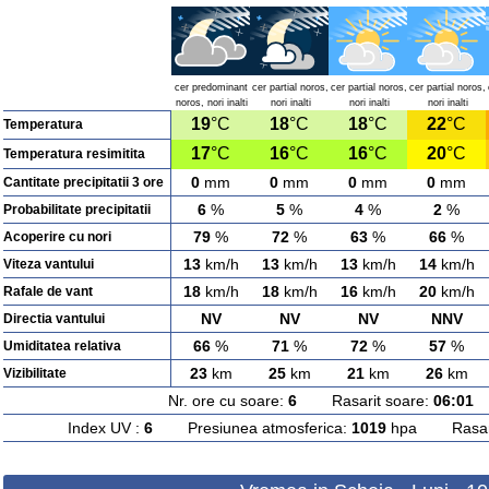
cer predominant
cer partial noros,
cer partial noros,
cer partial noros,
noros, nori inalti
nori inalti
nori inalti
nori inalti
19
°C
18
°C
18
°C
22
°C
Temperatura
17
°C
16
°C
16
°C
20
°C
Temperatura resimitita
0
mm
0
mm
0
mm
0
mm
Cantitate precipitatii 3 ore
6
%
5
%
4
%
2
%
Probabilitate precipitatii
79
%
72
%
63
%
66
%
Acoperire cu nori
13
km/h
13
km/h
13
km/h
14
km/h
Viteza vantului
18
km/h
18
km/h
16
km/h
20
km/h
Rafale de vant
NV
NV
NV
NNV
Directia vantului
66
%
71
%
72
%
57
%
Umiditatea relativa
23
km
25
km
21
km
26
km
Vizibilitate
Nr. ore cu soare:
6
Rasarit soare:
06:01
A
Index UV :
6
Presiunea atmosferica:
1019
hpa Rasarit