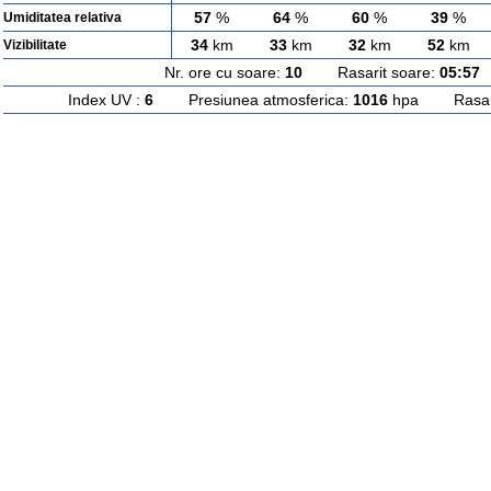
57
%
64
%
60
%
39
%
Umiditatea relativa
34
km
33
km
32
km
52
km
Vizibilitate
Nr. ore cu soare:
10
Rasarit soare:
05:57
A
Index UV :
6
Presiunea atmosferica:
1016
hpa Rasarit