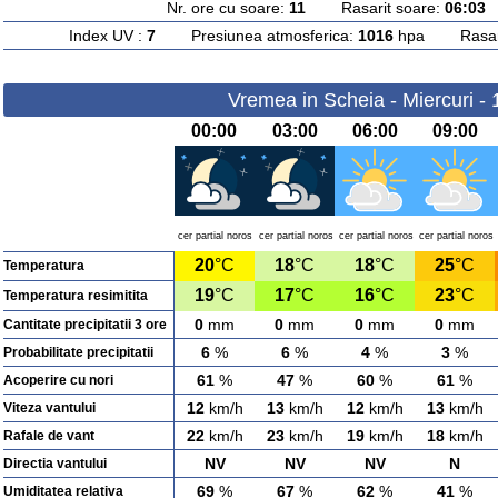
Nr. ore cu soare:
11
Rasarit soare:
06:03
A
Index UV :
7
Presiunea atmosferica:
1016
hpa Rasarit
Vremea in Scheia - Miercuri -
00:00
03:00
06:00
09:00
cer partial noros
cer partial noros
cer partial noros
cer partial noros
20
°C
18
°C
18
°C
25
°C
Temperatura
19
°C
17
°C
16
°C
23
°C
Temperatura resimitita
0
mm
0
mm
0
mm
0
mm
Cantitate precipitatii 3 ore
6
%
6
%
4
%
3
%
Probabilitate precipitatii
61
%
47
%
60
%
61
%
Acoperire cu nori
12
km/h
13
km/h
12
km/h
13
km/h
Viteza vantului
22
km/h
23
km/h
19
km/h
18
km/h
Rafale de vant
NV
NV
NV
N
Directia vantului
69
%
67
%
62
%
41
%
Umiditatea relativa