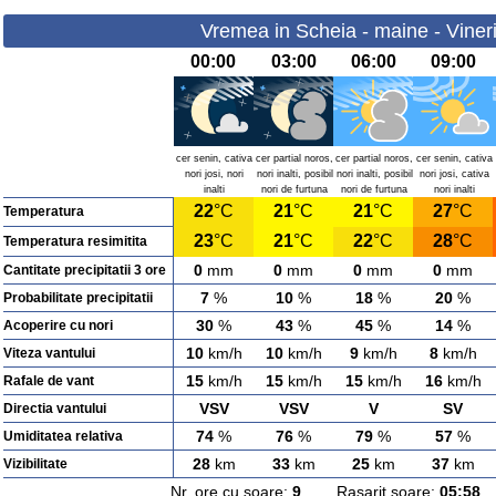
Vremea in Scheia - maine - Viner
00:00
03:00
06:00
09:00
cer senin, cativa
cer partial noros,
cer partial noros,
cer senin, cativa
nori josi, nori
nori inalti, posibil
nori inalti, posibil
nori josi, cativa
inalti
nori de furtuna
nori de furtuna
nori inalti
22
°C
21
°C
21
°C
27
°C
Temperatura
23
°C
21
°C
22
°C
28
°C
Temperatura resimitita
0
mm
0
mm
0
mm
0
mm
Cantitate precipitatii 3 ore
7
%
10
%
18
%
20
%
Probabilitate precipitatii
30
%
43
%
45
%
14
%
Acoperire cu nori
10
km/h
10
km/h
9
km/h
8
km/h
Viteza vantului
15
km/h
15
km/h
15
km/h
16
km/h
Rafale de vant
VSV
VSV
V
SV
Directia vantului
74
%
76
%
79
%
57
%
Umiditatea relativa
28
km
33
km
25
km
37
km
Vizibilitate
Nr. ore cu soare:
9
Rasarit soare:
05:58
A