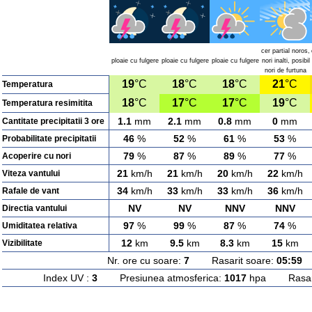
cer partial noros,
ploaie cu fulgere
ploaie cu fulgere
ploaie cu fulgere
nori inalti, posibil
nori de furtuna
19
°C
18
°C
18
°C
21
°C
Temperatura
18
°C
17
°C
17
°C
19
°C
Temperatura resimitita
1.1
mm
2.1
mm
0.8
mm
0
mm
Cantitate precipitatii 3 ore
46
%
52
%
61
%
53
%
Probabilitate precipitatii
79
%
87
%
89
%
77
%
Acoperire cu nori
21
km/h
21
km/h
20
km/h
22
km/h
Viteza vantului
34
km/h
33
km/h
33
km/h
36
km/h
Rafale de vant
NV
NV
NNV
NNV
Directia vantului
97
%
99
%
87
%
74
%
Umiditatea relativa
12
km
9.5
km
8.3
km
15
km
Vizibilitate
Nr. ore cu soare:
7
Rasarit soare:
05:59
A
Index UV :
3
Presiunea atmosferica:
1017
hpa Rasarit