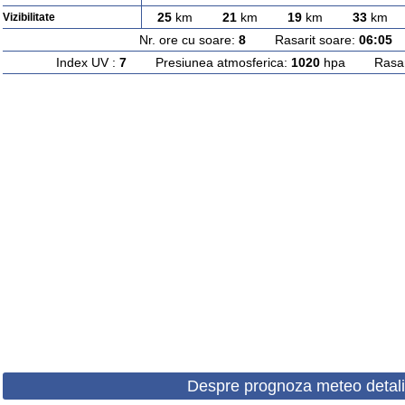
25
km
21
km
19
km
33
km
Vizibilitate
Nr. ore cu soare:
8
Rasarit soare:
06:05
A
Index UV :
7
Presiunea atmosferica:
1020
hpa Rasarit
Despre prognoza meteo detali