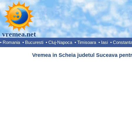
vremea.net
•
Romania
•
Bucuresti
•
Cluj-Napoca
•
Timisoara
•
Iasi
•
Constant
Vremea in Scheia judetul Suceava pentr