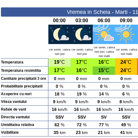
Vremea in Scheia - Marti - 1
00:00
03:00
06:00
09:00
cer senin, cativa
cer senin, cativa
cer senin, cativa
cer senin, cativa
nori josi, cativa
nori josi
nori josi
nori inalti
nori inalti
19
°C
17
°C
16
°C
24
°C
Temperatura
17
°C
16
°C
15
°C
24
°C
Temperatura resimitita
0
mm
0
mm
0
mm
0
mm
Cantitate precipitatii 3 ore
0
%
0
%
0
%
0
%
Probabilitate precipitatii
18
%
19
%
14
%
6
%
Acoperire cu nori
9
km/h
9
km/h
9
km/h
8
km/h
Viteza vantului
16
km/h
16
km/h
16
km/h
16
km/h
Rafale de vant
SSV
SSV
SV
SSV
Directia vantului
62
%
72
%
77
%
49
%
Umiditatea relativa
35
km
23
km
21
km
41
km
Vizibilitate