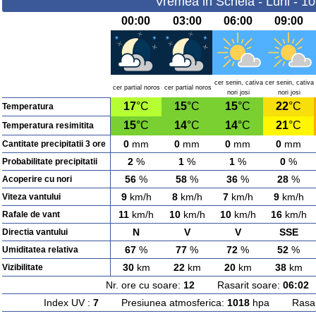
Vremea in Scheia - Luni - 1
00:00
03:00
06:00
09:00
cer senin, cativa
cer senin, cativa
cer partial noros
cer partial noros
nori josi
nori josi
17
°C
15
°C
15
°C
22
°C
Temperatura
15
°C
14
°C
14
°C
21
°C
Temperatura resimitita
0
mm
0
mm
0
mm
0
mm
Cantitate precipitatii 3 ore
2
%
1
%
1
%
0
%
Probabilitate precipitatii
56
%
58
%
36
%
28
%
Acoperire cu nori
9
km/h
8
km/h
7
km/h
9
km/h
Viteza vantului
11
km/h
10
km/h
10
km/h
16
km/h
Rafale de vant
N
V
V
SSE
Directia vantului
67
%
77
%
72
%
52
%
Umiditatea relativa
30
km
22
km
20
km
38
km
Vizibilitate
Nr. ore cu soare:
12
Rasarit soare:
06:02
A
Index UV :
7
Presiunea atmosferica:
1018
hpa Rasarit