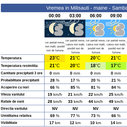
Vremea in Milisauti - maine - Samb
00:00
03:00
06:00
09:00
cer partial noros,
cer partial noros,
cer partial noros,
cer partial noros,
cativa nori inalti,
cativa nori inalti,
cativa nori inalti,
nori inalti, posibil
posibil nori de
posibil nori de
posibil nori de
nori de furtuna
furtuna
furtuna
furtuna
23
°C
21
°C
20
°C
21
°C
Temperatura
21
°C
20
°C
18
°C
17
°C
Temperatura resimitita
0
mm
0
mm
0
mm
0
mm
Cantitate precipitatii 3 ore
28
%
17
%
20
%
21
%
Probabilitate precipitatii
66
%
85
%
81
%
84
%
Acoperire cu nori
19
km/h
21
km/h
22
km/h
25
km/h
Viteza vantului
28
km/h
33
km/h
44
km/h
49
km/h
Rafale de vant
NV
NV
NV
NV
Directia vantului
69
%
77
%
73
%
66
%
Umiditatea relativa
17
km
12
km
10
km
14
km
Vizibilitate