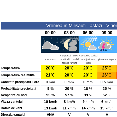
Vremea in Milisauti - astazi - Vine
00:00
03:00
06:00
09:00
cer partial noros,
cer senin, cativa
cer noros
nori inalti, posibil
nori josi, nori
ploaie cu fulgere
nori de furtuna
inalti
20
°C
20
°C
20
°C
25
°C
Temperatura
21
°C
20
°C
20
°C
26
°C
Temperatura resimitita
0
mm
0
mm
0
mm
0.5
mm
Cantitate precipitatii 3 ore
9
%
20
%
16
%
25
%
Probabilitate precipitatii
93
%
57
%
39
%
52
%
Acoperire cu nori
10
km/h
8
km/h
9
km/h
6
km/h
Viteza vantului
13
km/h
11
km/h
14
km/h
19
km/h
Rafale de vant
VNV
V
V
V
Directia vantului