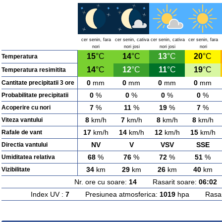
cer senin, fara
cer senin, cativa
cer senin, cativa
cer senin, fara
nori
nori josi
nori josi
nori
15
°C
14
°C
13
°C
20
°C
Temperatura
14
°C
12
°C
11
°C
19
°C
Temperatura resimitita
0
mm
0
mm
0
mm
0
mm
Cantitate precipitatii 3 ore
0
%
0
%
0
%
0
%
Probabilitate precipitatii
7
%
11
%
19
%
7
%
Acoperire cu nori
8
km/h
7
km/h
8
km/h
8
km/h
Viteza vantului
17
km/h
14
km/h
12
km/h
15
km/h
Rafale de vant
NV
V
VSV
SSE
Directia vantului
68
%
76
%
72
%
51
%
Umiditatea relativa
34
km
29
km
26
km
40
km
Vizibilitate
Nr. ore cu soare:
14
Rasarit soare:
06:02
A
Index UV :
7
Presiunea atmosferica:
1019
hpa Rasarit