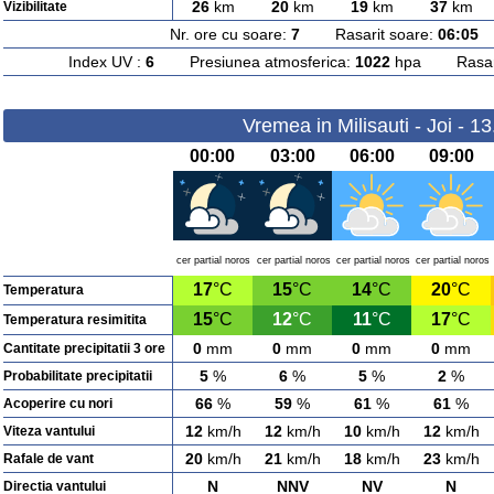
26
km
20
km
19
km
37
km
Vizibilitate
Nr. ore cu soare:
7
Rasarit soare:
06:05
A
Index UV :
6
Presiunea atmosferica:
1022
hpa Rasarit
Vremea in Milisauti - Joi - 1
00:00
03:00
06:00
09:00
cer partial noros
cer partial noros
cer partial noros
cer partial noros
17
°C
15
°C
14
°C
20
°C
Temperatura
15
°C
12
°C
11
°C
17
°C
Temperatura resimitita
0
mm
0
mm
0
mm
0
mm
Cantitate precipitatii 3 ore
5
%
6
%
5
%
2
%
Probabilitate precipitatii
66
%
59
%
61
%
61
%
Acoperire cu nori
12
km/h
12
km/h
10
km/h
12
km/h
Viteza vantului
20
km/h
21
km/h
18
km/h
23
km/h
Rafale de vant
N
NNV
NV
N
Directia vantului