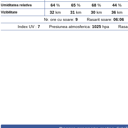
64
%
65
%
68
%
44
%
Umiditatea relativa
32
km
31
km
30
km
36
km
Vizibilitate
Nr. ore cu soare:
9
Rasarit soare:
06:06
A
Index UV :
7
Presiunea atmosferica:
1025
hpa Rasarit