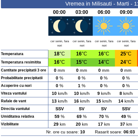
Vremea in Milisauti - Marti - 
00:00
03:00
06:00
09:00
cer senin, fara
cer senin, fara
cer senin, fara
cer senin, fara
nori
nori
nori
nori
18
°C
16
°C
16
°C
25
°C
Temperatura
16
°C
15
°C
14
°C
24
°C
Temperatura resimitita
0
mm
0
mm
0
mm
0
mm
Cantitate precipitatii 3 ore
0
%
0
%
0
%
0
%
Probabilitate precipitatii
0
%
1
%
0
%
0
%
Acoperire cu nori
10
km/h
10
km/h
9
km/h
8
km/h
Viteza vantului
13
km/h
16
km/h
15
km/h
14
km/h
Rafale de vant
SSV
SV
SV
SSV
Directia vantului
59
%
69
%
70
%
49
%
Umiditatea relativa
29
km
20
km
17
km
37
km
Vizibilitate
Nr. ore cu soare:
10
Rasarit soare:
06:03
A