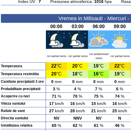
Index UV :
7
Presiunea atmosferica:
1016
hpa Rasarit
Vremea in Milisauti - Miercuri 
00:00
03:00
06:00
09:00
cer predominant
cer partial noros
cer partial noros
cer partial noros
noros
22
°C
20
°C
19
°C
22
°C
Temperatura
20
°C
18
°C
16
°C
19
°C
Temperatura resimitita
0
mm
0
mm
0
mm
0
mm
Cantitate precipitatii 3 ore
3
%
4
%
7
%
6
%
Probabilitate precipitatii
71
%
70
%
75
%
74
%
Acoperire cu nori
17
km/h
16
km/h
15
km/h
16
km/h
Viteza vantului
27
km/h
28
km/h
21
km/h
25
km/h
Rafale de vant
NV
NNV
NV
N
Directia vantului
65
%
62
%
61
%
46
%
Umiditatea relativa