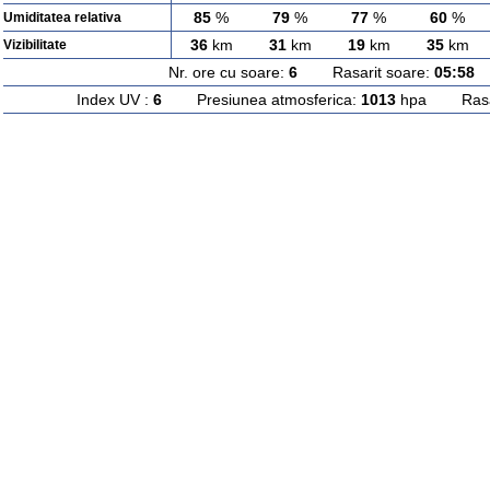
85
%
79
%
77
%
60
%
Umiditatea relativa
36
km
31
km
19
km
35
km
Vizibilitate
Nr. ore cu soare:
6
Rasarit soare:
05:58
A
Index UV :
6
Presiunea atmosferica:
1013
hpa Rasari