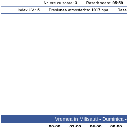
Nr. ore cu soare:
3
Rasarit soare:
05:59
A
Index UV :
5
Presiunea atmosferica:
1017
hpa Rasarit
Vremea in Milisauti - Duminica 
00:00
03:00
06:00
09:00