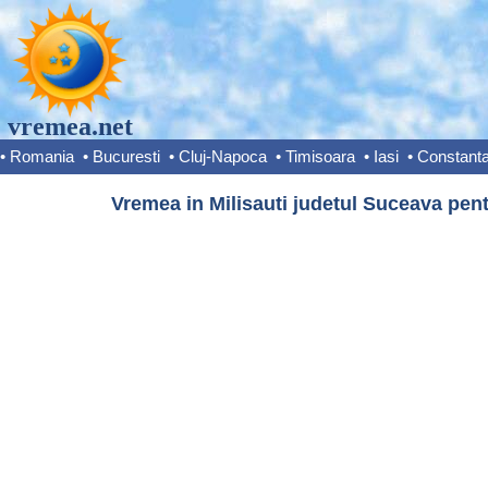
vremea.net
•
Romania
•
Bucuresti
•
Cluj-Napoca
•
Timisoara
•
Iasi
•
Constant
Vremea in Milisauti judetul Suceava pent