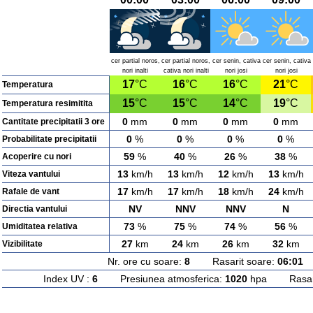
cer partial noros,
cer partial noros,
cer senin, cativa
cer senin, cativa
nori inalti
cativa nori inalti
nori josi
nori josi
17
°C
16
°C
16
°C
21
°C
Temperatura
15
°C
15
°C
14
°C
19
°C
Temperatura resimitita
0
mm
0
mm
0
mm
0
mm
Cantitate precipitatii 3 ore
0
%
0
%
0
%
0
%
Probabilitate precipitatii
59
%
40
%
26
%
38
%
Acoperire cu nori
13
km/h
13
km/h
12
km/h
13
km/h
Viteza vantului
17
km/h
17
km/h
18
km/h
24
km/h
Rafale de vant
NV
NNV
NNV
N
Directia vantului
73
%
75
%
74
%
56
%
Umiditatea relativa
27
km
24
km
26
km
32
km
Vizibilitate
Nr. ore cu soare:
8
Rasarit soare:
06:01
A
Index UV :
6
Presiunea atmosferica:
1020
hpa Rasarit