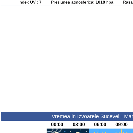
Index UV :
7
Presiunea atmosferica:
1018
hpa Rasarit
Vremea in Izvoarele Sucevei - Mar
00:00
03:00
06:00
09:00