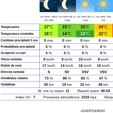
cer senin, cativa
cer senin dar cu
cer senin dar cu
cer senin, fara
nori inalti
ceata
ceata
nori
17
°C
15
°C
15
°C
24
°C
Temperatura
16
°C
14
°C
13
°C
22
°C
Temperatura resimitita
0
mm
0
mm
0
mm
0
mm
Cantitate precipitatii 3 ore
0
%
0
%
0
%
0
%
Probabilitate precipitatii
5
%
0
%
0
%
0
%
Acoperire cu nori
9
km/h
9
km/h
10
km/h
9
km/h
Viteza vantului
17
km/h
14
km/h
16
km/h
15
km/h
Rafale de vant
S
SV
VSV
VSV
Directia vantului
73
%
88
%
83
%
47
%
Umiditatea relativa
30
km
19
km
22
km
46
km
Vizibilitate
Nr. ore cu soare:
11
Rasarit soare:
06:03
A
Index UV :
7
Presiunea atmosferica:
1016
hpa Rasarit
ADVERTISEMENT