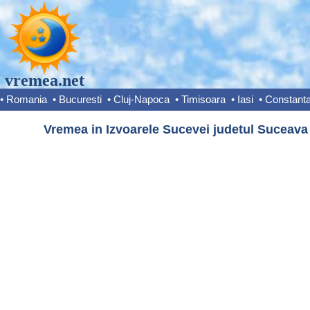
vremea.net
•
Romania
•
Bucuresti
•
Cluj-Napoca
•
Timisoara
•
Iasi
•
Constant
Vremea in Izvoarele Sucevei judetul Suceava 