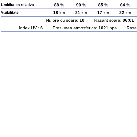
88
%
90
%
85
%
64
%
Umiditatea relativa
18
km
21
km
17
km
22
km
Vizibilitate
Nr. ore cu soare:
10
Rasarit soare:
06:01
A
Index UV :
6
Presiunea atmosferica:
1021
hpa Rasarit