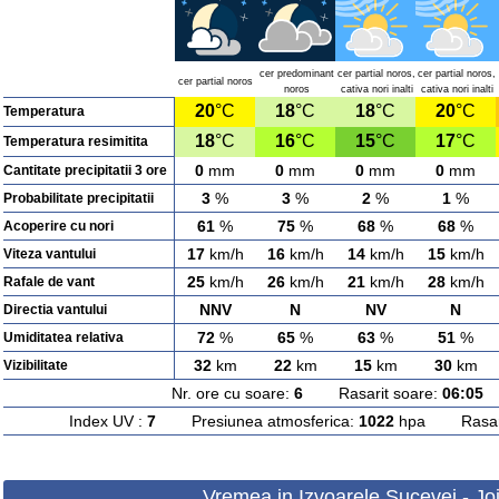
cer predominant
cer partial noros,
cer partial noros,
cer partial noros
noros
cativa nori inalti
cativa nori inalti
20
°C
18
°C
18
°C
20
°C
Temperatura
18
°C
16
°C
15
°C
17
°C
Temperatura resimitita
0
mm
0
mm
0
mm
0
mm
Cantitate precipitatii 3 ore
3
%
3
%
2
%
1
%
Probabilitate precipitatii
61
%
75
%
68
%
68
%
Acoperire cu nori
17
km/h
16
km/h
14
km/h
15
km/h
Viteza vantului
25
km/h
26
km/h
21
km/h
28
km/h
Rafale de vant
NNV
N
NV
N
Directia vantului
72
%
65
%
63
%
51
%
Umiditatea relativa
32
km
22
km
15
km
30
km
Vizibilitate
Nr. ore cu soare:
6
Rasarit soare:
06:05
A
Index UV :
7
Presiunea atmosferica:
1022
hpa Rasarit
Vremea in Izvoarele Sucevei - Jo