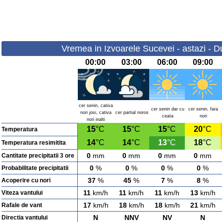
Vremea in Izvoarele Sucevei - astazi - 
00:00
03:00
06:00
09:00
cer senin, cativa
cer senin dar cu
cer senin, fara
nori josi, cativa
cer partial noros
ceata
nori
nori inalti
15
°C
15
°C
15
°C
20
°C
Temperatura
14
°C
14
°C
13
°C
18
°C
Temperatura resimitita
0
mm
0
mm
0
mm
0
mm
Cantitate precipitatii 3 ore
0
%
0
%
0
%
0
%
Probabilitate precipitatii
37
%
45
%
7
%
8
%
Acoperire cu nori
11
km/h
11
km/h
11
km/h
13
km/h
Viteza vantului
17
km/h
18
km/h
18
km/h
21
km/h
Rafale de vant
N
NNV
NV
N
Directia vantului