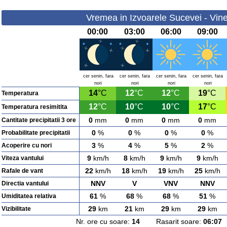
Vremea in Izvoarele Sucevei - Vine
00:00
03:00
06:00
09:00
cer senin, fara
cer senin, fara
cer senin, fara
cer senin, fara
nori
nori
nori
nori
14
°C
12
°C
12
°C
19
°C
Temperatura
12
°C
10
°C
10
°C
17
°C
Temperatura resimitita
0
mm
0
mm
0
mm
0
mm
Cantitate precipitatii 3 ore
0
%
0
%
0
%
0
%
Probabilitate precipitatii
3
%
4
%
5
%
2
%
Acoperire cu nori
9
km/h
8
km/h
9
km/h
9
km/h
Viteza vantului
22
km/h
18
km/h
19
km/h
25
km/h
Rafale de vant
NNV
V
VNV
NNV
Directia vantului
61
%
68
%
68
%
51
%
Umiditatea relativa
29
km
21
km
29
km
29
km
Vizibilitate
Nr. ore cu soare:
14
Rasarit soare:
06:07
A