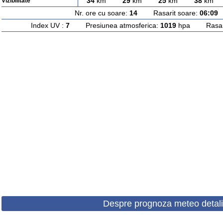
34
km
29
km
25
km
38
km
Vizibilitate
Nr. ore cu soare:
14
Rasarit soare:
06:09
A
Index UV :
7
Presiunea atmosferica:
1019
hpa Rasarit
Despre prognoza meteo detali