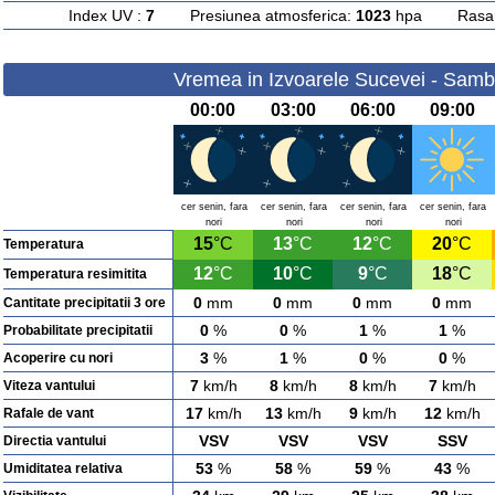
Index UV :
7
Presiunea atmosferica:
1023
hpa Rasarit
Vremea in Izvoarele Sucevei - Samb
00:00
03:00
06:00
09:00
cer senin, fara
cer senin, fara
cer senin, fara
cer senin, fara
nori
nori
nori
nori
15
°C
13
°C
12
°C
20
°C
Temperatura
12
°C
10
°C
9
°C
18
°C
Temperatura resimitita
0
mm
0
mm
0
mm
0
mm
Cantitate precipitatii 3 ore
0
%
0
%
1
%
1
%
Probabilitate precipitatii
3
%
1
%
0
%
0
%
Acoperire cu nori
7
km/h
8
km/h
8
km/h
7
km/h
Viteza vantului
17
km/h
13
km/h
9
km/h
12
km/h
Rafale de vant
VSV
VSV
VSV
SSV
Directia vantului
53
%
58
%
59
%
43
%
Umiditatea relativa