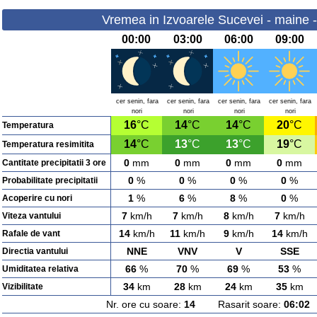
Vremea in Izvoarele Sucevei - maine -
00:00
03:00
06:00
09:00
cer senin, fara
cer senin, fara
cer senin, fara
cer senin, fara
nori
nori
nori
nori
16
°C
14
°C
14
°C
20
°C
Temperatura
14
°C
13
°C
13
°C
19
°C
Temperatura resimitita
0
mm
0
mm
0
mm
0
mm
Cantitate precipitatii 3 ore
0
%
0
%
0
%
0
%
Probabilitate precipitatii
1
%
6
%
8
%
0
%
Acoperire cu nori
7
km/h
7
km/h
8
km/h
7
km/h
Viteza vantului
14
km/h
11
km/h
9
km/h
14
km/h
Rafale de vant
NNE
VNV
V
SSE
Directia vantului
66
%
70
%
69
%
53
%
Umiditatea relativa
34
km
28
km
24
km
35
km
Vizibilitate
Nr. ore cu soare:
14
Rasarit soare:
06:02
A