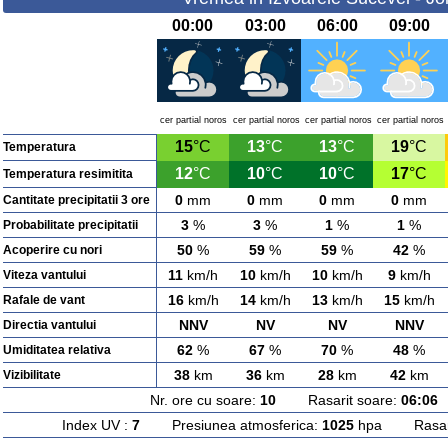
00:00
03:00
06:00
09:00
cer partial noros
cer partial noros
cer partial noros
cer partial noros
15
°C
13
°C
13
°C
19
°C
Temperatura
12
°C
10
°C
10
°C
17
°C
Temperatura resimitita
0
mm
0
mm
0
mm
0
mm
Cantitate precipitatii 3 ore
3
%
3
%
1
%
1
%
Probabilitate precipitatii
50
%
59
%
59
%
42
%
Acoperire cu nori
11
km/h
10
km/h
10
km/h
9
km/h
Viteza vantului
16
km/h
14
km/h
13
km/h
15
km/h
Rafale de vant
NNV
NV
NV
NNV
Directia vantului
62
%
67
%
70
%
48
%
Umiditatea relativa
38
km
36
km
28
km
42
km
Vizibilitate
Nr. ore cu soare:
10
Rasarit soare:
06:06
A
Index UV :
7
Presiunea atmosferica:
1025
hpa Rasarit