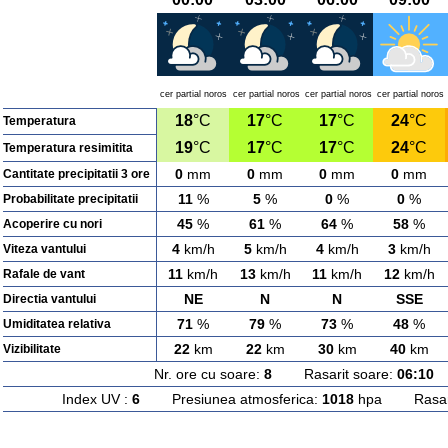
cer partial noros
cer partial noros
cer partial noros
cer partial noros
18
°C
17
°C
17
°C
24
°C
Temperatura
19
°C
17
°C
17
°C
24
°C
Temperatura resimitita
0
mm
0
mm
0
mm
0
mm
Cantitate precipitatii 3 ore
11
%
5
%
0
%
0
%
Probabilitate precipitatii
45
%
61
%
64
%
58
%
Acoperire cu nori
4
km/h
5
km/h
4
km/h
3
km/h
Viteza vantului
11
km/h
13
km/h
11
km/h
12
km/h
Rafale de vant
NE
N
N
SSE
Directia vantului
71
%
79
%
73
%
48
%
Umiditatea relativa
22
km
22
km
30
km
40
km
Vizibilitate
Nr. ore cu soare:
8
Rasarit soare:
06:10
A
Index UV :
6
Presiunea atmosferica:
1018
hpa Rasarit