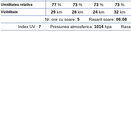
77
%
73
%
73
%
73
%
Umiditatea relativa
29
km
28
km
24
km
32
km
Vizibilitate
Nr. ore cu soare:
5
Rasarit soare:
06:08
A
Index UV :
7
Presiunea atmosferica:
1014
hpa Rasarit