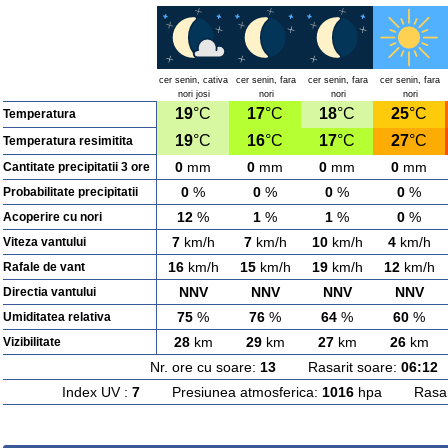
cer senin, cativa
cer senin, fara
cer senin, fara
cer senin, fara
nori josi
nori
nori
nori
19
°C
17
°C
18
°C
25
°C
Temperatura
19
°C
16
°C
17
°C
27
°C
Temperatura resimitita
0
mm
0
mm
0
mm
0
mm
Cantitate precipitatii 3 ore
0
%
0
%
0
%
0
%
Probabilitate precipitatii
12
%
1
%
1
%
0
%
Acoperire cu nori
7
km/h
7
km/h
10
km/h
4
km/h
Viteza vantului
16
km/h
15
km/h
19
km/h
12
km/h
Rafale de vant
NNV
NNV
NNV
NNV
Directia vantului
75
%
76
%
64
%
60
%
Umiditatea relativa
28
km
29
km
27
km
26
km
Vizibilitate
Nr. ore cu soare:
13
Rasarit soare:
06:12
A
Index UV :
7
Presiunea atmosferica:
1016
hpa Rasarit