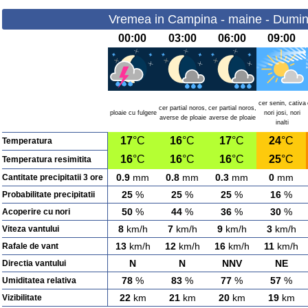
Vremea in Campina - maine - Dumin
00:00
03:00
06:00
09:00
cer senin, cativa
cer partial noros,
cer partial noros,
ploaie cu fulgere
nori josi, nori
averse de ploaie
averse de ploaie
inalti
17
°C
16
°C
17
°C
24
°C
Temperatura
16
°C
16
°C
16
°C
25
°C
Temperatura resimitita
0.9
mm
0.8
mm
0.3
mm
0
mm
Cantitate precipitatii 3 ore
25
%
25
%
25
%
16
%
Probabilitate precipitatii
50
%
44
%
36
%
30
%
Acoperire cu nori
8
km/h
7
km/h
9
km/h
3
km/h
Viteza vantului
13
km/h
12
km/h
16
km/h
11
km/h
Rafale de vant
N
N
NNV
NE
Directia vantului
78
%
83
%
77
%
57
%
Umiditatea relativa
22
km
21
km
20
km
19
km
Vizibilitate