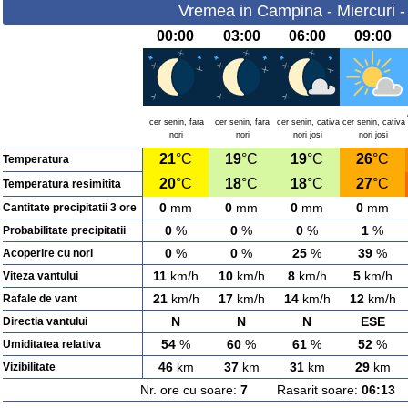
Vremea in Campina - Miercuri -
00:00
03:00
06:00
09:00
cer senin, fara
cer senin, fara
cer senin, cativa
cer senin, cativa
nori
nori
nori josi
nori josi
21
°C
19
°C
19
°C
26
°C
Temperatura
20
°C
18
°C
18
°C
27
°C
Temperatura resimitita
0
mm
0
mm
0
mm
0
mm
Cantitate precipitatii 3 ore
0
%
0
%
0
%
1
%
Probabilitate precipitatii
0
%
0
%
25
%
39
%
Acoperire cu nori
11
km/h
10
km/h
8
km/h
5
km/h
Viteza vantului
21
km/h
17
km/h
14
km/h
12
km/h
Rafale de vant
N
N
N
ESE
Directia vantului
54
%
60
%
61
%
52
%
Umiditatea relativa
46
km
37
km
31
km
29
km
Vizibilitate
Nr. ore cu soare:
7
Rasarit soare:
06:13
A