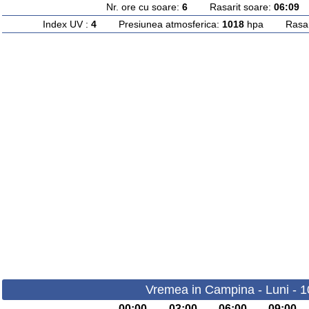
Nr. ore cu soare:
6
Rasarit soare:
06:09
A
Index UV :
4
Presiunea atmosferica:
1018
hpa Rasarit
Vremea in Campina - Luni - 
00:00
03:00
06:00
09:00