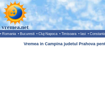
vremea.net
•
Romania
•
Bucuresti
•
Cluj-Napoca
•
Timisoara
•
Iasi
•
Constant
Vremea in Campina judetul Prahova pentr