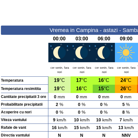
Vremea in Campina - astazi - Samb
00:00
03:00
06:00
09:00
cer senin, fara
cer senin, fara
cer senin, fara
cer senin, fara
nori
nori
nori
nori
19
°C
17
°C
16
°C
24
°C
Temperatura
19
°C
16
°C
15
°C
26
°C
Temperatura resimitita
0
mm
0
mm
0
mm
0
mm
Cantitate precipitatii 3 ore
2
%
0
%
0
%
5
%
Probabilitate precipitatii
0
%
0
%
0
%
8
%
Acoperire cu nori
9
km/h
10
km/h
10
km/h
7
km/h
Viteza vantului
16
km/h
15
km/h
15
km/h
13
km/h
Rafale de vant
N
N
N
NNV
Directia vantului