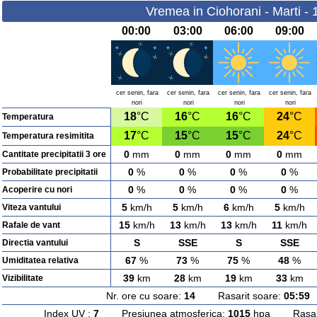
Vremea in Ciohorani - Marti -
00:00
03:00
06:00
09:00
cer senin, fara
cer senin, fara
cer senin, fara
cer senin, fara
nori
nori
nori
nori
18
°C
16
°C
16
°C
24
°C
Temperatura
17
°C
15
°C
15
°C
24
°C
Temperatura resimitita
0
mm
0
mm
0
mm
0
mm
Cantitate precipitatii 3 ore
0
%
0
%
0
%
0
%
Probabilitate precipitatii
0
%
0
%
0
%
0
%
Acoperire cu nori
5
km/h
5
km/h
6
km/h
5
km/h
Viteza vantului
15
km/h
13
km/h
13
km/h
11
km/h
Rafale de vant
S
SSE
S
SSE
Directia vantului
67
%
73
%
75
%
48
%
Umiditatea relativa
39
km
28
km
19
km
33
km
Vizibilitate
Nr. ore cu soare:
14
Rasarit soare:
05:59
A
Index UV :
7
Presiunea atmosferica:
1015
hpa Rasarit