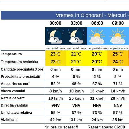
Vremea in Ciohorani - Miercuri 
00:00
03:00
06:00
09:00
cer partial noros
cer partial noros
cer partial noros
cer partial noros
23
°C
21
°C
20
°C
25
°C
Temperatura
23
°C
21
°C
20
°C
24
°C
Temperatura resimitita
0
mm
0
mm
0
mm
0
mm
Cantitate precipitatii 3 ore
4
%
0
%
2
%
2
%
Probabilitate precipitatii
52
%
48
%
67
%
71
%
Acoperire cu nori
8
km/h
10
km/h
13
km/h
14
km/h
Viteza vantului
19
km/h
25
km/h
31
km/h
28
km/h
Rafale de vant
VNV
VNV
NNV
NNV
Directia vantului
55
%
67
%
73
%
57
%
Umiditatea relativa
42
km
31
km
24
km
25
km
Vizibilitate
Nr. ore cu soare:
5
Rasarit soare:
06:00
A