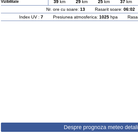
39
km
29
km
25
km
37
km
Vizibilitate
Nr. ore cu soare:
13
Rasarit soare:
06:02
A
Index UV :
7
Presiunea atmosferica:
1025
hpa Rasarit
Despre prognoza meteo detali