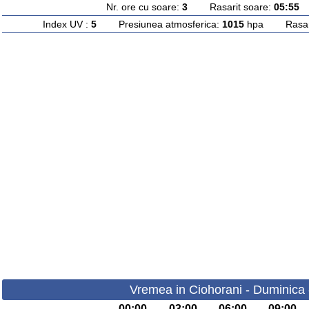
Nr. ore cu soare:
3
Rasarit soare:
05:55
A
Index UV :
5
Presiunea atmosferica:
1015
hpa Rasarit
Vremea in Ciohorani - Duminica 
00:00
03:00
06:00
09:00