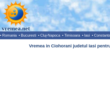
vremea.net
•
Romania
•
Bucuresti
•
Cluj-Napoca
•
Timisoara
•
Iasi
•
Constant
Vremea in Ciohorani judetul Iasi pentru