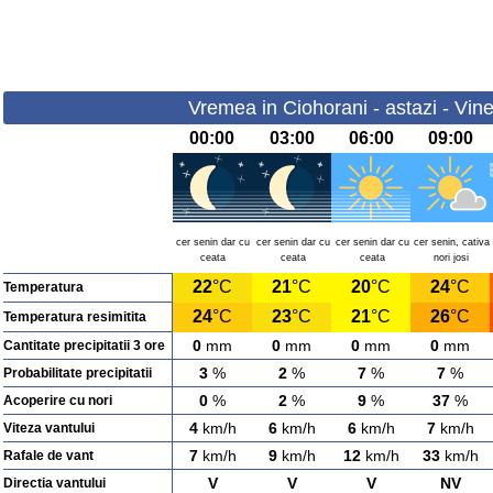
Vremea in Ciohorani - astazi - Vine
00:00
03:00
06:00
09:00
cer senin dar cu
cer senin dar cu
cer senin dar cu
cer senin, cativa
ceata
ceata
ceata
nori josi
22
°C
21
°C
20
°C
24
°C
Temperatura
24
°C
23
°C
21
°C
26
°C
Temperatura resimitita
0
mm
0
mm
0
mm
0
mm
Cantitate precipitatii 3 ore
3
%
2
%
7
%
7
%
Probabilitate precipitatii
0
%
2
%
9
%
37
%
Acoperire cu nori
4
km/h
6
km/h
6
km/h
7
km/h
Viteza vantului
7
km/h
9
km/h
12
km/h
33
km/h
Rafale de vant
V
V
V
NV
Directia vantului