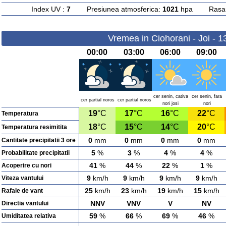
Index UV :
7
Presiunea atmosferica:
1021
hpa Rasarit
Vremea in Ciohorani - Joi - 
00:00
03:00
06:00
09:00
cer senin, cativa
cer senin, fara
cer partial noros
cer partial noros
nori josi
nori
19
°C
17
°C
16
°C
22
°C
Temperatura
18
°C
15
°C
14
°C
20
°C
Temperatura resimitita
0
mm
0
mm
0
mm
0
mm
Cantitate precipitatii 3 ore
5
%
3
%
4
%
4
%
Probabilitate precipitatii
41
%
44
%
22
%
1
%
Acoperire cu nori
9
km/h
9
km/h
9
km/h
9
km/h
Viteza vantului
25
km/h
23
km/h
19
km/h
15
km/h
Rafale de vant
NNV
VNV
V
NV
Directia vantului
59
%
66
%
69
%
46
%
Umiditatea relativa