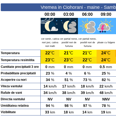
Vremea in Ciohorani - maine - Samb
00:00
03:00
06:00
09:00
cer senin, cativa
cer partial noros,
cer partial noros,
nori josi, cativa
posibil nori de
posibil nori de
ploaie cu fulgere
nori inalti
furtuna
furtuna
22
°C
21
°C
21
°C
24
°C
Temperatura
23
°C
23
°C
22
°C
24
°C
Temperatura resimitita
0
mm
0
mm
0
mm
0.5
mm
Cantitate precipitatii 3 ore
23
%
4
%
6
%
25
%
Probabilitate precipitatii
34
%
51
%
73
%
82
%
Acoperire cu nori
14
km/h
17
km/h
18
km/h
22
km/h
Viteza vantului
34
km/h
38
km/h
39
km/h
48
km/h
Rafale de vant
NV
NV
NV
NNV
Directia vantului
94
%
98
%
97
%
78
%
Umiditatea relativa
33
km
18
km
14
km
19
km
Vizibilitate