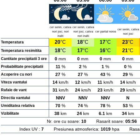
cer senin, cativa
cer senin, cativa
cer senin, cativa
nori josi, nori
nori josi, cativa
cer partial noros
nori josi
inalti
nori inalti
20
°C
18
°C
17
°C
23
°C
Temperatura
18
°C
17
°C
16
°C
21
°C
Temperatura resimitita
0
mm
0
mm
0
mm
0
mm
Cantitate precipitatii 3 ore
11
%
2
%
1
%
0
%
Probabilitate precipitatii
27
%
27
%
43
%
29
%
Acoperire cu nori
14
km/h
12
km/h
11
km/h
14
km/h
Viteza vantului
31
km/h
24
km/h
23
km/h
29
km/h
Rafale de vant
NNV
NNV
NNV
N
Directia vantului
70
%
74
%
78
%
53
%
Umiditatea relativa
38
km
24
km
6.1
km
34
km
Vizibilitate
Nr. ore cu soare:
10
Rasarit soare:
05:56
A
Index UV :
7
Presiunea atmosferica:
1019
hpa Rasarit