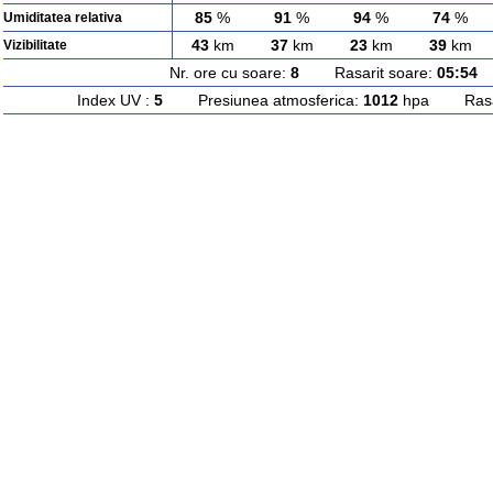
85
%
91
%
94
%
74
%
Umiditatea relativa
43
km
37
km
23
km
39
km
Vizibilitate
Nr. ore cu soare:
8
Rasarit soare:
05:54
A
Index UV :
5
Presiunea atmosferica:
1012
hpa Rasari