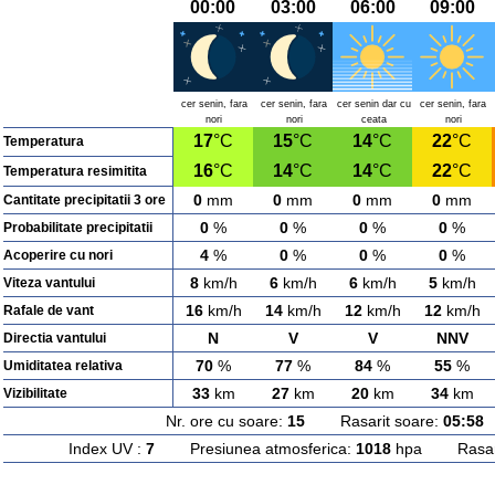
00:00
03:00
06:00
09:00
cer senin, fara
cer senin, fara
cer senin dar cu
cer senin, fara
nori
nori
ceata
nori
17
°C
15
°C
14
°C
22
°C
Temperatura
16
°C
14
°C
14
°C
22
°C
Temperatura resimitita
0
mm
0
mm
0
mm
0
mm
Cantitate precipitatii 3 ore
0
%
0
%
0
%
0
%
Probabilitate precipitatii
4
%
0
%
0
%
0
%
Acoperire cu nori
8
km/h
6
km/h
6
km/h
5
km/h
Viteza vantului
16
km/h
14
km/h
12
km/h
12
km/h
Rafale de vant
N
V
V
NNV
Directia vantului
70
%
77
%
84
%
55
%
Umiditatea relativa
33
km
27
km
20
km
34
km
Vizibilitate
Nr. ore cu soare:
15
Rasarit soare:
05:58
A
Index UV :
7
Presiunea atmosferica:
1018
hpa Rasarit