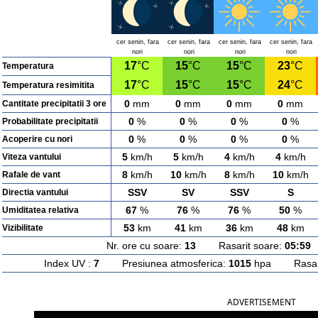
cer senin, fara
cer senin, fara
cer senin, fara
cer senin, fara
nori
nori
nori
nori
17
°C
15
°C
15
°C
23
°C
Temperatura
17
°C
15
°C
15
°C
24
°C
Temperatura resimitita
0
mm
0
mm
0
mm
0
mm
Cantitate precipitatii 3 ore
0
%
0
%
0
%
0
%
Probabilitate precipitatii
0
%
0
%
0
%
0
%
Acoperire cu nori
5
km/h
5
km/h
4
km/h
4
km/h
Viteza vantului
8
km/h
10
km/h
8
km/h
10
km/h
Rafale de vant
SSV
SV
SSV
S
Directia vantului
67
%
76
%
76
%
50
%
Umiditatea relativa
53
km
41
km
36
km
48
km
Vizibilitate
Nr. ore cu soare:
13
Rasarit soare:
05:59
A
Index UV :
7
Presiunea atmosferica:
1015
hpa Rasarit
ADVERTISEMENT