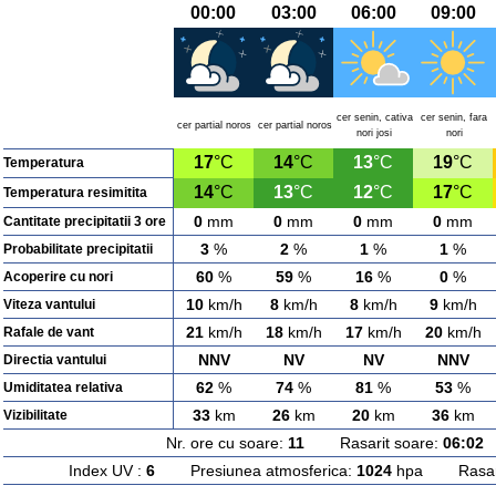
00:00
03:00
06:00
09:00
cer senin, cativa
cer senin, fara
cer partial noros
cer partial noros
nori josi
nori
17
°C
14
°C
13
°C
19
°C
Temperatura
14
°C
13
°C
12
°C
17
°C
Temperatura resimitita
0
mm
0
mm
0
mm
0
mm
Cantitate precipitatii 3 ore
3
%
2
%
1
%
1
%
Probabilitate precipitatii
60
%
59
%
16
%
0
%
Acoperire cu nori
10
km/h
8
km/h
8
km/h
9
km/h
Viteza vantului
21
km/h
18
km/h
17
km/h
20
km/h
Rafale de vant
NNV
NV
NV
NNV
Directia vantului
62
%
74
%
81
%
53
%
Umiditatea relativa
33
km
26
km
20
km
36
km
Vizibilitate
Nr. ore cu soare:
11
Rasarit soare:
06:02
A
Index UV :
6
Presiunea atmosferica:
1024
hpa Rasarit