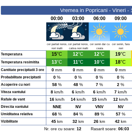
Vremea in Popricani - Vineri -
00:00
03:00
06:00
09:00
cer partial noros,
cer partial noros,
cer senin dar cu
cer senin, fara
nori inalti
cativa nori inalti
ceata
nori
15
°C
12
°C
12
°C
19
°C
Temperatura
13
°C
11
°C
10
°C
18
°C
Temperatura resimitita
0
mm
0
mm
0
mm
0
mm
Cantitate precipitatii 3 ore
0
%
0
%
0
%
0
%
Probabilitate precipitatii
58
%
48
%
7
%
2
%
Acoperire cu nori
8
km/h
6
km/h
6
km/h
7
km/h
Viteza vantului
16
km/h
14
km/h
15
km/h
12
km/h
Rafale de vant
NNE
NV
VNV
NV
Directia vantului
68
%
84
%
89
%
57
%
Umiditatea relativa
45
km
32
km
26
km
42
km
Vizibilitate
Nr. ore cu soare:
12
Rasarit soare:
06:03
A