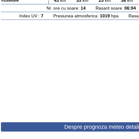
43
km
35
km
25
km
36
km
Vizibilitate
Nr. ore cu soare:
14
Rasarit soare:
06:04
A
Index UV :
7
Presiunea atmosferica:
1019
hpa Rasarit
Despre prognoza meteo detali