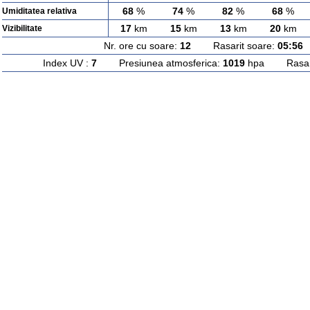
68
%
74
%
82
%
68
%
Umiditatea relativa
17
km
15
km
13
km
20
km
Vizibilitate
Nr. ore cu soare:
12
Rasarit soare:
05:56
A
Index UV :
7
Presiunea atmosferica:
1019
hpa Rasarit