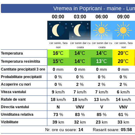
Vremea in Popricani - maine - Lun
00:00
03:00
06:00
09:00
cer senin, fara
cer senin dar cu
cer senin dar cu
cer senin, fara
nori
ceata
ceata
nori
16
°C
14
°C
14
°C
20
°C
Temperatura
15
°C
14
°C
13
°C
20
°C
Temperatura resimitita
0
mm
0
mm
0
mm
0
mm
Cantitate precipitatii 3 ore
0
%
0
%
0
%
0
%
Probabilitate precipitatii
0
%
2
%
2
%
2
%
Acoperire cu nori
9
km/h
7
km/h
7
km/h
6
km/h
Viteza vantului
18
km/h
18
km/h
13
km/h
14
km/h
Rafale de vant
N
VNV
V
VNV
Directia vantului
73
%
83
%
85
%
61
%
Umiditatea relativa
39
km
32
km
23
km
33
km
Vizibilitate
Nr. ore cu soare:
14
Rasarit soare:
05:58
A