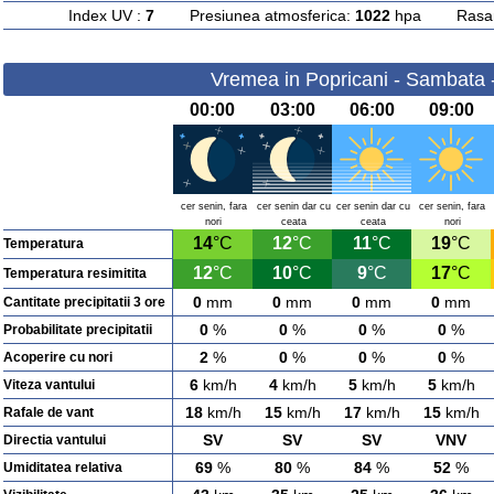
Index UV :
7
Presiunea atmosferica:
1022
hpa Rasarit
Vremea in Popricani - Sambata 
00:00
03:00
06:00
09:00
cer senin, fara
cer senin dar cu
cer senin dar cu
cer senin, fara
nori
ceata
ceata
nori
14
°C
12
°C
11
°C
19
°C
Temperatura
12
°C
10
°C
9
°C
17
°C
Temperatura resimitita
0
mm
0
mm
0
mm
0
mm
Cantitate precipitatii 3 ore
0
%
0
%
0
%
0
%
Probabilitate precipitatii
2
%
0
%
0
%
0
%
Acoperire cu nori
6
km/h
4
km/h
5
km/h
5
km/h
Viteza vantului
18
km/h
15
km/h
17
km/h
15
km/h
Rafale de vant
SV
SV
SV
VNV
Directia vantului
69
%
80
%
84
%
52
%
Umiditatea relativa