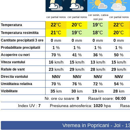
cer senin, cativa
cer partial noros
cer partial noros
cer partial noros
nori josi
22
°C
20
°C
19
°C
22
°C
Temperatura
21
°C
19
°C
18
°C
20
°C
Temperatura resimitita
0
mm
0
mm
0
mm
0
mm
Cantitate precipitatii 3 ore
1
%
1
%
1
%
1
%
Probabilitate precipitatii
70
%
41
%
36
%
50
%
Acoperire cu nori
16
km/h
15
km/h
13
km/h
15
km/h
Viteza vantului
23
km/h
29
km/h
28
km/h
29
km/h
Rafale de vant
NNV
NNV
NNV
NNV
Directia vantului
70
%
76
%
72
%
54
%
Umiditatea relativa
35
km
30
km
19
km
28
km
Vizibilitate
Nr. ore cu soare:
9
Rasarit soare:
06:00
A
Index UV :
7
Presiunea atmosferica:
1020
hpa Rasarit
Vremea in Popricani - Joi - 