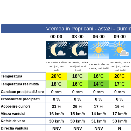
Vremea in Popricani - astazi - Dumi
00:00
03:00
06:00
09:00
cer senin, cativa
cer senin, cativa
cer senin, cativa
cer senin dar cu
nori josi, nori
nori josi, nori
nori josi, cativa
ceata, nori inalti
inalti
inalti
nori inalti
20
°C
18
°C
16
°C
20
°C
Temperatura
18
°C
16
°C
14
°C
17
°C
Temperatura resimitita
0
mm
0
mm
0
mm
0
mm
Cantitate precipitatii 3 ore
0
%
0
%
0
%
0
%
Probabilitate precipitatii
31
%
26
%
17
%
16
%
Acoperire cu nori
16
km/h
15
km/h
14
km/h
17
km/h
Viteza vantului
30
km/h
30
km/h
31
km/h
33
km/h
Rafale de vant
NNV
NNV
NNV
N
Directia vantului