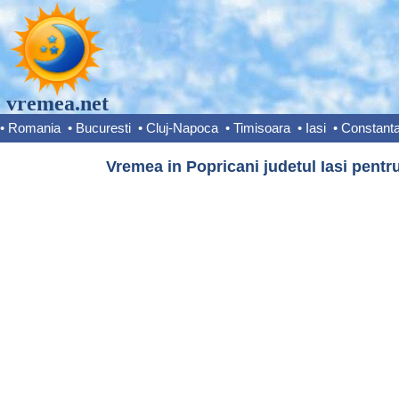
vremea.net
•
Romania
•
Bucuresti
•
Cluj-Napoca
•
Timisoara
•
Iasi
•
Constant
Vremea in Popricani judetul Iasi pentru