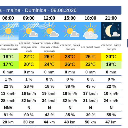
a - maine - Duminica - 09.08.2026
06:00
09:00
12:00
15:00
18:00
21:00
cer senin, cativa
cer senin, cativa
cer senin dar cu
cer senin, cativa
cer senin, cativa
nori josi, nori
nori josi, cativa
cer partial noros
ceata, nori inalti
nori josi
nori josi
inalti
nori inalti
18
°C
22
°C
26
°C
28
°C
26
°C
20
°C
17
°C
20
°C
24
°C
26
°C
23
°C
19
°C
0
mm
0
mm
0
mm
0
mm
0
mm
0
mm
1
%
1
%
0
%
0
%
0
%
0
%
22
%
28
%
18
%
38
%
43
%
22
%
13
km/h
16
km/h
19
km/h
18
km/h
17
km/h
10
km/h
28
km/h
32
km/h
34
km/h
32
km/h
31
km/h
24
km/h
NNV
N
N
N
N
N
81
%
60
%
43
%
35
%
39
%
55
%
20
km
30
km
44
km
48
km
50
km
47
km