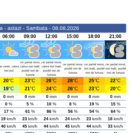
a - astazi - Sambata - 08.08.2026
06:00
09:00
12:00
15:00
18:00
21:00
cer partial noros,
cer partial noros,
cer partial noros,
cer partial noros,
cer partial noros,
er senin, cativa
cativa nori inalti,
cativa nori inalti,
posibil nori de
nori inalti, posibil
nori inalti, posibil
nori josi
posibil nori de
posibil nori de
furtuna
nori de furtuna
nori de furtuna
furtuna
furtuna
20
°C
23
°C
26
°C
28
°C
25
°C
22
°C
19
°C
21
°C
24
°C
26
°C
23
°C
20
°C
0
mm
0
mm
0
mm
0
mm
0
mm
0
mm
0
%
5
%
10
%
8
%
19
%
15
%
17
%
61
%
86
%
56
%
54
%
64
%
19
km/h
23
km/h
24
km/h
24
km/h
23
km/h
18
km/h
40
km/h
45
km/h
44
km/h
45
km/h
44
km/h
33
km/h