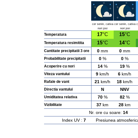
cer senin, cativa
cer senin, cativa
c
nori josi
nori josi
17
°C
15
°C
Temperatura
15
°C
14
°C
Temperatura resimitita
0
mm
0
mm
Cantitate precipitatii 3 ore
0
%
0
%
Probabilitate precipitatii
14
%
19
%
Acoperire cu nori
9
km/h
6
km/h
Viteza vantului
21
km/h
18
km/h
Rafale de vant
N
NNV
Directia vantului
70
%
82
%
Umiditatea relativa
37
km
28
km
Vizibilitate
Nr. ore cu soare:
14
Ras
Index UV :
7
Presiunea atmosferic