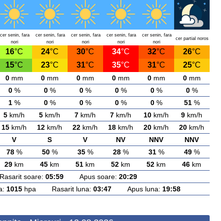
cer senin, fara
cer senin, fara
cer senin, fara
cer senin, fara
cer senin, fara
cer partial noros
nori
nori
nori
nori
nori
16
°C
24
°C
30
°C
34
°C
32
°C
26
°C
15
°C
23
°C
31
°C
35
°C
31
°C
25
°C
0
mm
0
mm
0
mm
0
mm
0
mm
0
mm
0
%
0
%
0
%
0
%
0
%
0
%
1
%
0
%
0
%
0
%
0
%
51
%
5
km/h
5
km/h
7
km/h
7
km/h
10
km/h
9
km/h
15
km/h
12
km/h
22
km/h
18
km/h
20
km/h
20
km/h
V
S
V
NV
NNV
NNV
78
%
50
%
35
%
28
%
31
%
49
%
29
km
45
km
51
km
52
km
52
km
46
km
arit soare:
05:59
Apus soare:
20:29
a:
1015
hpa Rasarit luna:
03:47
Apus luna:
19:58