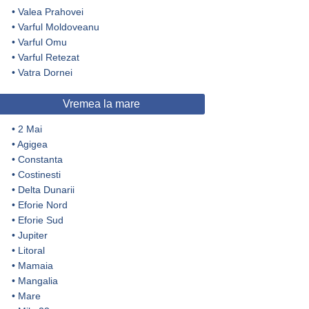
•
Valea Prahovei
•
Varful Moldoveanu
•
Varful Omu
•
Varful Retezat
•
Vatra Dornei
Vremea la mare
•
2 Mai
•
Agigea
•
Constanta
•
Costinesti
•
Delta Dunarii
•
Eforie Nord
•
Eforie Sud
•
Jupiter
•
Litoral
•
Mamaia
•
Mangalia
•
Mare