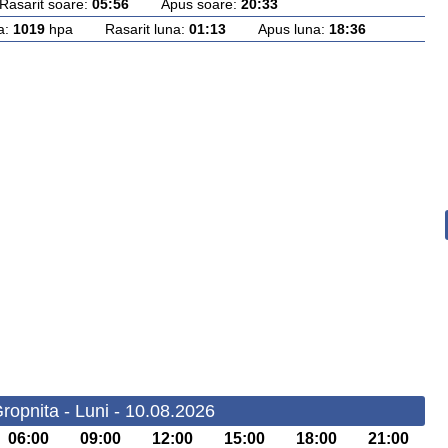
arit soare:
05:56
Apus soare:
20:33
a:
1019
hpa Rasarit luna:
01:13
Apus luna:
18:36
ropnita - Luni - 10.08.2026
06:00
09:00
12:00
15:00
18:00
21:00