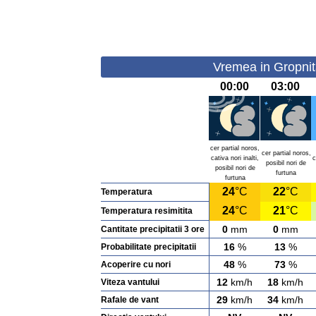
Vremea in Gropnit
00:00
03:00
cer partial noros,
cer partial noros,
cativa nori inalti,
c
posibil nori de
posibil nori de
furtuna
furtuna
24
°C
22
°C
Temperatura
24
°C
21
°C
Temperatura resimitita
0
mm
0
mm
Cantitate precipitatii 3 ore
16
%
13
%
Probabilitate precipitatii
48
%
73
%
Acoperire cu nori
12
km/h
18
km/h
Viteza vantului
29
km/h
34
km/h
Rafale de vant