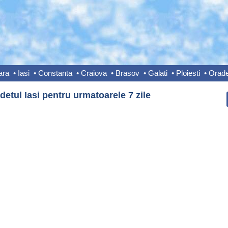
ara
•
Iasi
•
Constanta
•
Craiova
•
Brasov
•
Galati
•
Ploiesti
•
Orad
etul Iasi pentru urmatoarele 7 zile