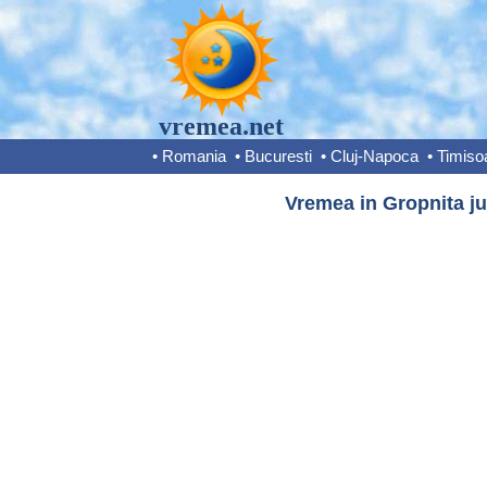
vremea.net
•
Romania
•
Bucuresti
•
Cluj-Napoca
•
Timiso
Vremea in Gropnita jud