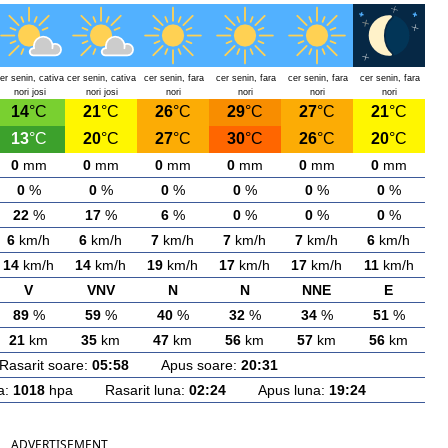
er senin, cativa
cer senin, cativa
cer senin, fara
cer senin, fara
cer senin, fara
cer senin, fara
nori josi
nori josi
nori
nori
nori
nori
14
°C
21
°C
26
°C
29
°C
27
°C
21
°C
13
°C
20
°C
27
°C
30
°C
26
°C
20
°C
0
mm
0
mm
0
mm
0
mm
0
mm
0
mm
0
%
0
%
0
%
0
%
0
%
0
%
22
%
17
%
6
%
0
%
0
%
0
%
6
km/h
6
km/h
7
km/h
7
km/h
7
km/h
6
km/h
14
km/h
14
km/h
19
km/h
17
km/h
17
km/h
11
km/h
V
VNV
N
N
NNE
E
89
%
59
%
40
%
32
%
34
%
51
%
21
km
35
km
47
km
56
km
57
km
56
km
arit soare:
05:58
Apus soare:
20:31
a:
1018
hpa Rasarit luna:
02:24
Apus luna:
19:24
ADVERTISEMENT