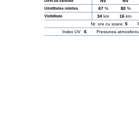
NV
NV
Directia vantului
67
%
80
%
Umiditatea relativa
34
km
16
km
Vizibilitate
Nr. ore cu soare:
5
Rasa
Index UV :
6
Presiunea atmosferic