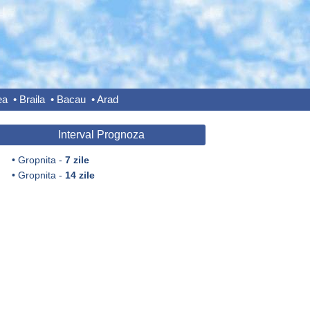
ea
•
Braila
•
Bacau
•
Arad
Interval Prognoza
•
Gropnita -
7 zile
•
Gropnita -
14 zile