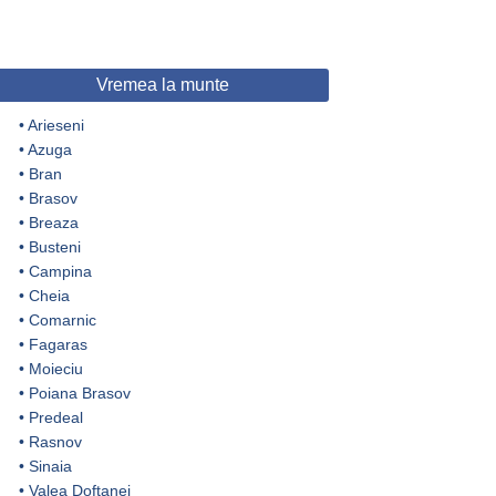
Vremea la munte
•
Arieseni
•
Azuga
•
Bran
•
Brasov
•
Breaza
•
Busteni
•
Campina
•
Cheia
•
Comarnic
•
Fagaras
•
Moieciu
•
Poiana Brasov
•
Predeal
•
Rasnov
•
Sinaia
•
Valea Doftanei