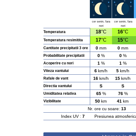
cer senin, fara
cer senin, fara
nori
nori
18
°C
16
°C
Temperatura
17
°C
15
°C
Temperatura resimitita
0
mm
0
mm
Cantitate precipitatii 3 ore
0
%
0
%
Probabilitate precipitatii
1
%
1
%
Acoperire cu nori
6
km/h
5
km/h
Viteza vantului
16
km/h
15
km/h
Rafale de vant
S
S
Directia vantului
65
%
76
%
Umiditatea relativa
50
km
41
km
Vizibilitate
Nr. ore cu soare:
13
Ras
Index UV :
7
Presiunea atmosferic