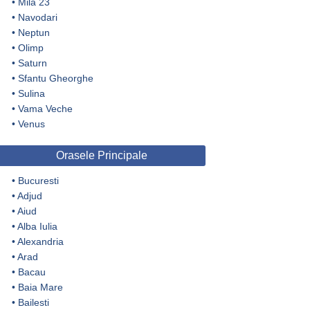
•
Mila 23
•
Navodari
•
Neptun
•
Olimp
•
Saturn
•
Sfantu Gheorghe
•
Sulina
•
Vama Veche
•
Venus
Orasele Principale
•
Bucuresti
•
Adjud
•
Aiud
•
Alba Iulia
•
Alexandria
•
Arad
•
Bacau
•
Baia Mare
•
Bailesti