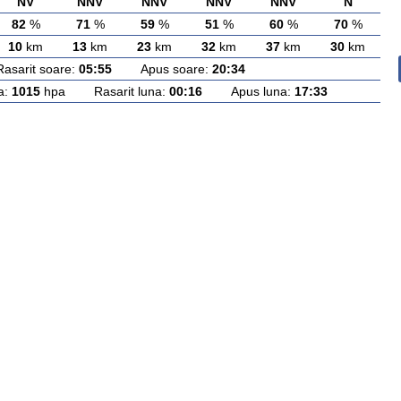
NV
NNV
NNV
NNV
NNV
N
82
%
71
%
59
%
51
%
60
%
70
%
10
km
13
km
23
km
32
km
37
km
30
km
rit soare:
05:55
Apus soare:
20:34
a:
1015
hpa Rasarit luna:
00:16
Apus luna:
17:33