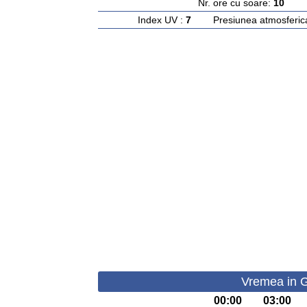
Nr. ore cu soare:
10
Ras
Index UV :
7
Presiunea atmosferic
Vremea in G
00:00
03:00