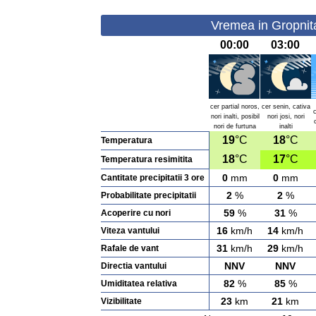
Vremea in Gropnit
00:00
03:00
cer partial noros,
cer senin, cativa
nori inalti, posibil
nori josi, nori
nori de furtuna
inalti
19
°C
18
°C
Temperatura
18
°C
17
°C
Temperatura resimitita
0
mm
0
mm
Cantitate precipitatii 3 ore
2
%
2
%
Probabilitate precipitatii
59
%
31
%
Acoperire cu nori
16
km/h
14
km/h
Viteza vantului
31
km/h
29
km/h
Rafale de vant
NNV
NNV
Directia vantului
82
%
85
%
Umiditatea relativa
23
km
21
km
Vizibilitate