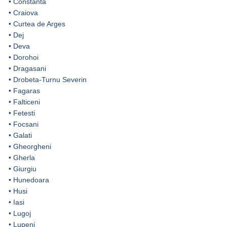
•
Constanta
•
Craiova
•
Curtea de Arges
•
Dej
•
Deva
•
Dorohoi
•
Dragasani
•
Drobeta-Turnu Severin
•
Fagaras
•
Falticeni
•
Fetesti
•
Focsani
•
Galati
•
Gheorgheni
•
Gherla
•
Giurgiu
•
Hunedoara
•
Husi
•
Iasi
•
Lugoj
•
Lupeni