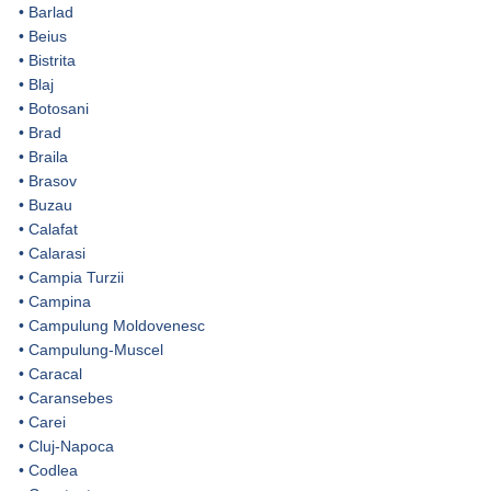
•
Barlad
•
Beius
•
Bistrita
•
Blaj
•
Botosani
•
Brad
•
Braila
•
Brasov
•
Buzau
•
Calafat
•
Calarasi
•
Campia Turzii
•
Campina
•
Campulung Moldovenesc
•
Campulung-Muscel
•
Caracal
•
Caransebes
•
Carei
•
Cluj-Napoca
•
Codlea