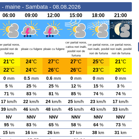
i - maine - Sambata - 08.08.2026
06:00
09:00
12:00
15:00
18:00
21:00
cer partial noros,
er partial noros,
cer partial noros,
cer partial noros,
cativa nori inalti,
posibil nori de
ploaie cu fulgere
ploaie cu fulgere
nori inalti, posibil
nori inalti, posibil
posibil nori de
furtuna
nori de furtuna
nori de furtuna
furtuna
21
°C
24
°C
27
°C
27
°C
25
°C
21
°C
22
°C
24
°C
26
°C
26
°C
23
°C
20
°C
0
mm
0.5
mm
0.6
mm
0
mm
0
mm
0
mm
5
%
25
%
25
%
12
%
15
%
3
%
71
%
83
%
81
%
85
%
74
%
74
%
17
km/h
22
km/h
24
km/h
25
km/h
23
km/h
17
km/h
39
km/h
46
km/h
48
km/h
45
km/h
43
km/h
33
km/h
NV
NNV
NNV
NNV
NNV
NNV
95
%
83
%
65
%
58
%
64
%
73
%
15
km
16
km
26
km
37
km
38
km
31
km