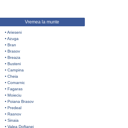
Vremea la munte
•
Arieseni
•
Azuga
•
Bran
•
Brasov
•
Breaza
•
Busteni
•
Campina
•
Cheia
•
Comarnic
•
Fagaras
•
Moieciu
•
Poiana Brasov
•
Predeal
•
Rasnov
•
Sinaia
•
Valea Doftanei