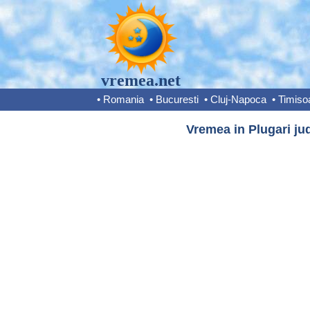
vremea.net
•
Romania
•
Bucuresti
•
Cluj-Napoca
•
Timiso
Vremea in Plugari jud