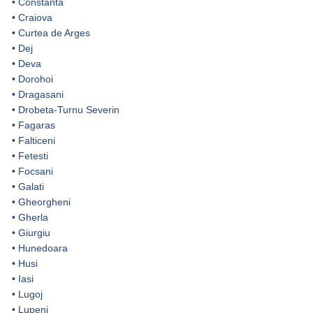
•
Constanta
•
Craiova
•
Curtea de Arges
•
Dej
•
Deva
•
Dorohoi
•
Dragasani
•
Drobeta-Turnu Severin
•
Fagaras
•
Falticeni
•
Fetesti
•
Focsani
•
Galati
•
Gheorgheni
•
Gherla
•
Giurgiu
•
Hunedoara
•
Husi
•
Iasi
•
Lugoj
•
Lupeni