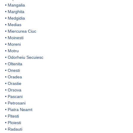
•
Mangalia
•
Marghita
•
Medgidia
•
Medias
•
Miercurea Ciuc
•
Moinesti
•
Moreni
•
Motru
•
Odorheiu Secuiesc
•
Oltenita
•
Onesti
•
Oradea
•
Orastie
•
Orsova
•
Pascani
•
Petrosani
•
Piatra Neamt
•
Pitesti
•
Ploiesti
•
Radauti