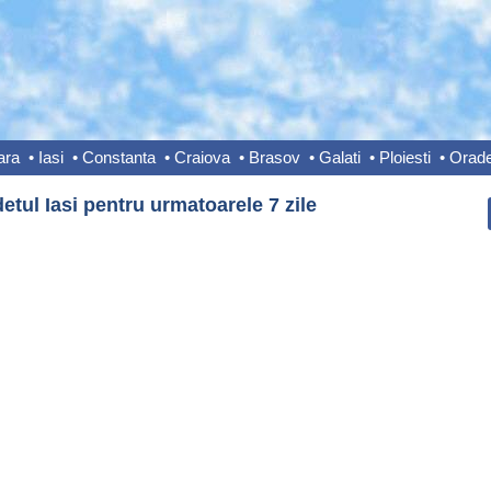
ara
•
Iasi
•
Constanta
•
Craiova
•
Brasov
•
Galati
•
Ploiesti
•
Orad
etul Iasi pentru urmatoarele 7 zile