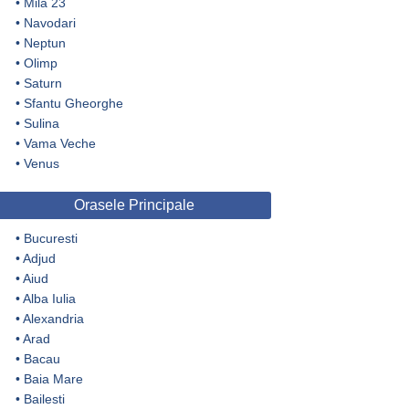
•
Mila 23
•
Navodari
•
Neptun
•
Olimp
•
Saturn
•
Sfantu Gheorghe
•
Sulina
•
Vama Veche
•
Venus
Orasele Principale
•
Bucuresti
•
Adjud
•
Aiud
•
Alba Iulia
•
Alexandria
•
Arad
•
Bacau
•
Baia Mare
•
Bailesti