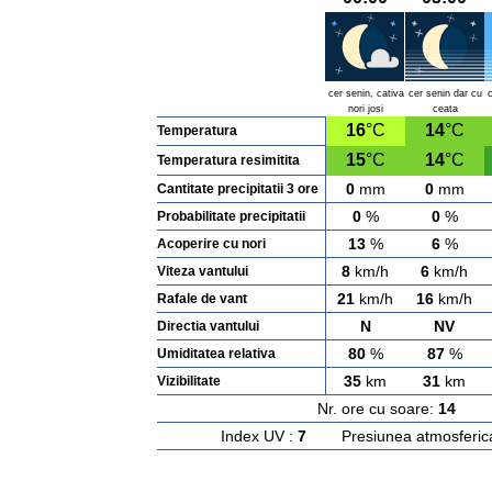
cer senin, cativa
cer senin dar cu
nori josi
ceata
16
°C
14
°C
Temperatura
15
°C
14
°C
Temperatura resimitita
0
mm
0
mm
Cantitate precipitatii 3 ore
0
%
0
%
Probabilitate precipitatii
13
%
6
%
Acoperire cu nori
8
km/h
6
km/h
Viteza vantului
21
km/h
16
km/h
Rafale de vant
N
NV
Directia vantului
80
%
87
%
Umiditatea relativa
35
km
31
km
Vizibilitate
Nr. ore cu soare:
14
Ras
Index UV :
7
Presiunea atmosferic