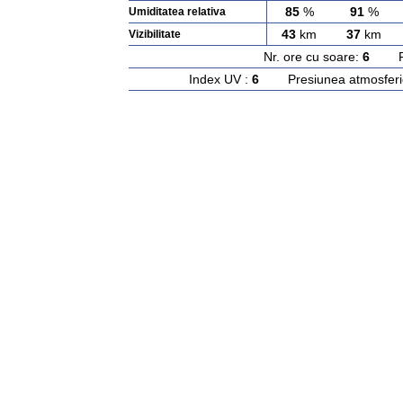
85
%
91
%
Umiditatea relativa
43
km
37
km
Vizibilitate
Nr. ore cu soare:
6
Rasa
Index UV :
6
Presiunea atmosferi