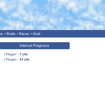
ea
•
Braila
•
Bacau
•
Arad
Interval Prognoza
•
Plugari -
7 zile
•
Plugari -
14 zile