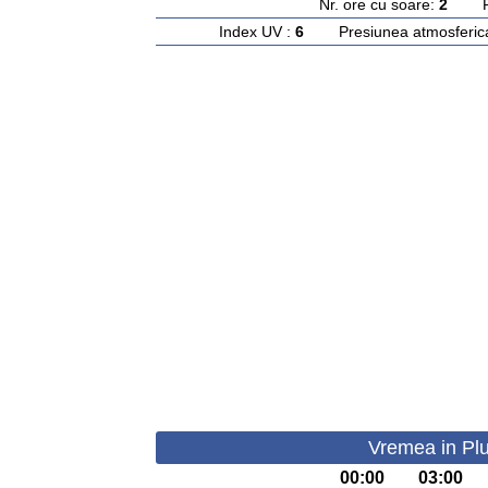
Nr. ore cu soare:
2
Rasa
Index UV :
6
Presiunea atmosferic
Vremea in Plu
00:00
03:00