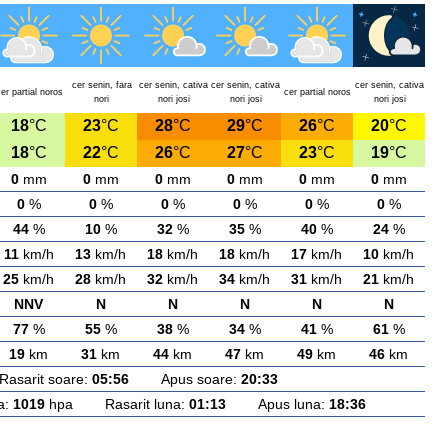
cer senin, fara
cer senin, cativa
cer senin, cativa
cer senin, cativa
er partial noros
cer partial noros
nori
nori josi
nori josi
nori josi
18
°C
23
°C
28
°C
29
°C
26
°C
20
°C
18
°C
22
°C
26
°C
27
°C
23
°C
19
°C
0
mm
0
mm
0
mm
0
mm
0
mm
0
mm
0
%
0
%
0
%
0
%
0
%
0
%
44
%
10
%
32
%
35
%
40
%
24
%
11
km/h
13
km/h
18
km/h
18
km/h
17
km/h
10
km/h
25
km/h
28
km/h
32
km/h
34
km/h
31
km/h
21
km/h
NNV
N
N
N
N
N
77
%
55
%
38
%
34
%
41
%
61
%
19
km
31
km
44
km
47
km
49
km
46
km
arit soare:
05:56
Apus soare:
20:33
a:
1019
hpa Rasarit luna:
01:13
Apus luna:
18:36