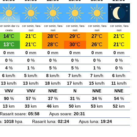
cer senin dar cu
cer senin, fara
cer senin, fara
cer senin, fara
cer senin, fara
cer senin, fara
ceata
nori
nori
nori
nori
nori
14
°C
21
°C
28
°C
29
°C
27
°C
21
°C
13
°C
21
°C
28
°C
30
°C
26
°C
21
°C
0
mm
0
mm
0
mm
0
mm
0
mm
0
mm
0
%
0
%
0
%
0
%
0
%
0
%
4
%
1
%
5
%
5
%
1
%
0
%
6
km/h
5
km/h
8
km/h
7
km/h
7
km/h
6
km/h
13
km/h
13
km/h
18
km/h
17
km/h
15
km/h
11
km/h
VNV
VNV
NNE
N
NNE
NNE
90
%
57
%
37
%
31
%
34
%
54
%
13
km
33
km
46
km
50
km
53
km
52
km
arit soare:
05:58
Apus soare:
20:31
a:
1018
hpa Rasarit luna:
02:24
Apus luna:
19:24