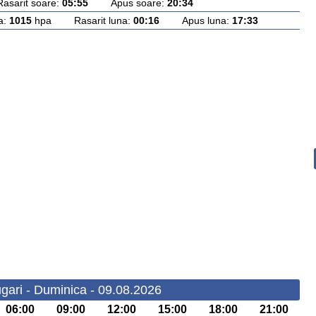
rit soare:
05:55
Apus soare:
20:34
a:
1015
hpa Rasarit luna:
00:16
Apus luna:
17:33
gari - Duminica - 09.08.2026
06:00
09:00
12:00
15:00
18:00
21:00