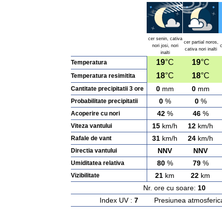
cer senin, cativa
cer partial noros,
nori josi, nori
c
cativa nori inalti
inalti
19
°C
19
°C
Temperatura
18
°C
18
°C
Temperatura resimitita
0
mm
0
mm
Cantitate precipitatii 3 ore
0
%
0
%
Probabilitate precipitatii
42
%
46
%
Acoperire cu nori
15
km/h
12
km/h
Viteza vantului
31
km/h
24
km/h
Rafale de vant
NNV
NNV
Directia vantului
80
%
79
%
Umiditatea relativa
21
km
22
km
Vizibilitate
Nr. ore cu soare:
10
Ras
Index UV :
7
Presiunea atmosferic