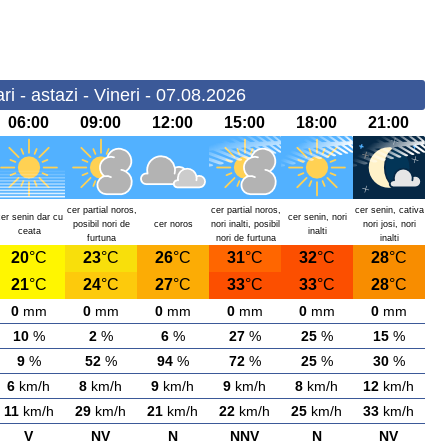
i - astazi - Vineri - 07.08.2026
06:00
09:00
12:00
15:00
18:00
21:00
cer partial noros,
cer partial noros,
cer senin, cativa
cer senin dar cu
cer senin, nori
posibil nori de
cer noros
nori inalti, posibil
nori josi, nori
ceata
inalti
furtuna
nori de furtuna
inalti
20
°C
23
°C
26
°C
31
°C
32
°C
28
°C
21
°C
24
°C
27
°C
33
°C
33
°C
28
°C
0
mm
0
mm
0
mm
0
mm
0
mm
0
mm
10
%
2
%
6
%
27
%
25
%
15
%
9
%
52
%
94
%
72
%
25
%
30
%
6
km/h
8
km/h
9
km/h
9
km/h
8
km/h
12
km/h
11
km/h
29
km/h
21
km/h
22
km/h
25
km/h
33
km/h
V
NV
N
NNV
N
NV