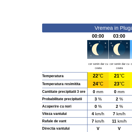
Vremea in Plugar
00:00
03:00
cer senin dar cu
cer senin dar cu
ceata
ceata
22
°C
21
°C
Temperatura
24
°C
23
°C
Temperatura resimitita
0
mm
0
mm
Cantitate precipitatii 3 ore
3
%
2
%
Probabilitate precipitatii
0
%
2
%
Acoperire cu nori
4
km/h
7
km/h
Viteza vantului
7
km/h
11
km/h
Rafale de vant
V
V
Directia vantului