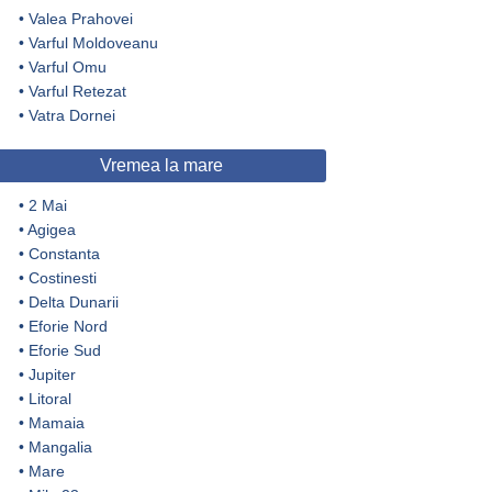
•
Valea Prahovei
•
Varful Moldoveanu
•
Varful Omu
•
Varful Retezat
•
Vatra Dornei
Vremea la mare
•
2 Mai
•
Agigea
•
Constanta
•
Costinesti
•
Delta Dunarii
•
Eforie Nord
•
Eforie Sud
•
Jupiter
•
Litoral
•
Mamaia
•
Mangalia
•
Mare