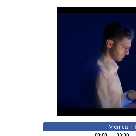
Vremea in P
00:00
03:00