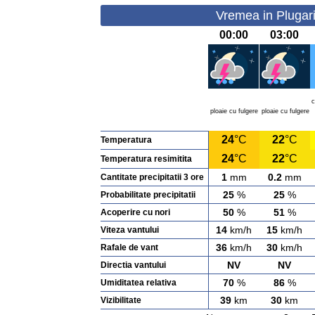
Vremea in Plugar
00:00
03:00
c
ploaie cu fulgere
ploaie cu fulgere
24
°C
22
°C
Temperatura
24
°C
22
°C
Temperatura resimitita
1
mm
0.2
mm
Cantitate precipitatii 3 ore
25
%
25
%
Probabilitate precipitatii
50
%
51
%
Acoperire cu nori
14
km/h
15
km/h
Viteza vantului
36
km/h
30
km/h
Rafale de vant
NV
NV
Directia vantului
70
%
86
%
Umiditatea relativa
39
km
30
km
Vizibilitate