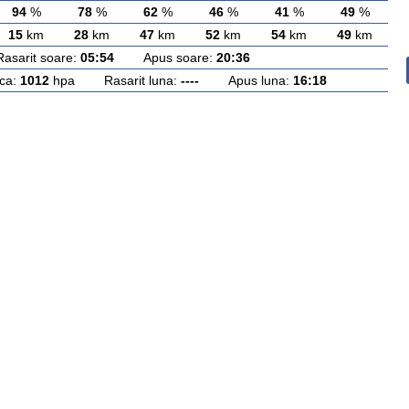
94
%
78
%
62
%
46
%
41
%
49
%
15
km
28
km
47
km
52
km
54
km
49
km
rit soare:
05:54
Apus soare:
20:36
ca:
1012
hpa Rasarit luna:
----
Apus luna:
16:18