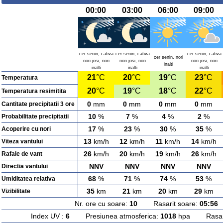
00:00
03:00
06:00
09:00
cer senin, cativa
cer senin, cativa
cer senin, cativa
cer senin, nori
nori josi, nori
nori josi, nori
nori josi, nori
inalti
inalti
inalti
inalti
21
°C
20
°C
19
°C
23
°C
Temperatura
20
°C
19
°C
18
°C
22
°C
Temperatura resimitita
0
mm
0
mm
0
mm
0
mm
Cantitate precipitatii 3 ore
10
%
7
%
4
%
2
%
Probabilitate precipitatii
17
%
23
%
30
%
35
%
Acoperire cu nori
13
km/h
12
km/h
11
km/h
14
km/h
Viteza vantului
26
km/h
20
km/h
19
km/h
26
km/h
Rafale de vant
NNV
NNV
NNV
NNV
Directia vantului
68
%
71
%
74
%
53
%
Umiditatea relativa
35
km
21
km
20
km
29
km
Vizibilitate
Nr. ore cu soare:
10
Rasarit soare:
05:56
A
Index UV :
6
Presiunea atmosferica:
1018
hpa Rasarit