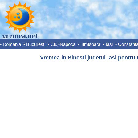
vremea.net
•
Romania
•
Bucuresti
•
Cluj-Napoca
•
Timisoara
•
Iasi
•
Constant
Vremea in Sinesti judetul Iasi pentru 