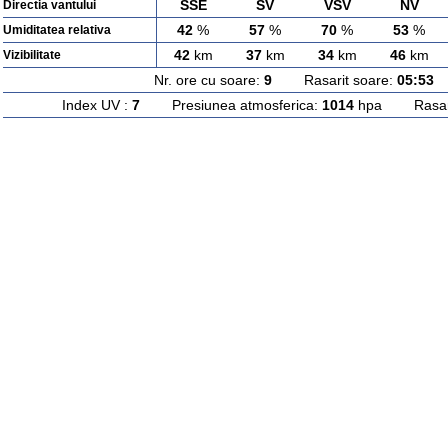
SSE
SV
VSV
NV
Directia vantului
42
%
57
%
70
%
53
%
Umiditatea relativa
42
km
37
km
34
km
46
km
Vizibilitate
Nr. ore cu soare:
9
Rasarit soare:
05:53
A
Index UV :
7
Presiunea atmosferica:
1014
hpa Rasarit