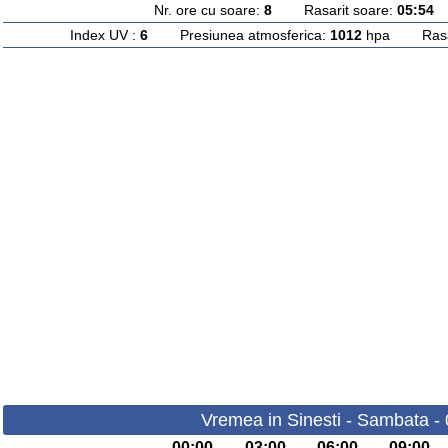
Nr. ore cu soare:
8
Rasarit soare:
05:54
A
Index UV :
6
Presiunea atmosferica:
1012
hpa Rasari
Vremea in Sinesti - Sambata -
00:00
03:00
06:00
09:00