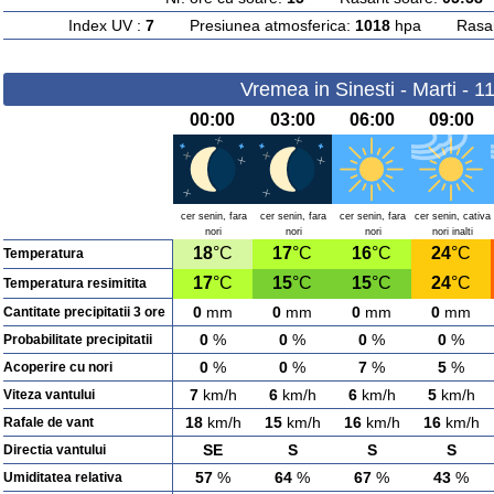
Index UV :
7
Presiunea atmosferica:
1018
hpa Rasarit
Vremea in Sinesti - Marti - 1
00:00
03:00
06:00
09:00
cer senin, fara
cer senin, fara
cer senin, fara
cer senin, cativa
nori
nori
nori
nori inalti
18
°C
17
°C
16
°C
24
°C
Temperatura
17
°C
15
°C
15
°C
24
°C
Temperatura resimitita
0
mm
0
mm
0
mm
0
mm
Cantitate precipitatii 3 ore
0
%
0
%
0
%
0
%
Probabilitate precipitatii
0
%
0
%
7
%
5
%
Acoperire cu nori
7
km/h
6
km/h
6
km/h
5
km/h
Viteza vantului
18
km/h
15
km/h
16
km/h
16
km/h
Rafale de vant
SE
S
S
S
Directia vantului
57
%
64
%
67
%
43
%
Umiditatea relativa