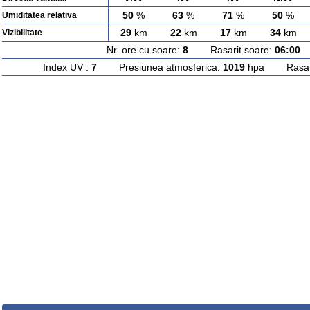
50
%
63
%
71
%
50
%
Umiditatea relativa
29
km
22
km
17
km
34
km
Vizibilitate
Nr. ore cu soare:
8
Rasarit soare:
06:00
A
Index UV :
7
Presiunea atmosferica:
1019
hpa Rasarit