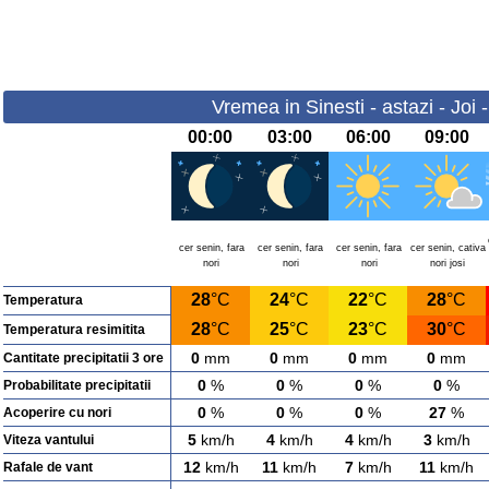
Vremea in Sinesti - astazi - Joi
00:00
03:00
06:00
09:00
cer senin, fara
cer senin, fara
cer senin, fara
cer senin, cativa
nori
nori
nori
nori josi
28
°C
24
°C
22
°C
28
°C
Temperatura
28
°C
25
°C
23
°C
30
°C
Temperatura resimitita
0
mm
0
mm
0
mm
0
mm
Cantitate precipitatii 3 ore
0
%
0
%
0
%
0
%
Probabilitate precipitatii
0
%
0
%
0
%
27
%
Acoperire cu nori
5
km/h
4
km/h
4
km/h
3
km/h
Viteza vantului
12
km/h
11
km/h
7
km/h
11
km/h
Rafale de vant