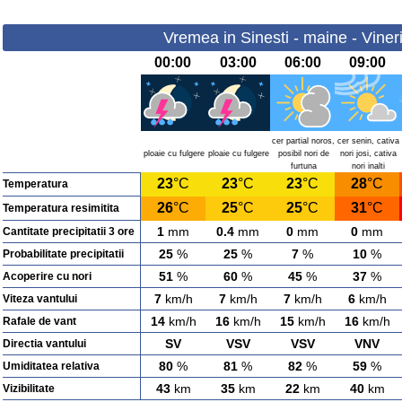
Vremea in Sinesti - maine - Viner
00:00
03:00
06:00
09:00
cer partial noros,
cer senin, cativa
ploaie cu fulgere
ploaie cu fulgere
posibil nori de
nori josi, cativa
furtuna
nori inalti
23
°C
23
°C
23
°C
28
°C
Temperatura
26
°C
25
°C
25
°C
31
°C
Temperatura resimitita
1
mm
0.4
mm
0
mm
0
mm
Cantitate precipitatii 3 ore
25
%
25
%
7
%
10
%
Probabilitate precipitatii
51
%
60
%
45
%
37
%
Acoperire cu nori
7
km/h
7
km/h
7
km/h
6
km/h
Viteza vantului
14
km/h
16
km/h
15
km/h
16
km/h
Rafale de vant
SV
VSV
VSV
VNV
Directia vantului
80
%
81
%
82
%
59
%
Umiditatea relativa
43
km
35
km
22
km
40
km
Vizibilitate