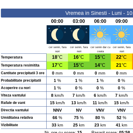
Vremea in Sinesti - Luni - 1
00:00
03:00
06:00
09:00
cer senin, fara
cer senin, fara
cer senin dar cu
cer senin, fara
nori
nori
ceata
nori
18
°C
16
°C
15
°C
22
°C
Temperatura
17
°C
15
°C
14
°C
21
°C
Temperatura resimitita
0
mm
0
mm
0
mm
0
mm
Cantitate precipitatii 3 ore
1
%
1
%
1
%
0
%
Probabilitate precipitatii
1
%
0
%
0
%
0
%
Acoperire cu nori
8
km/h
7
km/h
6
km/h
7
km/h
Viteza vantului
15
km/h
13
km/h
11
km/h
15
km/h
Rafale de vant
NNV
NV
VNV
VNV
Directia vantului
66
%
75
%
80
%
52
%
Umiditatea relativa
33
km
25
km
23
km
41
km
Vizibilitate
Nr. ore cu soare:
15
Rasarit soare:
05:58
A