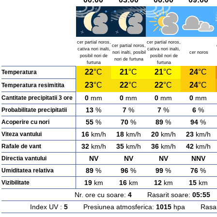
cer partial noros,
cer partial noros,
cer partial noros,
cativa nori inalti,
cativa nori inalti,
nori inalti, posibil
cer noros
posibil nori de
posibil nori de
nori de furtuna
furtuna
furtuna
22
°C
21
°C
21
°C
24
°C
Temperatura
23
°C
22
°C
22
°C
24
°C
Temperatura resimitita
0
mm
0
mm
0
mm
0
mm
Cantitate precipitatii 3 ore
13
%
7
%
7
%
6
%
Probabilitate precipitatii
55
%
70
%
89
%
94
%
Acoperire cu nori
16
km/h
18
km/h
20
km/h
23
km/h
Viteza vantului
32
km/h
35
km/h
36
km/h
42
km/h
Rafale de vant
NV
NV
NV
NNV
Directia vantului
89
%
96
%
99
%
76
%
Umiditatea relativa
19
km
16
km
12
km
15
km
Vizibilitate
Nr. ore cu soare:
4
Rasarit soare:
05:55
A
Index UV :
5
Presiunea atmosferica:
1015
hpa Rasarit