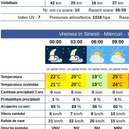
42
km
25
km
16
km
37
km
Vizibilitate
Nr. ore cu soare:
14
Rasarit soare:
05:59
A
Index UV :
7
Presiunea atmosferica:
1016
hpa Rasarit
Vremea in Sinesti - Miercuri -
00:00
03:00
06:00
09:00
cer partial noros
cer partial noros
cer partial noros
cer partial noros
22
°C
20
°C
19
°C
25
°C
Temperatura
21
°C
20
°C
19
°C
24
°C
Temperatura resimitita
0
mm
0
mm
0
mm
0
mm
Cantitate precipitatii 3 ore
1
%
4
%
4
%
4
%
Probabilitate precipitatii
69
%
69
%
56
%
60
%
Acoperire cu nori
6
km/h
7
km/h
8
km/h
10
km/h
Viteza vantului
21
km/h
22
km/h
20
km/h
15
km/h
Rafale de vant
VNV
NV
NV
NNV
Directia vantului