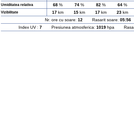
68
%
74
%
82
%
64
%
Umiditatea relativa
17
km
15
km
17
km
23
km
Vizibilitate
Nr. ore cu soare:
12
Rasarit soare:
05:56
A
Index UV :
7
Presiunea atmosferica:
1019
hpa Rasarit