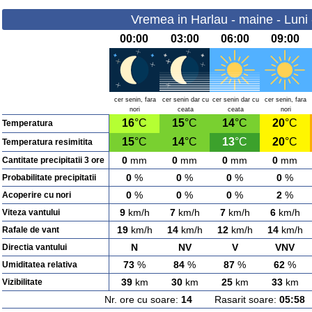
Vremea in Harlau - maine - Luni
00:00
03:00
06:00
09:00
cer senin, fara
cer senin dar cu
cer senin dar cu
cer senin, fara
nori
ceata
ceata
nori
16
°C
15
°C
14
°C
20
°C
Temperatura
15
°C
14
°C
13
°C
20
°C
Temperatura resimitita
0
mm
0
mm
0
mm
0
mm
Cantitate precipitatii 3 ore
0
%
0
%
0
%
0
%
Probabilitate precipitatii
0
%
0
%
0
%
2
%
Acoperire cu nori
9
km/h
7
km/h
7
km/h
6
km/h
Viteza vantului
19
km/h
14
km/h
12
km/h
14
km/h
Rafale de vant
N
NV
V
VNV
Directia vantului
73
%
84
%
87
%
62
%
Umiditatea relativa
39
km
30
km
25
km
33
km
Vizibilitate
Nr. ore cu soare:
14
Rasarit soare:
05:58
A