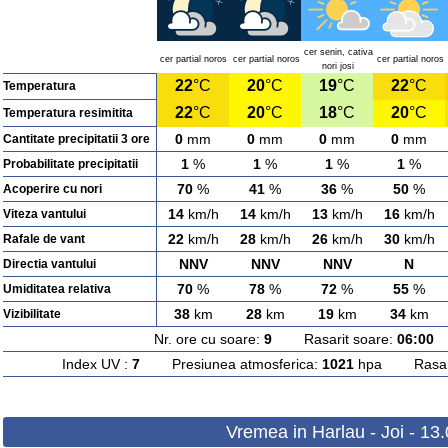
cer senin, cativa
cer partial noros
cer partial noros
cer partial noros
nori josi
22
°C
20
°C
19
°C
22
°C
Temperatura
22
°C
20
°C
18
°C
20
°C
Temperatura resimitita
0
mm
0
mm
0
mm
0
mm
Cantitate precipitatii 3 ore
1
%
1
%
1
%
1
%
Probabilitate precipitatii
70
%
41
%
36
%
50
%
Acoperire cu nori
14
km/h
14
km/h
13
km/h
16
km/h
Viteza vantului
22
km/h
28
km/h
26
km/h
30
km/h
Rafale de vant
NNV
NNV
NNV
N
Directia vantului
70
%
78
%
72
%
55
%
Umiditatea relativa
38
km
28
km
19
km
34
km
Vizibilitate
Nr. ore cu soare:
9
Rasarit soare:
06:00
A
Index UV :
7
Presiunea atmosferica:
1021
hpa Rasarit
Vremea in Harlau - Joi - 13