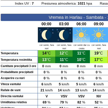
Index UV :
7
Presiunea atmosferica:
1021
hpa Rasarit
Vremea in Harlau - Sambata -
00:00
03:00
06:00
09:00
cer senin, fara
cer senin, fara
cer senin dar cu
cer senin, fara
nori
nori
ceata
nori
14
°C
12
°C
11
°C
19
°C
Temperatura
13
°C
11
°C
10
°C
17
°C
Temperatura resimitita
0
mm
0
mm
0
mm
0
mm
Cantitate precipitatii 3 ore
0
%
0
%
0
%
0
%
Probabilitate precipitatii
0
%
0
%
0
%
0
%
Acoperire cu nori
6
km/h
5
km/h
5
km/h
6
km/h
Viteza vantului
21
km/h
14
km/h
13
km/h
14
km/h
Rafale de vant
V
VSV
VSV
NV
Directia vantului
69
%
79
%
82
%
52
%
Umiditatea relativa