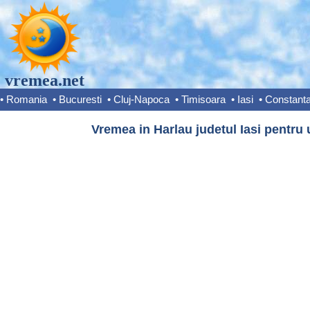
vremea.net
•
Romania
•
Bucuresti
•
Cluj-Napoca
•
Timisoara
•
Iasi
•
Constant
Vremea in Harlau judetul Iasi pentru 