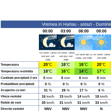
Vremea in Harlau - astazi - Dumini
00:00
03:00
06:00
09:00
cer senin, cativa
cer senin, cativa
cer senin dar cu
cer senin, cativa
nori josi, nori
nori josi, nori
ceata, nori inalti
nori inalti
inalti
inalti
20
°C
18
°C
16
°C
20
°C
Temperatura
18
°C
16
°C
14
°C
17
°C
Temperatura resimitita
0
mm
0
mm
0
mm
0
mm
Cantitate precipitatii 3 ore
0
%
0
%
0
%
0
%
Probabilitate precipitatii
31
%
26
%
17
%
6
%
Acoperire cu nori
16
km/h
15
km/h
14
km/h
18
km/h
Viteza vantului
30
km/h
31
km/h
31
km/h
33
km/h
Rafale de vant
NNV
NNV
NNV
N
Directia vantului