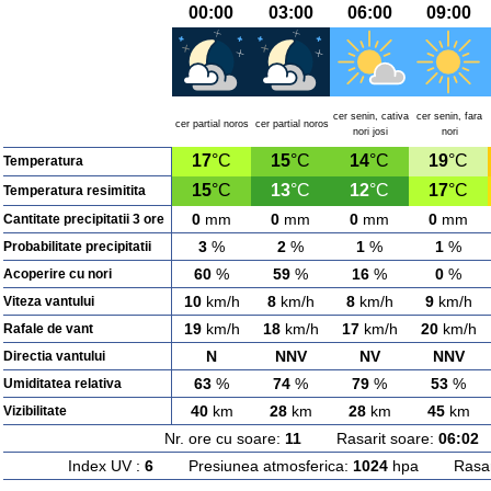
00:00
03:00
06:00
09:00
cer senin, cativa
cer senin, fara
cer partial noros
cer partial noros
nori josi
nori
17
°C
15
°C
14
°C
19
°C
Temperatura
15
°C
13
°C
12
°C
17
°C
Temperatura resimitita
0
mm
0
mm
0
mm
0
mm
Cantitate precipitatii 3 ore
3
%
2
%
1
%
1
%
Probabilitate precipitatii
60
%
59
%
16
%
0
%
Acoperire cu nori
10
km/h
8
km/h
8
km/h
9
km/h
Viteza vantului
19
km/h
18
km/h
17
km/h
20
km/h
Rafale de vant
N
NNV
NV
NNV
Directia vantului
63
%
74
%
79
%
53
%
Umiditatea relativa
40
km
28
km
28
km
45
km
Vizibilitate
Nr. ore cu soare:
11
Rasarit soare:
06:02
A
Index UV :
6
Presiunea atmosferica:
1024
hpa Rasarit