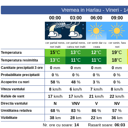
Vremea in Harlau - Vineri - 
00:00
03:00
06:00
09:00
cer partial noros,
cer partial noros,
cer senin dar cu
cer senin, fara
nori inalti
cativa nori inalti
ceata
nori
15
°C
13
°C
12
°C
19
°C
Temperatura
13
°C
11
°C
11
°C
18
°C
Temperatura resimitita
0
mm
0
mm
0
mm
0
mm
Cantitate precipitatii 3 ore
0
%
0
%
0
%
0
%
Probabilitate precipitatii
58
%
48
%
3
%
0
%
Acoperire cu nori
8
km/h
6
km/h
7
km/h
8
km/h
Viteza vantului
17
km/h
17
km/h
21
km/h
22
km/h
Rafale de vant
N
VNV
V
NV
Directia vantului
68
%
83
%
86
%
57
%
Umiditatea relativa
38
km
28
km
22
km
36
km
Vizibilitate
Nr. ore cu soare:
14
Rasarit soare:
06:03
A