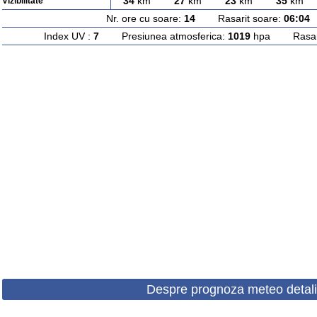
34
km
27
km
23
km
35
km
Vizibilitate
Nr. ore cu soare:
14
Rasarit soare:
06:04
A
Index UV :
7
Presiunea atmosferica:
1019
hpa Rasarit
Despre prognoza meteo detali