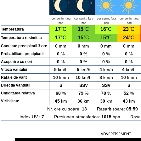
cer senin, fara
cer senin, fara
cer senin, fara
cer senin, fara
nori
nori
nori
nori
17
°C
15
°C
16
°C
23
°C
Temperatura
17
°C
15
°C
15
°C
24
°C
Temperatura resimitita
0
mm
0
mm
0
mm
0
mm
Cantitate precipitatii 3 ore
0
%
0
%
0
%
0
%
Probabilitate precipitatii
0
%
0
%
0
%
0
%
Acoperire cu nori
5
km/h
5
km/h
4
km/h
4
km/h
Viteza vantului
10
km/h
10
km/h
8
km/h
10
km/h
Rafale de vant
S
SSV
SSV
S
Directia vantului
68
%
79
%
78
%
52
%
Umiditatea relativa
45
km
36
km
30
km
43
km
Vizibilitate
Nr. ore cu soare:
13
Rasarit soare:
05:59
A
Index UV :
7
Presiunea atmosferica:
1015
hpa Rasarit
ADVERTISEMENT