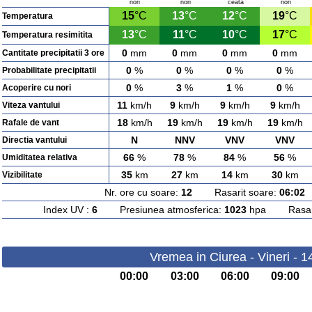
nori
nori
ceata
nori
15
°C
13
°C
12
°C
19
°C
Temperatura
13
°C
11
°C
10
°C
17
°C
Temperatura resimitita
0
mm
0
mm
0
mm
0
mm
Cantitate precipitatii 3 ore
0
%
0
%
0
%
0
%
Probabilitate precipitatii
0
%
3
%
1
%
0
%
Acoperire cu nori
11
km/h
9
km/h
9
km/h
9
km/h
Viteza vantului
18
km/h
19
km/h
19
km/h
19
km/h
Rafale de vant
N
NNV
VNV
VNV
Directia vantului
66
%
78
%
84
%
56
%
Umiditatea relativa
35
km
27
km
14
km
30
km
Vizibilitate
Nr. ore cu soare:
12
Rasarit soare:
06:02
A
Index UV :
6
Presiunea atmosferica:
1023
hpa Rasarit
Vremea in Ciurea - Vineri - 
00:00
03:00
06:00
09:00