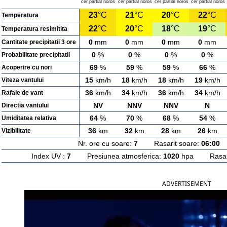
cer partial noros
cer partial noros
cer partial noros
cer partial noros
23
°C
21
°C
20
°C
22
°C
Temperatura
22
°C
20
°C
18
°C
19
°C
Temperatura resimitita
0
mm
0
mm
0
mm
0
mm
Cantitate precipitatii 3 ore
0
%
0
%
0
%
0
%
Probabilitate precipitatii
69
%
59
%
59
%
66
%
Acoperire cu nori
15
km/h
18
km/h
18
km/h
19
km/h
Viteza vantului
36
km/h
34
km/h
36
km/h
34
km/h
Rafale de vant
NV
NNV
NNV
N
Directia vantului
64
%
70
%
68
%
54
%
Umiditatea relativa
36
km
32
km
28
km
26
km
Vizibilitate
Nr. ore cu soare:
7
Rasarit soare:
06:00
A
Index UV :
7
Presiunea atmosferica:
1020
hpa Rasarit
ADVERTISEMENT