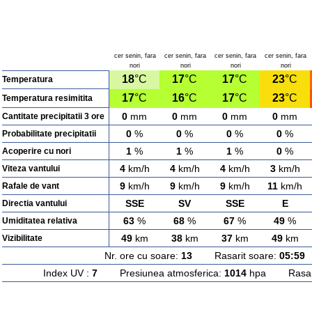
cer senin, fara
cer senin, fara
cer senin, fara
cer senin, fara
nori
nori
nori
nori
18
°C
17
°C
17
°C
23
°C
Temperatura
17
°C
16
°C
17
°C
23
°C
Temperatura resimitita
0
mm
0
mm
0
mm
0
mm
Cantitate precipitatii 3 ore
0
%
0
%
0
%
0
%
Probabilitate precipitatii
1
%
1
%
1
%
0
%
Acoperire cu nori
4
km/h
4
km/h
4
km/h
3
km/h
Viteza vantului
9
km/h
9
km/h
9
km/h
11
km/h
Rafale de vant
SSE
SV
SSE
E
Directia vantului
63
%
68
%
67
%
49
%
Umiditatea relativa
49
km
38
km
37
km
49
km
Vizibilitate
Nr. ore cu soare:
13
Rasarit soare:
05:59
A
Index UV :
7
Presiunea atmosferica:
1014
hpa Rasarit