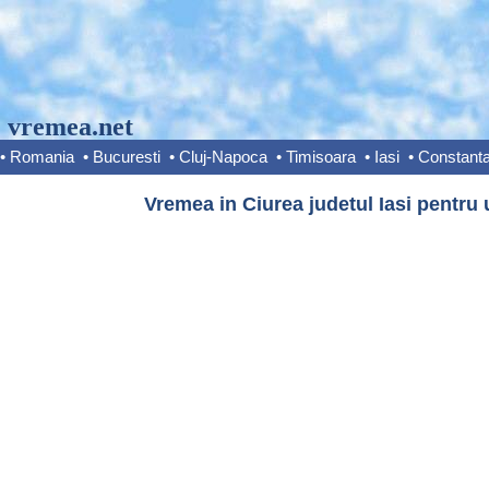
vremea.net
•
Romania
•
Bucuresti
•
Cluj-Napoca
•
Timisoara
•
Iasi
•
Constant
Vremea in Ciurea judetul Iasi pentru 