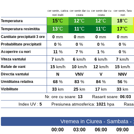
cer senin, cativa
cer senin dar cu
cer senin dar cu
cer senin, fara
nori inalti
ceata
ceata
nori
15
°C
12
°C
12
°C
18
°C
Temperatura
13
°C
11
°C
11
°C
17
°C
Temperatura resimitita
0
mm
0
mm
0
mm
0
mm
Cantitate precipitatii 3 ore
0
%
0
%
0
%
0
%
Probabilitate precipitatii
11
%
7
%
1
%
0
%
Acoperire cu nori
7
km/h
6
km/h
6
km/h
7
km/h
Viteza vantului
15
km/h
10
km/h
12
km/h
15
km/h
Rafale de vant
N
VNV
V
NNV
Directia vantului
68
%
83
%
84
%
56
%
Umiditatea relativa
33
km
25
km
17
km
33
km
Vizibilitate
Nr. ore cu soare:
13
Rasarit soare:
06:03
A
Index UV :
5
Presiunea atmosferica:
1021
hpa Rasarit
Vremea in Ciurea - Sambata -
00:00
03:00
06:00
09:00