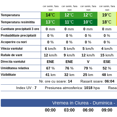
cer senin, fara
cer senin, fara
cer senin, fara
cer senin, fara
nori
nori
nori
nori
14
°C
12
°C
12
°C
19
°C
Temperatura
13
°C
11
°C
10
°C
18
°C
Temperatura resimitita
0
mm
0
mm
0
mm
0
mm
Cantitate precipitatii 3 ore
0
%
0
%
0
%
0
%
Probabilitate precipitatii
0
%
0
%
0
%
0
%
Acoperire cu nori
6
km/h
5
km/h
5
km/h
4
km/h
Viteza vantului
12
km/h
9
km/h
12
km/h
15
km/h
Rafale de vant
ENE
ENE
V
ESE
Directia vantului
67
%
76
%
79
%
52
%
Umiditatea relativa
41
km
32
km
25
km
48
km
Vizibilitate
Nr. ore cu soare:
14
Rasarit soare:
06:04
A
Index UV :
7
Presiunea atmosferica:
1018
hpa Rasarit
Vremea in Ciurea - Duminica -
00:00
03:00
06:00
09:00