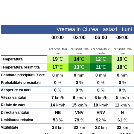
Vremea in Ciurea - astazi - Luni
00:00
03:00
06:00
09:00
cer senin, fara
cer senin, fara
cer senin dar cu
cer senin, fara
nori
nori
ceata
nori
19
°C
14
°C
12
°C
19
°C
Temperatura
17
°C
13
°C
11
°C
18
°C
Temperatura resimitita
0
mm
0
mm
0
mm
0
mm
Cantitate precipitatii 3 ore
0
%
0
%
0
%
0
%
Probabilitate precipitatii
0
%
0
%
0
%
0
%
Acoperire cu nori
7
km/h
6
km/h
6
km/h
5
km/h
Viteza vantului
14
km/h
15
km/h
10
km/h
11
km/h
Rafale de vant
NE
VNV
VNV
N
Directia vantului
53
%
79
%
92
%
61
%
Umiditatea relativa
38
km
32
km
22
km
32
km
Vizibilitate