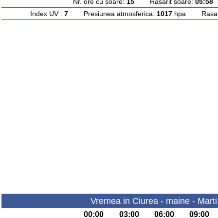
Nr. ore cu soare:
15
Rasarit soare:
05:58
A
Index UV :
7
Presiunea atmosferica:
1017
hpa Rasarit
Vremea in Ciurea - maine - Marti
00:00
03:00
06:00
09:00