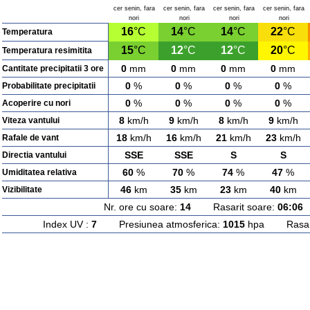
cer senin, fara
cer senin, fara
cer senin, fara
cer senin, fara
nori
nori
nori
nori
16
°C
14
°C
14
°C
22
°C
Temperatura
15
°C
12
°C
12
°C
20
°C
Temperatura resimitita
0
mm
0
mm
0
mm
0
mm
Cantitate precipitatii 3 ore
0
%
0
%
0
%
0
%
Probabilitate precipitatii
0
%
0
%
0
%
0
%
Acoperire cu nori
8
km/h
9
km/h
8
km/h
9
km/h
Viteza vantului
18
km/h
16
km/h
21
km/h
23
km/h
Rafale de vant
SSE
SSE
S
S
Directia vantului
60
%
70
%
74
%
47
%
Umiditatea relativa
46
km
35
km
23
km
40
km
Vizibilitate
Nr. ore cu soare:
14
Rasarit soare:
06:06
A
Index UV :
7
Presiunea atmosferica:
1015
hpa Rasarit