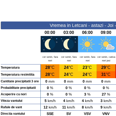
Vremea in Letcani - astazi - Joi
00:00
03:00
06:00
09:00
cer senin, fara
cer senin, fara
cer senin, fara
cer senin, cativa
nori
nori
nori
nori josi
28
°C
24
°C
23
°C
29
°C
Temperatura
28
°C
24
°C
24
°C
31
°C
Temperatura resimitita
0
mm
0
mm
0
mm
0
mm
Cantitate precipitatii 3 ore
0
%
0
%
0
%
0
%
Probabilitate precipitatii
0
%
0
%
3
%
27
%
Acoperire cu nori
5
km/h
4
km/h
4
km/h
3
km/h
Viteza vantului
12
km/h
11
km/h
8
km/h
9
km/h
Rafale de vant
SSE
SV
VSV
VNV
Directia vantului