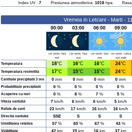
Index UV :
7
Presiunea atmosferica:
1018
hpa Rasarit
Vremea in Letcani - Marti - 
00:00
03:00
06:00
09:00
cer senin, fara
cer senin, fara
cer senin, fara
cer senin, cativa
nori
nori
nori
nori inalti
18
°C
16
°C
16
°C
24
°C
Temperatura
17
°C
15
°C
15
°C
24
°C
Temperatura resimitita
0
mm
0
mm
0
mm
0
mm
Cantitate precipitatii 3 ore
0
%
0
%
0
%
0
%
Probabilitate precipitatii
0
%
8
%
7
%
5
%
Acoperire cu nori
7
km/h
6
km/h
6
km/h
5
km/h
Viteza vantului
23
km/h
17
km/h
16
km/h
16
km/h
Rafale de vant
SSE
S
S
S
Directia vantului
57
%
65
%
67
%
43
%
Umiditatea relativa
42
km
25
km
16
km
37
km
Vizibilitate