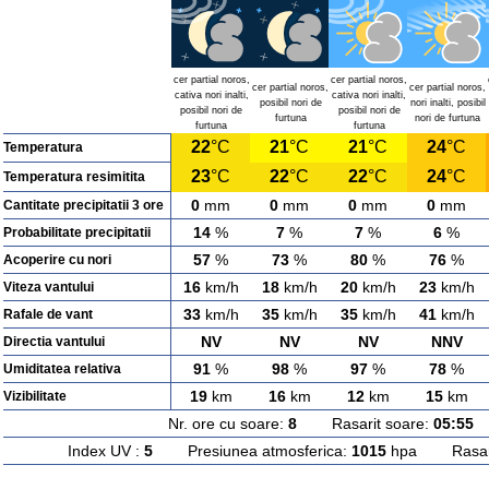
cer partial noros,
cer partial noros,
cer partial noros,
cer partial noros,
cativa nori inalti,
cativa nori inalti,
posibil nori de
nori inalti, posibil
posibil nori de
posibil nori de
furtuna
nori de furtuna
furtuna
furtuna
22
°C
21
°C
21
°C
24
°C
Temperatura
23
°C
22
°C
22
°C
24
°C
Temperatura resimitita
0
mm
0
mm
0
mm
0
mm
Cantitate precipitatii 3 ore
14
%
7
%
7
%
6
%
Probabilitate precipitatii
57
%
73
%
80
%
76
%
Acoperire cu nori
16
km/h
18
km/h
20
km/h
23
km/h
Viteza vantului
33
km/h
35
km/h
35
km/h
41
km/h
Rafale de vant
NV
NV
NV
NNV
Directia vantului
91
%
98
%
97
%
78
%
Umiditatea relativa
19
km
16
km
12
km
15
km
Vizibilitate
Nr. ore cu soare:
8
Rasarit soare:
05:55
A
Index UV :
5
Presiunea atmosferica:
1015
hpa Rasarit