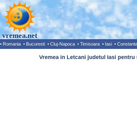
vremea.net
•
Romania
•
Bucuresti
•
Cluj-Napoca
•
Timisoara
•
Iasi
•
Constant
Vremea in Letcani judetul Iasi pentru 