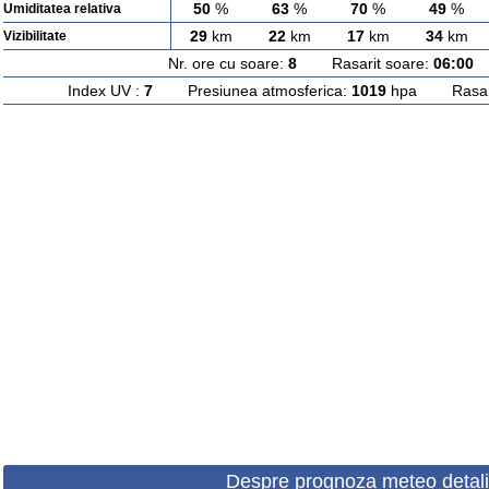
50
%
63
%
70
%
49
%
Umiditatea relativa
29
km
22
km
17
km
34
km
Vizibilitate
Nr. ore cu soare:
8
Rasarit soare:
06:00
A
Index UV :
7
Presiunea atmosferica:
1019
hpa Rasarit
Despre prognoza meteo detali