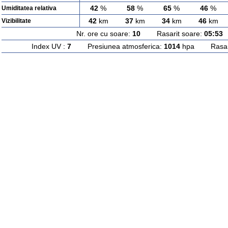
42
%
58
%
65
%
46
%
Umiditatea relativa
42
km
37
km
34
km
46
km
Vizibilitate
Nr. ore cu soare:
10
Rasarit soare:
05:53
A
Index UV :
7
Presiunea atmosferica:
1014
hpa Rasarit