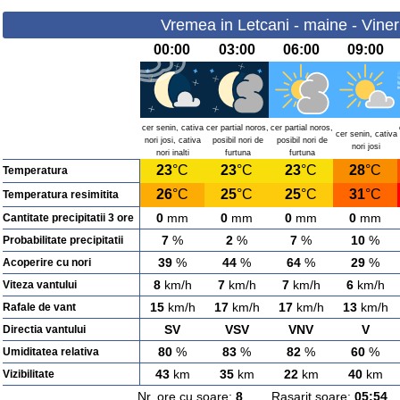
Vremea in Letcani - maine - Viner
00:00
03:00
06:00
09:00
cer senin, cativa
cer partial noros,
cer partial noros,
cer senin, cativa
nori josi, cativa
posibil nori de
posibil nori de
nori josi
nori inalti
furtuna
furtuna
23
°C
23
°C
23
°C
28
°C
Temperatura
26
°C
25
°C
25
°C
31
°C
Temperatura resimitita
0
mm
0
mm
0
mm
0
mm
Cantitate precipitatii 3 ore
7
%
2
%
7
%
10
%
Probabilitate precipitatii
39
%
44
%
64
%
29
%
Acoperire cu nori
8
km/h
7
km/h
7
km/h
6
km/h
Viteza vantului
15
km/h
17
km/h
17
km/h
13
km/h
Rafale de vant
SV
VSV
VNV
V
Directia vantului
80
%
83
%
82
%
60
%
Umiditatea relativa
43
km
35
km
22
km
40
km
Vizibilitate
Nr. ore cu soare:
8
Rasarit soare:
05:54
A