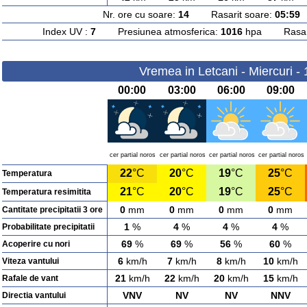
Nr. ore cu soare:
14
Rasarit soare:
05:59
A
Index UV :
7
Presiunea atmosferica:
1016
hpa Rasarit
Vremea in Letcani - Miercuri -
00:00
03:00
06:00
09:00
cer partial noros
cer partial noros
cer partial noros
cer partial noros
22
°C
20
°C
19
°C
25
°C
Temperatura
21
°C
20
°C
19
°C
25
°C
Temperatura resimitita
0
mm
0
mm
0
mm
0
mm
Cantitate precipitatii 3 ore
1
%
4
%
4
%
4
%
Probabilitate precipitatii
69
%
69
%
56
%
60
%
Acoperire cu nori
6
km/h
7
km/h
8
km/h
10
km/h
Viteza vantului
21
km/h
22
km/h
20
km/h
15
km/h
Rafale de vant
VNV
NV
NV
NNV
Directia vantului