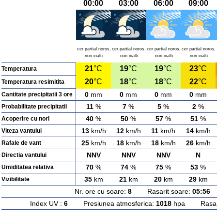
00:00
03:00
06:00
09:00
cer partial noros,
cer partial noros,
cer partial noros,
cer partial noros,
nori inalti
nori inalti
nori inalti
nori inalti
21
°C
19
°C
19
°C
23
°C
Temperatura
20
°C
18
°C
18
°C
22
°C
Temperatura resimitita
0
mm
0
mm
0
mm
0
mm
Cantitate precipitatii 3 ore
11
%
7
%
5
%
2
%
Probabilitate precipitatii
40
%
50
%
57
%
51
%
Acoperire cu nori
13
km/h
12
km/h
11
km/h
14
km/h
Viteza vantului
25
km/h
18
km/h
18
km/h
26
km/h
Rafale de vant
NNV
NNV
NNV
N
Directia vantului
70
%
74
%
75
%
53
%
Umiditatea relativa
35
km
21
km
20
km
29
km
Vizibilitate
Nr. ore cu soare:
8
Rasarit soare:
05:56
A
Index UV :
6
Presiunea atmosferica:
1018
hpa Rasarit