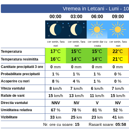
Vremea in Letcani - Luni - 1
00:00
03:00
06:00
09:00
cer senin, fara
cer senin, fara
cer senin dar cu
cer senin, fara
nori
nori
ceata
nori
17
°C
15
°C
15
°C
22
°C
Temperatura
16
°C
14
°C
14
°C
21
°C
Temperatura resimitita
0
mm
0
mm
0
mm
0
mm
Cantitate precipitatii 3 ore
1
%
1
%
1
%
0
%
Probabilitate precipitatii
8
%
4
%
1
%
0
%
Acoperire cu nori
8
km/h
7
km/h
6
km/h
7
km/h
Viteza vantului
15
km/h
13
km/h
11
km/h
15
km/h
Rafale de vant
NNV
NV
V
NV
Directia vantului
67
%
78
%
81
%
52
%
Umiditatea relativa
33
km
25
km
23
km
41
km
Vizibilitate
Nr. ore cu soare:
15
Rasarit soare:
05:58
A