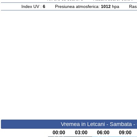
Index UV :
6
Presiunea atmosferica:
1012
hpa Rasari
Vremea in Letcani - Sambata -
00:00
03:00
06:00
09:00