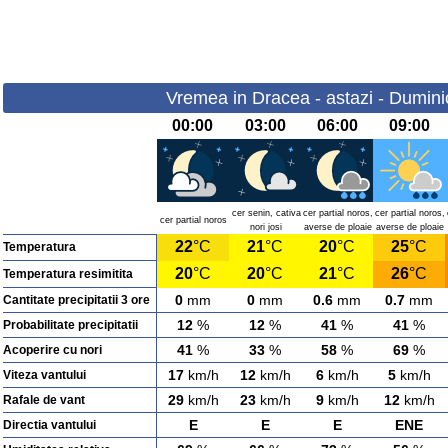
Vremea in Dracea - astazi - Dumini
00:00
03:00
06:00
09:00
cer senin, cativa
cer partial noros,
cer partial noros,
cer partial noros
nori josi
averse de ploaie
averse de ploaie
22
°C
21
°C
20
°C
25
°C
Temperatura
20
°C
20
°C
21
°C
26
°C
Temperatura resimitita
0
mm
0
mm
0.6
mm
0.7
mm
Cantitate precipitatii 3 ore
12
%
12
%
41
%
41
%
Probabilitate precipitatii
41
%
33
%
58
%
69
%
Acoperire cu nori
17
km/h
12
km/h
6
km/h
5
km/h
Viteza vantului
29
km/h
23
km/h
9
km/h
12
km/h
Rafale de vant
E
E
E
ENE
Directia vantului