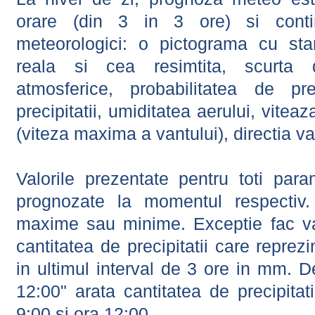
orare (din 3 in 3 ore) si contin
meteorologici: o pictograma cu sta
reala si cea resimtita, scurta d
atmosferice, probabilitatea de prec
precipitatii, umiditatea aerului, viteaz
(viteza maxima a vantului), directia va
Valorile prezentate pentru toti param
prognozate la momentul respectiv.
maxime sau minime. Exceptie fac val
cantitatea de precipitatii care reprez
in ultimul interval de 3 ore in mm.
12:00" arata cantitatea de precipitat
9:00 si ora 12:00.