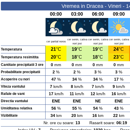
Vremea in Dracea - Vineri - 
00:00
03:00
06:00
09:00
cer senin, cativa
cer senin, cativa
cer senin, cativa
cer partial noros
nori josi
nori josi
nori josi
21
°C
19
°C
19
°C
24
°C
Temperatura
20
°C
18
°C
18
°C
23
°C
Temperatura resimitita
0
mm
0
mm
0
mm
0
mm
Cantitate precipitatii 3 ore
2
%
2
%
3
%
3
%
Probabilitate precipitatii
47
%
34
%
34
%
17
%
Acoperire cu nori
7
km/h
8
km/h
7
km/h
9
km/h
Viteza vantului
17
km/h
11
km/h
12
km/h
16
km/h
Rafale de vant
ENE
ENE
NE
ENE
Directia vantului
56
%
55
%
54
%
43
%
Umiditatea relativa
34
km
20
km
16
km
22
km
Vizibilitate
Nr. ore cu soare:
13
Rasarit soare:
06:19
A