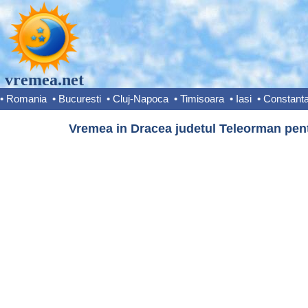
vremea.net
•
Romania
•
Bucuresti
•
Cluj-Napoca
•
Timisoara
•
Iasi
•
Constant
Vremea in Dracea judetul Teleorman pent