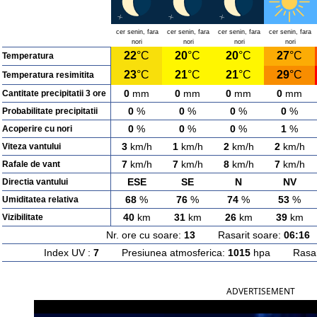
cer senin, fara
cer senin, fara
cer senin, fara
cer senin, fara
nori
nori
nori
nori
22
°C
20
°C
20
°C
27
°C
Temperatura
23
°C
21
°C
21
°C
29
°C
Temperatura resimitita
0
mm
0
mm
0
mm
0
mm
Cantitate precipitatii 3 ore
0
%
0
%
0
%
0
%
Probabilitate precipitatii
0
%
0
%
0
%
1
%
Acoperire cu nori
3
km/h
1
km/h
2
km/h
2
km/h
Viteza vantului
7
km/h
7
km/h
8
km/h
7
km/h
Rafale de vant
ESE
SE
N
NV
Directia vantului
68
%
76
%
74
%
53
%
Umiditatea relativa
40
km
31
km
26
km
39
km
Vizibilitate
Nr. ore cu soare:
13
Rasarit soare:
06:16
A
Index UV :
7
Presiunea atmosferica:
1015
hpa Rasarit
ADVERTISEMENT