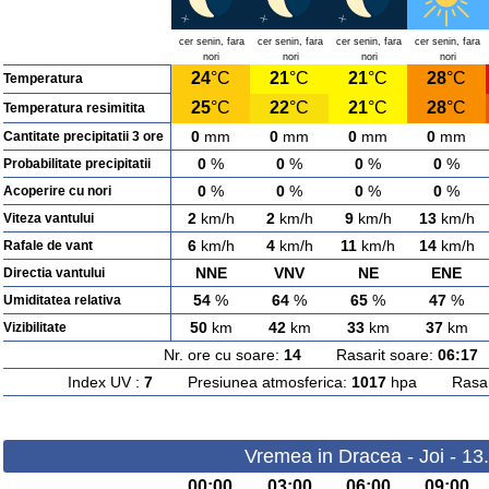
cer senin, fara
cer senin, fara
cer senin, fara
cer senin, fara
nori
nori
nori
nori
24
°C
21
°C
21
°C
28
°C
Temperatura
25
°C
22
°C
21
°C
28
°C
Temperatura resimitita
0
mm
0
mm
0
mm
0
mm
Cantitate precipitatii 3 ore
0
%
0
%
0
%
0
%
Probabilitate precipitatii
0
%
0
%
0
%
0
%
Acoperire cu nori
2
km/h
2
km/h
9
km/h
13
km/h
Viteza vantului
6
km/h
4
km/h
11
km/h
14
km/h
Rafale de vant
NNE
VNV
NE
ENE
Directia vantului
54
%
64
%
65
%
47
%
Umiditatea relativa
50
km
42
km
33
km
37
km
Vizibilitate
Nr. ore cu soare:
14
Rasarit soare:
06:17
A
Index UV :
7
Presiunea atmosferica:
1017
hpa Rasarit
Vremea in Dracea - Joi - 13
00:00
03:00
06:00
09:00