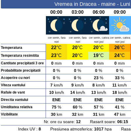
Vremea in Dracea - maine - Luni
00:00
03:00
06:00
09:00
cer senin, fara
cer senin, fara
cer senin, cativa
cer senin, cativa
nori
nori
nori josi
nori josi
22
°C
20
°C
20
°C
26
°C
Temperatura
23
°C
20
°C
19
°C
24
°C
Temperatura resimitita
0
mm
0
mm
0
mm
0
mm
Cantitate precipitatii 3 ore
0
%
0
%
0
%
0
%
Probabilitate precipitatii
0
%
0
%
23
%
33
%
Acoperire cu nori
7
km/h
9
km/h
8
km/h
11
km/h
Viteza vantului
10
km/h
14
km/h
13
km/h
18
km/h
Rafale de vant
ENE
ENE
ENE
ENE
Directia vantului
75
%
60
%
57
%
41
%
Umiditatea relativa
30
km
32
km
31
km
47
km
Vizibilitate
Nr. ore cu soare:
12
Rasarit soare:
06:15
A
Index UV :
8
Presiunea atmosferica:
1017
hpa Rasarit