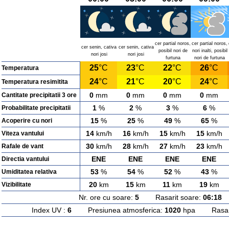
cer partial noros,
cer partial noros,
cer senin, cativa
cer senin, cativa
posibil nori de
nori inalti, posibil
nori josi
nori josi
furtuna
nori de furtuna
25
°C
23
°C
22
°C
26
°C
Temperatura
24
°C
21
°C
20
°C
24
°C
Temperatura resimitita
0
mm
0
mm
0
mm
0
mm
Cantitate precipitatii 3 ore
1
%
2
%
3
%
6
%
Probabilitate precipitatii
15
%
25
%
49
%
65
%
Acoperire cu nori
14
km/h
16
km/h
15
km/h
15
km/h
Viteza vantului
30
km/h
28
km/h
27
km/h
23
km/h
Rafale de vant
ENE
ENE
ENE
ENE
Directia vantului
53
%
54
%
52
%
43
%
Umiditatea relativa
20
km
15
km
11
km
19
km
Vizibilitate
Nr. ore cu soare:
5
Rasarit soare:
06:18
A
Index UV :
6
Presiunea atmosferica:
1020
hpa Rasarit