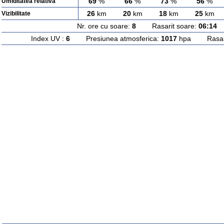
69
%
66
%
73
%
56
%
Umiditatea relativa
26
km
20
km
18
km
25
km
Vizibilitate
Nr. ore cu soare:
8
Rasarit soare:
06:14
A
Index UV :
6
Presiunea atmosferica:
1017
hpa Rasarit