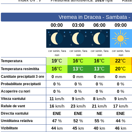
Index UV :
7
Presiunea atmosferica:
1020
hpa Rasarit
Vremea in Dracea - Sambata -
00:00
03:00
06:00
09:00
cer senin, fara
cer senin, fara
cer senin, fara
cer senin, fara
nori
nori
nori
nori
19
°C
16
°C
16
°C
22
°C
Temperatura
16
°C
13
°C
13
°C
20
°C
Temperatura resimitita
0
mm
0
mm
0
mm
0
mm
Cantitate precipitatii 3 ore
0
%
0
%
0
%
0
%
Probabilitate precipitatii
0
%
0
%
0
%
0
%
Acoperire cu nori
11
km/h
9
km/h
8
km/h
9
km/h
Viteza vantului
16
km/h
23
km/h
21
km/h
17
km/h
Rafale de vant
ENE
ENE
NE
ENE
Directia vantului
47
%
52
%
55
%
44
%
Umiditatea relativa
44
km
45
km
40
km
46
km
Vizibilitate