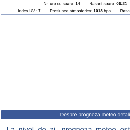
Nr. ore cu soare:
14
Rasarit soare:
06:21
A
Index UV :
7
Presiunea atmosferica:
1018
hpa Rasarit
Despre prognoza meteo detali
La nivel de zi, prognoza meteo este