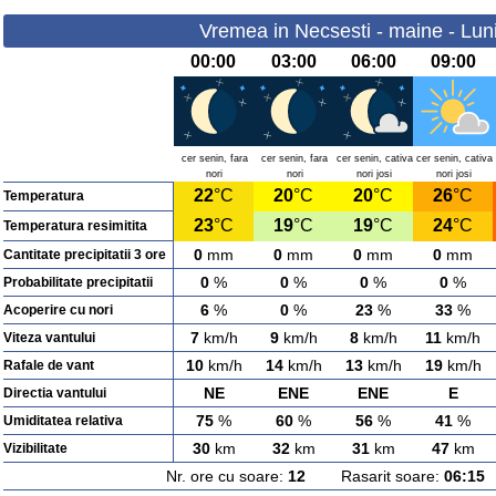
Vremea in Necsesti - maine - Lun
00:00
03:00
06:00
09:00
cer senin, fara
cer senin, fara
cer senin, cativa
cer senin, cativa
nori
nori
nori josi
nori josi
22
°C
20
°C
20
°C
26
°C
Temperatura
23
°C
19
°C
19
°C
24
°C
Temperatura resimitita
0
mm
0
mm
0
mm
0
mm
Cantitate precipitatii 3 ore
0
%
0
%
0
%
0
%
Probabilitate precipitatii
6
%
0
%
23
%
33
%
Acoperire cu nori
7
km/h
9
km/h
8
km/h
11
km/h
Viteza vantului
10
km/h
14
km/h
13
km/h
19
km/h
Rafale de vant
NE
ENE
ENE
E
Directia vantului
75
%
60
%
56
%
41
%
Umiditatea relativa
30
km
32
km
31
km
47
km
Vizibilitate
Nr. ore cu soare:
12
Rasarit soare:
06:15
A