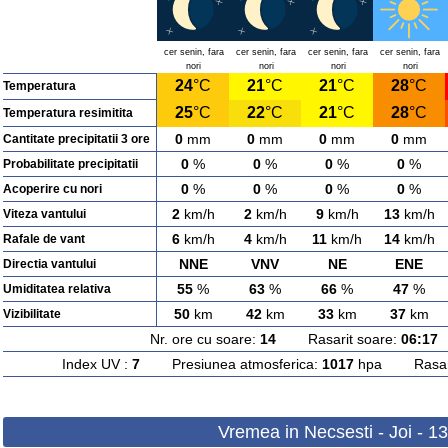
cer senin, fara
cer senin, fara
cer senin, fara
cer senin, fara
nori
nori
nori
nori
24
°C
21
°C
21
°C
28
°C
Temperatura
25
°C
22
°C
21
°C
28
°C
Temperatura resimitita
0
mm
0
mm
0
mm
0
mm
Cantitate precipitatii 3 ore
0
%
0
%
0
%
0
%
Probabilitate precipitatii
0
%
0
%
0
%
0
%
Acoperire cu nori
2
km/h
2
km/h
9
km/h
13
km/h
Viteza vantului
6
km/h
4
km/h
11
km/h
14
km/h
Rafale de vant
NNE
VNV
NE
ENE
Directia vantului
55
%
63
%
66
%
47
%
Umiditatea relativa
50
km
42
km
33
km
37
km
Vizibilitate
Nr. ore cu soare:
14
Rasarit soare:
06:17
A
Index UV :
7
Presiunea atmosferica:
1017
hpa Rasarit
Vremea in Necsesti - Joi - 1