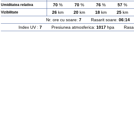
70
%
70
%
76
%
57
%
Umiditatea relativa
26
km
20
km
18
km
25
km
Vizibilitate
Nr. ore cu soare:
7
Rasarit soare:
06:14
A
Index UV :
7
Presiunea atmosferica:
1017
hpa Rasarit