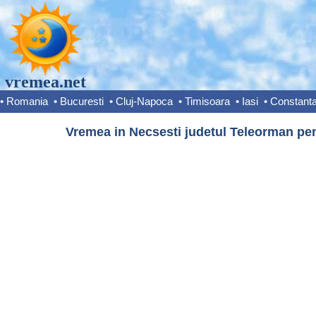
vremea.net
•
Romania
•
Bucuresti
•
Cluj-Napoca
•
Timisoara
•
Iasi
•
Constant
Vremea in Necsesti judetul Teleorman pen