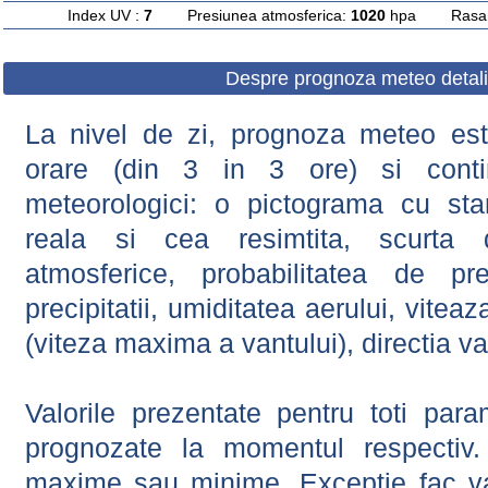
Index UV :
7
Presiunea atmosferica:
1020
hpa Rasarit
Despre prognoza meteo detali
La nivel de zi, prognoza meteo este
orare (din 3 in 3 ore) si contin
meteorologici: o pictograma cu sta
reala si cea resimtita, scurta d
atmosferice, probabilitatea de prec
precipitatii, umiditatea aerului, viteaz
(viteza maxima a vantului), directia va
Valorile prezentate pentru toti param
prognozate la momentul respectiv.
maxime sau minime. Exceptie fac val