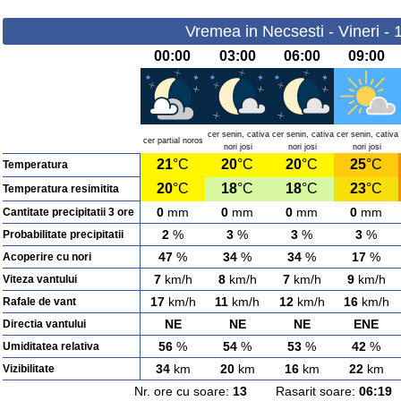
Vremea in Necsesti - Vineri -
00:00
03:00
06:00
09:00
cer senin, cativa
cer senin, cativa
cer senin, cativa
cer partial noros
nori josi
nori josi
nori josi
21
°C
20
°C
20
°C
25
°C
Temperatura
20
°C
18
°C
18
°C
23
°C
Temperatura resimitita
0
mm
0
mm
0
mm
0
mm
Cantitate precipitatii 3 ore
2
%
3
%
3
%
3
%
Probabilitate precipitatii
47
%
34
%
34
%
17
%
Acoperire cu nori
7
km/h
8
km/h
7
km/h
9
km/h
Viteza vantului
17
km/h
11
km/h
12
km/h
16
km/h
Rafale de vant
NE
NE
NE
ENE
Directia vantului
56
%
54
%
53
%
42
%
Umiditatea relativa
34
km
20
km
16
km
22
km
Vizibilitate
Nr. ore cu soare:
13
Rasarit soare:
06:19
A