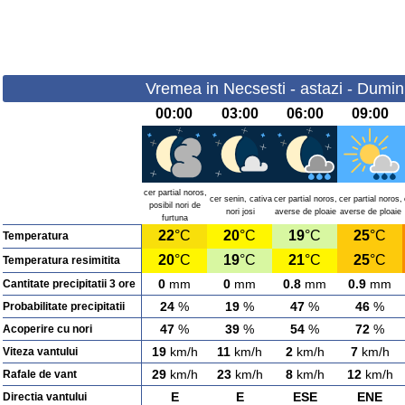
Vremea in Necsesti - astazi - Dumin
00:00
03:00
06:00
09:00
cer partial noros,
cer senin, cativa
cer partial noros,
cer partial noros,
posibil nori de
nori josi
averse de ploaie
averse de ploaie
furtuna
22
°C
20
°C
19
°C
25
°C
Temperatura
20
°C
19
°C
21
°C
25
°C
Temperatura resimitita
0
mm
0
mm
0.8
mm
0.9
mm
Cantitate precipitatii 3 ore
24
%
19
%
47
%
46
%
Probabilitate precipitatii
47
%
39
%
54
%
72
%
Acoperire cu nori
19
km/h
11
km/h
2
km/h
7
km/h
Viteza vantului
29
km/h
23
km/h
8
km/h
12
km/h
Rafale de vant
E
E
ESE
ENE
Directia vantului