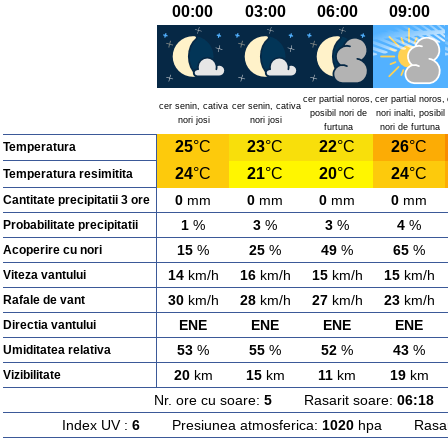
00:00
03:00
06:00
09:00
cer partial noros,
cer partial noros,
cer senin, cativa
cer senin, cativa
posibil nori de
nori inalti, posibil
nori josi
nori josi
furtuna
nori de furtuna
25
°C
23
°C
22
°C
26
°C
Temperatura
24
°C
21
°C
20
°C
24
°C
Temperatura resimitita
0
mm
0
mm
0
mm
0
mm
Cantitate precipitatii 3 ore
1
%
3
%
3
%
4
%
Probabilitate precipitatii
15
%
25
%
49
%
65
%
Acoperire cu nori
14
km/h
16
km/h
15
km/h
15
km/h
Viteza vantului
30
km/h
28
km/h
27
km/h
23
km/h
Rafale de vant
ENE
ENE
ENE
ENE
Directia vantului
53
%
55
%
52
%
43
%
Umiditatea relativa
20
km
15
km
11
km
19
km
Vizibilitate
Nr. ore cu soare:
5
Rasarit soare:
06:18
A
Index UV :
6
Presiunea atmosferica:
1020
hpa Rasarit