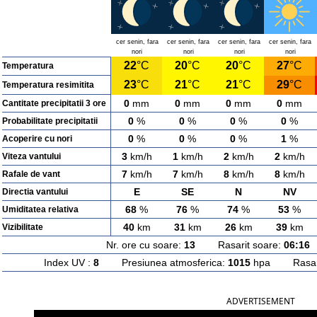
cer senin, fara
cer senin, fara
cer senin, fara
cer senin, fara
nori
nori
nori
nori
22
°C
20
°C
20
°C
27
°C
Temperatura
23
°C
21
°C
21
°C
29
°C
Temperatura resimitita
0
mm
0
mm
0
mm
0
mm
Cantitate precipitatii 3 ore
0
%
0
%
0
%
0
%
Probabilitate precipitatii
0
%
0
%
0
%
1
%
Acoperire cu nori
3
km/h
1
km/h
2
km/h
2
km/h
Viteza vantului
7
km/h
7
km/h
8
km/h
8
km/h
Rafale de vant
E
SE
N
NV
Directia vantului
68
%
76
%
74
%
53
%
Umiditatea relativa
40
km
31
km
26
km
39
km
Vizibilitate
Nr. ore cu soare:
13
Rasarit soare:
06:16
A
Index UV :
8
Presiunea atmosferica:
1015
hpa Rasarit
ADVERTISEMENT