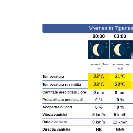
Vremea in Tiganest
00:00
03:00
cer senin, fara
cer senin, fara
nori
nori
22
°C
21
°C
Temperatura
23
°C
22
°C
Temperatura resimitita
0
mm
0
mm
Cantitate precipitatii 3 ore
0
%
0
%
Probabilitate precipitatii
0
%
0
%
Acoperire cu nori
5
km/h
5
km/h
Viteza vantului
9
km/h
11
km/h
Rafale de vant
NE
NNV
Directia vantului