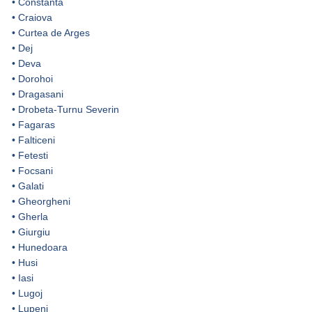
•
Constanta
•
Craiova
•
Curtea de Arges
•
Dej
•
Deva
•
Dorohoi
•
Dragasani
•
Drobeta-Turnu Severin
•
Fagaras
•
Falticeni
•
Fetesti
•
Focsani
•
Galati
•
Gheorgheni
•
Gherla
•
Giurgiu
•
Hunedoara
•
Husi
•
Iasi
•
Lugoj
•
Lupeni