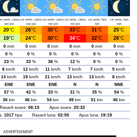
er senin, cativa
cer senin, cativa
cer senin, cativa
cer senin, cativa
cer senin, fara
cer senin, fara
nori josi
nori josi
nori josi
nori josi
nori
nori
20
°C
26
°C
30
°C
33
°C
31
°C
25
°C
19
°C
24
°C
30
°C
34
°C
32
°C
26
°C
0
mm
0
mm
0
mm
0
mm
0
mm
0
mm
0
%
0
%
0
%
0
%
0
%
0
%
23
%
33
%
36
%
12
%
0
%
0
%
8
km/h
12
km/h
11
km/h
7
km/h
7
km/h
5
km/h
14
km/h
19
km/h
21
km/h
13
km/h
13
km/h
8
km/h
ENE
ENE
ENE
N
N
NNE
57
%
42
%
33
%
31
%
35
%
54
%
36
km
46
km
54
km
49
km
51
km
46
km
arit soare:
06:15
Apus soare:
20:32
a:
1017
hpa Rasarit luna:
02:50
Apus luna:
19:19
ADVERTISEMENT