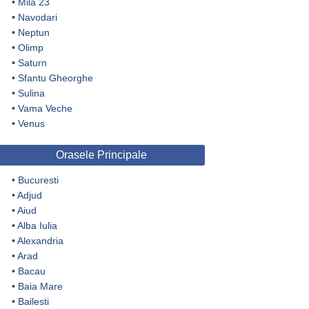
•
Mila 23
•
Navodari
•
Neptun
•
Olimp
•
Saturn
•
Sfantu Gheorghe
•
Sulina
•
Vama Veche
•
Venus
Orasele Principale
•
Bucuresti
•
Adjud
•
Aiud
•
Alba Iulia
•
Alexandria
•
Arad
•
Bacau
•
Baia Mare
•
Bailesti