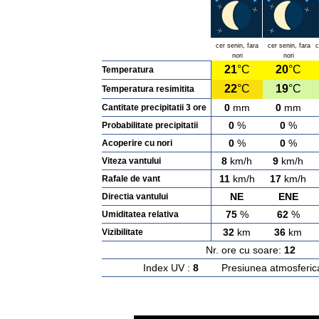
cer senin, fara
cer senin, fara
c
nori
nori
21
°C
20
°C
Temperatura
22
°C
19
°C
Temperatura resimitita
0
mm
0
mm
Cantitate precipitatii 3 ore
0
%
0
%
Probabilitate precipitatii
0
%
0
%
Acoperire cu nori
8
km/h
9
km/h
Viteza vantului
11
km/h
17
km/h
Rafale de vant
NE
ENE
Directia vantului
75
%
62
%
Umiditatea relativa
32
km
36
km
Vizibilitate
Nr. ore cu soare:
12
Ras
Index UV :
8
Presiunea atmosferic