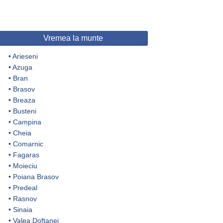
Vremea la munte
•
Arieseni
•
Azuga
•
Bran
•
Brasov
•
Breaza
•
Busteni
•
Campina
•
Cheia
•
Comarnic
•
Fagaras
•
Moieciu
•
Poiana Brasov
•
Predeal
•
Rasnov
•
Sinaia
•
Valea Doftanei