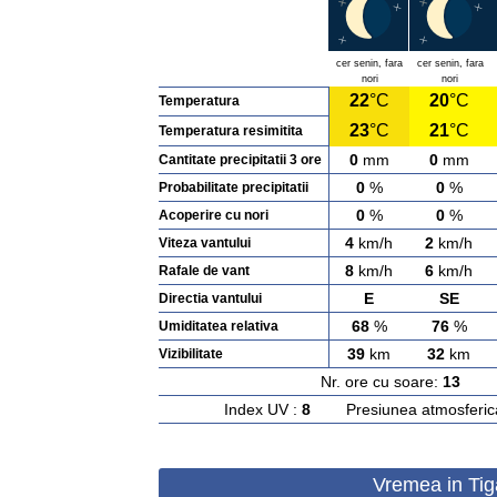
cer senin, fara
cer senin, fara
nori
nori
22
°C
20
°C
Temperatura
23
°C
21
°C
Temperatura resimitita
0
mm
0
mm
Cantitate precipitatii 3 ore
0
%
0
%
Probabilitate precipitatii
0
%
0
%
Acoperire cu nori
4
km/h
2
km/h
Viteza vantului
8
km/h
6
km/h
Rafale de vant
E
SE
Directia vantului
68
%
76
%
Umiditatea relativa
39
km
32
km
Vizibilitate
Nr. ore cu soare:
13
Ras
Index UV :
8
Presiunea atmosferic
Vremea in Tiga