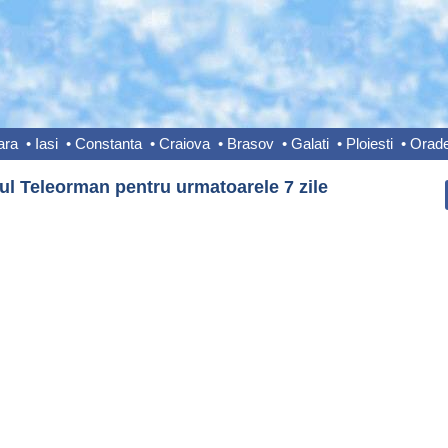
ara
•
Iasi
•
Constanta
•
Craiova
•
Brasov
•
Galati
•
Ploiesti
•
Orad
ul Teleorman pentru urmatoarele 7 zile