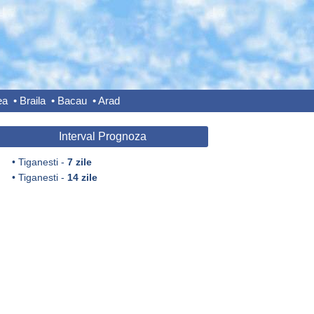
ea
•
Braila
•
Bacau
•
Arad
Interval Prognoza
•
Tiganesti -
7 zile
•
Tiganesti -
14 zile