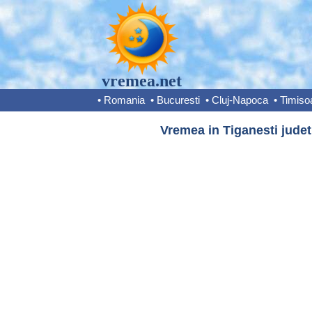
vremea.net
•
Romania
•
Bucuresti
•
Cluj-Napoca
•
Timiso
Vremea in Tiganesti judet