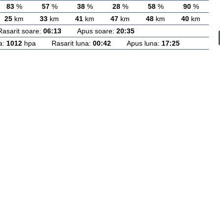
83
%
57
%
38
%
28
%
58
%
90
%
25
km
33
km
41
km
47
km
48
km
40
km
rit soare:
06:13
Apus soare:
20:35
a:
1012
hpa Rasarit luna:
00:42
Apus luna:
17:25