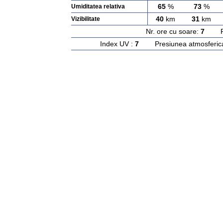
65
%
73
%
Umiditatea relativa
40
km
31
km
Vizibilitate
Nr. ore cu soare:
7
Rasa
Index UV :
7
Presiunea atmosferic