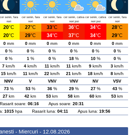
cer senin, fara
cer senin, fara
cer senin, fara
cer senin, cativa
cer senin, cativa
cer senin, fara
nori
nori
nori
nori josi
nori josi
nori
20
°C
27
°C
33
°C
36
°C
34
°C
28
°C
20
°C
29
°C
34
°C
37
°C
34
°C
29
°C
0
mm
0
mm
0
mm
0
mm
0
mm
0
mm
0
%
0
%
0
%
0
%
0
%
0
%
0
%
1
%
0
%
18
%
10
%
0
%
7
km/h
4
km/h
11
km/h
11
km/h
9
km/h
3
km/h
15
km/h
11
km/h
22
km/h
21
km/h
18
km/h
8
km/h
NNV
V
VNV
VNV
NV
VSV
73
%
53
%
36
%
29
%
27
%
43
%
27
km
42
km
53
km
58
km
60
km
53
km
arit soare:
06:16
Apus soare:
20:31
a:
1015
hpa Rasarit luna:
04:11
Apus luna:
19:56
nesti - Miercuri - 12.08.2026