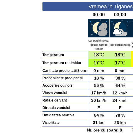
Vremea in Tiganest
00:00
03:00
cer partial noros,
c
posibil nori de
cer partial noros
a
furtuna
18
°C
18
°C
Temperatura
17
°C
17
°C
Temperatura resimitita
0
mm
0
mm
Cantitate precipitatii 3 ore
18
%
38
%
Probabilitate precipitatii
55
%
64
%
Acoperire cu nori
17
km/h
12
km/h
Viteza vantului
30
km/h
24
km/h
Rafale de vant
E
E
Directia vantului
84
%
78
%
Umiditatea relativa
31
km
26
km
Vizibilitate
Nr. ore cu soare:
8
Rasa