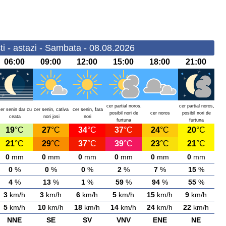
i - astazi - Sambata - 08.08.2026
06:00
09:00
12:00
15:00
18:00
21:00
cer partial noros,
cer partial noros,
cer senin dar cu
cer senin, cativa
cer senin, fara
posibil nori de
cer noros
posibil nori de
ceata
nori josi
nori
furtuna
furtuna
19
°C
27
°C
34
°C
37
°C
24
°C
20
°C
21
°C
29
°C
37
°C
39
°C
23
°C
21
°C
0
mm
0
mm
0
mm
0
mm
0
mm
0
mm
0
%
0
%
0
%
2
%
7
%
15
%
4
%
13
%
1
%
59
%
94
%
55
%
3
km/h
3
km/h
6
km/h
5
km/h
15
km/h
9
km/h
5
km/h
10
km/h
18
km/h
14
km/h
24
km/h
22
km/h
NNE
SE
SV
VNV
ENE
NE