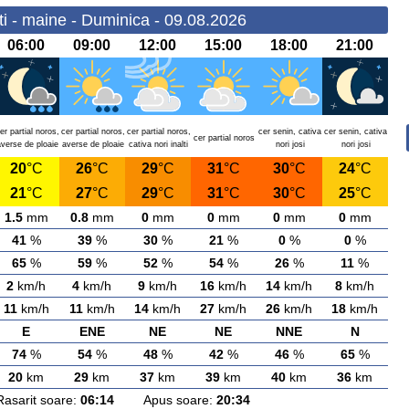
i - maine - Duminica - 09.08.2026
06:00
09:00
12:00
15:00
18:00
21:00
er partial noros,
cer partial noros,
cer partial noros,
cer senin, cativa
cer senin, cativa
cer partial noros
verse de ploaie
averse de ploaie
cativa nori inalti
nori josi
nori josi
20
°C
26
°C
29
°C
31
°C
30
°C
24
°C
21
°C
27
°C
29
°C
31
°C
30
°C
25
°C
1.5
mm
0.8
mm
0
mm
0
mm
0
mm
0
mm
41
%
39
%
30
%
21
%
0
%
0
%
65
%
59
%
52
%
54
%
26
%
11
%
2
km/h
4
km/h
9
km/h
16
km/h
14
km/h
8
km/h
11
km/h
11
km/h
14
km/h
27
km/h
26
km/h
18
km/h
E
ENE
NE
NE
NNE
N
74
%
54
%
48
%
42
%
46
%
65
%
20
km
29
km
37
km
39
km
40
km
36
km
rit soare:
06:14
Apus soare:
20:34