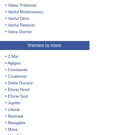
•
Valea Prahovei
•
Varful Moldoveanu
•
Varful Omu
•
Varful Retezat
•
Vatra Dornei
Vremea la mare
•
2 Mai
•
Agigea
•
Constanta
•
Costinesti
•
Delta Dunarii
•
Eforie Nord
•
Eforie Sud
•
Jupiter
•
Litoral
•
Mamaia
•
Mangalia
•
Mare