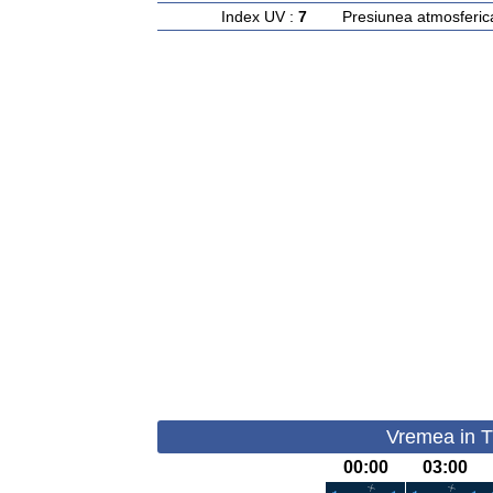
Index UV :
7
Presiunea atmosferic
Vremea in Ti
00:00
03:00