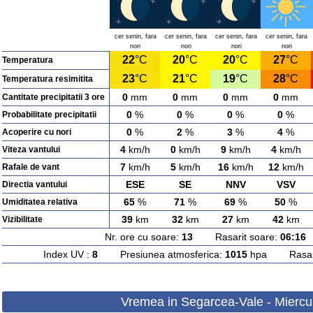
cer senin, fara
cer senin, fara
cer senin, fara
cer senin, fara
nori
nori
nori
nori
22
°C
20
°C
20
°C
27
°C
Temperatura
23
°C
21
°C
19
°C
28
°C
Temperatura resimitita
0
mm
0
mm
0
mm
0
mm
Cantitate precipitatii 3 ore
0
%
0
%
0
%
0
%
Probabilitate precipitatii
0
%
2
%
3
%
4
%
Acoperire cu nori
4
km/h
0
km/h
9
km/h
4
km/h
Viteza vantului
7
km/h
5
km/h
16
km/h
12
km/h
Rafale de vant
ESE
SE
NNV
VSV
Directia vantului
65
%
71
%
69
%
50
%
Umiditatea relativa
39
km
32
km
27
km
42
km
Vizibilitate
Nr. ore cu soare:
13
Rasarit soare:
06:16
A
Index UV :
8
Presiunea atmosferica:
1015
hpa Rasarit
Vremea in Segarcea-Vale - Miercur