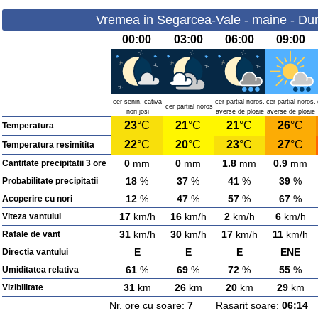
Vremea in Segarcea-Vale - maine - Du
00:00
03:00
06:00
09:00
cer senin, cativa
cer partial noros,
cer partial noros,
cer partial noros
nori josi
averse de ploaie
averse de ploaie
23
°C
21
°C
21
°C
26
°C
Temperatura
22
°C
20
°C
23
°C
27
°C
Temperatura resimitita
0
mm
0
mm
1.8
mm
0.9
mm
Cantitate precipitatii 3 ore
18
%
37
%
41
%
39
%
Probabilitate precipitatii
12
%
47
%
57
%
67
%
Acoperire cu nori
17
km/h
16
km/h
2
km/h
6
km/h
Viteza vantului
31
km/h
30
km/h
17
km/h
11
km/h
Rafale de vant
E
E
E
ENE
Directia vantului
61
%
69
%
72
%
55
%
Umiditatea relativa
31
km
26
km
20
km
29
km
Vizibilitate
Nr. ore cu soare:
7
Rasarit soare:
06:14
A