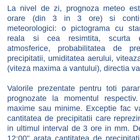
La nivel de zi, prognoza meteo este
orare (din 3 in 3 ore) si contin
meteorologici: o pictograma cu sta
reala si cea resimtita, scurta d
atmosferice, probabilitatea de prec
precipitatii, umiditatea aerului, viteaz
(viteza maxima a vantului), directia va
Valorile prezentate pentru toti param
prognozate la momentul respectiv.
maxime sau minime. Exceptie fac val
cantitatea de precipitatii care reprez
in ultimul interval de 3 ore in mm.
12:00" arata cantitatea de precipitat