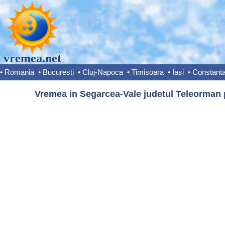
vremea.net
•
Romania
•
Bucuresti
•
Cluj-Napoca
•
Timisoara
•
Iasi
•
Constant
Vremea in Segarcea-Vale judetul Teleorman p