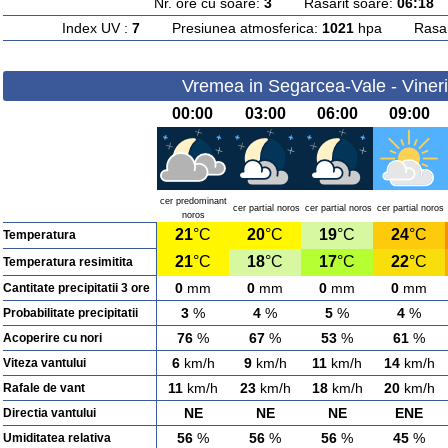
Nr. ore cu soare:
3
Rasarit soare:
06:18
A
Index UV :
7
Presiunea atmosferica:
1021
hpa Rasarit
Vremea in Segarcea-Vale - Vineri
00:00
03:00
06:00
09:00
cer predominant
cer partial noros
cer partial noros
cer partial noros
noros
21
°C
20
°C
19
°C
24
°C
Temperatura
21
°C
18
°C
17
°C
22
°C
Temperatura resimitita
0
mm
0
mm
0
mm
0
mm
Cantitate precipitatii 3 ore
3
%
4
%
5
%
4
%
Probabilitate precipitatii
76
%
67
%
53
%
61
%
Acoperire cu nori
6
km/h
9
km/h
11
km/h
14
km/h
Viteza vantului
11
km/h
23
km/h
18
km/h
20
km/h
Rafale de vant
NE
NE
NE
ENE
Directia vantului
56
%
56
%
56
%
45
%
Umiditatea relativa