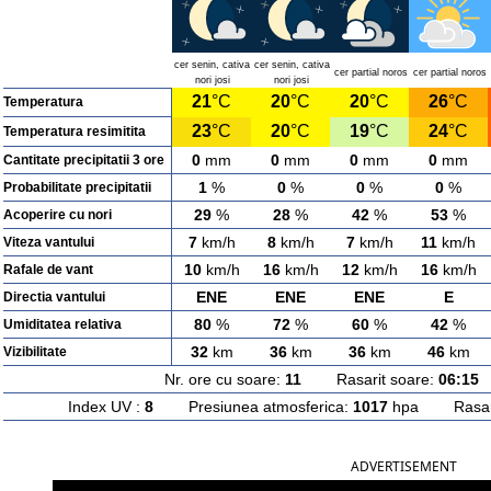
cer senin, cativa
cer senin, cativa
cer partial noros
cer partial noros
nori josi
nori josi
21
°C
20
°C
20
°C
26
°C
Temperatura
23
°C
20
°C
19
°C
24
°C
Temperatura resimitita
0
mm
0
mm
0
mm
0
mm
Cantitate precipitatii 3 ore
1
%
0
%
0
%
0
%
Probabilitate precipitatii
29
%
28
%
42
%
53
%
Acoperire cu nori
7
km/h
8
km/h
7
km/h
11
km/h
Viteza vantului
10
km/h
16
km/h
12
km/h
16
km/h
Rafale de vant
ENE
ENE
ENE
E
Directia vantului
80
%
72
%
60
%
42
%
Umiditatea relativa
32
km
36
km
36
km
46
km
Vizibilitate
Nr. ore cu soare:
11
Rasarit soare:
06:15
A
Index UV :
8
Presiunea atmosferica:
1017
hpa Rasarit
ADVERTISEMENT