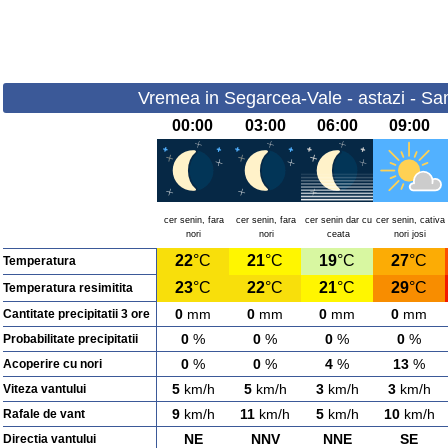
Vremea in Segarcea-Vale - astazi - Sa
00:00
03:00
06:00
09:00
cer senin, fara
cer senin, fara
cer senin dar cu
cer senin, cativa
nori
nori
ceata
nori josi
22
°C
21
°C
19
°C
27
°C
Temperatura
23
°C
22
°C
21
°C
29
°C
Temperatura resimitita
0
mm
0
mm
0
mm
0
mm
Cantitate precipitatii 3 ore
0
%
0
%
0
%
0
%
Probabilitate precipitatii
0
%
0
%
4
%
13
%
Acoperire cu nori
5
km/h
5
km/h
3
km/h
3
km/h
Viteza vantului
9
km/h
11
km/h
5
km/h
10
km/h
Rafale de vant
NE
NNV
NNE
SE
Directia vantului