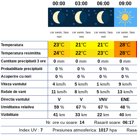
00:00
03:00
06:00
09:00
cer senin, fara
cer senin, fara
cer senin, fara
cer senin, fara
nori
nori
nori
nori
23
°C
21
°C
21
°C
28
°C
Temperatura
24
°C
22
°C
23
°C
28
°C
Temperatura resimitita
0
mm
0
mm
0
mm
0
mm
Cantitate precipitatii 3 ore
0
%
0
%
0
%
0
%
Probabilitate precipitatii
0
%
0
%
0
%
0
%
Acoperire cu nori
4
km/h
5
km/h
1
km/h
9
km/h
Viteza vantului
11
km/h
8
km/h
5
km/h
13
km/h
Rafale de vant
V
V
VNV
ENE
Directia vantului
59
%
67
%
67
%
48
%
Umiditatea relativa
41
km
33
km
22
km
40
km
Vizibilitate
Nr. ore cu soare:
14
Rasarit soare:
06:17
A
Index UV :
7
Presiunea atmosferica:
1017
hpa Rasarit