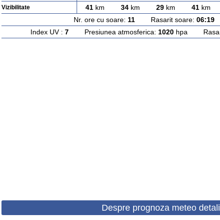
41
km
34
km
29
km
41
km
Vizibilitate
Nr. ore cu soare:
11
Rasarit soare:
06:19
A
Index UV :
7
Presiunea atmosferica:
1020
hpa Rasarit
Despre prognoza meteo detali