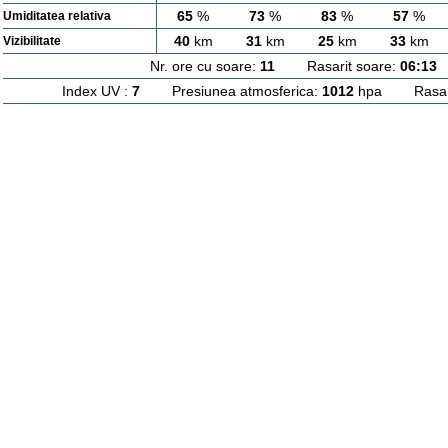
65
%
73
%
83
%
57
%
Umiditatea relativa
40
km
31
km
25
km
33
km
Vizibilitate
Nr. ore cu soare:
11
Rasarit soare:
06:13
A
Index UV :
7
Presiunea atmosferica:
1012
hpa Rasarit