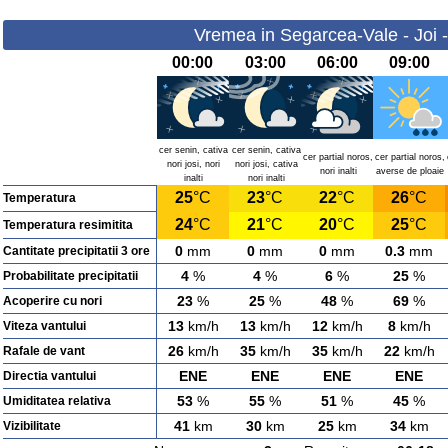
Vremea in Segarcea-Vale - Joi 
00:00
03:00
06:00
09:00
cer senin, cativa
cer senin, cativa
cer partial noros,
cer partial noros,
nori josi, nori
nori josi, cativa
nori inalti
averse de ploaie
inalti
nori inalti
25
°C
23
°C
22
°C
26
°C
Temperatura
24
°C
21
°C
20
°C
25
°C
Temperatura resimitita
0
mm
0
mm
0
mm
0.3
mm
Cantitate precipitatii 3 ore
4
%
4
%
6
%
25
%
Probabilitate precipitatii
23
%
25
%
48
%
69
%
Acoperire cu nori
13
km/h
13
km/h
12
km/h
8
km/h
Viteza vantului
26
km/h
35
km/h
35
km/h
22
km/h
Rafale de vant
ENE
ENE
ENE
ENE
Directia vantului
53
%
55
%
51
%
45
%
Umiditatea relativa
41
km
30
km
25
km
34
km
Vizibilitate