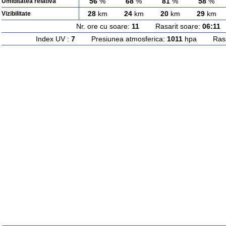
56
%
68
%
81
%
58
%
Umiditatea relativa
28
km
24
km
20
km
29
km
Vizibilitate
Nr. ore cu soare:
11
Rasarit soare:
06:11
A
Index UV :
7
Presiunea atmosferica:
1011
hpa Rasari