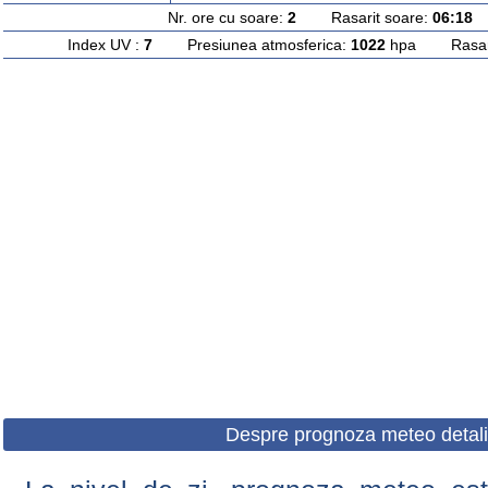
Nr. ore cu soare:
2
Rasarit soare:
06:18
A
Index UV :
7
Presiunea atmosferica:
1022
hpa Rasarit
Despre prognoza meteo detali