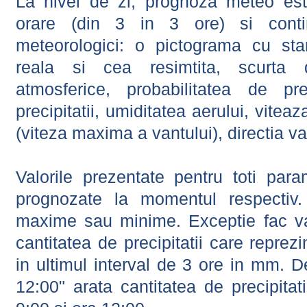
La nivel de zi, prognoza meteo este
orare (din 3 in 3 ore) si contin
meteorologici: o pictograma cu sta
reala si cea resimtita, scurta d
atmosferice, probabilitatea de prec
precipitatii, umiditatea aerului, viteaz
(viteza maxima a vantului), directia va
Valorile prezentate pentru toti param
prognozate la momentul respectiv.
maxime sau minime. Exceptie fac val
cantitatea de precipitatii care reprez
in ultimul interval de 3 ore in mm.
12:00" arata cantitatea de precipitat