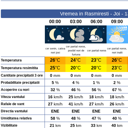
Vremea in Rasmiresti - Joi - 
00:00
03:00
06:00
09:00
cer partial noros,
cer senin, cativa
cer partial noros,
posibil nori de
cer partial noros
nori josi
nori inalti
furtuna
26
°C
24
°C
23
°C
26
°C
Temperatura
25
°C
20
°C
20
°C
23
°C
Temperatura resimitita
0
mm
0
mm
0
mm
0
mm
Cantitate precipitatii 3 ore
5
%
4
%
1
%
2
%
Probabilitate precipitatii
32
%
46
%
56
%
67
%
Acoperire cu nori
16
km/h
25
km/h
18
km/h
18
km/h
Viteza vantului
27
km/h
41
km/h
27
km/h
26
km/h
Rafale de vant
ENE
ENE
ENE
ENE
Directia vantului
58
%
48
%
47
%
40
%
Umiditatea relativa
21
km
25
km
33
km
40
km
Vizibilitate