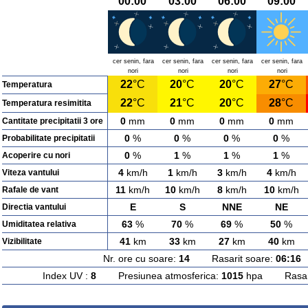
00:00
03:00
06:00
09:00
cer senin, fara
cer senin, fara
cer senin, fara
cer senin, fara
nori
nori
nori
nori
22
°C
20
°C
20
°C
27
°C
Temperatura
22
°C
21
°C
20
°C
28
°C
Temperatura resimitita
0
mm
0
mm
0
mm
0
mm
Cantitate precipitatii 3 ore
0
%
0
%
0
%
0
%
Probabilitate precipitatii
0
%
1
%
1
%
1
%
Acoperire cu nori
4
km/h
1
km/h
3
km/h
4
km/h
Viteza vantului
11
km/h
10
km/h
8
km/h
10
km/h
Rafale de vant
E
S
NNE
NE
Directia vantului
63
%
70
%
69
%
50
%
Umiditatea relativa
41
km
33
km
27
km
40
km
Vizibilitate
Nr. ore cu soare:
14
Rasarit soare:
06:16
A
Index UV :
8
Presiunea atmosferica:
1015
hpa Rasarit