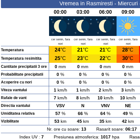
Vremea in Rasmiresti - Miercuri
00:00
03:00
06:00
09:00
cer senin, fara
cer senin, fara
cer senin, fara
cer senin, fara
nori
nori
nori
nori
24
°C
21
°C
21
°C
28
°C
Temperatura
25
°C
23
°C
22
°C
30
°C
Temperatura resimitita
0
mm
0
mm
0
mm
0
mm
Cantitate precipitatii 3 ore
0
%
0
%
0
%
0
%
Probabilitate precipitatii
0
%
0
%
0
%
0
%
Acoperire cu nori
1
km/h
1
km/h
2
km/h
3
km/h
Viteza vantului
7
km/h
8
km/h
10
km/h
10
km/h
Rafale de vant
VSV
N
VNV
NE
Directia vantului
57
%
66
%
64
%
49
%
Umiditatea relativa
53
km
45
km
35
km
42
km
Vizibilitate
Nr. ore cu soare:
13
Rasarit soare:
06:17
A
Index UV :
7
Presiunea atmosferica:
1017
hpa Rasarit