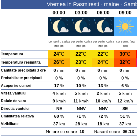
Vremea in Rasmiresti - maine - Sam
00:00
03:00
06:00
09:00
cer senin, cativa
cer senin, cativa
cer senin, cativa
cer senin, fara
nori josi
nori josi
nori josi
nori
24
°C
22
°C
22
°C
30
°C
Temperatura
26
°C
23
°C
24
°C
32
°C
Temperatura resimitita
0
mm
0
mm
0
mm
0
mm
Cantitate precipitatii 3 ore
0
%
0
%
0
%
0
%
Probabilitate precipitatii
17
%
10
%
13
%
6
%
Acoperire cu nori
4
km/h
5
km/h
2
km/h
5
km/h
Viteza vantului
9
km/h
11
km/h
10
km/h
12
km/h
Rafale de vant
NE
NNV
NNV
SE
Directia vantului
60
%
71
%
72
%
51
%
Umiditatea relativa
37
km
28
km
18
km
37
km
Vizibilitate
Nr. ore cu soare:
10
Rasarit soare:
06:13
A