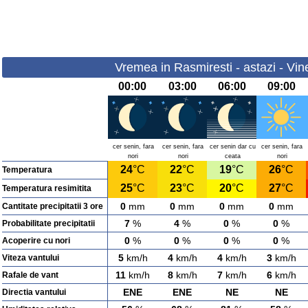
Vremea in Rasmiresti - astazi - Vin
00:00
03:00
06:00
09:00
cer senin, fara
cer senin, fara
cer senin dar cu
cer senin, fara
nori
nori
ceata
nori
24
°C
22
°C
19
°C
26
°C
Temperatura
25
°C
23
°C
20
°C
27
°C
Temperatura resimitita
0
mm
0
mm
0
mm
0
mm
Cantitate precipitatii 3 ore
7
%
4
%
0
%
0
%
Probabilitate precipitatii
0
%
0
%
0
%
0
%
Acoperire cu nori
5
km/h
4
km/h
4
km/h
3
km/h
Viteza vantului
11
km/h
8
km/h
7
km/h
6
km/h
Rafale de vant
ENE
ENE
NE
NE
Directia vantului