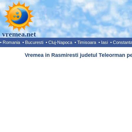
vremea.net
•
Romania
•
Bucuresti
•
Cluj-Napoca
•
Timisoara
•
Iasi
•
Constant
Vremea in Rasmiresti judetul Teleorman pe