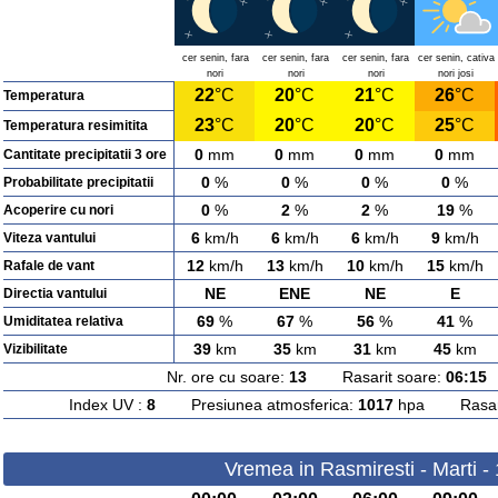
cer senin, fara
cer senin, fara
cer senin, fara
cer senin, cativa
nori
nori
nori
nori josi
22
°C
20
°C
21
°C
26
°C
Temperatura
23
°C
20
°C
20
°C
25
°C
Temperatura resimitita
0
mm
0
mm
0
mm
0
mm
Cantitate precipitatii 3 ore
0
%
0
%
0
%
0
%
Probabilitate precipitatii
0
%
2
%
2
%
19
%
Acoperire cu nori
6
km/h
6
km/h
6
km/h
9
km/h
Viteza vantului
12
km/h
13
km/h
10
km/h
15
km/h
Rafale de vant
NE
ENE
NE
E
Directia vantului
69
%
67
%
56
%
41
%
Umiditatea relativa
39
km
35
km
31
km
45
km
Vizibilitate
Nr. ore cu soare:
13
Rasarit soare:
06:15
A
Index UV :
8
Presiunea atmosferica:
1017
hpa Rasarit
Vremea in Rasmiresti - Marti -