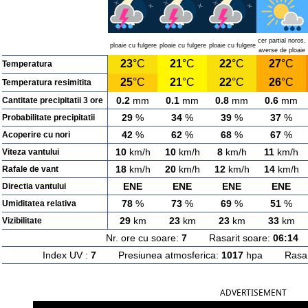
cer partial noros,
ploaie cu fulgere
ploaie cu fulgere
ploaie cu fulgere
averse de ploaie
23
°C
21
°C
22
°C
27
°C
Temperatura
25
°C
21
°C
22
°C
26
°C
Temperatura resimitita
0.2
mm
0.1
mm
0.8
mm
0.6
mm
Cantitate precipitatii 3 ore
29
%
34
%
39
%
37
%
Probabilitate precipitatii
42
%
62
%
68
%
67
%
Acoperire cu nori
10
km/h
10
km/h
8
km/h
11
km/h
Viteza vantului
18
km/h
20
km/h
12
km/h
14
km/h
Rafale de vant
ENE
ENE
ENE
ENE
Directia vantului
78
%
73
%
69
%
51
%
Umiditatea relativa
29
km
23
km
23
km
33
km
Vizibilitate
Nr. ore cu soare:
7
Rasarit soare:
06:14
A
Index UV :
7
Presiunea atmosferica:
1017
hpa Rasarit
ADVERTISEMENT