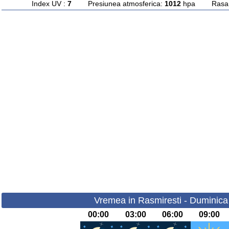
Index UV :
7
Presiunea atmosferica:
1012
hpa Rasarit
Vremea in Rasmiresti - Duminica
00:00
03:00
06:00
09:00