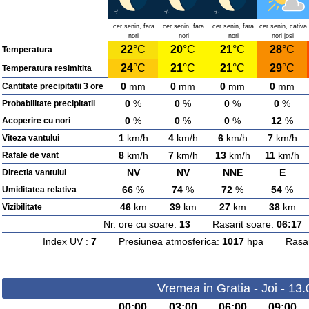
cer senin, fara
cer senin, fara
cer senin, fara
cer senin, cativa
nori
nori
nori
nori josi
22
°C
20
°C
21
°C
28
°C
Temperatura
24
°C
21
°C
21
°C
29
°C
Temperatura resimitita
0
mm
0
mm
0
mm
0
mm
Cantitate precipitatii 3 ore
0
%
0
%
0
%
0
%
Probabilitate precipitatii
0
%
0
%
0
%
12
%
Acoperire cu nori
1
km/h
4
km/h
6
km/h
7
km/h
Viteza vantului
8
km/h
7
km/h
13
km/h
11
km/h
Rafale de vant
NV
NV
NNE
E
Directia vantului
66
%
74
%
72
%
54
%
Umiditatea relativa
46
km
39
km
27
km
38
km
Vizibilitate
Nr. ore cu soare:
13
Rasarit soare:
06:17
A
Index UV :
7
Presiunea atmosferica:
1017
hpa Rasarit
Vremea in Gratia - Joi - 13
00:00
03:00
06:00
09:00