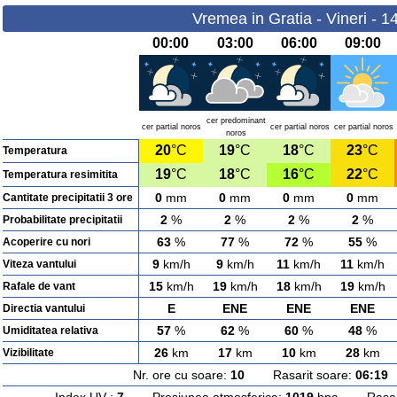
Vremea in Gratia - Vineri - 1
00:00
03:00
06:00
09:00
cer predominant
cer partial noros
cer partial noros
cer partial noros
noros
20
°C
19
°C
18
°C
23
°C
Temperatura
19
°C
18
°C
16
°C
22
°C
Temperatura resimitita
0
mm
0
mm
0
mm
0
mm
Cantitate precipitatii 3 ore
2
%
2
%
2
%
2
%
Probabilitate precipitatii
63
%
77
%
72
%
55
%
Acoperire cu nori
9
km/h
9
km/h
11
km/h
11
km/h
Viteza vantului
15
km/h
19
km/h
18
km/h
19
km/h
Rafale de vant
E
ENE
ENE
ENE
Directia vantului
57
%
62
%
60
%
48
%
Umiditatea relativa
26
km
17
km
10
km
28
km
Vizibilitate
Nr. ore cu soare:
10
Rasarit soare:
06:19
A