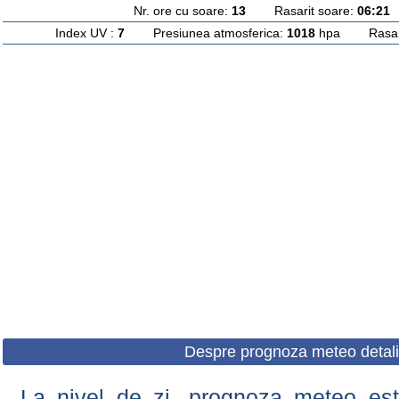
Nr. ore cu soare:
13
Rasarit soare:
06:21
A
Index UV :
7
Presiunea atmosferica:
1018
hpa Rasarit
Despre prognoza meteo detali
La nivel de zi, prognoza meteo este