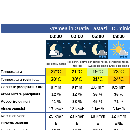
Vremea in Gratia - astazi - Dumini
00:00
03:00
06:00
09:00
cer senin, cativa
cer partial noros,
cer partial noros,
cer partial noros
nori josi
averse de ploaie
averse de ploaie
22
°C
21
°C
19
°C
23
°C
Temperatura
20
°C
20
°C
21
°C
24
°C
Temperatura resimitita
0
mm
0
mm
1.6
mm
0.5
mm
Cantitate precipitatii 3 ore
12
%
12
%
36
%
36
%
Probabilitate precipitatii
41
%
33
%
45
%
71
%
Acoperire cu nori
17
km/h
12
km/h
1
km/h
6
km/h
Viteza vantului
29
km/h
23
km/h
10
km/h
12
km/h
Rafale de vant
E
E
E
ENE
Directia vantului