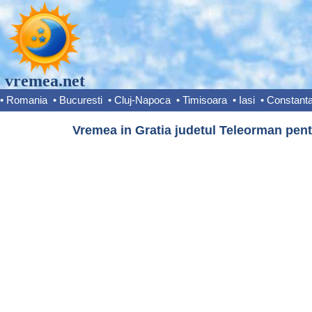
vremea.net
•
Romania
•
Bucuresti
•
Cluj-Napoca
•
Timisoara
•
Iasi
•
Constant
Vremea in Gratia judetul Teleorman pent