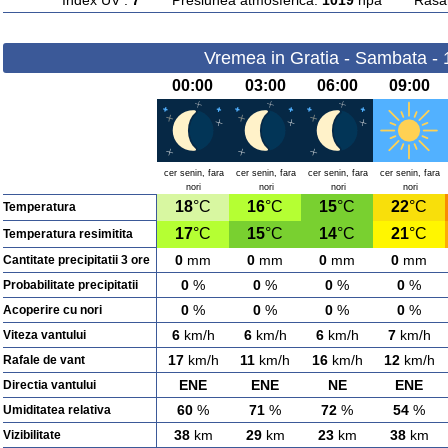
Index UV :
7
Presiunea atmosferica:
1019
hpa Rasarit
Vremea in Gratia - Sambata -
00:00
03:00
06:00
09:00
cer senin, fara
cer senin, fara
cer senin, fara
cer senin, fara
nori
nori
nori
nori
18
°C
16
°C
15
°C
22
°C
Temperatura
17
°C
15
°C
14
°C
21
°C
Temperatura resimitita
0
mm
0
mm
0
mm
0
mm
Cantitate precipitatii 3 ore
0
%
0
%
0
%
0
%
Probabilitate precipitatii
0
%
0
%
0
%
0
%
Acoperire cu nori
6
km/h
6
km/h
6
km/h
7
km/h
Viteza vantului
17
km/h
11
km/h
16
km/h
12
km/h
Rafale de vant
ENE
ENE
NE
ENE
Directia vantului
60
%
71
%
72
%
54
%
Umiditatea relativa
38
km
29
km
23
km
38
km
Vizibilitate