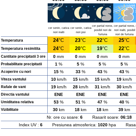
cer partial noros,
cer partial noros,
cer senin, cativa
cer senin, cativa
posibil nori de
nori inalti, posibil
nori inalti
nori josi
furtuna
nori de furtuna
24
°C
23
°C
22
°C
25
°C
Temperatura
24
°C
20
°C
19
°C
22
°C
Temperatura resimitita
0
mm
0
mm
0
mm
0
mm
Cantitate precipitatii 3 ore
1
%
5
%
5
%
5
%
Probabilitate precipitatii
15
%
33
%
43
%
43
%
Acoperire cu nori
10
km/h
15
km/h
15
km/h
19
km/h
Viteza vantului
19
km/h
28
km/h
31
km/h
30
km/h
Rafale de vant
ENE
ENE
ENE
ENE
Directia vantului
53
%
51
%
47
%
40
%
Umiditatea relativa
30
km
18
km
18
km
39
km
Vizibilitate
Nr. ore cu soare:
6
Rasarit soare:
06:18
A
Index UV :
6
Presiunea atmosferica:
1020
hpa Rasarit