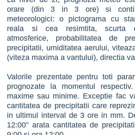
orare (din 3 in 3 ore) si contin
meteorologici: o pictograma cu sta
reala si cea resimtita, scurta d
atmosferice, probabilitatea de prec
precipitatii, umiditatea aerului, viteaz
(viteza maxima a vantului), directia va
Valorile prezentate pentru toti param
prognozate la momentul respectiv.
maxime sau minime. Exceptie fac val
cantitatea de precipitatii care reprez
in ultimul interval de 3 ore in mm.
12:00" arata cantitatea de precipitat
9:00 si ora 12:00.