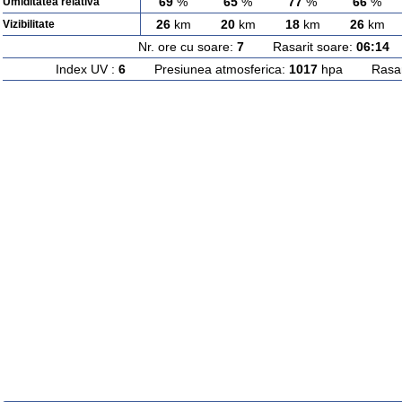
69
%
65
%
77
%
66
%
Umiditatea relativa
26
km
20
km
18
km
26
km
Vizibilitate
Nr. ore cu soare:
7
Rasarit soare:
06:14
A
Index UV :
6
Presiunea atmosferica:
1017
hpa Rasarit