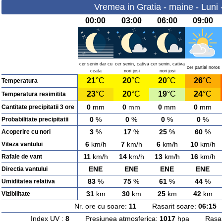
Vremea in Gratia - maine - Luni
00:00
03:00
06:00
09:00
cer senin dar cu
cer senin, cativa
cer senin, cativa
cer partial noros
ceata
nori josi
nori josi
21
°C
20
°C
20
°C
26
°C
Temperatura
23
°C
20
°C
19
°C
24
°C
Temperatura resimitita
0
mm
0
mm
0
mm
0
mm
Cantitate precipitatii 3 ore
0
%
0
%
0
%
0
%
Probabilitate precipitatii
3
%
17
%
25
%
60
%
Acoperire cu nori
6
km/h
7
km/h
6
km/h
10
km/h
Viteza vantului
11
km/h
14
km/h
13
km/h
16
km/h
Rafale de vant
ENE
ENE
ENE
ENE
Directia vantului
83
%
75
%
61
%
44
%
Umiditatea relativa
31
km
30
km
25
km
42
km
Vizibilitate
Nr. ore cu soare:
11
Rasarit soare:
06:15
A
Index UV :
8
Presiunea atmosferica:
1017
hpa Rasarit