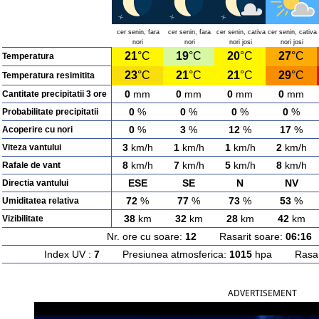
cer senin, fara
cer senin, fara
cer senin, cativa
cer senin, cativa
nori
nori
nori josi
nori josi
21
°C
19
°C
20
°C
27
°C
Temperatura
23
°C
21
°C
21
°C
29
°C
Temperatura resimitita
0
mm
0
mm
0
mm
0
mm
Cantitate precipitatii 3 ore
0
%
0
%
0
%
0
%
Probabilitate precipitatii
0
%
3
%
12
%
17
%
Acoperire cu nori
3
km/h
1
km/h
1
km/h
2
km/h
Viteza vantului
8
km/h
7
km/h
5
km/h
8
km/h
Rafale de vant
ESE
SE
N
NV
Directia vantului
72
%
77
%
73
%
53
%
Umiditatea relativa
38
km
32
km
28
km
42
km
Vizibilitate
Nr. ore cu soare:
12
Rasarit soare:
06:16
A
Index UV :
7
Presiunea atmosferica:
1015
hpa Rasarit
ADVERTISEMENT