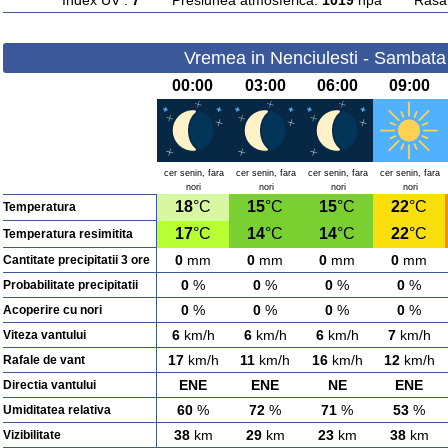
Index UV :
7
Presiunea atmosferica:
1019
hpa Rasarit
Vremea in Nenciulesti - Sambata
00:00
03:00
06:00
09:00
cer senin, fara
cer senin, fara
cer senin, fara
cer senin, fara
nori
nori
nori
nori
18
°C
15
°C
15
°C
22
°C
Temperatura
17
°C
14
°C
14
°C
22
°C
Temperatura resimitita
0
mm
0
mm
0
mm
0
mm
Cantitate precipitatii 3 ore
0
%
0
%
0
%
0
%
Probabilitate precipitatii
0
%
0
%
0
%
0
%
Acoperire cu nori
6
km/h
6
km/h
6
km/h
7
km/h
Viteza vantului
17
km/h
11
km/h
16
km/h
12
km/h
Rafale de vant
ENE
ENE
NE
ENE
Directia vantului
60
%
72
%
71
%
53
%
Umiditatea relativa
38
km
29
km
23
km
38
km
Vizibilitate