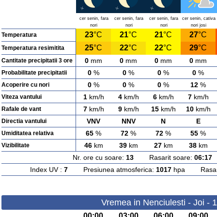
cer senin, fara
cer senin, fara
cer senin, fara
cer senin, cativa
nori
nori
nori
nori josi
23
°C
21
°C
21
°C
27
°C
Temperatura
25
°C
22
°C
22
°C
29
°C
Temperatura resimitita
0
mm
0
mm
0
mm
0
mm
Cantitate precipitatii 3 ore
0
%
0
%
0
%
0
%
Probabilitate precipitatii
0
%
0
%
0
%
12
%
Acoperire cu nori
1
km/h
4
km/h
6
km/h
7
km/h
Viteza vantului
7
km/h
9
km/h
15
km/h
10
km/h
Rafale de vant
VNV
NNV
N
E
Directia vantului
65
%
72
%
72
%
55
%
Umiditatea relativa
46
km
39
km
27
km
38
km
Vizibilitate
Nr. ore cu soare:
13
Rasarit soare:
06:17
A
Index UV :
7
Presiunea atmosferica:
1017
hpa Rasarit
Vremea in Nenciulesti - Joi - 
00:00
03:00
06:00
09:00