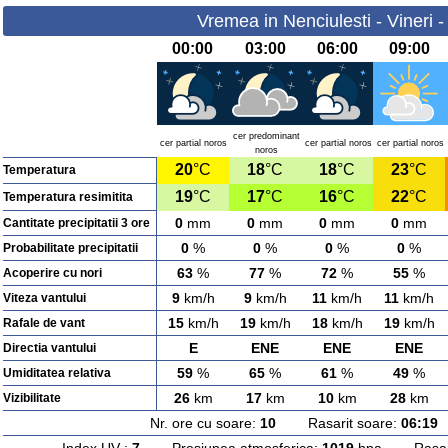
Vremea in Nenciulesti - Vineri 
00:00
03:00
06:00
09:00
cer predominant
cer partial noros
cer partial noros
cer partial noros
noros
20
°C
18
°C
18
°C
23
°C
Temperatura
19
°C
17
°C
16
°C
22
°C
Temperatura resimitita
0
mm
0
mm
0
mm
0
mm
Cantitate precipitatii 3 ore
0
%
0
%
0
%
0
%
Probabilitate precipitatii
63
%
77
%
72
%
55
%
Acoperire cu nori
9
km/h
9
km/h
11
km/h
11
km/h
Viteza vantului
15
km/h
19
km/h
18
km/h
19
km/h
Rafale de vant
E
ENE
ENE
ENE
Directia vantului
59
%
65
%
61
%
49
%
Umiditatea relativa
26
km
17
km
10
km
28
km
Vizibilitate
Nr. ore cu soare:
10
Rasarit soare:
06:19
A