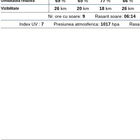
69
%
65
%
77
%
66
%
Umiditatea relativa
26
km
20
km
18
km
26
km
Vizibilitate
Nr. ore cu soare:
9
Rasarit soare:
06:14
A
Index UV :
7
Presiunea atmosferica:
1017
hpa Rasarit