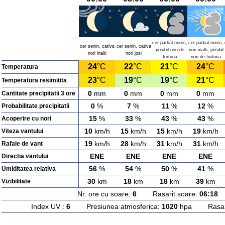
cer partial noros,
cer partial noros,
cer senin, cativa
cer senin, cativa
posibil nori de
nori inalti, posibil
nori inalti
nori josi
furtuna
nori de furtuna
24
°C
22
°C
21
°C
24
°C
Temperatura
23
°C
19
°C
19
°C
21
°C
Temperatura resimitita
0
mm
0
mm
0
mm
0
mm
Cantitate precipitatii 3 ore
0
%
7
%
11
%
12
%
Probabilitate precipitatii
15
%
33
%
43
%
43
%
Acoperire cu nori
10
km/h
15
km/h
15
km/h
19
km/h
Viteza vantului
19
km/h
28
km/h
31
km/h
31
km/h
Rafale de vant
ENE
ENE
ENE
ENE
Directia vantului
56
%
54
%
50
%
41
%
Umiditatea relativa
30
km
18
km
18
km
39
km
Vizibilitate
Nr. ore cu soare:
6
Rasarit soare:
06:18
A
Index UV :
6
Presiunea atmosferica:
1020
hpa Rasarit