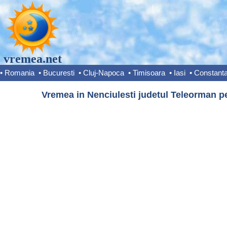
vremea.net
•
Romania
•
Bucuresti
•
Cluj-Napoca
•
Timisoara
•
Iasi
•
Constant
Vremea in Nenciulesti judetul Teleorman pe