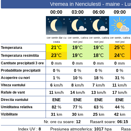
Vremea in Nenciulesti - maine - Lu
00:00
03:00
06:00
09:00
cer senin dar cu
cer senin, cativa
cer senin, cativa
cer senin, cativa
ceata
nori josi
nori josi
nori josi
21
°C
19
°C
19
°C
25
°C
Temperatura
23
°C
19
°C
18
°C
24
°C
Temperatura resimitita
0
mm
0
mm
0
mm
0
mm
Cantitate precipitatii 3 ore
0
%
0
%
0
%
0
%
Probabilitate precipitatii
1
%
10
%
18
%
31
%
Acoperire cu nori
6
km/h
8
km/h
7
km/h
11
km/h
Viteza vantului
11
km/h
14
km/h
13
km/h
17
km/h
Rafale de vant
ENE
ENE
ENE
ENE
Directia vantului
82
%
77
%
63
%
44
%
Umiditatea relativa
31
km
30
km
25
km
42
km
Vizibilitate
Nr. ore cu soare:
12
Rasarit soare:
06:15
A
Index UV :
8
Presiunea atmosferica:
1017
hpa Rasarit