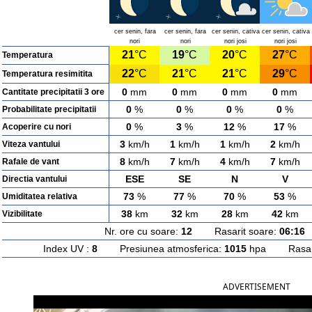
cer senin, fara
cer senin, fara
cer senin, cativa
cer senin, cativa
nori
nori
nori josi
nori josi
21
°C
19
°C
20
°C
27
°C
Temperatura
22
°C
21
°C
21
°C
29
°C
Temperatura resimitita
0
mm
0
mm
0
mm
0
mm
Cantitate precipitatii 3 ore
0
%
0
%
0
%
0
%
Probabilitate precipitatii
0
%
3
%
12
%
17
%
Acoperire cu nori
3
km/h
1
km/h
1
km/h
2
km/h
Viteza vantului
8
km/h
7
km/h
4
km/h
7
km/h
Rafale de vant
ESE
SE
N
V
Directia vantului
73
%
77
%
70
%
53
%
Umiditatea relativa
38
km
32
km
28
km
42
km
Vizibilitate
Nr. ore cu soare:
12
Rasarit soare:
06:16
A
Index UV :
8
Presiunea atmosferica:
1015
hpa Rasarit
ADVERTISEMENT