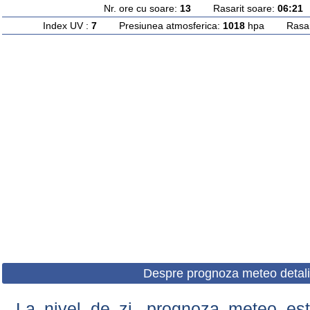
Nr. ore cu soare:
13
Rasarit soare:
06:21
A
Index UV :
7
Presiunea atmosferica:
1018
hpa Rasarit
Despre prognoza meteo detali
La nivel de zi, prognoza meteo este