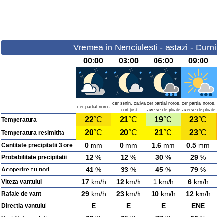
Vremea in Nenciulesti - astazi - Dum
00:00
03:00
06:00
09:00
cer senin, cativa
cer partial noros,
cer partial noros,
cer partial noros
nori josi
averse de ploaie
averse de ploaie
22
°C
21
°C
19
°C
23
°C
Temperatura
20
°C
20
°C
21
°C
23
°C
Temperatura resimitita
0
mm
0
mm
1.6
mm
0.5
mm
Cantitate precipitatii 3 ore
12
%
12
%
30
%
29
%
Probabilitate precipitatii
41
%
33
%
45
%
79
%
Acoperire cu nori
17
km/h
12
km/h
1
km/h
6
km/h
Viteza vantului
29
km/h
23
km/h
10
km/h
12
km/h
Rafale de vant
E
E
E
ENE
Directia vantului