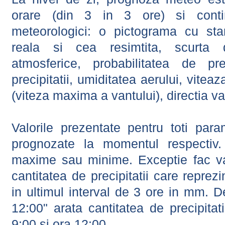
orare (din 3 in 3 ore) si contin
meteorologici: o pictograma cu sta
reala si cea resimtita, scurta d
atmosferice, probabilitatea de prec
precipitatii, umiditatea aerului, viteaz
(viteza maxima a vantului), directia va
Valorile prezentate pentru toti param
prognozate la momentul respectiv.
maxime sau minime. Exceptie fac val
cantitatea de precipitatii care reprez
in ultimul interval de 3 ore in mm.
12:00" arata cantitatea de precipitat
9:00 si ora 12:00.