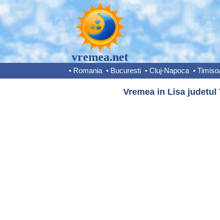
vremea.net
•
Romania
•
Bucuresti
•
Cluj-Napoca
•
Timiso
Vremea in Lisa judetul