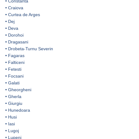
•
Constanta
•
Craiova
•
Curtea de Arges
•
Dej
•
Deva
•
Dorohoi
•
Dragasani
•
Drobeta-Turnu Severin
•
Fagaras
•
Falticeni
•
Fetesti
•
Focsani
•
Galati
•
Gheorgheni
•
Gherla
•
Giurgiu
•
Hunedoara
•
Husi
•
Iasi
•
Lugoj
•
Lupeni