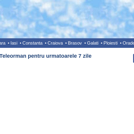
ara
•
Iasi
•
Constanta
•
Craiova
•
Brasov
•
Galati
•
Ploiesti
•
Orad
 Teleorman pentru urmatoarele 7 zile