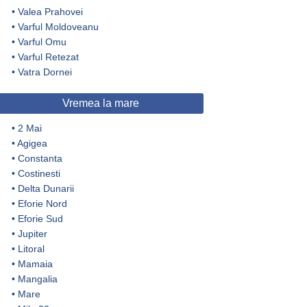
•
Valea Prahovei
•
Varful Moldoveanu
•
Varful Omu
•
Varful Retezat
•
Vatra Dornei
Vremea la mare
•
2 Mai
•
Agigea
•
Constanta
•
Costinesti
•
Delta Dunarii
•
Eforie Nord
•
Eforie Sud
•
Jupiter
•
Litoral
•
Mamaia
•
Mangalia
•
Mare