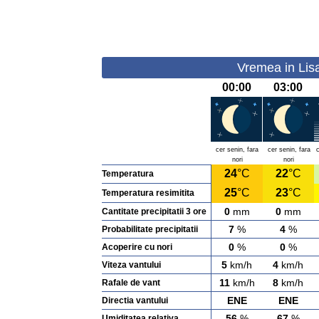
Vremea in Lisa
00:00
03:00
cer senin, fara
cer senin, fara
nori
nori
24
°C
22
°C
Temperatura
25
°C
23
°C
Temperatura resimitita
0
mm
0
mm
Cantitate precipitatii 3 ore
7
%
4
%
Probabilitate precipitatii
0
%
0
%
Acoperire cu nori
5
km/h
4
km/h
Viteza vantului
11
km/h
8
km/h
Rafale de vant
ENE
ENE
Directia vantului
56
%
67
%
Umiditatea relativa