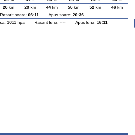
20
km
29
km
44
km
50
km
52
km
46
km
arit soare:
06:11
Apus soare:
20:36
ca:
1011
hpa Rasarit luna:
----
Apus luna:
16:11