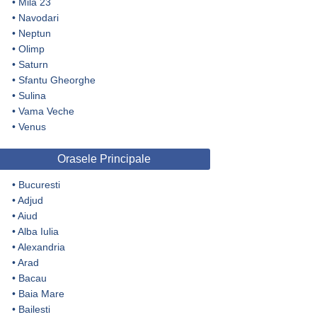
•
Mila 23
•
Navodari
•
Neptun
•
Olimp
•
Saturn
•
Sfantu Gheorghe
•
Sulina
•
Vama Veche
•
Venus
Orasele Principale
•
Bucuresti
•
Adjud
•
Aiud
•
Alba Iulia
•
Alexandria
•
Arad
•
Bacau
•
Baia Mare
•
Bailesti