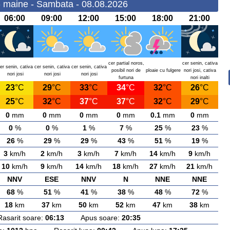
- maine - Sambata - 08.08.2026
06:00
09:00
12:00
15:00
18:00
21:00
cer partial noros,
cer senin, cativa
er senin, cativa
cer senin, cativa
cer senin, cativa
posibil nori de
ploaie cu fulgere
nori josi, cativa
nori josi
nori josi
nori josi
furtuna
nori inalti
23
°C
29
°C
33
°C
34
°C
32
°C
26
°C
25
°C
32
°C
37
°C
37
°C
32
°C
29
°C
0
mm
0
mm
0
mm
0
mm
0.1
mm
0
mm
0
%
0
%
1
%
7
%
25
%
23
%
26
%
29
%
29
%
43
%
51
%
19
%
3
km/h
2
km/h
3
km/h
7
km/h
14
km/h
9
km/h
10
km/h
9
km/h
14
km/h
18
km/h
27
km/h
21
km/h
NNV
ESE
NNV
N
NNE
NNE
68
%
51
%
41
%
38
%
48
%
72
%
18
km
37
km
50
km
52
km
47
km
38
km
rit soare:
06:13
Apus soare:
20:35