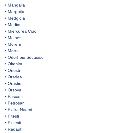
•
Mangalia
•
Marghita
•
Medgidia
•
Medias
•
Miercurea Ciuc
•
Moinesti
•
Moreni
•
Motru
•
Odorheiu Secuiesc
•
Oltenita
•
Onesti
•
Oradea
•
Orastie
•
Orsova
•
Pascani
•
Petrosani
•
Piatra Neamt
•
Pitesti
•
Ploiesti
•
Radauti