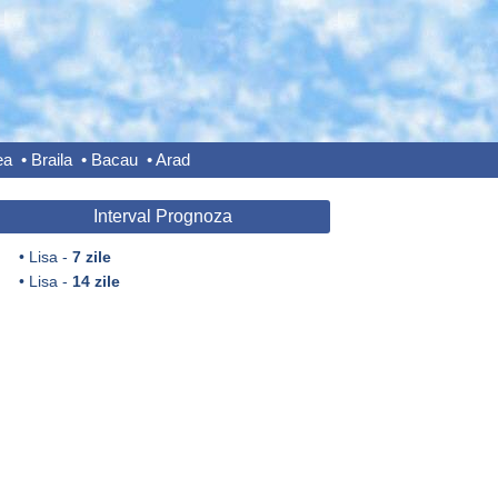
ea
•
Braila
•
Bacau
•
Arad
Interval Prognoza
•
Lisa -
7 zile
•
Lisa -
14 zile