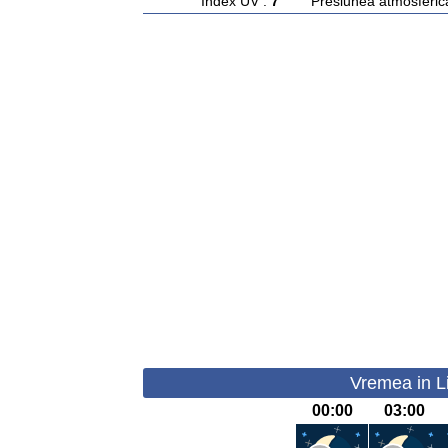
Index UV :
7
Presiunea atmosferic
Vremea in L
00:00
03:00