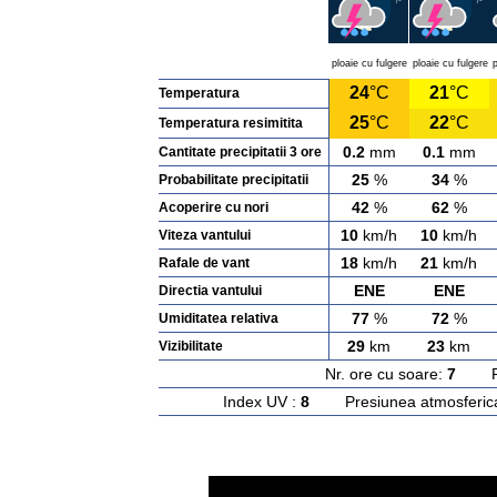
ploaie cu fulgere
ploaie cu fulgere
p
24
°C
21
°C
Temperatura
25
°C
22
°C
Temperatura resimitita
0.2
mm
0.1
mm
Cantitate precipitatii 3 ore
25
%
34
%
Probabilitate precipitatii
42
%
62
%
Acoperire cu nori
10
km/h
10
km/h
Viteza vantului
18
km/h
21
km/h
Rafale de vant
ENE
ENE
Directia vantului
77
%
72
%
Umiditatea relativa
29
km
23
km
Vizibilitate
Nr. ore cu soare:
7
Rasa
Index UV :
8
Presiunea atmosferic