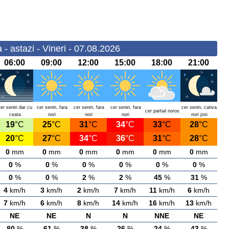
 - astazi - Vineri - 07.08.2026
06:00
09:00
12:00
15:00
18:00
21:00
cer senin dar cu
cer senin, fara
cer senin, fara
cer senin, fara
cer senin, cativa
cer partial noros
ceata
nori
nori
nori
nori josi
19
°C
25
°C
31
°C
34
°C
33
°C
28
°C
20
°C
27
°C
34
°C
36
°C
31
°C
28
°C
0
mm
0
mm
0
mm
0
mm
0
mm
0
mm
0
%
0
%
0
%
0
%
0
%
0
%
0
%
0
%
2
%
2
%
45
%
31
%
4
km/h
3
km/h
2
km/h
7
km/h
11
km/h
6
km/h
7
km/h
6
km/h
8
km/h
14
km/h
16
km/h
13
km/h
NE
NE
N
N
NNE
NE
80
%
61
%
38
%
26
%
24
%
43
%