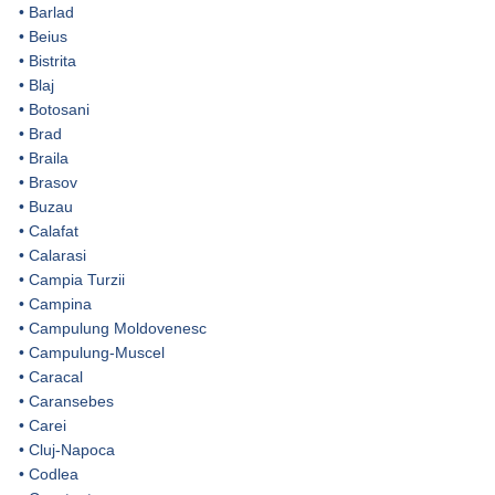
•
Barlad
•
Beius
•
Bistrita
•
Blaj
•
Botosani
•
Brad
•
Braila
•
Brasov
•
Buzau
•
Calafat
•
Calarasi
•
Campia Turzii
•
Campina
•
Campulung Moldovenesc
•
Campulung-Muscel
•
Caracal
•
Caransebes
•
Carei
•
Cluj-Napoca
•
Codlea