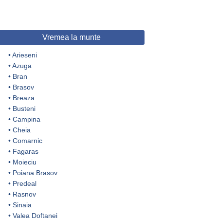
Vremea la munte
•
Arieseni
•
Azuga
•
Bran
•
Brasov
•
Breaza
•
Busteni
•
Campina
•
Cheia
•
Comarnic
•
Fagaras
•
Moieciu
•
Poiana Brasov
•
Predeal
•
Rasnov
•
Sinaia
•
Valea Doftanei