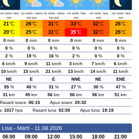
cer senin, fara
cer senin, cativa
cer senin, cativa
cer senin, fara
cer senin, fara
cer senin, fara
nori
nori josi
nori josi
nori
nori
nori
21
°C
26
°C
31
°C
33
°C
32
°C
26
°C
20
°C
25
°C
31
°C
35
°C
32
°C
26
°C
0
mm
0
mm
0
mm
0
mm
0
mm
0
mm
0
%
0
%
0
%
0
%
0
%
0
%
2
%
19
%
16
%
2
%
0
%
0
%
6
km/h
9
km/h
11
km/h
3
km/h
7
km/h
6
km/h
10
km/h
15
km/h
21
km/h
13
km/h
14
km/h
11
km/h
NE
E
E
NNE
NE
ENE
55
%
40
%
31
%
27
%
30
%
47
%
31
km
45
km
56
km
56
km
56
km
51
km
arit soare:
06:15
Apus soare:
20:32
a:
1017
hpa Rasarit luna:
02:50
Apus luna:
19:19
Lisa - Marti - 11.08.2026
06:00
09:00
12:00
15:00
18:00
21:00