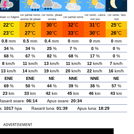
cer partial noros,
cer noros, ploaie
cer senin, cativa
cer senin, fara
loaie cu fulgere
cer partial noros
averse de ploaie
usoara
nori josi
nori
22
°C
27
°C
30
°C
32
°C
31
°C
25
°C
23
°C
27
°C
30
°C
33
°C
30
°C
26
°C
0.8
mm
0.5
mm
0.4
mm
0
mm
0
mm
0
mm
34
%
34
%
25
%
7
%
0
%
0
%
68
%
67
%
82
%
68
%
17
%
0
%
8
km/h
11
km/h
13
km/h
11
km/h
12
km/h
7
km/h
13
km/h
14
km/h
19
km/h
20
km/h
22
km/h
16
km/h
ENE
ENE
NE
NNE
NNE
NE
69
%
50
%
44
%
39
%
38
%
57
%
23
km
33
km
42
km
45
km
46
km
43
km
rit soare:
06:14
Apus soare:
20:34
a:
1017
hpa Rasarit luna:
01:39
Apus luna:
18:29
ADVERTISEMENT