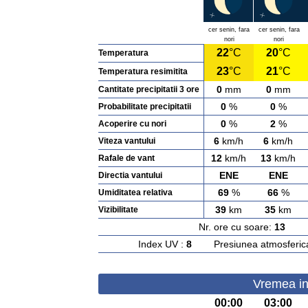
cer senin, fara
cer senin, fara
nori
nori
22
°C
20
°C
Temperatura
23
°C
21
°C
Temperatura resimitita
0
mm
0
mm
Cantitate precipitatii 3 ore
0
%
0
%
Probabilitate precipitatii
0
%
2
%
Acoperire cu nori
6
km/h
6
km/h
Viteza vantului
12
km/h
13
km/h
Rafale de vant
ENE
ENE
Directia vantului
69
%
66
%
Umiditatea relativa
39
km
35
km
Vizibilitate
Nr. ore cu soare:
13
Ras
Index UV :
8
Presiunea atmosferic
Vremea in 
00:00
03:00