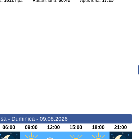
a:
1012
hpa Rasarit luna:
00:42
Apus luna:
17:25
isa - Duminica - 09.08.2026
06:00
09:00
12:00
15:00
18:00
21:00