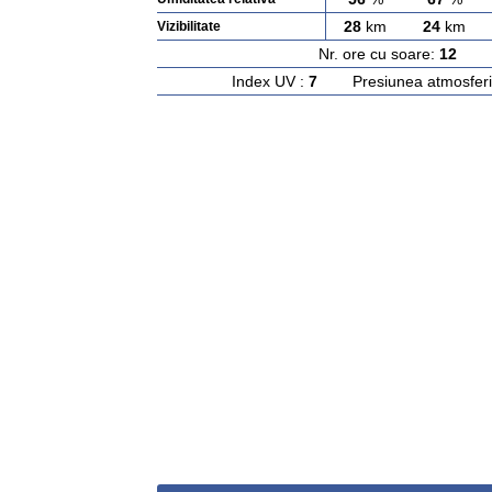
28
km
24
km
Vizibilitate
Nr. ore cu soare:
12
Ras
Index UV :
7
Presiunea atmosferi