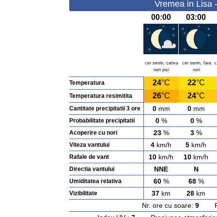
Vremea in Lisa 
00:00
03:00
cer senin, cativa
cer senin, fara
c
nori josi
nori
24
°C
22
°C
Temperatura
26
°C
24
°C
Temperatura resimitita
0
mm
0
mm
Cantitate precipitatii 3 ore
0
%
0
%
Probabilitate precipitatii
23
%
3
%
Acoperire cu nori
4
km/h
5
km/h
Viteza vantului
10
km/h
10
km/h
Rafale de vant
NNE
N
Directia vantului
60
%
68
%
Umiditatea relativa
37
km
28
km
Vizibilitate
Nr. ore cu soare:
9
Rasa