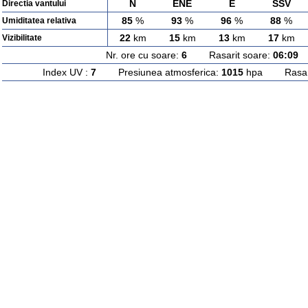
N
ENE
E
SSV
Directia vantului
85
%
93
%
96
%
88
%
Umiditatea relativa
22
km
15
km
13
km
17
km
Vizibilitate
Nr. ore cu soare:
6
Rasarit soare:
06:09
A
Index UV :
7
Presiunea atmosferica:
1015
hpa Rasarit