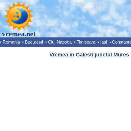
vremea.net
•
Romania
•
Bucuresti
•
Cluj-Napoca
•
Timisoara
•
Iasi
•
Constant
Vremea in Galesti judetul Mures 