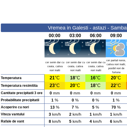
Vremea in Galesti - astazi - Samba
00:00
03:00
06:00
09:00
cer partial noros,
cer senin dar cu
cer senin dar cu
cer senin dar cu
cativa nori inalti,
ceata, cativa
ceata, cativa
ceata, cativa
posibil nori de
nori inalti
nori inalti
nori inalti
furtuna
21
°C
18
°C
16
°C
20
°C
Temperatura
23
°C
20
°C
18
°C
22
°C
Temperatura resimitita
0
mm
0
mm
0
mm
0
mm
Cantitate precipitatii 3 ore
1
%
0
%
0
%
1
%
Probabilitate precipitatii
13
%
7
%
5
%
70
%
Acoperire cu nori
3
km/h
2
km/h
1
km/h
1
km/h
Viteza vantului
8
km/h
5
km/h
4
km/h
6
km/h
Rafale de vant