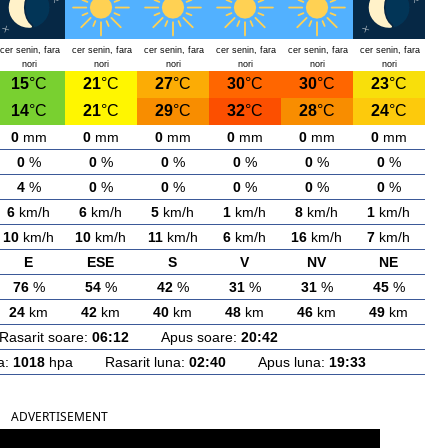
cer senin, fara
cer senin, fara
cer senin, fara
cer senin, fara
cer senin, fara
cer senin, fara
nori
nori
nori
nori
nori
nori
15
°C
21
°C
27
°C
30
°C
30
°C
23
°C
14
°C
21
°C
29
°C
32
°C
28
°C
24
°C
0
mm
0
mm
0
mm
0
mm
0
mm
0
mm
0
%
0
%
0
%
0
%
0
%
0
%
4
%
0
%
0
%
0
%
0
%
0
%
6
km/h
6
km/h
5
km/h
1
km/h
8
km/h
1
km/h
10
km/h
10
km/h
11
km/h
6
km/h
16
km/h
7
km/h
E
ESE
S
V
NV
NE
76
%
54
%
42
%
31
%
31
%
45
%
24
km
42
km
40
km
48
km
46
km
49
km
arit soare:
06:12
Apus soare:
20:42
a:
1018
hpa Rasarit luna:
02:40
Apus luna:
19:33
ADVERTISEMENT