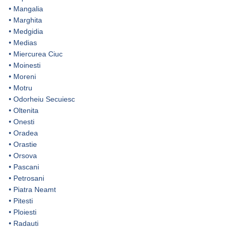
•
Mangalia
•
Marghita
•
Medgidia
•
Medias
•
Miercurea Ciuc
•
Moinesti
•
Moreni
•
Motru
•
Odorheiu Secuiesc
•
Oltenita
•
Onesti
•
Oradea
•
Orastie
•
Orsova
•
Pascani
•
Petrosani
•
Piatra Neamt
•
Pitesti
•
Ploiesti
•
Radauti