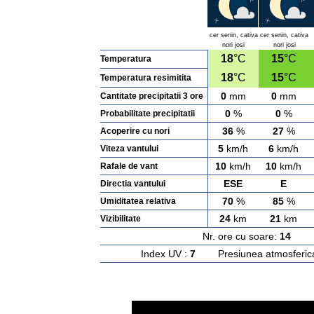
cer senin, cativa
cer senin, cativa
nori josi
nori josi
18
°C
15
°C
Temperatura
18
°C
15
°C
Temperatura resimitita
0
mm
0
mm
Cantitate precipitatii 3 ore
0
%
0
%
Probabilitate precipitatii
36
%
27
%
Acoperire cu nori
5
km/h
6
km/h
Viteza vantului
10
km/h
10
km/h
Rafale de vant
ESE
E
Directia vantului
70
%
85
%
Umiditatea relativa
24
km
21
km
Vizibilitate
Nr. ore cu soare:
14
Ras
Index UV :
7
Presiunea atmosferic