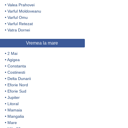
•
Valea Prahovei
•
Varful Moldoveanu
•
Varful Omu
•
Varful Retezat
•
Vatra Dornei
Vremea la mare
•
2 Mai
•
Agigea
•
Constanta
•
Costinesti
•
Delta Dunarii
•
Eforie Nord
•
Eforie Sud
•
Jupiter
•
Litoral
•
Mamaia
•
Mangalia
•
Mare