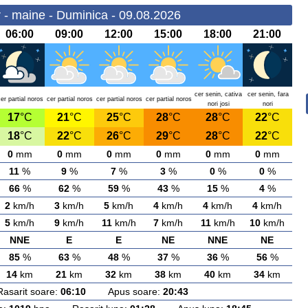
 - maine - Duminica - 09.08.2026
06:00
09:00
12:00
15:00
18:00
21:00
cer senin, cativa
cer senin, fara
er partial noros
cer partial noros
cer partial noros
cer partial noros
nori josi
nori
17
°C
21
°C
25
°C
28
°C
28
°C
22
°C
18
°C
22
°C
26
°C
29
°C
28
°C
22
°C
0
mm
0
mm
0
mm
0
mm
0
mm
0
mm
11
%
9
%
7
%
3
%
0
%
0
%
66
%
62
%
59
%
43
%
15
%
4
%
2
km/h
3
km/h
5
km/h
4
km/h
4
km/h
4
km/h
5
km/h
9
km/h
11
km/h
7
km/h
11
km/h
10
km/h
NNE
E
E
NE
NNE
NE
85
%
63
%
48
%
37
%
36
%
56
%
14
km
21
km
32
km
38
km
40
km
34
km
rit soare:
06:10
Apus soare:
20:43