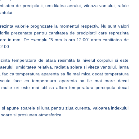
ntitatea de precipitatii, umiditatea aerului, viteaza vantului, rafale
ntului.
prezinta valorile prognozate la momentul respectiv. Nu sunt valori
ile prezentate pentru cantitatea de precipitatii care reprezinta
 3 ore in mm. De exemplu "5 mm la ora 12:00" arata cantitatea de
12:00.
nta temperatura de afara resimtita la nivelul corpului si este
rului, umiditatea relativa, radiatia solara si viteza vantului. Iarna
ta fac ca temperatura aparenta sa fie mai mica decat temperatura
rescuta face ca temperatura aparenta sa fie mai mare decat
 multe ori este mai util sa aflam temperatura perceputa decat
e si apune soarele si luna pentru ziua curenta, valoarea indexului
 soare si presiunea atmosferica.