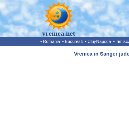
vremea.net
•
Romania
•
Bucuresti
•
Cluj-Napoca
•
Timiso
Vremea in Sanger jude