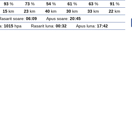
93
%
73
%
54
%
61
%
63
%
91
%
15
km
23
km
40
km
30
km
33
km
22
km
rit soare:
06:09
Apus soare:
20:45
a:
1015
hpa Rasarit luna:
00:32
Apus luna:
17:42