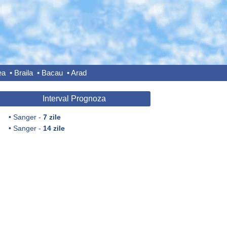
ea
•
Braila
•
Bacau
•
Arad
Interval Prognoza
•
Sanger -
7 zile
•
Sanger -
14 zile