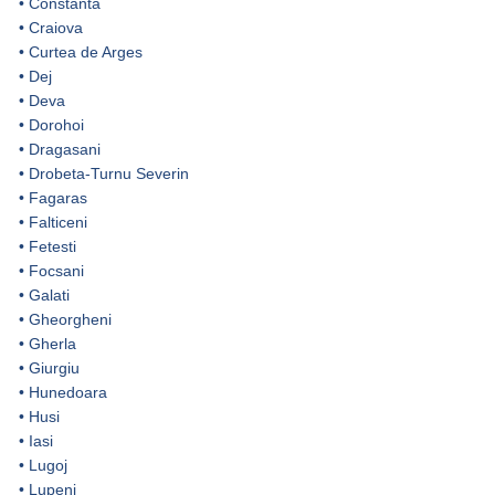
•
Constanta
•
Craiova
•
Curtea de Arges
•
Dej
•
Deva
•
Dorohoi
•
Dragasani
•
Drobeta-Turnu Severin
•
Fagaras
•
Falticeni
•
Fetesti
•
Focsani
•
Galati
•
Gheorgheni
•
Gherla
•
Giurgiu
•
Hunedoara
•
Husi
•
Iasi
•
Lugoj
•
Lupeni