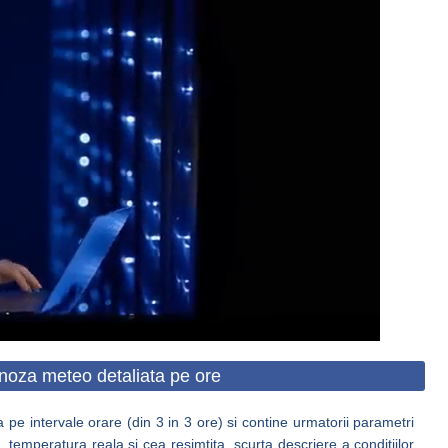
noza meteo detaliata pe ore
 pe intervale orare (din 3 in 3 ore) si contine urmatorii parametri
 temperatura reala si cea resimtita, scurta descriere a conditiilor