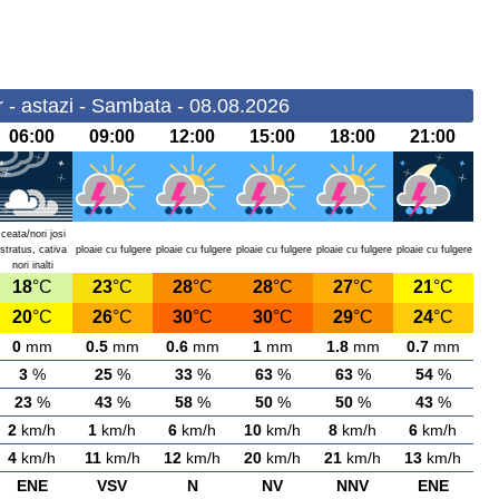
 - astazi - Sambata - 08.08.2026
06:00
09:00
12:00
15:00
18:00
21:00
ceata/nori josi
stratus, cativa
ploaie cu fulgere
ploaie cu fulgere
ploaie cu fulgere
ploaie cu fulgere
ploaie cu fulgere
nori inalti
18
°C
23
°C
28
°C
28
°C
27
°C
21
°C
20
°C
26
°C
30
°C
30
°C
29
°C
24
°C
0
mm
0.5
mm
0.6
mm
1
mm
1.8
mm
0.7
mm
3
%
25
%
33
%
63
%
63
%
54
%
23
%
43
%
58
%
50
%
50
%
43
%
2
km/h
1
km/h
6
km/h
10
km/h
8
km/h
6
km/h
4
km/h
11
km/h
12
km/h
20
km/h
21
km/h
13
km/h
ENE
VSV
N
NV
NNV
ENE