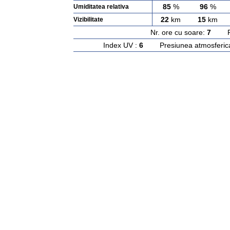
85
%
96
%
Umiditatea relativa
22
km
15
km
Vizibilitate
Nr. ore cu soare:
7
Rasa
Index UV :
6
Presiunea atmosferic