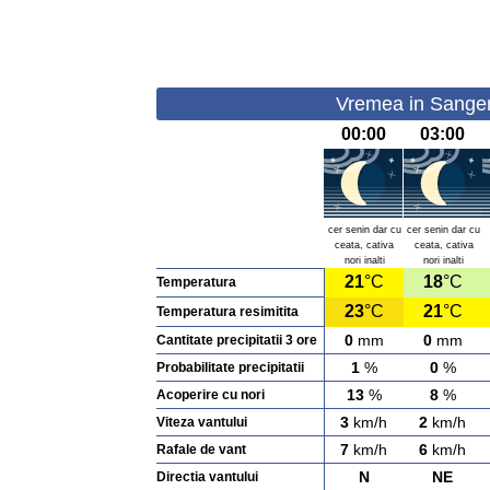
Vremea in Sanger
00:00
03:00
cer senin dar cu
cer senin dar cu
ceata, cativa
ceata, cativa
nori inalti
nori inalti
21
°C
18
°C
Temperatura
23
°C
21
°C
Temperatura resimitita
0
mm
0
mm
Cantitate precipitatii 3 ore
1
%
0
%
Probabilitate precipitatii
13
%
8
%
Acoperire cu nori
3
km/h
2
km/h
Viteza vantului
7
km/h
6
km/h
Rafale de vant
N
NE
Directia vantului