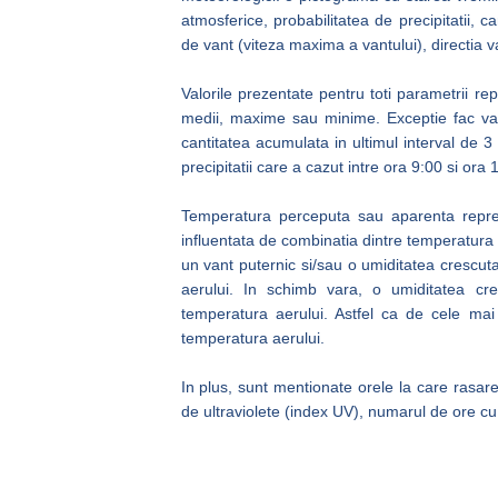
atmosferice, probabilitatea de precipitatii, ca
de vant (viteza maxima a vantului), directia va
Valorile prezentate pentru toti parametrii re
medii, maxime sau minime. Exceptie fac valor
cantitatea acumulata in ultimul interval de
precipitatii care a cazut intre ora 9:00 si ora 
Temperatura perceputa sau aparenta reprezi
influentata de combinatia dintre temperatura ae
un vant puternic si/sau o umiditatea crescu
aerului. In schimb vara, o umiditatea c
temperatura aerului. Astfel ca de cele mai
temperatura aerului.
In plus, sunt mentionate orele la care rasar
de ultraviolete (index UV), numarul de ore cu