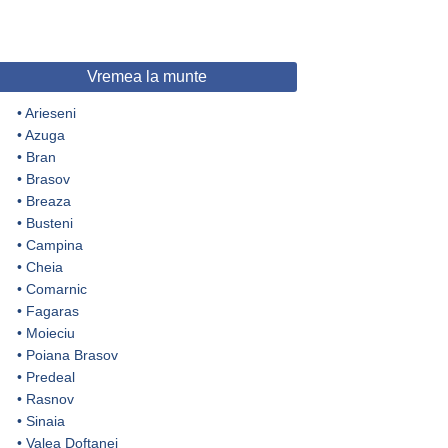
Vremea la munte
•
Arieseni
•
Azuga
•
Bran
•
Brasov
•
Breaza
•
Busteni
•
Campina
•
Cheia
•
Comarnic
•
Fagaras
•
Moieciu
•
Poiana Brasov
•
Predeal
•
Rasnov
•
Sinaia
•
Valea Doftanei