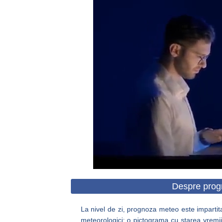
Despre prog
La nivel de zi, prognoza meteo este impartita
meteorologici: o pictograma cu starea vremii,