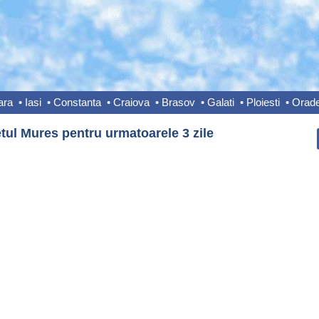
ara
•
Iasi
•
Constanta
•
Craiova
•
Brasov
•
Galati
•
Ploiesti
•
Orad
tul Mures pentru urmatoarele 3 zile