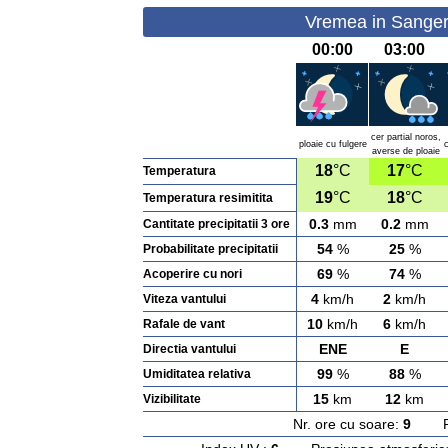
Vremea in Sanger
00:00
03:00
cer partial noros,
ploaie cu fulgere
c
averse de ploaie
18
°C
17
°C
Temperatura
19
°C
18
°C
Temperatura resimitita
0.3
mm
0.2
mm
Cantitate precipitatii 3 ore
54
%
25
%
Probabilitate precipitatii
69
%
74
%
Acoperire cu nori
4
km/h
2
km/h
Viteza vantului
10
km/h
6
km/h
Rafale de vant
ENE
E
Directia vantului
99
%
88
%
Umiditatea relativa
15
km
12
km
Vizibilitate
Nr. ore cu soare:
9
Rasa