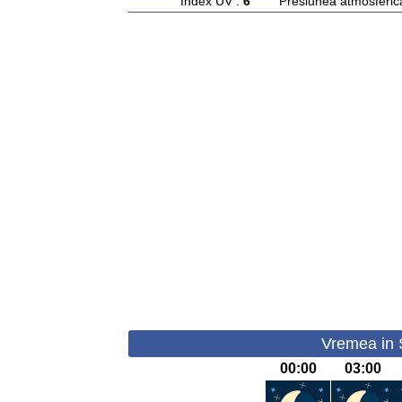
Index UV :
6
Presiunea atmosferic
Vremea in 
00:00
03:00