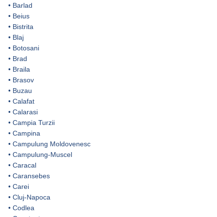
•
Barlad
•
Beius
•
Bistrita
•
Blaj
•
Botosani
•
Brad
•
Braila
•
Brasov
•
Buzau
•
Calafat
•
Calarasi
•
Campia Turzii
•
Campina
•
Campulung Moldovenesc
•
Campulung-Muscel
•
Caracal
•
Caransebes
•
Carei
•
Cluj-Napoca
•
Codlea