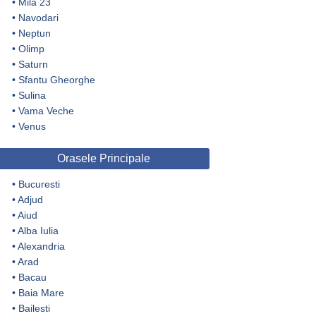
•
Mila 23
•
Navodari
•
Neptun
•
Olimp
•
Saturn
•
Sfantu Gheorghe
•
Sulina
•
Vama Veche
•
Venus
Orasele Principale
•
Bucuresti
•
Adjud
•
Aiud
•
Alba Iulia
•
Alexandria
•
Arad
•
Bacau
•
Baia Mare
•
Bailesti