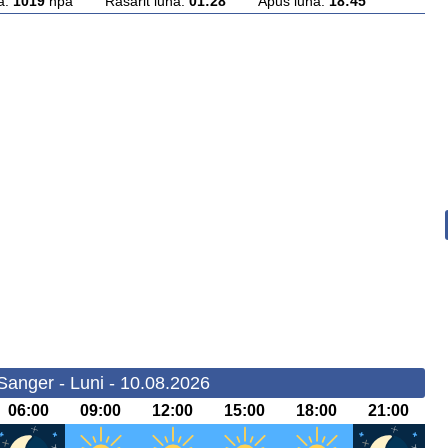
a:
1019
hpa Rasarit luna:
01:28
Apus luna:
18:45
Sanger - Luni - 10.08.2026
06:00
09:00
12:00
15:00
18:00
21:00